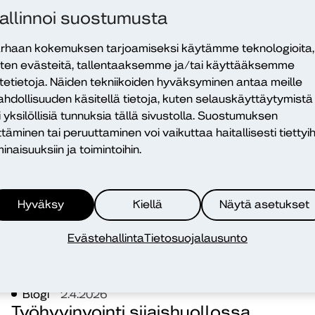
Sosiaaliohjaukselle vahvempi rooli
allinnoi suostumusta
palvelu-uudistuksessa
rhaan kokemuksen tarjoamiseksi käytämme teknologioita,
Jari Helminen
ten evästeitä, tallentaaksemme ja/tai käyttääksemme
opetus
sosiaaliala
sosiaaliohjaus
sote
itetietoja. Näiden tekniikoiden hyväksyminen antaa meille
hdollisuuden käsitellä tietoja, kuten selauskäyttäytymistä
i yksilöllisiä tunnuksia tällä sivustolla. Suostumuksen
ttäminen tai peruuttaminen voi vaikuttaa haitallisesti tiettyih
inaisuuksiin ja toimintoihin.
Hyväksy
Kiellä
Näytä asetukset
Evästehallinta
Tietosuojalausunto
Blogi
2.4.2026
Työhyvinvointi sijaishuollossa