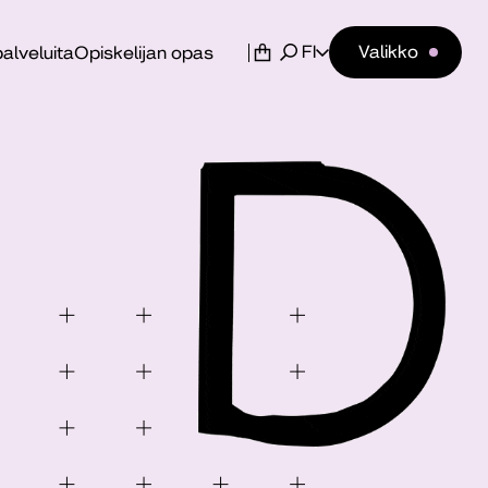
FI
Valikko
alveluita
Opiskelijan opas