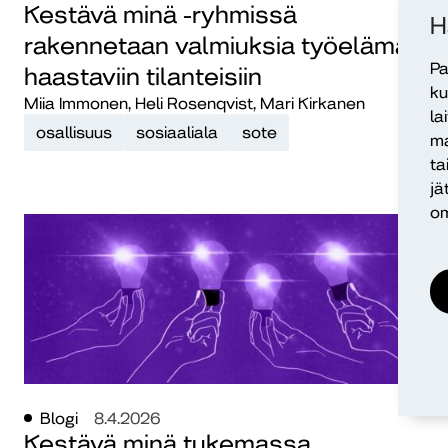
Kestävä minä -ryhmissä
H
rakennetaan valmiuksia työelämän
Pa
haastaviin tilanteisiin
ku
Miia Immonen, Heli Rosenqvist, Mari Kirkanen
la
osallisuus
sosiaaliala
sote
ma
ta
jä
om
Blogi
8.4.2026
Kestävä minä tukemassa