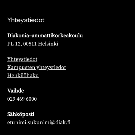
Yhteystiedot
Diakonia–ammattikorkeakoulu
PL 12, 00511 Helsinki
Yhteystiedot
Kampusten yhteystiedot
Henkilöhaku
Vaihde
029 469 6000
Sähköposti
etunimi.sukunimi@diak.fi