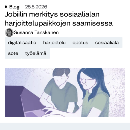
Blogi
25.5.2026
Jobiilin merkitys sosiaalialan
harjoittelupaikkojen saamisessa
Susanna Tanskanen
digitalisaatio
harjoittelu
opetus
sosiaaliala
sote
työelämä
Artikkeli
17.4.2026