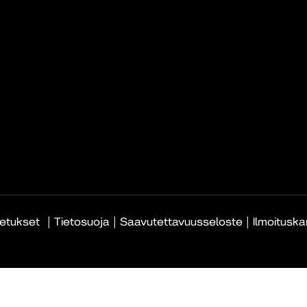
|
|
|
etukset
Tietosuoja
Saavutettavuusseloste
Ilmoitusk