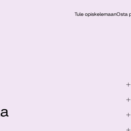
Tule opiskelemaan
Osta p
la