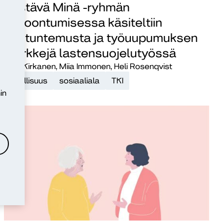
Kestävä Minä -ryhmän
kokoontumisessa käsiteltiin
itsetuntemusta ja työuupumuksen
merkkejä lastensuojelutyössä
Mari Kirkanen, Miia Immonen, Heli Rosenqvist
osallisuus
sosiaaliala
TKI
in