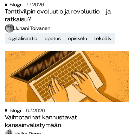
Blogi
7.7.2026
Tenttivilpin evoluutio ja revoluutio – ja
ratkaisu?
Juhani Toivanen
digitalisaatio
opetus
opiskelu
tekoäly
Blogi
6.7.2026
Vaihtotarinat kannustavat
kansainvälistymään
Helka Repo