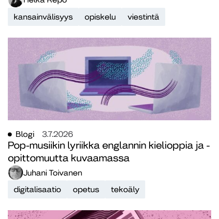
kansainvälisyys
opiskelu
viestintä
Blogi
3.7.2026
Pop-musiikin lyriikka englannin kielioppia ja -
opittomuutta kuvaamassa
Juhani Toivanen
digitalisaatio
opetus
tekoäly