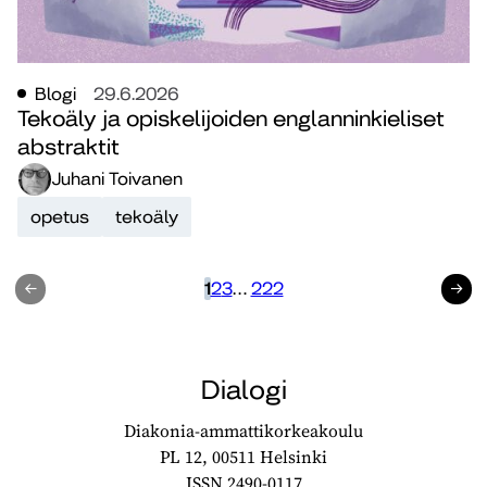
Blogi
29.6.2026
Tekoäly ja opiskelijoiden englanninkieliset
abstraktit
Juhani Toivanen
opetus
tekoäly
Edellinen
1
2
3
…
222
Seuraav
Dialogi
Diakonia-ammattikorkeakoulu
PL 12, 00511 Helsinki
ISSN 2490-0117