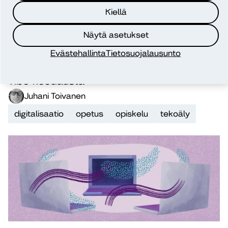
Kiellä
Näytä asetukset
Evästehallinta
Tietosuojalausunto
Blogi
10.7.2026
CoPilot kielenopetuksessa: perusmuotoista
vibe-koodausta
Juhani Toivanen
digitalisaatio
opetus
opiskelu
tekoäly