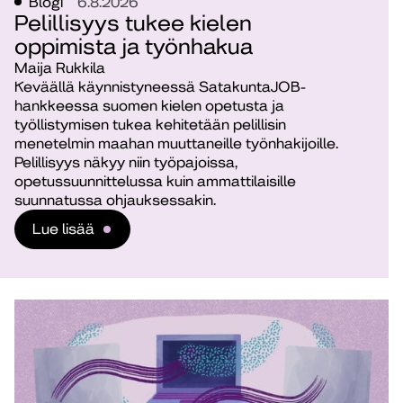
Blogi
6.8.2026
Pelillisyys tukee kielen
oppimista ja työnhakua
Maija Rukkila
Keväällä käynnistyneessä SatakuntaJOB-
hankkeessa suomen kielen opetusta ja
työllistymisen tukea kehitetään pelillisin
menetelmin maahan muuttaneille työnhakijoille.
Pelillisyys näkyy niin työpajoissa,
opetussuunnittelussa kuin ammattilaisille
suunnatussa ohjauksessakin.
Lue lisää