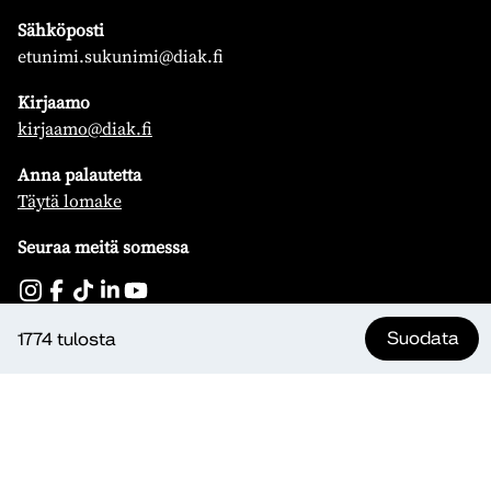
Sähköposti
etunimi.sukunimi@diak.fi
Kirjaamo
kirjaamo@diak.fi
Anna palautetta
Täytä lomake
Seuraa meitä somessa
Suodata
1774 tulosta
Koulutus
Yrityksille ja organisaatioille