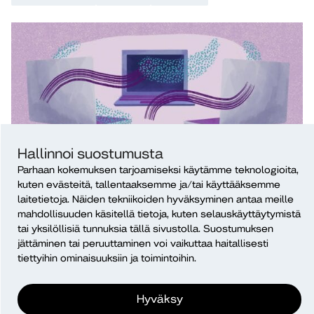
Hallinnoi suostumusta
Blogi
14.7.2026
Parhaan kokemuksen tarjoamiseksi käytämme teknologioita,
Vibe-koodaus nyt ja huomenna
kuten evästeitä, tallentaaksemme ja/tai käyttääksemme
Juhani Toivanen
laitetietoja. Näiden tekniikoiden hyväksyminen antaa meille
mahdollisuuden käsitellä tietoja, kuten selauskäyttäytymistä
digitalisaatio
opetus
tekoäly
tai yksilöllisiä tunnuksia tällä sivustolla. Suostumuksen
jättäminen tai peruuttaminen voi vaikuttaa haitallisesti
tiettyihin ominaisuuksiin ja toimintoihin.
Hyväksy