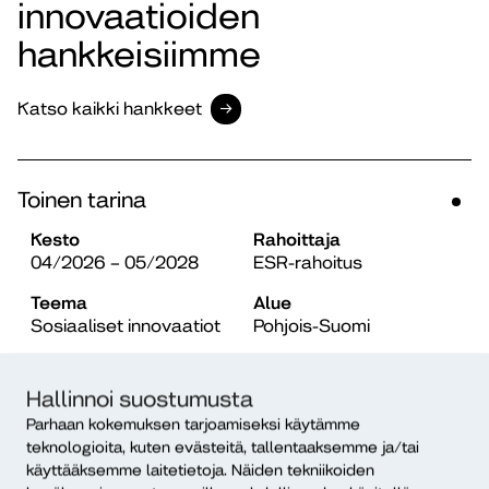
innovaatioiden
hankkeisiimme
Katso kaikki hankkeet
Toinen tarina
Kesto
Rahoittaja
04/2026 – 05/2028
ESR-rahoitus
Teema
Alue
Sosiaaliset innovaatiot
Pohjois-Suomi
Hallinnoi suostumusta
Jalkautuva turvaverkko
Parhaan kokemuksen tarjoamiseksi käytämme
teknologioita, kuten evästeitä, tallentaaksemme ja/tai
Kesto
Rahoittaja
käyttääksemme laitetietoja. Näiden tekniikoiden
03/2026 – 12/2028
ESR-rahoitus