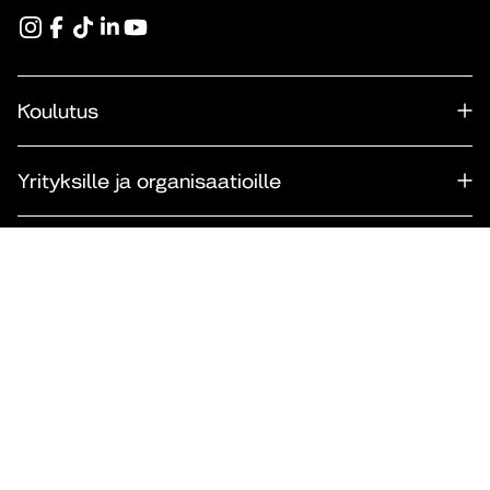
Koulutus
Yrityksille ja organisaatioille
Tutkimus ja kehittäminen
Opiskelijalle
Takaisin ylös
© Diakonia–ammattikorkeakoulu 2026.