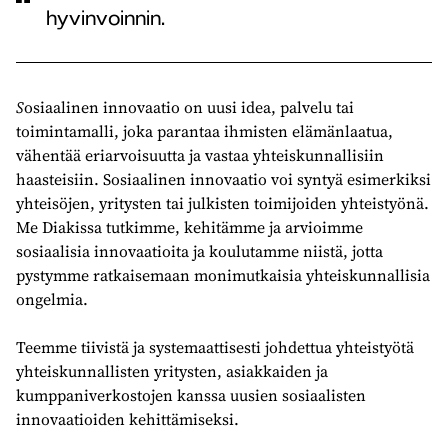
hyvinvoinnin.
S
osiaalinen innovaatio on uusi idea, palvelu tai
toimintamalli, joka parantaa ihmisten elämänlaatua,
vähentää eriarvoisuutta ja vastaa yhteiskunnallisiin
haasteisiin. Sosiaalinen innovaatio voi syntyä esimerkiksi
yhteisöjen, yritysten tai julkisten toimijoiden yhteistyönä.
Me Diakissa tutkimme, kehitämme ja arvioimme
sosiaalisia innovaatioita ja koulutamme niistä, jotta
pystymme ratkaisemaan monimutkaisia yhteiskunnallisia
ongelmia.​
Teemme tiivistä ja systemaattisesti johdettua yhteistyötä
yhteiskunnallisten yritysten, asiakkaiden ja
kumppaniverkostojen kanssa uusien sosiaalisten
innovaatioiden kehittämiseksi. ​