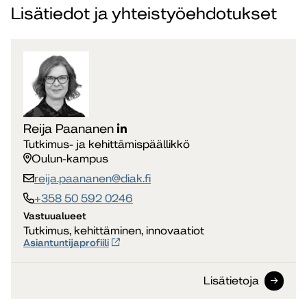
Lisätiedot ja yhteistyöehdotukset
Reija Paananen
Tutkimus- ja kehittämispäällikkö
Oulun-kampus
reija.paananen​@diak.fi
+358 50 592 0246
Vastuualueet
Tutkimus, kehittäminen, innovaatiot
Asiantuntijaprofiili
Lisätietoja