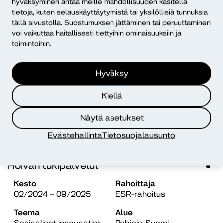
hyväksyminen antaa meille mahdollisuuden käsitellä
tietoja, kuten selauskäyttäytymistä tai yksilöllisiä tunnuksia
Teema
Alue
tällä sivustolla. Suostumuksen jättäminen tai peruuttaminen
Sosiaaliset innovaatiot
Pohjois-Suomi
voi vaikuttaa haitallisesti tiettyihin ominaisuuksiin ja
toimintoihin.
Mielihyvin duunissa
Hyväksy
Kesto
Rahoittaja
09/2023 – 03/2025
Muu EU-rahoitus
Kiellä
Teema
Alue
Näytä asetukset
Sosiaaliset innovaatiot
Valtakunnallinen
Evästehallinta
Tietosuojalausunto
Hoivan tukipalvelut
Kesto
Rahoittaja
02/2024 – 09/2025
ESR-rahoitus
Teema
Alue
Sosiaaliset innovaatiot
Pohjois-Suomi