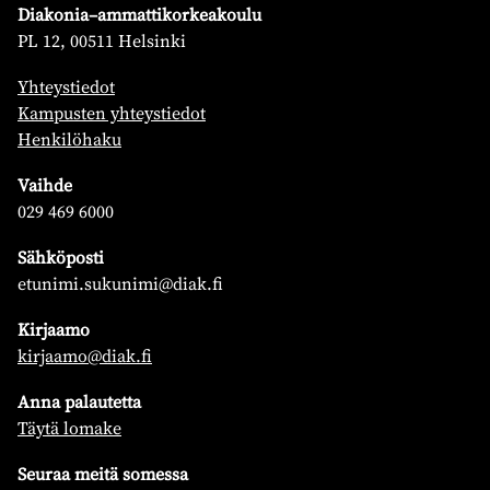
Diakonia–ammattikorkeakoulu
PL 12, 00511 Helsinki
Yhteystiedot
Kampusten yhteystiedot
Henkilöhaku
Vaihde
029 469 6000
Sähköposti
etunimi.sukunimi@diak.fi
Kirjaamo
kirjaamo@diak.fi
Anna palautetta
Täytä lomake
Seuraa meitä somessa