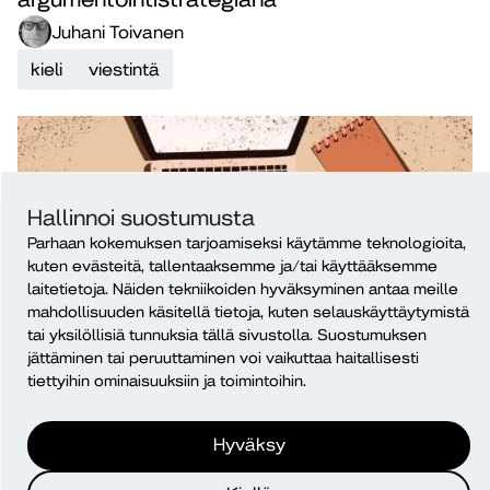
Juhani Toivanen
kieli
viestintä
Hallinnoi suostumusta
Parhaan kokemuksen tarjoamiseksi käytämme teknologioita,
kuten evästeitä, tallentaaksemme ja/tai käyttääksemme
laitetietoja. Näiden tekniikoiden hyväksyminen antaa meille
mahdollisuuden käsitellä tietoja, kuten selauskäyttäytymistä
Blogi
2.9.2025
tai yksilöllisiä tunnuksia tällä sivustolla. Suostumuksen
Nettikeskustelujen itseohjautuva
jättäminen tai peruuttaminen voi vaikuttaa haitallisesti
tiettyihin ominaisuuksiin ja toimintoihin.
kielenhuolto
Juhani Toivanen
Hyväksy
kieli
viestintä