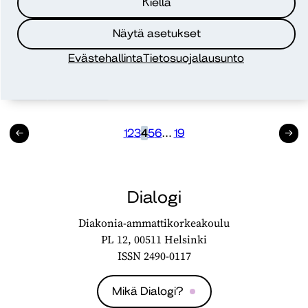
Kiellä
Blogi
1.9.2025
Näytä asetukset
Ad nauseam -strategia kommunikaatiossa
Evästehallinta
Tietosuojalausunto
Juhani Toivanen
kieli
viestintä
Edellinen
1
2
3
4
5
6
…
19
Seuraav
Dialogi
Diakonia-ammattikorkeakoulu
PL 12, 00511 Helsinki
ISSN 2490-0117
Mikä Dialogi?