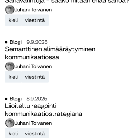
Sanavalintoja – saako mitään enää sanoa?
Juhani Toivanen
kieli
viestintä
Blogi
9.9.2025
Semanttinen alimääräytyminen
kommunikaatiossa
Juhani Toivanen
kieli
viestintä
Blogi
8.9.2025
Liioiteltu reagointi
kommunikaatiostrategiana
Juhani Toivanen
kieli
viestintä