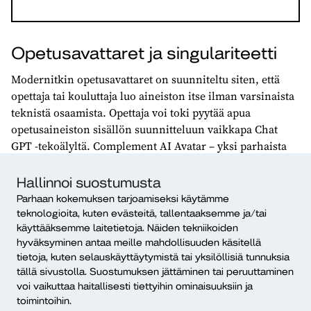
Opetusavattaret ja singulariteetti
Modernitkin opetusavattaret on suunniteltu siten, että
opettaja tai kouluttaja luo aineiston itse ilman varsinaista
teknistä osaamista. Opettaja voi toki pyytää apua
opetusaineiston sisällön suunnitteluun vaikkapa Chat
GPT -tekoälyltä. Complement AI Avatar – yksi parhaista
interaktioon pystyvistä opetusavattarista – pystyy siis
reaaliaikaiseen keskusteluun opiskelijan kanssa. Mutta
Hallinnoi suostumusta
vain
opetusaineiston
osalta. Complement AI Avatar ei
Parhaan kokemuksen tarjoamiseksi käytämme
vastaa opetusaineiston ulkopuolisiin kysymyksiin. Se on
teknologioita, kuten evästeitä, tallentaaksemme ja/tai
suunniteltu rajattuun, opettajan määrittelemään
käyttääksemme laitetietoja. Näiden tekniikoiden
hyväksyminen antaa meille mahdollisuuden käsitellä
sisältöön. Tämäkin toki riittää useimmissa tilanteissa
tietoja, kuten selauskäyttäytymistä tai yksilöllisiä tunnuksia
vallan mainiosti.
tällä sivustolla. Suostumuksen jättäminen tai peruuttaminen
voi vaikuttaa haitallisesti tiettyihin ominaisuuksiin ja
Opiskelun apuvälineenä tällainen olisi luultavasti hyvin
toimintoihin.
tehokas järjestelmä, mutta olisi vaikea kuvitella, että