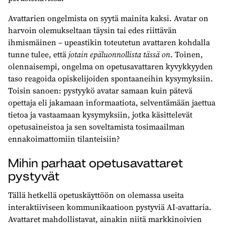
Avattarien ongelmista on syytä mainita kaksi. Avatar on
harvoin olemukseltaan täysin tai edes riittävän
ihmismäinen – upeastikin toteutetun avattaren kohdalla
tunne tulee, että
jotain epäluonnollista tässä on
. Toinen,
olennaisempi, ongelma on opetusavattaren kyvykkyyden
taso reagoida opiskelijoiden spontaaneihin kysymyksiin.
Toisin sanoen: pystyykö avatar samaan kuin pätevä
opettaja eli jakamaan informaatiota, selventämään jaettua
tietoa ja vastaamaan kysymyksiin, jotka käsittelevät
opetusaineistoa ja sen soveltamista tosimaailman
ennakoimattomiin tilanteisiin?
Mihin parhaat opetusavattaret
pystyvät
Tällä hetkellä opetuskäyttöön on olemassa useita
interaktiiviseen kommunikaatioon pystyviä AI‑avattaria.
Avattaret mahdollistavat, ainakin niitä markkinoivien