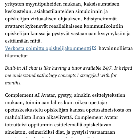
yritysten myyntipuheiden mukaan, kaksisuuntaisen
keskustelun, asiakastilanteiden simuloinnin ja
opiskelijan virtuaalisen ohjauksen. Edistyneimmät
avattaret kykenevät reaaliaikaiseen kommunikointiin
opiskelijan kanssa ja pystyvät vastaamaan kysymyksiin ja
esittämään niitä.
Verkosta poimittu opiskelijakommentti
havainnollistaa
tilannetta:
Built-in AI chat is like having a tutor available 24/7. It helped
me understand pathology concepts I struggled with for
months.
Complement AI Avatar, pystyy, ainakin esittelytekstien
mukaan, toimimaan lähes kuin oikea opettaja:
opetuskeskustelu opiskelijan kanssa opetusaineistosta on
mahdollista ilman aikaviivettä. Complement Avatar
toteuttaisi oppitunnin esittelemällä opiskeltavan
aineiston, esimerkiksi diat, ja pystyisi vastaamaan