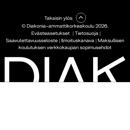
Takaisin ylös
© Diakonia–ammattikorkeakoulu 2026.
Evästeasetukset
|
Tietosuoja
|
Saavutettavuusseloste
|
Ilmoituskanava
|
Maksullisen
koulutuksen verkkokaupan sopimusehdot