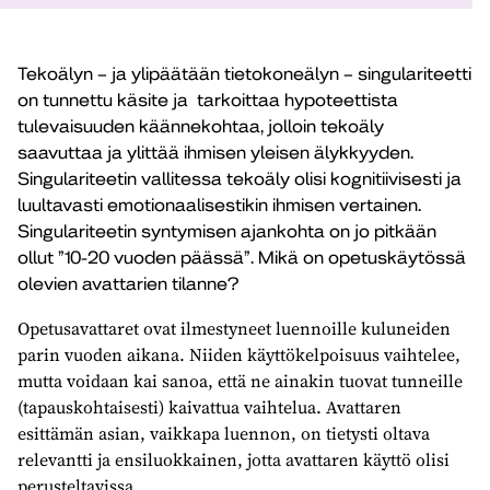
Tekoälyn – ja ylipäätään tietokoneälyn – singulariteetti
on tunnettu käsite ja tarkoittaa hypoteettista
tulevaisuuden käännekohtaa, jolloin tekoäly
saavuttaa ja ylittää ihmisen yleisen älykkyyden.
Singulariteetin vallitessa tekoäly olisi kognitiivisesti ja
luultavasti emotionaalisestikin ihmisen vertainen.
Singulariteetin syntymisen ajankohta on jo pitkään
ollut ”10-20 vuoden päässä”. Mikä on opetuskäytössä
olevien avattarien tilanne?
Opetusavattaret ovat ilmestyneet luennoille kuluneiden
parin vuoden aikana. Niiden käyttökelpoisuus vaihtelee,
mutta voidaan kai sanoa, että ne ainakin tuovat tunneille
(tapauskohtaisesti) kaivattua vaihtelua. Avattaren
esittämän asian, vaikkapa luennon, on tietysti oltava
relevantti ja ensiluokkainen, jotta avattaren käyttö olisi
perusteltavissa.