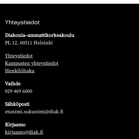
Yhteystiedot
Diakonia–ammattikorkeakoulu
PL 12, 00511 Helsinki
Yhteystiedot
Kampusten yhteystiedot
Henkilöhaku
Vaihde
029 469 6000
Sähköposti
etunimi.sukunimi@diak.fi
Kirjaamo
kirjaamo@diak.fi