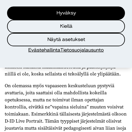
kokonainen oppitunti onnistuisi näin. Kokemus on
nimittäin kerta toisensa jälkeen osoittanut, että
Hyväksy
opiskelijoilla on kysymyksiä, joihin ei suoraa vastausta
opetusaineistosta löydy ja joita opettajan on erikseen ajan
Kiellä
kanssa pohdittava ja selvitettävä.
Näytä asetukset
Interaktiivisten opetusavattarien osalta on painotettava,
Evästehallinta
Tietosuojalausunto
että rajatussa kontekstissa ne voivat olla erinomaisia
opetuksen tukijärjestelmiä, mutta singulariteettia –
ihmisen kaltaista maailmantietoutta ja päättelykykyä –
niillä ei ole, koska sellaista ei tekoälyllä ole ylipäätään.
On olemassa myös vapaaseen keskusteluun pystyviä
avattaria, joita saattaisi olla mahdollista kokeilla
opetuksessa, mutta ne toimivat ilman opettajan
kontrollia, eivätkä ne”vapaina sieluina” muuten voisivat
toimiakaan. Esimerkkinä tällaisesta järjestelmästä olkoon
D-ID Live Portrait. Tämän tyyppiset järjestelmät olisivat
joustavia mutta sisältäisivät pedagogisesti aivan liian isoja