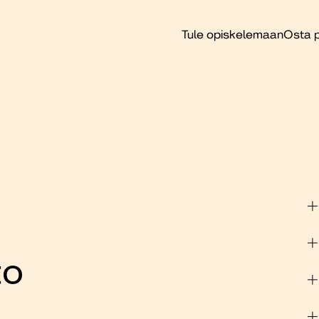
Tule opiskelemaan
Osta p
to