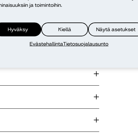
inaisuuksiin ja toimintoihin.
Hyväksy
Kiellä
Näytä asetukset
Evästehallinta
Tietosuojalausunto