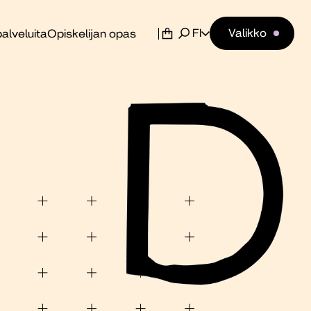
FI
Valikko
alveluita
Opiskelijan opas