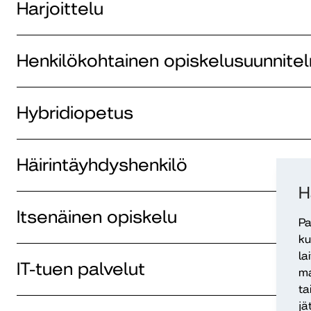
Harjoittelu
Henkilökohtainen opiskelusuunnite
Hybridiopetus
Häirintäyhdyshenkilö
H
Itsenäinen opiskelu
Pa
ku
la
IT-tuen palvelut
ma
ta
jä