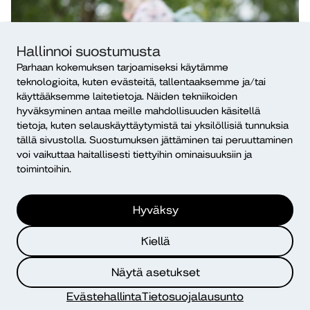
Hallinnoi suostumusta
Parhaan kokemuksen tarjoamiseksi käytämme
teknologioita, kuten evästeitä, tallentaaksemme ja/tai
käyttääksemme laitetietoja. Näiden tekniikoiden
hyväksyminen antaa meille mahdollisuuden käsitellä
tietoja, kuten selauskäyttäytymistä tai yksilöllisiä tunnuksia
tällä sivustolla. Suostumuksen jättäminen tai peruuttaminen
voi vaikuttaa haitallisesti tiettyihin ominaisuuksiin ja
toimintoihin.
Hyväksy
Kiellä
Näytä asetukset
Yhteystiedot
Evästehallinta
Tietosuojalausunto
Diakonia–ammattikorkeakoulu