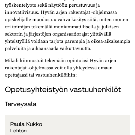
työskentelyote sekä näyttöön perustuvuus ja
innovatiivisuus. Hyvän arjen rakentajat -ohjelmassa
opiskelijalle muodostuu vahva käsitys siitä, miten monen
eri toimijan tekemällä moniammatillisella ja julkisen
sektorin ja järjestöjen organisaatiorajat ylittävällä
yhteistyöllä voidaan tarjota parempia ja oikea-aikaisempia
palveluita ja aikaansaada vaikuttavuutta.
Mikäli kiinnostuit tekemään opintojasi Hyvän arjen
rakentajat -ohjelmassa voit olla yhteydessä omaan
opettajaasi tai vastuuhenkilöihin:
Opetusyhteistyön vastuuhenkilöt
Terveysala
Paula Kukko
Lehtori