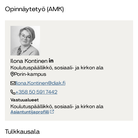
Opinnäytetyö (AMK)
Ilona Kontinen
Koulutuspäällikkö, sosiaali- ja kirkon ala
Porin-kampus
Ilona.Kontinen​@diak.fi
+358 50 591 7442
Vastuualueet
Koulutuspäällikkö, sosiaali- ja kirkon ala
Asiantuntijaprofiili
Tulkkausala