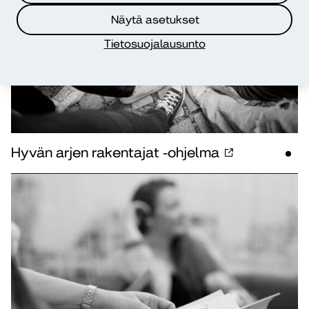
Näytä asetukset
Tietosuojalausunto
Hyvän arjen rakentajat -ohjelma