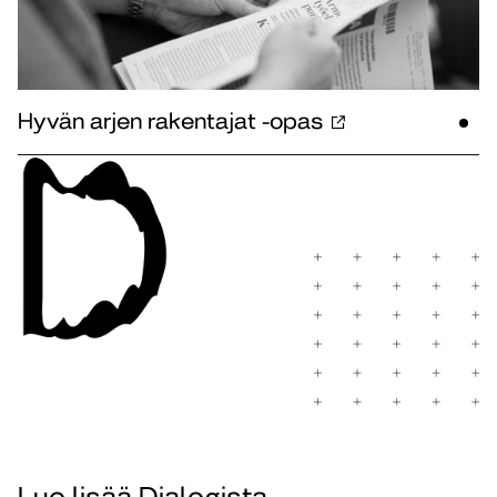
Hyvän arjen rakentajat -opas
Lue lisää Dialogista