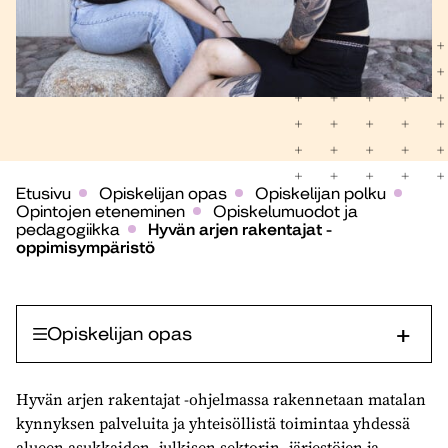
Etusivu
Opiskelijan opas
Opiskelijan polku
Opintojen eteneminen
Opiskelumuodot ja
pedagogiikka
Hyvän arjen rakentajat -
oppimisympäristö
Opiskelijan opas
Hyvän arjen rakentajat -ohjelmassa rakennetaan matalan
kynnyksen palveluita ja yhteisöllistä toimintaa yhdessä
alueen asukkaiden, julkisen sektorin, järjestöjen ja