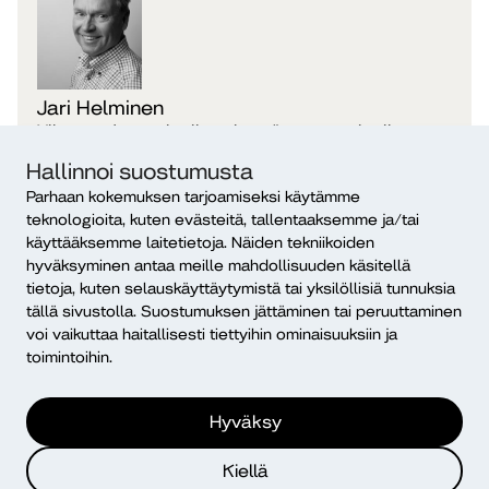
Jari Helminen
Yliopettaja, sosiaalinen kestävyys, sosiaaliset
innovaatiot ja vaikuttavat hyvinvointipalvelut
Hallinnoi suostumusta
Helsingin-kampus
Parhaan kokemuksen tarjoamiseksi käytämme
Jari.Helminen​@diak.fi
teknologioita, kuten evästeitä, tallentaaksemme ja/tai
+358 40 869 6021
käyttääksemme laitetietoja. Näiden tekniikoiden
hyväksyminen antaa meille mahdollisuuden käsitellä
tietoja, kuten selauskäyttäytymistä tai yksilöllisiä tunnuksia
tällä sivustolla. Suostumuksen jättäminen tai peruuttaminen
voi vaikuttaa haitallisesti tiettyihin ominaisuuksiin ja
toimintoihin.
Hyväksy
Kiellä