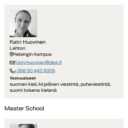
Katri Huovinen
Lehtori
Helsingin-kampus
Katri.Huovinen​@diak.fi
+358 50 442 9205
Vastuualueet
suomen kieli, kirjallinen viestintä, puheviestintä,
suomi toisena kielenä
Master School