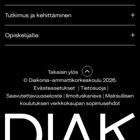
Tutkimus ja kehittäminen
Opiskelijalle
Takaisin ylös
© Diakonia–ammattikorkeakoulu 2026.
Evästeasetukset
|
Tietosuoja
|
Saavutettavuusseloste
|
Ilmoituskanava
|
Maksullisen
koulutuksen verkkokaupan sopimusehdot