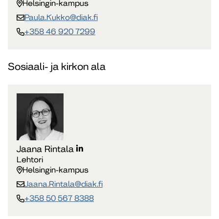
Helsingin-kampus
Paula.Kukko​@diak.fi
+358 46 920 7299
Sosiaali- ja kirkon ala
Jaana Rintala
Lehtori
Helsingin-kampus
Jaana.Rintala​@diak.fi
+358 50 567 8388