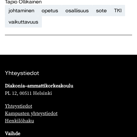
Tapio Ollikainen
johtaminen
opetus
osallisuus
sote
TKI
vaikuttavuus
Yhteystiedot
Diakonia–ammattikorkeakoulu
PL 12, 00511 Helsinki
Yhteystiedot
Kampusten yhteystiedot
Henkilöhaku
Vaihde