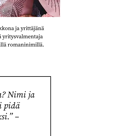
kona ja yrittäjänä
ä yritysvalmentaja
illä romaninimillä.
a? Nimi ja
i pidä
i.” –