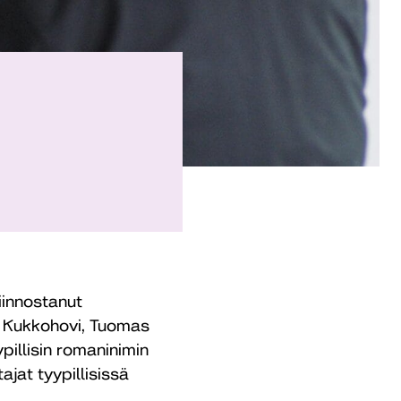
iinnostanut
e Kukkohovi, Tuomas
pillisin romaninimin
jat tyypillisissä