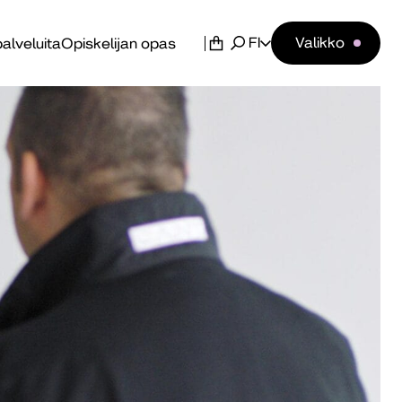
FI
Valikko
alveluita
Opiskelijan opas