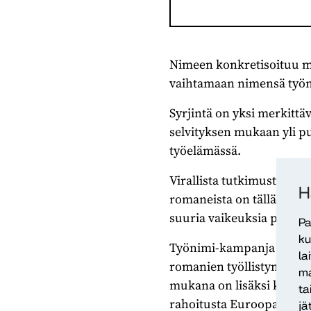
Nimeen konkretisoituu m
vaihtamaan nimensä työn
Syrjintä on yksi merkitt
selvityksen mukaan yli p
työelämässä.
Virallista tutkimustietoa
H
romaneista on tällä hetke
suuria vaikeuksia päästä 
Pa
ku
Työnimi-kampanja oli osa 
la
romanien työllistymistä
ma
mukana on lisäksi kuntia,
ta
rahoitusta Euroopan sosiaa
jä