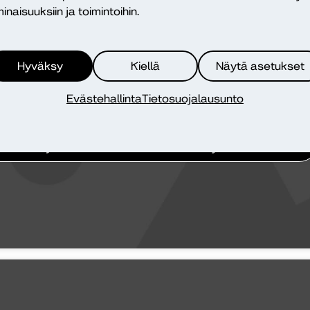
inaisuuksiin ja toimintoihin.
Hyväksy
Kiellä
Näytä asetukset
Evästehallinta
Tietosuojalausunto
ina tästä markkinointi hyväksyäksesi markkinointievästeet
ja ottaaksesi tämän sisällön käyttöön