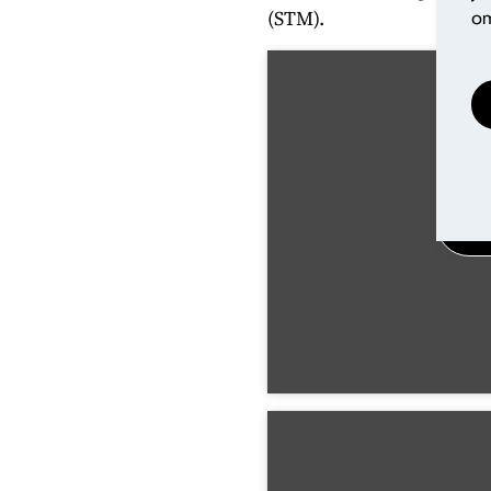
(STM).
om
Pa