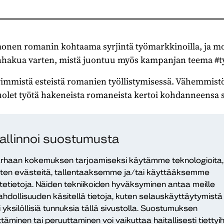
onen romanin kohtaama syrjintä työmarkkinoilla, ja mo
hakua varten, mistä juontuu myös kampanjan teema #t
ävimmistä esteistä romanien työllistymisessä. Vähemmist
uolet työtä hakeneista romaneista kertoi kohdanneensa s
 ei ole, mutta arvioiden mukaan 40–60 prosenttia Suomen 
allinnoi suostumusta
llä työttöminä. Jopa korkeakoulututkinnon suorittaneil
osaksi työelämää.
rhaan kokemuksen tarjoamiseksi käytämme teknologioita,
ten evästeitä, tallentaaksemme ja/tai käyttääksemme
valtakunnallista Nevo tiija – uusi aika -hanketta, joka 
itetietoja. Näiden tekniikoiden hyväksyminen antaa meille
 Suomessa. Diakonia-ammattikorkeakoulun hallinnoimas
hdollisuuden käsitellä tietoja, kuten selauskäyttäytymistä
 kaupunkeja, oppilaitoksia ja järjestöjä eri puolilta Su
i yksilöllisiä tunnuksia tällä sivustolla. Suostumuksen
lirahastolta, ja kansallinen rahoittaja on sosiaali- ja t
ttäminen tai peruuttaminen voi vaikuttaa haitallisesti tiettyih