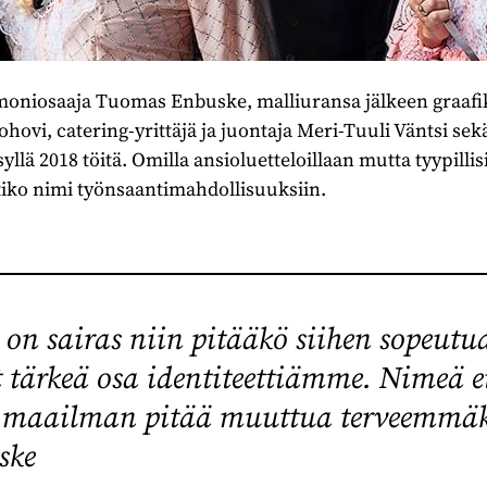
 moniosaaja Tuomas Enbuske, malliuransa jälkeen graafik
ovi, catering-yrittäjä ja juontaja Meri-Tuuli Väntsi sek
yllä 2018 töitä. Omilla ansioluetteloillaan mutta tyypillis
iko nimi työnsaantimahdollisuuksiin.
on sairas niin pitääkö siihen sopeutu
t tärkeä osa identiteettiämme. Nimeä e
 maailman pitää muuttua terveemmäks
ske