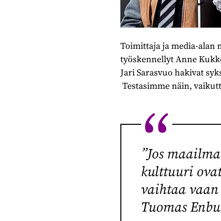
Toimittaja ja media-alan
työskennellyt Anne Kukkoh
Jari Sarasvuo hakivat syks
Testasimme näin, vaikutt
”Jos maailma 
kulttuuri ova
vaihtaa vaan
Tuomas Enbu