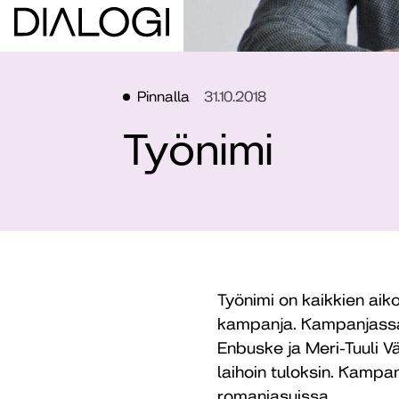
Pinnalla
31.10.2018
Työnimi
Työnimi on kaikkien ai
kampanja. Kampanjassa 
Enbuske ja Meri-Tuuli V
laihoin tuloksin. Kampa
romaniasuissa.