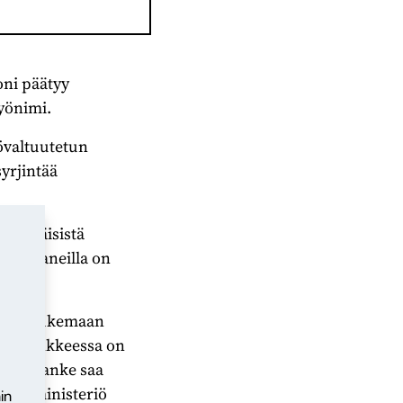
ni päätyy
yönimi.
övaltuutetun
yrjintää
työikäisistä
la romaneilla on
pyrkii tukemaan
sa hankkeessa on
omea. Hanke saa
erveysministeriö
in