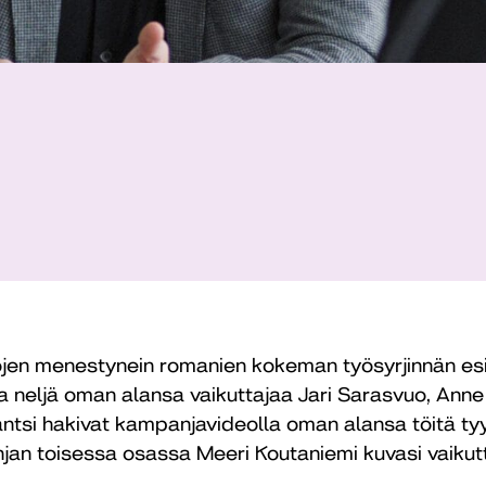
kojen menestynein romanien kokeman työsyrjinnän es
neljä oman alansa vaikuttajaa Jari Sarasvuo, Ann
äntsi hakivat kampanjavideolla oman alansa töitä tyy
njan toisessa osassa Meeri Koutaniemi kuvasi vaikutta