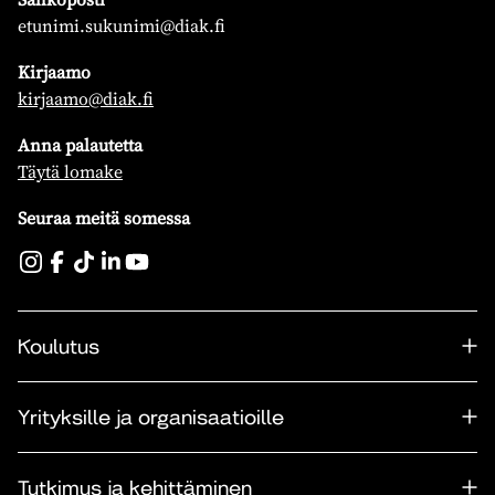
etunimi.sukunimi@diak.fi
Kirjaamo
kirjaamo@diak.fi
Anna palautetta
Täytä lomake
Seuraa meitä somessa
Koulutus
Yrityksille ja organisaatioille
Tutkimus ja kehittäminen