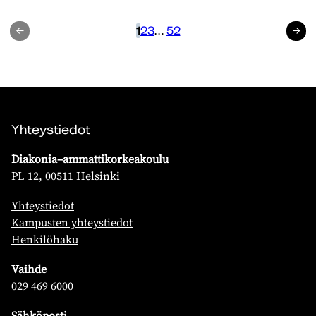
Edellinen
1
2
3
…
52
Seuraav
Yhteystiedot
Diakonia–ammattikorkeakoulu
PL 12, 00511 Helsinki
Yhteystiedot
Kampusten yhteystiedot
Henkilöhaku
Vaihde
029 469 6000
Sähköposti