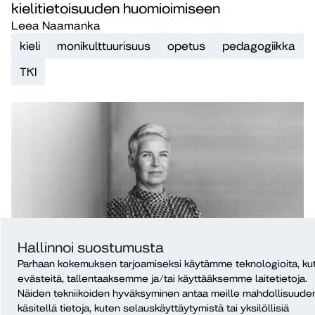
kielitietoisuuden huomioimiseen
Leea Naamanka
kieli
monikulttuurisuus
opetus
pedagogiikka
TKI
Hallinnoi suostumusta
Parhaan kokemuksen tarjoamiseksi käytämme teknologioita, ku
Rehtorin kulma
23.6.2026
evästeitä, tallentaaksemme ja/tai käyttääksemme laitetietoja.
Näkökulmia ammatilliseen
Näiden tekniikoiden hyväksyminen antaa meille mahdollisuude
tohtorikoulutukseen
käsitellä tietoja, kuten selauskäyttäytymistä tai yksilöllisiä