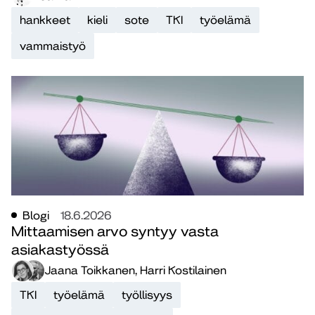
hankkeet
kieli
sote
TKI
työelämä
vammaistyö
Blogi
18.6.2026
Mittaamisen arvo syntyy vasta
asiakastyössä
Jaana Toikkanen, Harri Kostilainen
TKI
työelämä
työllisyys