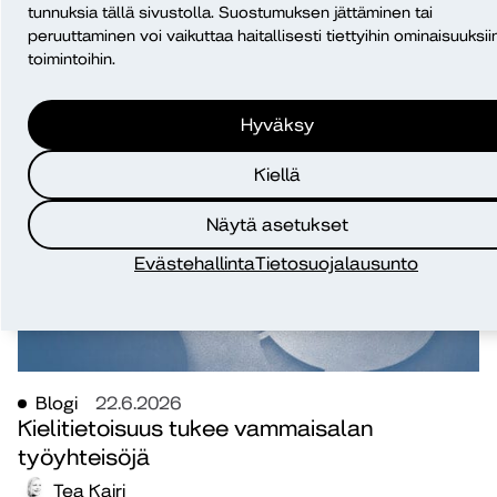
tunnuksia tällä sivustolla. Suostumuksen jättäminen tai
Kati Komulainen
peruuttaminen voi vaikuttaa haitallisesti tiettyihin ominaisuuksiin
toimintoihin.
koulutus
TKI
työelämä
Hyväksy
Kiellä
Näytä asetukset
Evästehallinta
Tietosuojalausunto
Blogi
22.6.2026
Kielitietoisuus tukee vammaisalan
työyhteisöjä
Tea Kairi