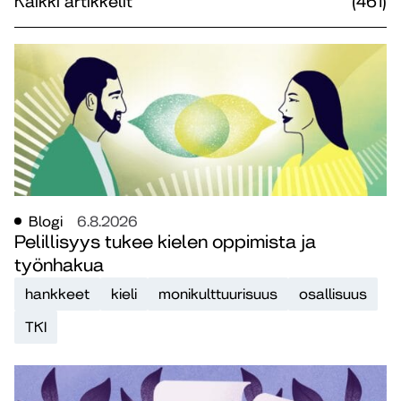
Kaikki artikkelit
(461)
Blogi
6.8.2026
Pelillisyys tukee kielen oppimista ja
työnhakua
hankkeet
kieli
monikulttuurisuus
osallisuus
TKI