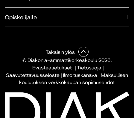
Opiskelijalle
Takaisin ylös
© Diakonia–ammattikorkeakoulu 2026.
Evästeasetukset
|
Tietosuoja
|
Saavutettavuusseloste
|
Ilmoituskanava
|
Maksullisen
koulutuksen verkkokaupan sopimusehdot