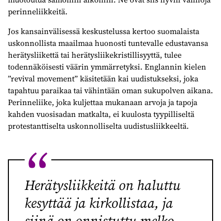
perinneliikkeitä.
Jos kansainvälisessä keskustelussa kertoo suomalaista
uskonnollista maailmaa huonosti tuntevalle edustavansa
herätysliikettä tai herätysliikekristillisyyttä, tulee
todennäköisesti väärin ymmärretyksi. Englannin kielen
”revival movement” käsitetään kai uudistukseksi, joka
tapahtuu paraikaa tai vähintään oman sukupolven aikana.
Perinneliike, joka kuljettaa mukanaan arvoja ja tapoja
kahden vuosisadan matkalta, ei kuulosta tyypilliseltä
protestanttiselta uskonnolliselta uudistusliikkeeltä.
Herätysliikkeitä on haluttu
kesyttää ja kirkollistaa, ja
siinä on onnistuttu melko