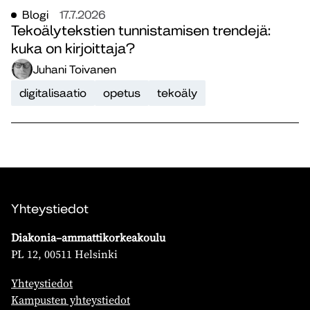
Blogi
17.7.2026
Tekoälytekstien tunnistamisen trendejä:
kuka on kirjoittaja?
Juhani Toivanen
digitalisaatio
opetus
tekoäly
Yhteystiedot
Diakonia–ammattikorkeakoulu
PL 12, 00511 Helsinki
Yhteystiedot
Kampusten yhteystiedot