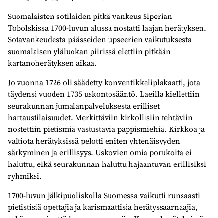
Suomalaisten sotilaiden pitkä vankeus Siperian
Tobolskissa 1700-luvun alussa nostatti laajan herätyksen.
Sotavankeudesta päässeiden upseerien vaikutuksesta
suomalaisen yläluokan piirissä elettiin pitkään
kartanoherätyksen aikaa.
Jo vuonna 1726 oli säädetty konventikkeliplakaatti, jota
täydensi vuoden 1735 uskontosääntö. Laeilla kiellettiin
seurakunnan jumalanpalveluksesta erilliset
hartaustilaisuudet. Merkittäviin kirkollisiin tehtäviin
nostettiin pietismiä vastustavia pappismiehiä. Kirkkoa ja
valtiota herätyksissä pelotti eniten yhtenäisyyden
särkyminen ja erillisyys. Uskovien omia porukoita ei
haluttu, eikä seurakunnan haluttu hajaantuvan erillisiksi
ryhmiksi.
1700-luvun jälkipuoliskolla Suomessa vaikutti runsaasti
pietistisiä opettajia ja karismaattisia herätyssaarnaajia,