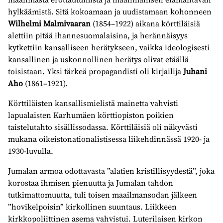
hylkäämistä. Sitä kokoamaan ja uudistamaan kohonneen
Wilhelmi Malmivaaran
(1854–1922) aikana körttiläisiä
alettiin pitää ihannesuomalaisina, ja herännäisyys
kytkettiin kansalliseen herätykseen, vaikka ideologisesti
kansallinen ja uskonnollinen herätys olivat etäällä
toisistaan. Yksi tärkeä propagandisti oli kirjailija
Juhani
Aho
(1861–1921).
Körttiläisten kansallismielistä mainetta vahvisti
lapualaisten Karhumäen körttiopiston poikien
taistelutahto sisällissodassa. Körttiläisiä oli näkyvästi
mukana oikeistonationalistisessa liikehdinnässä 1920- ja
1930-luvulla.
Jumalan armoa odottavasta ”alatien kristillisyydestä”, joka
korostaa ihmisen pienuutta ja Jumalan tahdon
tutkimattomuutta, tuli toisen maailmansodan jälkeen
”hovikelpoisin” kirkollinen suuntaus. Liikkeen
kirkkopoliittinen asema vahvistui. Luterilaisen kirkon