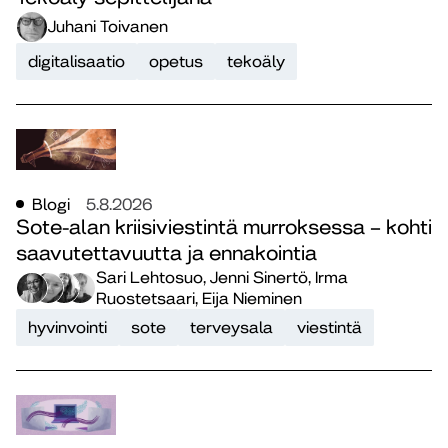
Juhani Toivanen
digitalisaatio
opetus
tekoäly
Blogi
5.8.2026
Sote-alan kriisiviestintä murroksessa – kohti
saavutettavuutta ja ennakointia
Sari Lehtosuo, Jenni Sinertö, Irma
Ruostetsaari, Eija Nieminen
hyvinvointi
sote
terveysala
viestintä