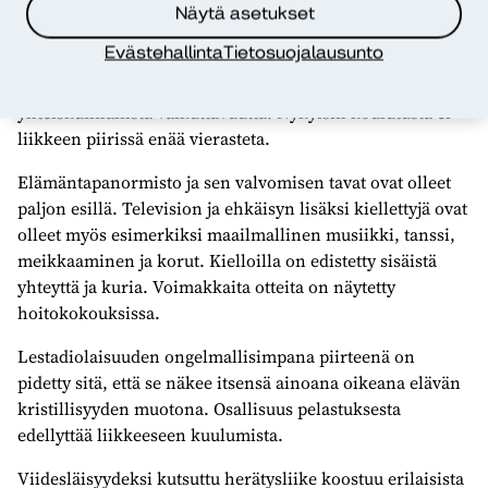
Suomessa noin 10 000 ja uusheräykseen lukeutuvia
Näytä asetukset
samoin noin 10 000. Kaikkiaan liikkeen on sanottu
Evästehallinta
Tietosuojalausunto
jakautuneen 18 osaryhmään, joista jotkut ovat pieniä.
Liikkeen eristäytyneisyys on heikentänyt sen
yhteiskunnallista vaikuttavuutta. Nykyisin koulutusta ei
liikkeen piirissä enää vierasteta.
Elämäntapanormisto ja sen valvomisen tavat ovat olleet
paljon esillä. Television ja ehkäisyn lisäksi kiellettyjä ovat
olleet myös esimerkiksi maailmallinen musiikki, tanssi,
meikkaaminen ja korut. Kielloilla on edistetty sisäistä
yhteyttä ja kuria. Voimakkaita otteita on näytetty
hoitokokouksissa.
Lestadiolaisuuden ongelmallisimpana piirteenä on
pidetty sitä, että se näkee itsensä ainoana oikeana elävän
kristillisyyden muotona. Osallisuus pelastuksesta
edellyttää liikkeeseen kuulumista.
Viidesläisyydeksi kutsuttu herätysliike koostuu erilaisista