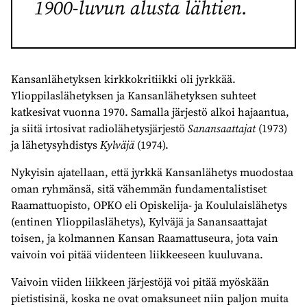
1900-luvun alusta lähtien.
Kansanlähetyksen kirkkokritiikki oli jyrkkää.
Ylioppilaslähetyksen ja Kansanlähetyksen suhteet
katkesivat vuonna 1970. Samalla järjestö alkoi hajaantua,
ja siitä irtosivat radiolähetysjärjestö
Sanansaattajat
(1973)
ja lähetysyhdistys
Kylväjä
(1974).
Nykyisin ajatellaan, että jyrkkä Kansanlähetys muodostaa
oman ryhmänsä, sitä vähemmän fundamentalistiset
Raamattuopisto, OPKO eli Opiskelija- ja Koululaislähetys
(entinen Ylioppilaslähetys), Kylväjä ja Sanansaattajat
toisen, ja kolmannen Kansan Raamattuseura, jota vain
vaivoin voi pitää viidenteen liikkeeseen kuuluvana.
Vaivoin viiden liikkeen järjestöjä voi pitää myöskään
pietistisinä, koska ne ovat omaksuneet niin paljon muita