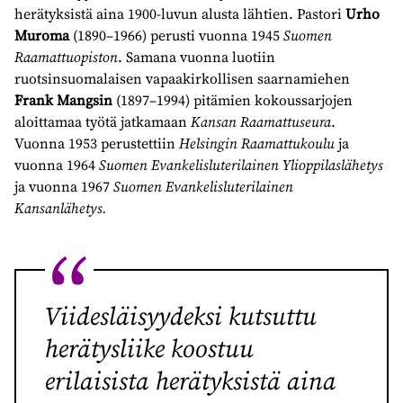
herätyksistä aina 1900-luvun alusta lähtien. Pastori
Urho
Muroma
(1890–1966) perusti vuonna 1945
Suomen
Raamattuopiston
. Samana vuonna luotiin
ruotsinsuomalaisen vapaakirkollisen saarnamiehen
Frank Mangsin
(1897–1994) pitämien kokoussarjojen
aloittamaa työtä jatkamaan
Kansan Raamattuseura
.
Vuonna 1953 perustettiin
Helsingin Raamattukoulu
ja
vuonna 1964
Suomen Evankelisluterilainen Ylioppilaslähetys
ja vuonna 1967
Suomen Evankelisluterilainen
Kansanlähetys.
Viidesläisyydeksi kutsuttu
herätysliike koostuu
erilaisista herätyksistä aina