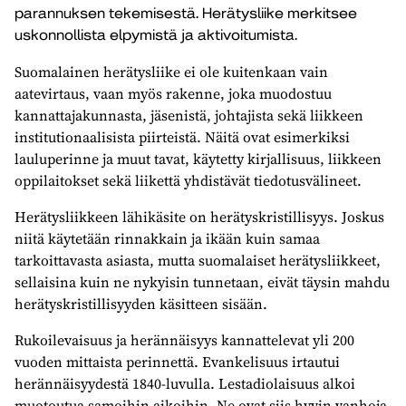
parannuksen tekemisestä. Herätysliike merkitsee
uskonnollista elpymistä ja aktivoitumista.
Suomalainen herätysliike ei ole kuitenkaan vain
aatevirtaus, vaan myös rakenne, joka muodostuu
kannattajakunnasta, jäsenistä, johtajista sekä liikkeen
institutionaalisista piirteistä. Näitä ovat esimerkiksi
lauluperinne ja muut tavat, käytetty kirjallisuus, liikkeen
oppilaitokset sekä liikettä yhdistävät tiedotusvälineet.
Herätysliikkeen lähikäsite on herätyskristillisyys. Joskus
niitä käytetään rinnakkain ja ikään kuin samaa
tarkoittavasta asiasta, mutta suomalaiset herätysliikkeet,
sellaisina kuin ne nykyisin tunnetaan, eivät täysin mahdu
herätyskristillisyyden käsitteen sisään.
Rukoilevaisuus ja herännäisyys kannattelevat yli 200
vuoden mittaista perinnettä. Evankelisuus irtautui
herännäisyydestä 1840-luvulla. Lestadiolaisuus alkoi
muotoutua samoihin aikoihin. Ne ovat siis hyvin vanhoja