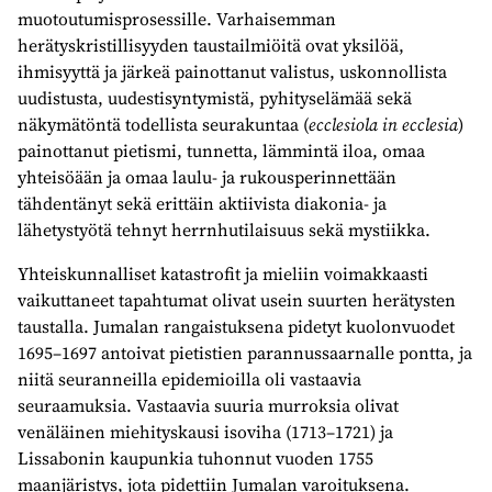
muotoutumisprosessille. Varhaisemman
herätyskristillisyyden taustailmiöitä ovat yksilöä,
ihmisyyttä ja järkeä painottanut valistus, uskonnollista
uudistusta, uudestisyntymistä, pyhityselämää sekä
näkymätöntä todellista seurakuntaa (
ecclesiola in ecclesia
)
painottanut pietismi, tunnetta, lämmintä iloa, omaa
yhteisöään ja omaa laulu- ja rukousperinnettään
tähdentänyt sekä erittäin aktiivista diakonia- ja
lähetystyötä tehnyt herrnhutilaisuus sekä mystiikka.
Yhteiskunnalliset katastrofit ja mieliin voimakkaasti
vaikuttaneet tapahtumat olivat usein suurten herätysten
taustalla. Jumalan rangaistuksena pidetyt kuolonvuodet
1695–1697 antoivat pietistien parannussaarnalle pontta, ja
niitä seuranneilla epidemioilla oli vastaavia
seuraamuksia. Vastaavia suuria murroksia olivat
venäläinen miehityskausi isoviha (1713–1721) ja
Lissabonin kaupunkia tuhonnut vuoden 1755
maanjäristys, jota pidettiin Jumalan varoituksena.