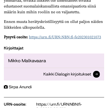
ymmärtää, eivätkä liikkeet ole ilmentäneet eivätkä
edustaneet suomalaiskansallista emansipaatiota siinä
määrin kuin mihin rooliin ne on valjastettu.
Ennen muuta herätyskristillisyyttä on ollut paljon näiden
liikkeiden ulkopuolella.
Pysyvä osoite:
https://urn.fi/URN:NBN:fi-fe202301021073
Kirjoittajat
Mikko Malkavaara
Kaikki Dialogin kirjoitukset
Sirpa Anundi
URN-osoite:
https://urn.fi/URN:NBN:fi-