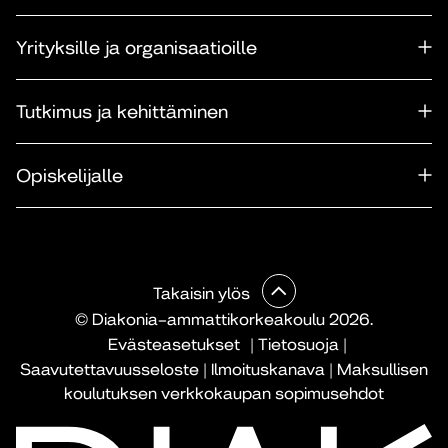
Yrityksille ja organisaatioille
Tutkimus ja kehittäminen
Opiskelijalle
Takaisin ylös
© Diakonia–ammattikorkeakoulu 2026.
Evästeasetukset
|
Tietosuoja
|
Saavutettavuusseloste
|
Ilmoituskanava
|
Maksullisen
koulutuksen verkkokaupan sopimusehdot