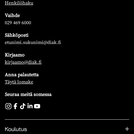
Henkilöhaku
Vaihde
029 469 6000
Sähköposti
etunimi.sukunimi@diak.fi
Kirjaamo
kirjaamo@diak.fi
Anna palautetta
Täytä lomake
Seuraa meitä somessa
Koulutus