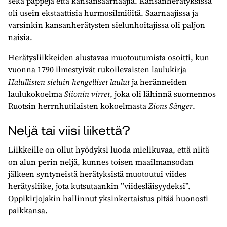
sekä pappeja että kansansaarnaajia. Kansanherätyksissä
oli usein ekstaattisia hurmosilmiöitä. Saarnaajissa ja
varsinkin kansanherätysten sielunhoitajissa oli paljon
naisia.
Herätysliikkeiden alustavaa muotoutumista osoitti, kun
vuonna 1790 ilmestyivät rukoilevaisten laulukirja
Halullisten sieluin hengelliset laulut
ja heränneiden
laulukokoelma
Siionin virret
, joka oli lähinnä suomennos
Ruotsin herrnhutilaisten kokoelmasta
Zions Sånger
.
Neljä tai viisi liikettä?
Liikkeille on ollut hyödyksi luoda mielikuvaa, että niitä
on alun perin neljä, kunnes toisen maailmansodan
jälkeen syntyneistä herätyksistä muotoutui viides
herätysliike, jota kutsutaankin ”viidesläisyydeksi”.
Oppikirjojakin hallinnut yksinkertaistus pitää huonosti
paikkansa.