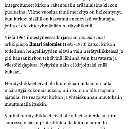
integroituneet kirkon rakenteisiin eräänlaisina kirkon
puolueina. Viime vuosina tämä merkitys on heikentynyt,
kun kirkon sisällä on kasvanut enenevästi vaikuttajia,
joilla ei ole viiteryhmänään herätysliikettä.
Vielä 1964 ilmestyneessä kirjassaan
Jumalan tulet
arkkipiispa
Ilmari Salomies
(1893–1973) katsoi kirkon
todellisen hengellisyyden elävän vain herätysliikkeissä ja
piti kansankirkon tehtävinä lähinnä vain kasvatusta ja
väestökirjapitoa. Nykyisin näin ei kirjoittaisi enää
kukaan.
Herätysliikkeet eivät ole kuitenkaan mitään ennalta
määrättyjä kokonaisuuksia, niin kuin on ollut tapana
ajatella. Ne reagoivat kirkon ja yhteiskunnan muutoksiin
muuttumalla itsekin.
Vanhat herätysliikkeet eivät ole olleet kuitenkaan niin
suuressa määrin protestiliikkeitä kuin on annettu