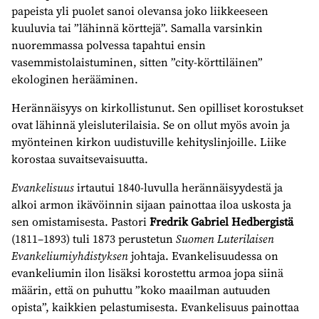
papeista yli puolet sanoi olevansa joko liikkeeseen
kuuluvia tai ”lähinnä körttejä”. Samalla varsinkin
nuoremmassa polvessa tapahtui ensin
vasemmistolaistuminen, sitten ”city-körttiläinen”
ekologinen herääminen.
Herännäisyys on kirkollistunut. Sen opilliset korostukset
ovat lähinnä yleisluterilaisia. Se on ollut myös avoin ja
myönteinen kirkon uudistuville kehityslinjoille. Liike
korostaa suvaitsevaisuutta.
Evankelisuus
irtautui 1840-luvulla herännäisyydestä ja
alkoi armon ikävöinnin sijaan painottaa iloa uskosta ja
sen omistamisesta. Pastori
Fredrik Gabriel Hedbergistä
(1811–1893) tuli 1873 perustetun
Suomen Luterilaisen
Evankeliumiyhdistyksen
johtaja. Evankelisuudessa on
evankeliumin ilon lisäksi korostettu armoa jopa siinä
määrin, että on puhuttu ”koko maailman autuuden
opista”, kaikkien pelastumisesta. Evankelisuus painottaa