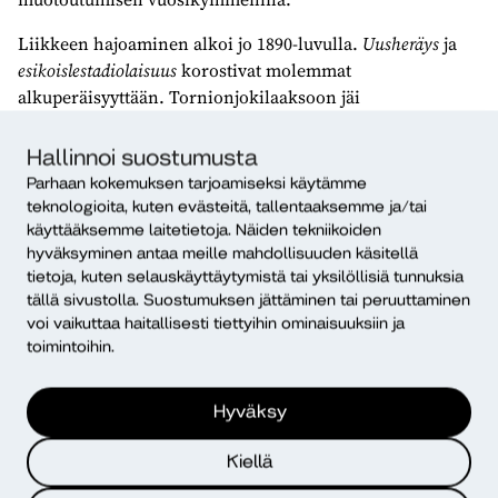
Liikkeen hajoaminen alkoi jo 1890-luvulla.
Uusheräys
ja
esikoislestadiolaisuus
korostivat molemmat
alkuperäisyyttään. Tornionjokilaaksoon jäi
vanhoillislestadiolaisuus
, josta tuli suurin ryhmä. Siitä
irtosi vuonna 1934
Rauhan Sanan
ryhmä, joka ei halunnut
Hallinnoi suostumusta
hajottaa liikettä väitettyyn ”eriseuraan”. Moite kohdistui
Parhaan kokemuksen tarjoamiseksi käytämme
puhujamatkoihin, joilla oli yritetty pitää Amerikan
teknologioita, kuten evästeitä, tallentaaksemme ja/tai
lestadiolaisuus samassa liikkeessä.
käyttääksemme laitetietoja. Näiden tekniikoiden
hyväksyminen antaa meille mahdollisuuden käsitellä
Toisen maailmansodan jälkeen 1950-luvun lopulla
tietoja, kuten selauskäyttäytymistä tai yksilöllisiä tunnuksia
liikkeestä erotettiin 60 liikkeen pappia ja heidän
tällä sivustolla. Suostumuksen jättäminen tai peruuttaminen
voi vaikuttaa haitallisesti tiettyihin ominaisuuksiin ja
perheenjäseniään ja ystäviään. Liike ei halunnut
toimintoihin.
keskustella oppinsa linjaamisesta enemmän luterilaiseen
suuntaan. Kaikkiaan noin 3000 henkeä erotettiin. He
muodostivat
Elämän Sanan
ryhmän.
Hyväksy
Vanhoillislestadiolaisia on arvioitu olevan noin 115 000,
Kiellä
esikoisia 12 000, rauhansanalaisia eli ”pikkuesikoisia”