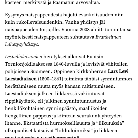
kasteen merkitystä ja Raamatun arvovaltaa.
Kysymys naispappeudesta hajotti evankelisuuden niin
kuin rukoilevaisuudenkin. Vanha yhdistys jäi
naispappeuden torjujille. Vuonna 2008 aloitti toimintansa
myönteisesti naispappeuteen suhtautuva
Evankelinen
Lähetysyhdistys
.
Lestadiolaisuuden
herätykset alkoivat Ruotsin
Tornionjokilaaksossa 1840-luvulla ja levisivät vähitellen
pohjoiseen Suomeen. Oppineen kirkkoherran
Lars Levi
Laestadiuksen
(1800–1861) toiminta tähtäsi synnintunnon
herättämiseen mutta myös kansan raitistumiseen.
Laestadiuksen jälkeen liikkeessä vakiintuivat
rippikäytäntö, eli julkinen synnintunnustus ja
henkilökohtainen synninpäästö, maallikoiden
hengellinen pappeus ja kiinteän seurakuntayhteyden
ihanne. Ekstaattista hurmoksellisuutta ja ”liikutuksia”
ulkopuoliset kutsuivat ”hihhuloinniksi” jo liikkeen
muotoutumisen vuosikymmeninä.