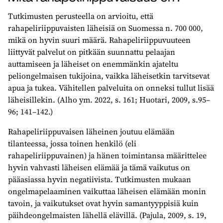
Tutkimusten perusteella on arvioitu, että
rahapeliriippuvaisten läheisiä on Suomessa n. 700 000,
mikä on hyvin suuri määrä. Rahapeliriippuvuuteen
liittyvät palvelut on pitkään suunnattu pelaajan
auttamiseen ja läheiset on enemmänkin ajateltu
peliongelmaisen tukijoina, vaikka läheisetkin tarvitsevat
apua ja tukea. Vähitellen palveluita on onneksi tullut lisää
läheisillekin. (Alho ym. 2022, s. 161; Huotari, 2009, s.95–
96; 141–142.)
Rahapeliriippuvaisen läheinen joutuu elämään
tilanteessa, jossa toinen henkilö (eli
rahapeliriippuvainen) ja hänen toimintansa määrittelee
hyvin vahvasti läheisen elämää ja tämä vaikutus on
pääasiassa hyvin negatiivista. Tutkimusten mukaan
ongelmapelaaminen vaikuttaa läheisen elämään monin
tavoin, ja vaikutukset ovat hyvin samantyyppisiä kuin
päihdeongelmaisten lähellä elävillä. (Pajula, 2009, s. 19,