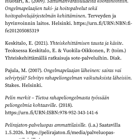
Huotari, K. (2009
). Sattumanvaraisuudesta koordinointiin.
Ongelmapelaajien tuki- ja hoitopalvelut sekä
hoitopalvelujärjestelmän kehittäminen
. Terveyden ja
hyvinvoinnin laitos. Helsinki. https://urn.fi/URN:NBN:fi-
fe201205085319
Keskitalo, E. (2021).
Yhteiskehittämisen tausta ja käsite
.
Teoksessa Keskitalo, E. & Vuokila-Oikkonen, P. (toim.)
Yhteiskehittämällä ratkaisuja sote-palveluihin. Diak.
Pajula, M. (2007).
Ongelmapelaajan läheinen: sairas vai
selviytyjä? Selvitys rahapeliongelman vaikutuksista läheisiin.
Stakes. Helsinki.
Pelin merkit – Tietoa rahapeliongelmasta työssään
peliongelmia kohtaaville
. (2018).
https://urn.fi/URN:ISBN:978-952-343-141-6
Pelirajaton-palveluopas ammattilaisille.
(i.a.) Saatavilla
1.5.2026. https://pelirajaton.fi/media/palveluopas-