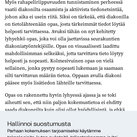
Myös rahapeliriippuvuuden tunnistaminen perheessä
vaatii diakonilta osaamista ja aktiivista tiedonetsintää,
johon aika ei usein riitä. Siksi on tärkeää, että diakonilla
on tietolähteenään opas, josta tärkeimmät tiedot löytää
helposti tarvittaessa. Avuksi tähän on nyt kehitetty
lyhyehkö opas, joka voi olla jaettavissa seurakuntien
diakoniatyöntekijöille. Opas on visuaalisesti laadittu
mahdollisimman selkeäksi, jotta tarvittava tieto löytyy
helposti ja nopeasti. Kolmesivuinen opas on vielä
sellainen, jonka pystyy nopeasti lukemaan ja saamaan
silti tarvittavan määrän tietoa. Oppaan avulla diakoni
pääsee myös lisätiedon lähteille tarvittaessa.
Opas on rakennettu hyvin lyhyessä ajassa ja se toki
aiheutti sen, että niin paljon kokemustietoa ei ehditty
saada diakoneilta kuin olisi ollut hyödyllisintä, ja ehkä
jotain tutkimuksia on jäänyt huomaamatta. Toki tietoa tuli
Hallinnoi suostumusta
kaiken kaikkiaan riittävästi niin, että käytetyn
tutkimustiedon ja järjestöiltä saadun tiedon avulla pystyi
Parhaan kokemuksen tarjoamiseksi käytämme