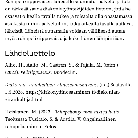
Rahapeliriippuvaisen läheisille suunnatut palvelut ja tuki
on tärkeää saada diakoniatyöntekijöiden tietoon, jotta he
osaavat oikealla tavalla tukea ja toisaalta olla opastamassa
asiakasta niihin palveluihin, jotka oikealla tavalla auttavat
läheistä. Läheistä auttamalla voidaan välillisesti auttaa
myös rahapeliriippuvaista ja koko hänen lähipiiriään.
Lähdeluettelo
Alho, H., Aalto, M., Castren, S., & Pajula, M. (toim.)
(2022).
Peliriippuvuus
. Duodecim.
Diakonian viranhaltijan ydinosaamiskuvaus
. (i.a.) Saatavilla
1.5.2026. https://kirkonydinosaaminen.fi/diakonian-
viranhaltija.html
Heiskanen, M. (2023).
Rahapeliongelman tuki ja hoito
.
Teoksessa Uusitalo, S. & Arstila, V. Ongelmallinen
rahapelaaminen. Eetos.