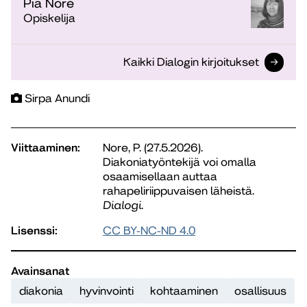
Pia Nore
Opiskelija
Kaikki Dialogin kirjoitukset
Sirpa Anundi
Viittaaminen:
Nore, P. (27.5.2026).
Diakoniatyöntekijä voi omalla
osaamisellaan auttaa
rahapeliriippuvaisen läheistä.
Dialogi
.
Lisenssi:
CC BY-NC-ND 4.0
Avainsanat
diakonia
hyvinvointi
kohtaaminen
osallisuus