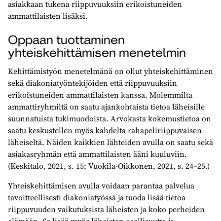
asiakkaan tukena riippuvuuksiin erikoistuneiden
ammattilaisten lisäksi.
Oppaan tuottaminen
yhteiskehittämisen menetelmin
Kehittämistyön menetelmänä on ollut yhteiskehittäminen
sekä diakoniatyöntekijöiden että riippuvuuksiin
erikoistuneiden ammattilaisten kanssa. Molemmilta
ammattiryhmiltä on saatu ajankohtaista tietoa läheisille
suunnatuista tukimuodoista. Arvokasta kokemustietoa on
saatu keskustellen myös kahdelta rahapeliriippuvaisen
läheiseltä. Näiden kaikkien lähteiden avulla on saatu sekä
asiakasryhmän että ammattilaisten ääni kuuluviin.
(Keskitalo, 2021, s. 15; Vuokila-Oikkonen, 2021, s. 24–25.)
Yhteiskehittämisen avulla voidaan parantaa palvelua
tavoitteellisesti diakoniatyössä ja tuoda lisää tietoa
riippuvuuden vaikutuksista läheisten ja koko perheiden
elämään. Se lisää myös läheisten osallisuutta ja