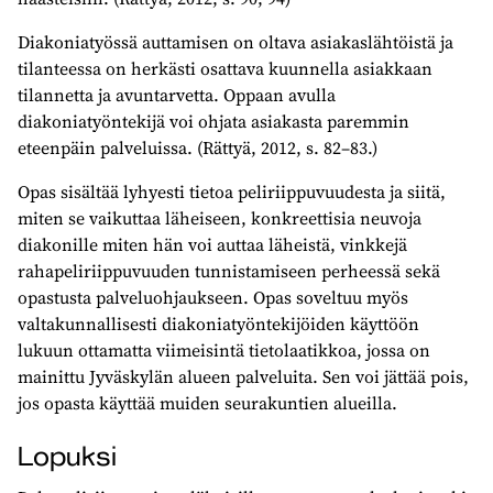
Diakoniatyössä auttamisen on oltava asiakaslähtöistä ja
tilanteessa on herkästi osattava kuunnella asiakkaan
tilannetta ja avuntarvetta. Oppaan avulla
diakoniatyöntekijä voi ohjata asiakasta paremmin
eteenpäin palveluissa. (Rättyä, 2012, s. 82–83.)
Opas sisältää lyhyesti tietoa peliriippuvuudesta ja siitä,
miten se vaikuttaa läheiseen, konkreettisia neuvoja
diakonille miten hän voi auttaa läheistä, vinkkejä
rahapeliriippuvuuden tunnistamiseen perheessä sekä
opastusta palveluohjaukseen. Opas soveltuu myös
valtakunnallisesti diakoniatyöntekijöiden käyttöön
lukuun ottamatta viimeisintä tietolaatikkoa, jossa on
mainittu Jyväskylän alueen palveluita. Sen voi jättää pois,
jos opasta käyttää muiden seurakuntien alueilla.
Lopuksi