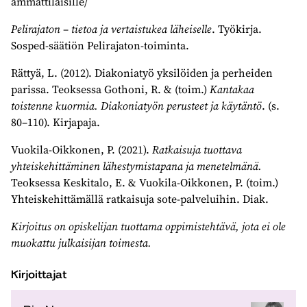
ammattilaisille/
Pelirajaton
–
tietoa ja vertaistukea läheiselle
. Työkirja.
Sosped-säätiön Pelirajaton-toiminta.
Rättyä, L. (2012). Diakoniatyö yksilöiden ja perheiden
parissa. Teoksessa Gothoni, R. & (toim.)
Kantakaa
toistenne kuormia. Diakoniatyön perusteet ja käytäntö
. (s.
80–110). Kirjapaja.
Vuokila-Oikkonen, P. (2021).
Ratkaisuja tuottava
yhteiskehittäminen lähestymistapana ja menetelmänä.
Teoksessa Keskitalo, E. & Vuokila-Oikkonen, P. (toim.)
Yhteiskehittämällä ratkaisuja sote-palveluihin. Diak.
Kirjoitus on opiskelijan tuottama oppimistehtävä, jota ei ole
muokattu julkaisijan toimesta.
Kirjoittajat