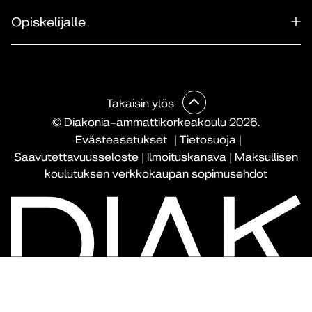
Opiskelijalle
Takaisin ylös
© Diakonia–ammattikorkeakoulu 2026.
Evästeasetukset
|
Tietosuoja
|
Saavutettavuusseloste
|
Ilmoituskanava
|
Maksullisen
koulutuksen verkkokaupan sopimusehdot