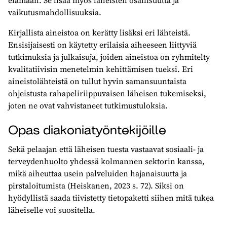
vaikutusmahdollisuuksia.
Kirjallista aineistoa on kerätty lisäksi eri lähteistä.
Ensisijaisesti on käytetty erilaisia aiheeseen liittyviä
tutkimuksia ja julkaisuja, joiden aineistoa on ryhmitelty
kvalitatiivisin menetelmin kehittämisen tueksi. Eri
aineistolähteistä on tullut hyvin samansuuntaista
ohjeistusta rahapeliriippuvaisen läheisen tukemiseksi,
joten ne ovat vahvistaneet tutkimustuloksia.
Opas diakoniatyöntekijöille
Sekä pelaajan että läheisen tuesta vastaavat sosiaali- ja
terveydenhuolto yhdessä kolmannen sektorin kanssa,
mikä aiheuttaa usein palveluiden hajanaisuutta ja
pirstaloitumista (Heiskanen, 2023 s. 72). Siksi on
hyödyllistä saada tiivistetty tietopaketti siihen mitä tukea
läheiselle voi suositella.