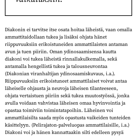
Diakonin ei tarvitse itse osata hoitaa läheistä, vaan omalla
ammattitaidollaan tukea ja lisäksi ohjata hänet
riippuvuuksiin erikoistuneiden ammattilaisten antaman
avun ja tuen piiriin. Oman ydinosaamisensa kautta
diakoni voi tukea läheistä rinnallakulkemalla, sekä
antamalla hengellistä tukea ja talousneuvontaa
(Diakonian viranhaltijan ydinosaamiskuvaus, i.a.).
Riippuvuuksiin erikoistuneet ammattilaiset voivat antaa
läheiselle ohjausta ja neuvoja läheisen tilanteeseen,
ohjata vertaistuen piiriin sekä tukea muutostyössä, jonka
avulla voidaan vahvistaa läheisen omaa hyvinvointia ja
opastaa toimiviin toimintatapoihin. Läheinen voi
ammattilaisilta saada myös opastusta vaikeiden tunteiden
käsittelyyn. (Pelirajaton-palveluopas ammattilaisille, i.a.)
Diakoni voi ja hänen kannattaakin silti edelleen pysyä