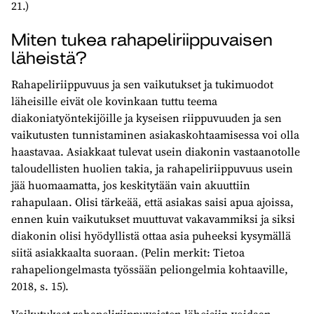
21.)
Miten tukea rahapeliriippuvaisen
läheistä?
Rahapeliriippuvuus ja sen vaikutukset ja tukimuodot
läheisille eivät ole kovinkaan tuttu teema
diakoniatyöntekijöille ja kyseisen riippuvuuden ja sen
vaikutusten tunnistaminen asiakaskohtaamisessa voi olla
haastavaa. Asiakkaat tulevat usein diakonin vastaanotolle
taloudellisten huolien takia, ja rahapeliriippuvuus usein
jää huomaamatta, jos keskitytään vain akuuttiin
rahapulaan. Olisi tärkeää, että asiakas saisi apua ajoissa,
ennen kuin vaikutukset muuttuvat vakavammiksi ja siksi
diakonin olisi hyödyllistä ottaa asia puheeksi kysymällä
siitä asiakkaalta suoraan. (Pelin merkit: Tietoa
rahapeliongelmasta työssään peliongelmia kohtaaville,
2018, s. 15).
Vaikutukset rahapeliriippuvaisten läheisiin voidaan