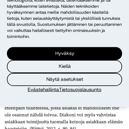
teknologioita, kuten evästeitä, tallentaaksemme ja/tai
rakentamaan riittävästi tietoa sisältävän oppaan.
käyttääksemme laitetietoja. Näiden tekniikoiden
hyväksyminen antaa meille mahdollisuuden käsitellä
Oppaaseen on kerätty tieto erilaisista THL:n julkaisuista,
tietoja, kuten selauskäyttäytymistä tai yksilöllisiä tunnuksia
Pelirajattoman oppaista, aiheeseen liittyvistä
tällä sivustolla. Suostumuksen jättäminen tai peruuttaminen
tutkimuksista ja opinnäytteistä sekä keskusteluista
voi vaikuttaa haitallisesti tiettyihin ominaisuuksiin ja
diakoniatyöntekijöiden, Pelirajattoman työntekijöiden
toimintoihin.
että läheisten kanssa. Hyödyksi on ollut myös
Pelirajattoman julkaisema työkirja, joka on suunniteltu
Hyväksy
läheisen avuksi (Pelirajaton – tietoa ja vertaistukea
läheiselle, i.a.).
Kiellä
Rahapeliriippuvaisen läheinen saattaa tulla diakonin
Näytä asetukset
vastaanotolle hyvin epätoivoisena omasta tilanteestaan, ja
diakonin ydinosaamisen mukaisesti on tärkeää luoda
Evästehallinta
Tietosuojalausunto
toivoa tilanteeseen. Sielunhoito, rukous, myötäeläminen
ja oikeanlainen palveluohjaus voivat auttaa asiakasta
eteenpäin tilanteessa, jossa asiakas ei mahdollisesti itse
ole osannut nähdä toivoa. Diakoni voi myös vahvistaa
asiakkaan toimijuutta tuomalla keinoja asiakkaan elämän
haasteisiin. (Rättyä, 2012, s. 90, 94)