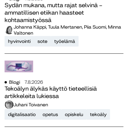
Sydän mukana, mutta rajat selvinä –
ammatillisen etiikan haasteet
kohtaamistyössä
Johanna Käppi, Tuula Mertanen, Piia Suomi, Minna
Valtonen
hyvinvointi
sote
työelämä
Blogi
7.8.2026
Tekoälyn älykäs käyttö tieteellisiä
artikkeleita lukiessa
Juhani Toivanen
digitalisaatio
opetus
opiskelu
tekoäly