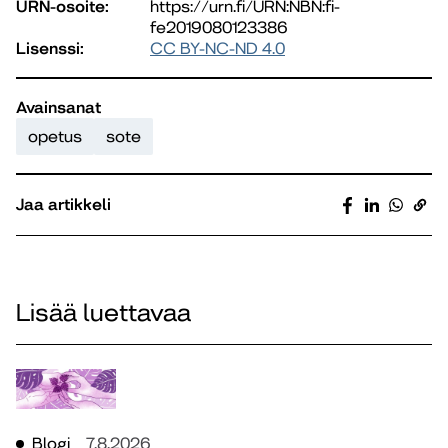
URN-osoite:
https://urn.fi/URN:NBN:fi-
fe2019080123386
Lisenssi:
CC BY-NC-ND 4.0
Avainsanat
opetus
sote
Jaa artikkeli
Lisää luettavaa
Blogi
7.8.2026