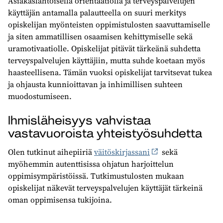
Asiakaslähtöisellä orientaatiolla ja terveyspalvelujen
käyttäjän antamalla palautteella on suuri merkitys
opiskelijan myönteisten oppimistulosten saavuttamiselle
ja siten ammatillisen osaamisen kehittymiselle sekä
uramotivaatiolle. Opiskelijat pitävät tärkeänä suhdetta
terveyspalvelujen käyttäjiin, mutta suhde koetaan myös
haasteellisena. Tämän vuoksi opiskelijat tarvitsevat tukea
ja ohjausta kunnioittavan ja inhimillisen suhteen
muodostumiseen.
Ihmisläheisyys vahvistaa
vastavuoroista yhteistyösuhdetta
Olen tutkinut aihepiiriä
väitöskirjassani
sekä
myöhemmin autenttisissa ohjatun harjoittelun
oppimisympäristöissä. Tutkimustulosten mukaan
opiskelijat näkevät terveyspalvelujen käyttäjät tärkeinä
oman oppimisensa tukijoina.