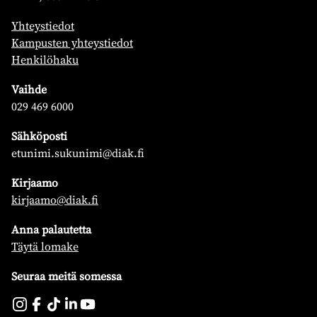
Yhteystiedot
Kampusten yhteystiedot
Henkilöhaku
Vaihde
029 469 6000
Sähköposti
etunimi.sukunimi@diak.fi
Kirjaamo
kirjaamo@diak.fi
Anna palautetta
Täytä lomake
Seuraa meitä somessa