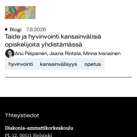
Blogi
7.8.2026
Taide ja hyvinvointi kansainvälisiä
opiskelijoita yhdistämässä
Anu Piispanen, Jaana Rintala, Minna Ivanainen
hyvinvointi
kansainvälisyys
opetus
Yhteystiedot
Diakonia–ammattikorkeakoulu
PL 12, 00511 Helsinki