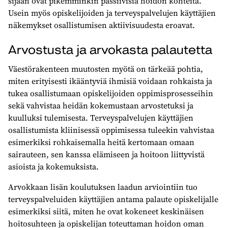
sijaan ovat pikemminkin passiivisia hoidon kohteita.
Usein myös opiskelijoiden ja terveyspalvelujen käyttäjien
näkemykset osallistumisen aktiivisuudesta eroavat.
Arvostusta ja arvokasta palautetta
Väestörakenteen muutosten myötä on tärkeää pohtia,
miten erityisesti ikääntyviä ihmisiä voidaan rohkaista ja
tukea osallistumaan opiskelijoiden oppimisprosesseihin
sekä vahvistaa heidän kokemustaan arvostetuksi ja
kuulluksi tulemisesta. Terveyspalvelujen käyttäjien
osallistumista kliinisessä oppimisessa tuleekin vahvistaa
esimerkiksi rohkaisemalla heitä kertomaan omaan
sairauteen, sen kanssa elämiseen ja hoitoon liittyvistä
asioista ja kokemuksista.
Arvokkaan lisän koulutuksen laadun arviointiin tuo
terveyspalveluiden käyttäjien antama palaute opiskelijalle
esimerkiksi siitä, miten he ovat kokeneet keskinäisen
hoitosuhteen ja opiskelijan toteuttaman hoidon oman