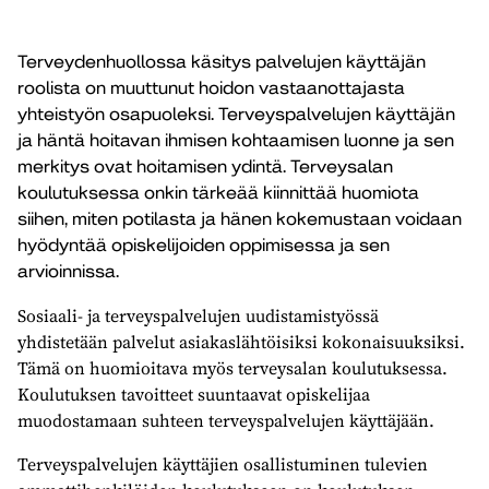
Terveydenhuollossa käsitys palvelujen käyttäjän
roolista on muuttunut hoidon vastaanottajasta
yhteistyön osapuoleksi. Terveyspalvelujen käyttäjän
ja häntä hoitavan ihmisen kohtaamisen luonne ja sen
merkitys ovat hoitamisen ydintä. Terveysalan
koulutuksessa onkin tärkeää kiinnittää huomiota
siihen, miten potilasta ja hänen kokemustaan voidaan
hyödyntää opiskelijoiden oppimisessa ja sen
arvioinnissa.
Sosiaali- ja terveyspalvelujen uudistamistyössä
yhdistetään palvelut asiakaslähtöisiksi kokonaisuuksiksi.
Tämä on huomioitava myös terveysalan koulutuksessa.
Koulutuksen tavoitteet suuntaavat opiskelijaa
muodostamaan suhteen terveyspalvelujen käyttäjään.
Terveyspalvelujen käyttäjien osallistuminen tulevien