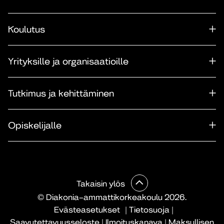
Koulutus
Yrityksille ja organisaatioille
Tutkimus ja kehittäminen
Opiskelijalle
Takaisin ylös
© Diakonia–ammattikorkeakoulu 2026.
Evästeasetukset
|
Tietosuoja
|
Saavutettavuusseloste
|
Ilmoituskanava
|
Maksullisen