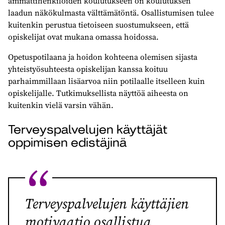
ammattihenkilöiden koulutukseen on koulutuksen
laadun näkökulmasta välttämätöntä. Osallistumisen tulee
kuitenkin perustua tietoiseen suostumukseen, että
opiskelijat ovat mukana omassa hoidossa.
Opetuspotilaana ja hoidon kohteena olemisen sijasta
yhteistyösuhteesta opiskelijan kanssa koituu
parhaimmillaan lisäarvoa niin potilaalle itselleen kuin
opiskelijalle. Tutkimuksellista näyttöä aiheesta on
kuitenkin vielä varsin vähän.
Terveyspalvelujen käyttäjät
oppimisen edistäjinä
Terveyspalvelujen käyttäjien
motivaatio osallistua