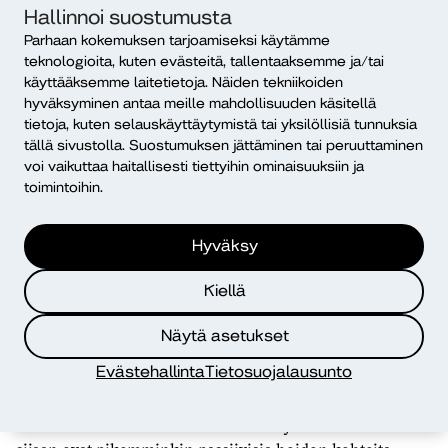
Rohkaiseminen oman tilanteensa
Hallinnoi suostumusta
asiantuntijuuteen
Parhaan kokemuksen tarjoamiseksi käytämme
teknologioita, kuten evästeitä, tallentaaksemme ja/tai
Terveyspalvelujen käyttäjien aktiivinen osallistuminen
käyttääksemme laitetietoja. Näiden tekniikoiden
terveysalan koulutukseen on viime vuosina lisääntynyt.
hyväksyminen antaa meille mahdollisuuden käsitellä
Opiskelijat näkevät terveyspalvelujen käyttäjien arvon
tietoja, kuten selauskäyttäytymistä tai yksilöllisiä tunnuksia
oppimisen tärkeänä tukijana.
tällä sivustolla. Suostumuksen jättäminen tai peruuttaminen
voi vaikuttaa haitallisesti tiettyihin ominaisuuksiin ja
toimintoihin.
Hyväksy
Osallistujien aktiivisuus
kuitenkin vaihtelee.
Kiellä
Näytä asetukset
Evästehallinta
Tietosuojalausunto
Osallistujien aktiivisuus kuitenkin vaihtelee. Toiset ovat
aktiivisia oman tilanteensa asiantuntijoita. Toiset sen