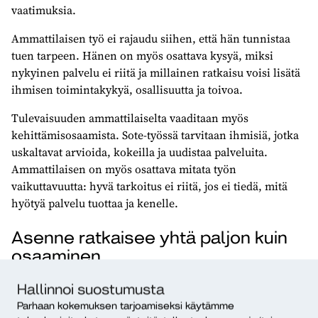
vaatimuksia.
Ammattilaisen työ ei rajaudu siihen, että hän tunnistaa
tuen tarpeen. Hänen on myös osattava kysyä, miksi
nykyinen palvelu ei riitä ja millainen ratkaisu voisi lisätä
ihmisen toimintakykyä, osallisuutta ja toivoa.
Tulevaisuuden ammattilaiselta vaaditaan myös
kehittämisosaamista. Sote-työssä tarvitaan ihmisiä, jotka
uskaltavat arvioida, kokeilla ja uudistaa palveluita.
Ammattilaisen on myös osattava mitata työn
vaikuttavuutta: hyvä tarkoitus ei riitä, jos ei tiedä, mitä
hyötyä palvelu tuottaa ja kenelle.
Asenne ratkaisee yhtä paljon kuin
osaaminen
Sote-alan tulevaisuus tarvitsee ammattilaisia, jotka ovat
Hallinnoi suostumusta
yhtä aikaa kriittisiä ja toiveikkaita. Kriittisyys auttaa
Parhaan kokemuksen tarjoamiseksi käytämme
näkemään, missä järjestelmä pettää. Toiveikkuus pitää