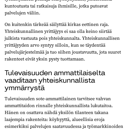
kuntoutusta tai ratkaisuja ihmisille, jotka putoavat
palvelujen väliin.
On kuitenkin tärkeää säilyttää kirkas eettinen raja.
Yhteiskunnallinen yrittäjyys ei saa olla keino siirtää
julkista vastuuta pois yhteiskunnalta. Yhteiskunnallisen
yrittäjyyden arvo syntyy silloin, kun se täydentää
palvelujärjestelmää ja tuo siihen joustavuutta, jota suuret
rakenteet eivät yksin pysty tuottamaan.
Tulevaisuuden ammattilaiselta
vaaditaan yhteiskunnallista
ymmärrystä
Tulevaisuuden sote-ammattilainen tarvitsee vahvan
ammattitaidon rinnalle yhteiskunnallista lukutaitoa.
Hänen on osattava nähdä yksilön tilanteen takana
laajempia rakenteita: köyhyyttä, alueellisia eroja
esimerkiksi palvelujen saatavuudessa ja työmarkkinoiden