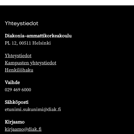
Yhteystiedot
Diakonia–ammattikorkeakoulu
PL 12, 00511 Helsinki
Yhteystiedot
Kampusten yhteystiedot
Henkilöhaku
Vaihde
029 469 6000
Sähköposti
etunimi.sukunimi@diak.fi
Kirjaamo
kirjaamo@diak.fi