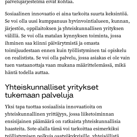
palvelujärjestelmä eivät kohtaa.
Sosiaalinen innovaatio ei aina tarkoita suurta keksintöä.
Se voi olla uusi kumppanuus hyvinvointialueen, kunnan,
järjestön, oppilaitoksen ja yhteiskunnallisen yrityksen
välillä. Se voi olla matalan kynnyksen toiminta, jossa
ihminen saa kiinni päivärytmistä ja omasta
toimijuudestaan ennen kuin työllistyminen tai opiskelu
on realistista. Se voi olla palvelu, jossa asiakas ei ole vain
tuen vastaanottaja vaan mukana määrittelemässä, mikä
häntä todella auttaa.
Yhteiskunnalliset yritykset
tukemaan palveluja
Yksi tapa tuottaa sosiaalisia innovaatioita on
yhteiskunnallinen yrittäjyys, jossa liiketoiminnan
ensisijainen päämäärä on ratkaista yhteiskunnallisia
haasteita. Sote-alalla tämä voi tarkoittaa esimerkiksi
työllistymisen polkuja osatyökykyisille, yhteisöllistä