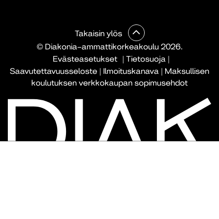
Takaisin ylös
© Diakonia–ammattikorkeakoulu 2026.
Evästeasetukset
|
Tietosuoja
|
Saavutettavuusseloste
|
Ilmoituskanava
|
Maksullisen
koulutuksen verkkokaupan sopimusehdot