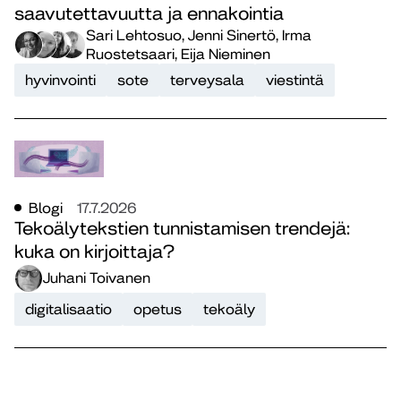
saavutettavuutta ja ennakointia
Sari Lehtosuo, Jenni Sinertö, Irma
Ruostetsaari, Eija Nieminen
hyvinvointi
sote
terveysala
viestintä
Blogi
17.7.2026
Tekoälytekstien tunnistamisen trendejä:
kuka on kirjoittaja?
Juhani Toivanen
digitalisaatio
opetus
tekoäly