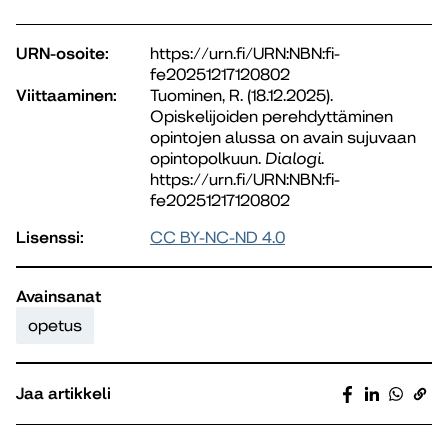
URN-osoite:
https://urn.fi/URN:NBN:fi-
fe20251217120802
Viittaaminen:
Tuominen, R. (18.12.2025).
Opiskelijoiden perehdyttäminen
opintojen alussa on avain sujuvaan
opintopolkuun.
Dialogi
.
https://urn.fi/URN:NBN:fi-
fe20251217120802
Lisenssi:
CC BY-NC-ND 4.0
Avainsanat
opetus
Jaa artikkeli