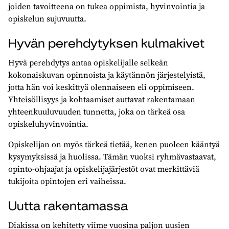
joiden tavoitteena on tukea oppimista, hyvinvointia ja
opiskelun sujuvuutta.
Hyvän perehdytyksen kulmakivet
Hyvä perehdytys antaa opiskelijalle selkeän
kokonaiskuvan opinnoista ja käytännön järjestelyistä,
jotta hän voi keskittyä olennaiseen eli oppimiseen.
Yhteisöllisyys ja kohtaamiset auttavat rakentamaan
yhteenkuuluvuuden tunnetta, joka on tärkeä osa
opiskeluhyvinvointia.
Opiskelijan on myös tärkeä tietää, kenen puoleen kääntyä
kysymyksissä ja huolissa. Tämän vuoksi ryhmävastaavat,
opinto-ohjaajat ja opiskelijajärjestöt ovat merkittäviä
tukijoita opintojen eri vaiheissa.
Uutta rakentamassa
Diakissa on kehitetty viime vuosina paljon uusien