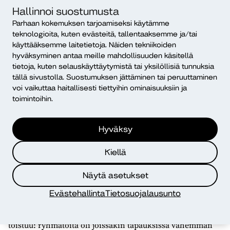
Tukea ja tietoa helposti saatavilla
Hallinnoi suostumusta
Parhaan kokemuksen tarjoamiseksi käytämme
Opiskelijat arvioivat tiedonsaannin tukipalveluista –
teknologioita, kuten evästeitä, tallentaaksemme ja/tai
kuten ohjauksesta, hyvinvoinnin tuesta ja käytännön
käyttääksemme laitetietoja. Näiden tekniikoiden
asioista – erittäin toimivaksi. Myös työvälineet ja
hyväksyminen antaa meille mahdollisuuden käsitellä
oppimisympäristöt koettiin riittäviksi opintojen
tietoja, kuten selauskäyttäytymistä tai yksilöllisiä tunnuksia
aloittamiseen.
tällä sivustolla. Suostumuksen jättäminen tai peruuttaminen
voi vaikuttaa haitallisesti tiettyihin ominaisuuksiin ja
Kaikki vastaajat kokivat saaneensa riittävän
toimintoihin.
perehdytyksen Diakin järjestelmiin ja
oppimisympäristöön. Tämä näkyy myös avoimessa
Hyväksy
palautteessa:
Kiellä
“Olen todella tyytyväinen opintojen aloitukseen.”
“Kaikki on tähän mennessä ihan jees.”
Näytä asetukset
Useampi opiskelija kokee kuitenkin, että uusia asioita oli
Evästehallinta
Tietosuojalausunto
alkuun runsaasti. Tuki ja perehdytys ovat kuitenkin
tasapainottaneet kiireen tunteita. Yksi huomio kuitenkin
toistuu: ryhmätöitä oli joissakin tapauksissa vähemmän