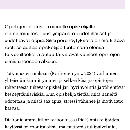
Opintojen aloitus on monelle opiskelijalle
elämänmuutos – uusi ympäristö, uudet ihmiset ja
uudet tavat oppia. Siksi perehdytyksellä on merkittävä
rooli: se auttaa opiskelijaa tuntemaan olonsa
tervetulleeksi ja antaa tarvittavat välineet opintojen
onnistuneeseen alkuun.
Tutkimusten mukaan (Korhonen ym., 2024) varhainen
yhteisöön kiinnittyminen ja selkeä käsitys opintojen
rakenteesta tukevat opiskelijan hyvinvointia ja vähentävät
keskeyttämisriskiä. Kun opiskelija tietää, mitä häneltä
odotetaan ja mistä saa apua, stressi vähenee ja motivaatio
kasvaa.
Diakonia-ammattikorkeakoulussa (Diak) opiskelijoiden
käytössä on monipuolisia maksuttomia tukipalveluita,