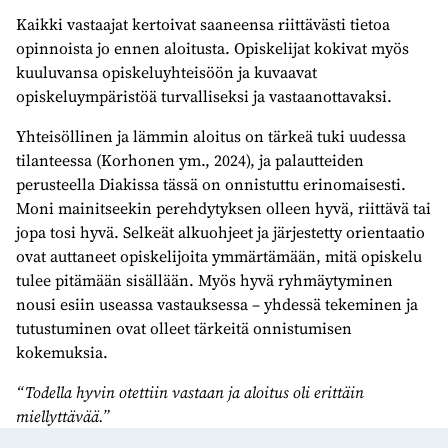
Kaikki vastaajat kertoivat saaneensa riittävästi tietoa
opinnoista jo ennen aloitusta. Opiskelijat kokivat myös
kuuluvansa opiskeluyhteisöön ja kuvaavat
opiskeluympäristöä turvalliseksi ja vastaanottavaksi.
Yhteisöllinen ja lämmin aloitus on tärkeä tuki uudessa
tilanteessa (Korhonen ym., 2024), ja palautteiden
perusteella Diakissa tässä on onnistuttu erinomaisesti.
Moni mainitseekin perehdytyksen olleen hyvä, riittävä tai
jopa tosi hyvä. Selkeät alkuohjeet ja järjestetty orientaatio
ovat auttaneet opiskelijoita ymmärtämään, mitä opiskelu
tulee pitämään sisällään. Myös hyvä ryhmäytyminen
nousi esiin useassa vastauksessa – yhdessä tekeminen ja
tutustuminen ovat olleet tärkeitä onnistumisen
kokemuksia.
“Todella hyvin otettiin vastaan ja aloitus oli erittäin
miellyttävää.”