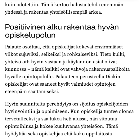
kuin odotettiin. Tämä kertoo halusta tehdä enemmän
yhdessä ja rakentaa yhteisöllisempää arkea.
Positiivinen alku rakentaa hyvän
opiskelupolun
Palaute osoittaa, että opiskelijat kokevat ensimmäiset
viikot sujuviksi, selkeiksi ja rohkaiseviksi. Tieto kulki,
yhteisö otti hyvin vastaan ja käytännön asiat olivat
kunnossa – nämä kaikki ovat vahvoja rakennuspalikoita
hyvälle opintopolulle. Palautteen perusteella Diakin
opiskelijat ovat saaneet hyvät valmiudet opintojen
eteenpäin saattamiseksi.
Hyvin suunniteltu perehdytys on sijoitus opiskelijoiden
hyvinvointiin ja oppimiseen. Kun opiskelija tuntee olonsa
tervetulleeksi ja saa tukea heti alussa, hän sitoutuu
opintoihinsa ja kokee kuuluvansa yhteisöön. Tämä
hyödyttää sekä opiskelijaa että koko oppilaitosta.