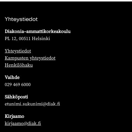
Yhteystiedot
Diakonia–ammattikorkeakoulu
PL 12, 00511 Helsinki
Yhteystiedot
Kampusten yhteystiedot
Henkilöhaku
Vaihde
029 469 6000
Sähköposti
etunimi.sukunimi@diak.fi
Kirjaamo
kirjaamo@diak.fi