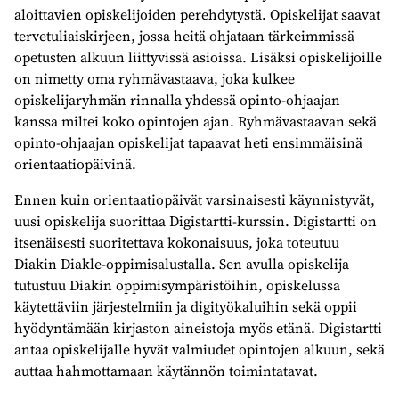
aloittavien opiskelijoiden perehdytystä. Opiskelijat saavat
tervetuliaiskirjeen, jossa heitä ohjataan tärkeimmissä
opetusten alkuun liittyvissä asioissa. Lisäksi opiskelijoille
on nimetty oma ryhmävastaava, joka kulkee
opiskelijaryhmän rinnalla yhdessä opinto-ohjaajan
kanssa miltei koko opintojen ajan. Ryhmävastaavan sekä
opinto-ohjaajan opiskelijat tapaavat heti ensimmäisinä
orientaatiopäivinä.
Ennen kuin orientaatiopäivät varsinaisesti käynnistyvät,
uusi opiskelija suorittaa Digistartti-kurssin. Digistartti on
itsenäisesti suoritettava kokonaisuus, joka toteutuu
Diakin Diakle-oppimisalustalla. Sen avulla opiskelija
tutustuu Diakin oppimisympäristöihin, opiskelussa
käytettäviin järjestelmiin ja digityökaluihin sekä oppii
hyödyntämään kirjaston aineistoja myös etänä. Digistartti
antaa opiskelijalle hyvät valmiudet opintojen alkuun, sekä
auttaa hahmottamaan käytännön toimintatavat.