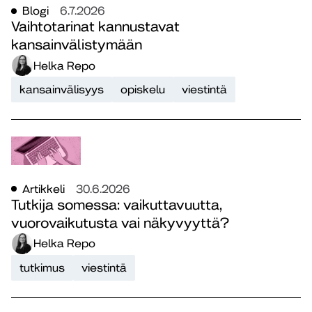
Blogi
6.7.2026
Vaihtotarinat kannustavat
kansainvälistymään
Helka Repo
kansainvälisyys
opiskelu
viestintä
Artikkeli
30.6.2026
Tutkija somessa: vaikuttavuutta,
vuorovaikutusta vai näkyvyyttä?
Helka Repo
tutkimus
viestintä