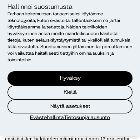
mukaan ulkomainonta huomattiin hyvin, sillä yli
Hallinnoi suostumusta
viidennes kampuspaikkakunnilla asuvista vastaajista
Parhaan kokemuksen tarjoamiseksi käytämme
muisti nähneensä mainokset katukuvassa, pysäkeillä tai
teknologioita, kuten evästeitä, tallentaaksemme ja/tai
kauppakeskuksissa.
käyttääksemme laitetietoja. Näiden tekniikoiden
hyväksyminen antaa meille mahdollisuuden käsitellä
Tutkimuksen mukaan jopa 61 prosenttia vastaajista
tietoja, kuten selauskäyttäytymistä tai yksilöllisiä tunnuksia
ajatteli, että mainonnassa esiintyvät henkilöt ovat
tällä sivustolla. Suostumuksen jättäminen tai peruuttaminen
samastuttavia. Palautteen mukaan ihmisläheisyys,
voi vaikuttaa haitallisesti tiettyihin ominaisuuksiin ja
toimintoihin.
merkityksellisyys ja Diakin arvot tulivat hyvin esiin
mainonnan pääviestistä.
Hyväksy
Kampanja otettiin lämpimästi vastaan myös organisaation
sisällä. Työntekijät seisoivat viestin takana ja kokivat
Kiellä
palautteen mukaan ylpeyttä siitä, miten Diak näyttäytyi
katukuvassa.
Näytä asetukset
Ulkomainoskampanja näkyi osaltaan myös yhteishaun
Evästehallinta
Tietosuojalausunto
tuloksissa. Hakijamäärä kasvoi syksyn 2025 yhteishaussa
noin 10 prosenttia ja kevään 2026 yhteishaussa
ensisijaisten hakijoiden määrä nousi noin 13 prosenttia.