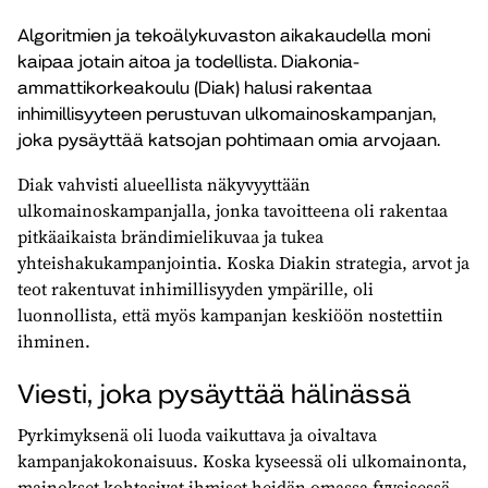
Algoritmien ja tekoälykuvaston aikakaudella moni
kaipaa jotain aitoa ja todellista. Diakonia-
ammattikorkeakoulu (Diak) halusi rakentaa
inhimillisyyteen perustuvan ulkomainoskampanjan,
joka pysäyttää katsojan pohtimaan omia arvojaan.
Diak vahvisti alueellista näkyvyyttään
ulkomainoskampanjalla, jonka tavoitteena oli rakentaa
pitkäaikaista brändimielikuvaa ja tukea
yhteishakukampanjointia. Koska Diakin strategia, arvot ja
teot rakentuvat inhimillisyyden ympärille, oli
luonnollista, että myös kampanjan keskiöön nostettiin
ihminen.
Viesti, joka pysäyttää hälinässä
Pyrkimyksenä oli luoda vaikuttava ja oivaltava
kampanjakokonaisuus. Koska kyseessä oli ulkomainonta,
mainokset kohtasivat ihmiset heidän omassa fyysisessä