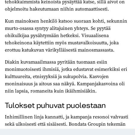
tehokkaimmista keinoista pysäyttää katse, sillä aivot on
ohjelmoitu hakeutumaan niihin automaattisesti.
Kun mainoksen henkilö katsoo suoraan kohti, sekunnin
murto-osassa syntyy alitajuinen yhteys. Se pyytää
ohikulkijaa pysähtymään hetkeksi. Visuaalisena
tehokeinona käytettiin myös mustavalkoisuutta, joka
erottuu katukuvan värikylläisestä mainosmassasta.
Diakin kuvamaailmassa pyritään tuomaan esiin
monimuotoisesti ihmisiä, jotka edustavat esimerkiksi eri
kulttuureita, etnisyyksiä ja sukupolvia. Kasvojen
moninaisuus ja aitous saa näkyä. Kampanjakasvoina oli
niin lapsia, romaneita kuin ikäihmisiäkin.
Tulokset puhuvat puolestaan
Inhimillinen linja kannatti, ja kampanja resonoi vahvasti
sekä ulkoisesti että sisäisesti. Bondata Groupin tekemän
kampanjatutkimuksen (Törrönen & Vesterinen, 2026)