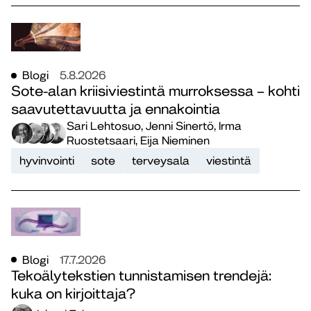
Blogi
5.8.2026
Sote-alan kriisiviestintä murroksessa – kohti
saavutettavuutta ja ennakointia
Sari Lehtosuo, Jenni Sinertö, Irma
Ruostetsaari, Eija Nieminen
hyvinvointi
sote
terveysala
viestintä
Blogi
17.7.2026
Tekoälytekstien tunnistamisen trendejä:
kuka on kirjoittaja?