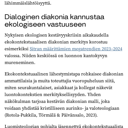
lähimmäislähtöisyyttä.
Dialoginen diakonia kannustaa
ekologiseen vastuuseen
Nykyisen ekologisen kestävyyskriisin aikakaudella
ekokontekstuaalisen diakonian merkitys korostuu
esimerkiksi
Sitran määrittämien megatrendien 2023–2024
valossa. Niiden keskiössä on luonnon kantokyvyn
mureneminen.
Ekokontekstuaalinen lähestymistapa rohkaisee diakonian
ammattilaisia ja muita toteuttajia vuoropuheluun siitä,
miten seurakuntalaiset, asiakkaat ja kollegat näkevät
luontokontekstien merkityksellisyyden. Yhden
näkökulman tarjoaa kestävän diakonian malli, joka
voidaan yhdistää kristilliseen aurinko- ja valoteologiaan
(Rotola-Pukkila, Törmälä & Päivänsalo, 2023).
Luomisteologian pohjalta jäsennettyä ekokontekstuaalista