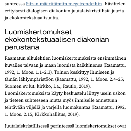
suhteessa
Sitran määrittämiin megatrendeihin
. Käsittelen
erityisesti dialogisen diakonian juutalaiskristillisiä juuria
ja ekokontekstuaalisuutta.
Luomiskertomukset
ekokontekstuaalisen diakonian
perustana
Raamatun alkulehtien luomiskertomuksista ensimmäinen
kuvailee taivaan ja maan luomista kaikkinensa (Raamattu,
1992, 1. Moos. 1:1–2:3). Toinen keskittyy ihmiseen ja
tämän lähiympäristöön (Raamattu, 1992, 1. Moos. 2:4–25;
Suomen ev.lut. kirkko, i.a.; Rautio, 2019).
Luomiskertomuksista käyty keskustelu liittyy usein uskon
ja tieteen suhteeseen mutta myös ihmiselle annettuun
tehtävään viljellä ja varjella luomakuntaa (Raamattu, 1992,
1. Moos. 2:15; Kirkkohallitus, 2019).
Juutalaiskristillisessä perinteessä luomiskertomukset ovat