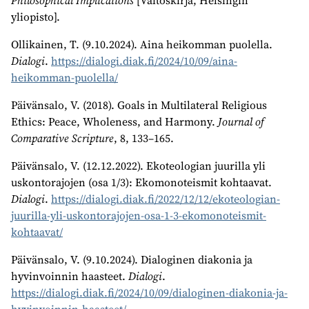
yliopisto].
Ollikainen, T. (9.10.2024). Aina heikomman puolella.
Dialogi
.
https://dialogi.diak.fi/2024/10/09/aina-
heikomman-puolella/
Päivänsalo, V. (2018). Goals in Multilateral Religious
Ethics: Peace, Wholeness, and Harmony.
Journal of
Comparative Scripture
, 8, 133–165.
Päivänsalo, V. (12.12.2022). Ekoteologian juurilla yli
uskontorajojen (osa 1/3): Ekomonoteismit kohtaavat.
Dialogi
.
https://dialogi.diak.fi/2022/12/12/ekoteologian-
juurilla-yli-uskontorajojen-osa-1-3-ekomonoteismit-
kohtaavat/
Päivänsalo, V. (9.10.2024). Dialoginen diakonia ja
hyvinvoinnin haasteet.
Dialogi
.
https://dialogi.diak.fi/2024/10/09/dialoginen-diakonia-ja-
hyvinvoinnin-haasteet/