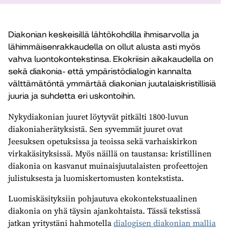
Diakonian keskeisillä lähtökohdilla ihmisarvolla ja
lähimmäisenrakkaudella on ollut alusta asti myös
vahva luontokontekstinsa. Ekokriisin aikakaudella on
sekä diakonia- että ympäristödialogin kannalta
välttämätöntä ymmärtää diakonian juutalaiskristillisiä
juuria ja suhdetta eri uskontoihin.
Nykydiakonian juuret löytyvät pitkälti 1800-luvun
diakoniaherätyksistä. Sen syvemmät juuret ovat
Jeesuksen opetuksissa ja teoissa sekä varhaiskirkon
virkakäsityksissä. Myös näillä on taustansa: kristillinen
diakonia on kasvanut muinaisjuutalaisten profeettojen
julistuksesta ja luomiskertomusten kontekstista.
Luomiskäsityksiin pohjautuva ekokontekstuaalinen
diakonia on yhä täysin ajankohtaista. Tässä tekstissä
jatkan yritystäni hahmotella
dialogisen diakonian mallia