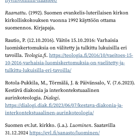
Raamattu
. (1992). Suomen evankelis-luterilaisen kirkon
kirkolliskokouksen vuonna 1992 käyttöön ottama
suomennos. Kirjapaja.
Rautio, P. (12.10.2016). Väitös 15.10.2016: Varhaisia
luomiskertomuksia on välitetty ja tulkittu lukuisilla eri
tavoilla.
Teologia.fi
.
https://teologia.fi/2016/10/vaeitoes-15-
10-2016-varhaisia-luomiskertomuksia-on-vaelitetty-ja-
tulkittu-lukuisilla-eri-tavoilla/
Rotola-Pukkila, M., Törmälä, J. & Päivänsalo, V. (7.6.2023).
Kestävä diakonia ja interkontekstuaalinen
aurinkoteologia.
Dialogi
.
https://dialogi.diak.fi/2023/06/07/kestava-diakonia-ja-
interkontekstuaalinen-aurinkoteologia/
Suomen ev.lut. kirkko. (i.a.).
Luominen
. Saatavilla
31.12.2024
https://evl.fi/sanasto/luominen/