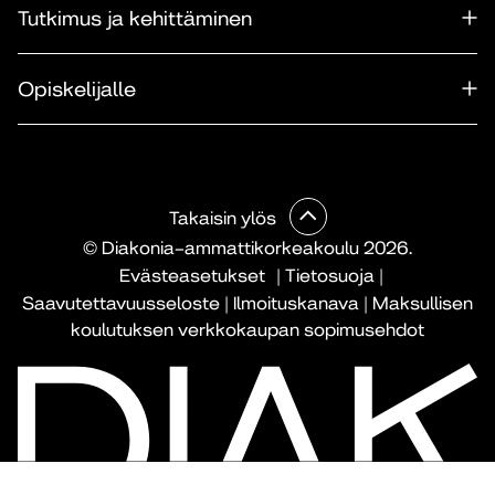
Tutkimus ja kehittäminen
Opiskelijalle
Takaisin ylös
© Diakonia–ammattikorkeakoulu 2026.
Evästeasetukset
|
Tietosuoja
|
Saavutettavuusseloste
|
Ilmoituskanava
|
Maksullisen
koulutuksen verkkokaupan sopimusehdot