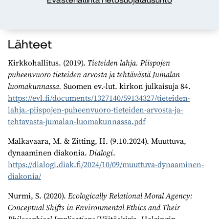
Evästehallinta
Tietosuojalausunto
onnistumme myöskään rakentamaan tulevaisuuden
kannalta kestäviä ratkaisuja.
Lähteet
Kirkkohallitus. (2019).
Tieteiden lahja.
Piispojen
puheenvuoro tieteiden arvosta ja tehtävästä Jumalan
luomakunnassa.
Suomen ev.-lut. kirkon julkaisuja 84.
https://evl.fi/documents/1327140/59134327/tieteiden-
lahja.-piispojen-puheenvuoro-tieteiden-arvosta-ja-
tehtavasta-jumalan-luomakunnassa.pdf
Malkavaara, M. & Zitting, H. (9.10.2024). Muuttuva,
dynaaminen diakonia.
Dialogi
.
https://dialogi.diak.fi/2024/10/09/muuttuva-dynaaminen-
diakonia/
Nurmi, S. (2020).
Ecologically Relational Moral Agency:
Conceptual Shifts in Environmental Ethics and Their
Philosophical Implications
[Väitöskirja, Helsingin