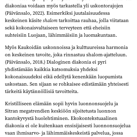
diakoniaa voidaan myös tarkastella yli uskontorajojen
(Päivänsalo, 2022). Esimerkiksi juutalaisuudessa
keskeinen käsite
shalom
tarkoittaa rauhaa, jolla viitataan
sekä kokonaisvaltaiseen terveyteen että eheisiin
suhteisiin Luojaan, lähimmäisiin ja luomakuntaan.
Myös Kaukoidän uskonnoissa ja kulttuureissa harmonia
on keskeinen tavoite, joka rinnastuu shalom-ajatteluun.
(Päivänsalo, 2018.) Dialoginen diakonia ei pyri
yhdistämään kaikkia katsomuksia yhdeksi
kokonaisuudeksi eikä edellytä kenenkään luopumista
uskostaan. Sen sijaan se rohkaisee edistämään yhteisesti
tärkeitä käytännöllisiä tavoitteita.
Kristilliseen elämään sopii hyvin luonnonsuojelu ja
Sitran megatrendien keskiöön sijoitetusta luonnon
kantokyvystä huolehtiminen. Ekokontekstuaalinen
diakonia ei ole kuitenkaan ensisijaisesti luonnonsuojelua
vaan ihmisarvo- ja lähimmäiskeskeistä palvelua, jossa