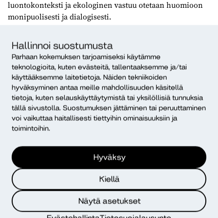
luontokonteksti ja ekologinen vastuu otetaan huomioon
monipuolisesti ja dialogisesti.
Dialogisuus kristillisen perinteen
Hallinnoi suostumusta
sisällä
Parhaan kokemuksen tarjoamiseksi käytämme
teknologioita, kuten evästeitä, tallentaaksemme ja/tai
Kristinuskon piirissä diakonian dialogisuutta tarvitaan
käyttääksemme laitetietoja. Näiden tekniikoiden
erityisesti ekoekumenian kehittämiseen.
hyväksyminen antaa meille mahdollisuuden käsitellä
Ekoekumeniassa keskiössä on kristillinen ekoteologia.
tietoja, kuten selauskäyttäytymistä tai yksilöllisiä tunnuksia
tällä sivustolla. Suostumuksen jättäminen tai peruuttaminen
Toisaalta kristillisten yhteisöjen on tärkeää keskustella
voi vaikuttaa haitallisesti tiettyihin ominaisuuksiin ja
ekologisesta kestävyydestä myös uskonnollisesti
toimintoihin.
tunnustuksettomalla kielellä. Tällöin viitekehyksenä
voivat olla esimerkiksi
YK:n kestävän kehityksen
Hyväksy
tavoitteet
ja
Sitran megatrendit
.
Kiellä
Laajemman ja syvällisemmän diakonia- ja
ympäristödialogin kannalta on välttämätöntä ymmärtää
Näytä asetukset
myös nykykäsitysten juutalaiskristillisiä juuria ja suhdetta
eri uskontoihin. Ellemme tunne juuriamme, tuskin