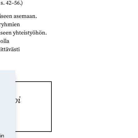
s. 42–56.)
oiseen asemaan.
sryhmien
iseen yhteistyöhön.
 olla
ittävästi
in voi
in