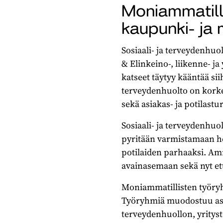
Moniammatill
kaupunki- ja
Sosiaali- ja terveydenhuol
& Elinkeino-, liikenne- ja
katseet täytyy kääntää sii
terveydenhuolto on korke
sekä asiakas- ja potilast
Sosiaali- ja terveydenhu
pyritään varmistamaan hen
potilaiden parhaaksi. Amm
avainasemaan sekä nyt että
Moniammatillisten työryh
Työryhmiä muodostuu asiak
terveydenhuollon, yrityst