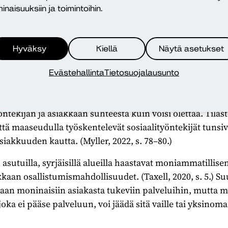
inaisuuksiin ja toimintoihin.
la työskentelyä on tutkittu muun muassa osana sosiaal
sta. Sosiaalityöntekijöiden osaamisessa ei ole eroa kau
udulla työskentelevät sosiaalityöntekijät ovat kuitenk
Hyväksy
Kiellä
Näytä asetukset
pungeissa työskentelevät sosiaalityöntekijät. Maaseudul
en; kaupungissa työ on eriytyneempää. Kaupungeissa on 
Evästehallinta
Tietosuojalausunto
utta maaseudulla otetaan paremmin huomioon perheet ja 
iakkaan välinen suhde ei eroa kuitenkaan niin paljoa ka
ntekijän ja asiakkaan suhteesta kuin voisi olettaa. Tilast
ttä maaseudulla työskentelevät sosiaalityöntekijät tunsi
siakkuuden kautta. (Myller, 2022, s. 78–80.)
asutuilla, syrjäisillä alueilla haastavat moniammatillise
akkaan osallistumismahdollisuudet. (Taxell, 2020, s. 5.) 
aan moninaisiin asiakasta tukeviin palveluihin, mutta m
joka ei pääse palveluun, voi jäädä sitä vaille tai yksinoma