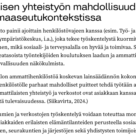
isen yhteistyön mahdollisuu
 maaseutukontekstissa
to painii ajoittain henkilöstövajeen kanssa (esim. Työ- j
 ympäristökeskus, i.a.), joka tekee työskentelystä kuormi
hen, mikä sosiaali- ja terveysalalla on hyvää ja toimivaa. 
atasoista työntekijöiden koulutuksen laadun ja ammat
urvallisuuden näkökulmista.
ollon ammattihenkilöstöä koskevan lainsäädännön koko
kilöstölle parhaat mahdolliset puitteet tehdä työtään a
attilaisten yhteistyö ja verkostot ovat asiakkaan kanssa
 tulevaisuudessa. (Siikavirta, 2024.)
mien ja verkostojen työskentelyä voidaan toteuttaa moni
kaiden erilaisten elämäntilanteiden perusteella sosiaal
en, seurakuntien ja järjestöjen sekä yhdistysten toimijo