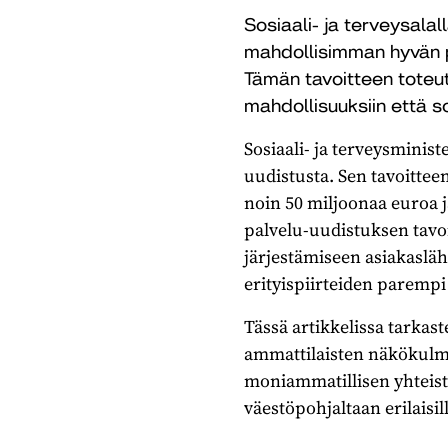
Sosiaali- ja terveysala
mahdollisimman hyvän p
Tämän tavoitteen toteu
mahdollisuuksiin että s
Sosiaali- ja terveysminis
uudistusta. Sen tavoittee
noin 50 miljoonaa euroa j
palvelu-uudistuksen tavoi
järjestämiseen asiakasläh
erityispiirteiden parempi 
Tässä artikkelissa tarkas
ammattilaisten näkökulma
moniammatillisen yhteisty
väestöpohjaltaan erilaisill