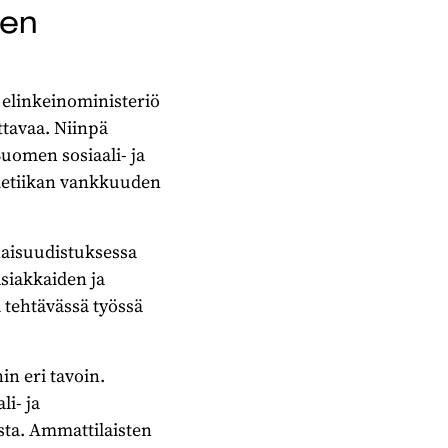
den
a elinkeinoministeriö
ttavaa. Niinpä
Suomen sosiaali- ja
tietiikan vankkuuden
naisuudistuksessa
siakkaiden ja
 tehtävässä työssä
n eri tavoin.
i- ja
ista. Ammattilaisten