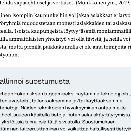
 tehdä vapaaehtoiset ja vertaiset. (Mönkkönen ym., 2019, 
inen isompiin kaupunkeihin voi jakaa asiakkaat eriarv
työryhmiä muodostetaan monesti asiakkaiden tai asiaka
eella. Isoista kaupungeista löytyy jäseniä moniammatill
a ammattilaisten yhteistyö voi olla tiivistä, ja heillä voi
, mutta pienillä paikkakunnilla ei ole aina toimijoita ri
styöhön.
allinnoi suostumusta
en keskittyminen isompiin kaupunkeih
rhaan kokemuksen tarjoamiseksi käytämme teknologioita,
ten evästeitä, tallentaaksemme ja/tai käyttääksemme
at eriarvoiseen asemaan.
itetietoja. Näiden tekniikoiden hyväksyminen antaa meille
hdollisuuden käsitellä tietoja, kuten selauskäyttäytymistä
i yksilöllisiä tunnuksia tällä sivustolla. Suostumuksen
ttäminen tai peruuttaminen voi vaikuttaa haitallisesti tiettyih