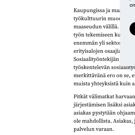
om
Kaupungissa ja maaseudul
työkulttuurin muodostumi
maaseudun välillä. Maase
työn tekemiseen kuin kau
enemmän yli sektorirajoj
erityisalojen osaajia, m
Sosiaalityöntekijän ja as
työskentelevän sosiaalityö
merkittävänä ero on se, e
muista yhteyksistä kuin a
Pitkät välimatkat harvaan 
järjestämisen lisäksi asi
asiakas pystytään ohjaam
ole mahdollista. Asiakas, 
palvelun varaan.