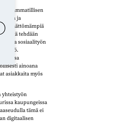
ityön ammatillisen
pungin ja
in tyytymättömämpiä
la työtä tehdään
useita sosiaalityön
yhteisö.
upungissa
ollisesti ainoana
vat asiakkaita myös
n yhteistyön
Suurissa kaupungeissa
aaseudulla tämä ei
an digitaalisen