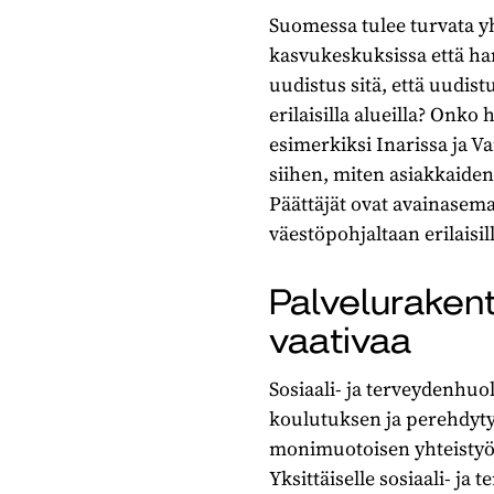
Suomessa tulee turvata yhd
kasvukeskuksissa että har
uudistus sitä, että uudis
erilaisilla alueilla? On
esimerkiksi Inarissa ja V
siihen, miten asiakkaide
Päättäjät ovat avainasemas
väestöpohjaltaan erilaisil
Palveluraken
vaativaa
Sosiaali- ja terveydenhuo
koulutuksen ja perehdytyk
monimuotoisen yhteistyöv
Yksittäiselle sosiaali- ja