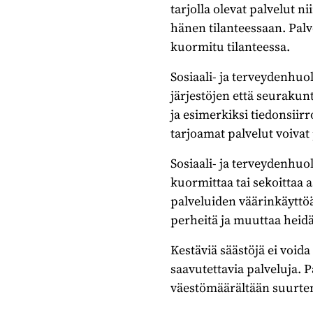
tarjolla olevat palvelut 
hänen tilanteessaan. Palv
kuormitu tilanteessa.
Sosiaali- ja terveydenhuo
järjestöjen että seurakun
ja esimerkiksi tiedonsiir
tarjoamat palvelut voiva
Sosiaali- ja terveydenhuo
kuormittaa tai sekoittaa 
palveluiden väärinkäyttöä
perheitä ja muuttaa hei
Kestäviä säästöjä ei voida
saavutettavia palveluja. P
väestömäärältään suurten