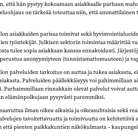
niin, että hän pystyy kokoamaan asiakkaalle parhaan mah
eluohjaus on tärkeää toteuttaa niin, että ammattilainen t
llon asiakkaiden parissa toimivat sekä hyvinvointialueide
tien työntekijät. Julkisen sektorin toimintaa määrittää v
rosta tulee sopia asiakkaan kanssa ennakoidusti. Järjestö
t perustua anonyymiyteen (tunnistamattomuuteen) ja va
llon palveluiden tarkoitus on auttaa ja tukea asiakasta,
asiakasta. Palveluiden päällekkäisyys voi pahimmillaan 
. Parhaimmillaan rinnakkain olevat palvelut voivat autta
dän elämänpolkujaan pysyvästi paremmiksi.
 saavuttaa ilman oikea-aikaisia ja oikeasuhtaisia sekä real
alvelujen tavoitettavuutta ja toimivuutta on kehitettävä 
 että pienten paikkakuntien näkökulmasta – kaupungei