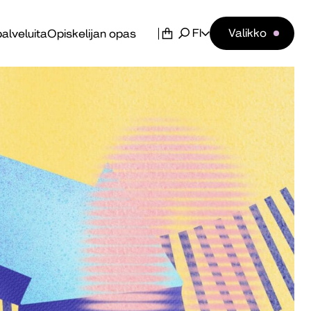
FI
Valikko
alveluita
Opiskelijan opas