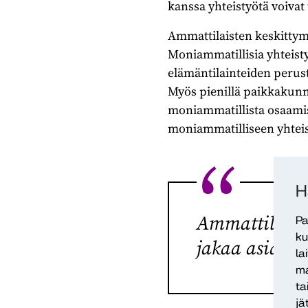
kanssa yhteistyötä voivat
Ammattilaisten keskittym
Moniammatillisia yhteis
elämäntilainteiden perust
Myös pienillä paikkakunnill
moniammatillista osaamista
moniammatilliseen yhtei
H
Ammattilaist
Pa
ku
jakaa asiakka
la
ma
ta
jä