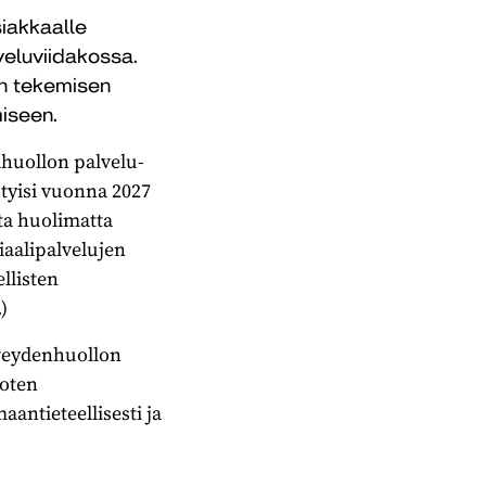
siakkaalle
veluviidakossa.
ön tekemisen
miseen.
ihuollon palvelu-
styisi vuonna 2027
ta huolimatta
iaalipalvelujen
llisten
)
rveydenhuollon
toten
antieteellisesti ja