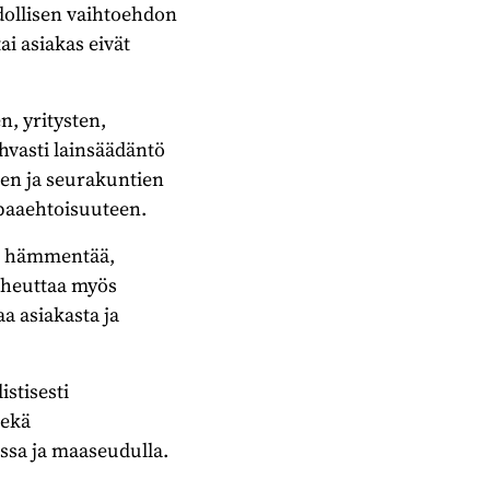
dollisen vaihtoehdon
ai asiakas eivät
n, yritysten,
ahvasti lainsäädäntö
jen ja seurakuntien
paaehtoisuuteen.
 ei hämmentää,
aiheuttaa myös
a asiakasta ja
istisesti
sekä
ssa ja maaseudulla.