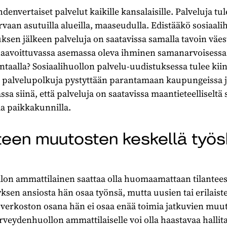
envertaiset palvelut kaikille kansalaisille. Palveluja tul
vaan asutuilla alueilla, maaseudulla. Edistääkö sosiaali
tuksen jälkeen palveluja on saatavissa samalla tavoin väe
ko haavoittuvassa asemassa oleva ihminen samanarvoisess
antaalla? Sosiaalihuollon palvelu-uudistuksessa tulee ki
n palvelupolkuja pystyttään parantamaan kaupungeissa 
sa siinä, että palveluja on saatavissa maantieteelliseltä s
la paikkakunnilla.
teen muutosten keskellä työs
llon ammattilainen saattaa olla huomaamattaan tilantees
sen ansiosta hän osaa työnsä, mutta uusien tai erilaist
erkoston osana hän ei osaa enää toimia jatkuvien muut
 terveydenhuollon ammattilaiselle voi olla haastavaa hallit