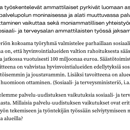
lla työskentelevät ammattilaiset pyrkivät luomaan a
alvelupolun moninaisessa ja alati muuttuvassa pal
ttaminen vaikuttaa sekä moniammatillisen yhteisty
osiaali- ja terveysalan ammattilaisten työssä jaksa
teriön kokoama työryhmä valmistelee parhaillaan sosiaal
na on, että hyvinvointialueiden valtion rahoituksesta sää
a jatkossa vuotuisesti 100 miljoonaa euroa. Säästötoimis
tteena on vahvistaa hyvinvointialueiden edellytyksiä sos
töisemmin ja joustavammin. Lisäksi tavoitteena on aluee
huomioon ottaminen. (Sosiaali- ja terveysministeriö, i.a.
telemme palvelu-uudistuksen vaikutuksia sosiaali- ja te
sta. Millaisia palvelu-uudistuksen vaikutukset ovat eri
ön tekemiseen ja työntekijän työssään selviytymiseen ma
a alueilla?