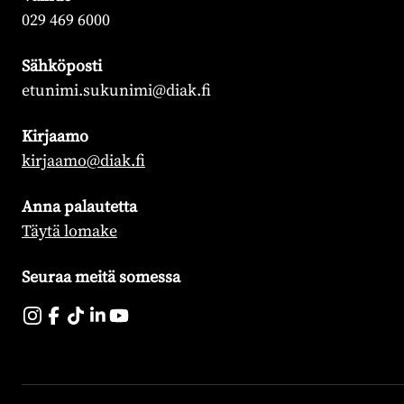
029 469 6000
Sähköposti
etunimi.sukunimi@diak.fi
Kirjaamo
kirjaamo@diak.fi
Anna palautetta
Täytä lomake
Seuraa meitä somessa