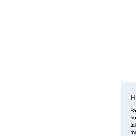
H
Pa
ku
la
ma