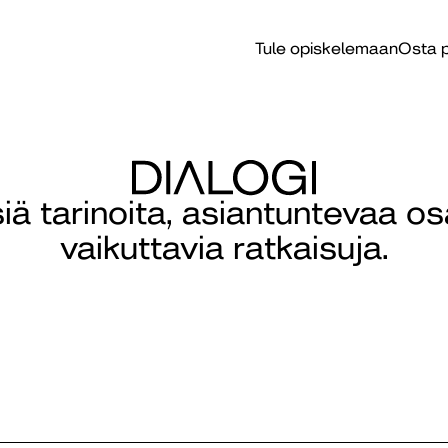
Tule opiskelemaan
Osta p
isiä tarinoita, asiantuntevaa o
vaikuttavia ratkaisuja.