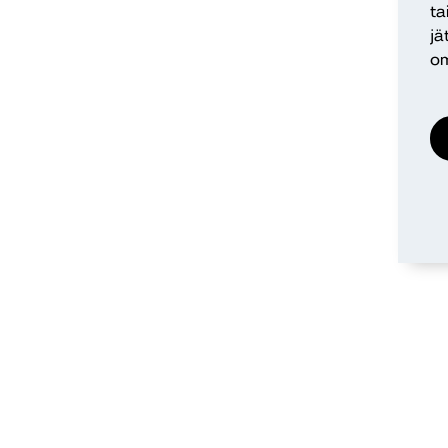
ta
jä
om