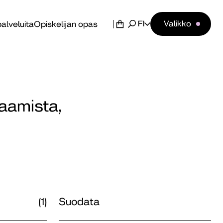
FI
Valikko
alveluita
Opiskelijan opas
saamista,
(1)
Suodata