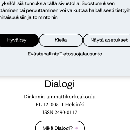
i yksilöllisiä tunnuksia tällä sivustolla. Suostumuksen
ttäminen tai peruuttaminen voi vaikuttaa haitallisesti tiettyih
inaisuuksiin ja toimintoihin.
Hyväksy
Kiellä
Näytä asetukset
Evästehallinta
Tietosuojalausunto
Dialogi
Diakonia-ammattikorkeakoulu
PL 12, 00511 Helsinki
ISSN 2490-0117
Mikä Dialogi?