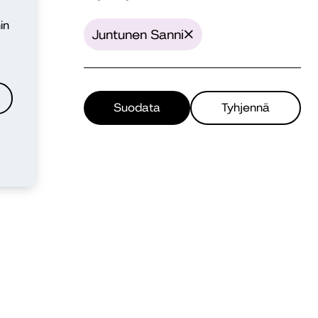
in
Juntunen Sanni
Suodata
Tyhjennä