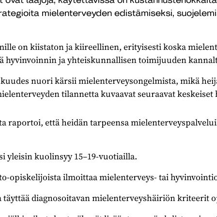
rategioita mielenterveyden edistämiseksi, suojelemi
mille on kiistaton ja kiireellinen, erityisesti koska miel
tä hyvinvoinnin ja yhteiskunnallisen toimijuuden kannal
uudes nuori kärsii mielenterveysongelmista, mikä heijas
ielenterveyden tilannetta kuvaavat seuraavat keskeiset 
ta raportoi, että heidän tarpeensa mielenterveyspalveluil
i yleisin kuolinsyy 15–19-vuotiailla.
to-opiskelijoista ilmoittaa mielenterveys- tai hyvinvoint
ja täyttää diagnosoitavan mielenterveyshäiriön kriteerit 