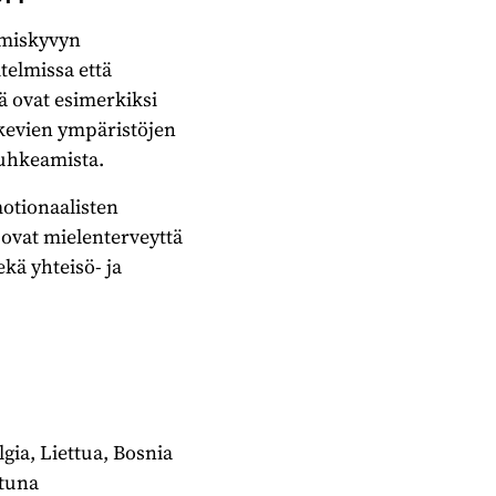
ymiskyvyn
telmissa että
ä ovat esimerkiksi
ukevien ympäristöjen
uhkeamista.
motionaalisten
ä ovat mielenterveyttä
ekä yhteisö- ja
n
ia, Liettua, Bosnia
ttuna