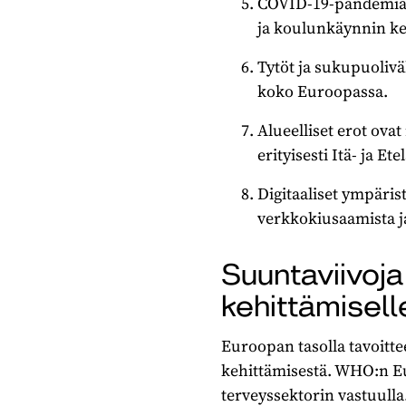
COVID-19-pandemian 
ja koulunkäynnin k
Tytöt ja sukupuoliv
koko Euroopassa.
Alueelliset erot ova
erityisesti Itä- ja E
Digitaaliset ympäris
verkkokiusaamista 
Suuntaviivoj
kehittämisell
Euroopan tasolla tavoitt
kehittämisestä. WHO:n Eu
terveyssektorin vastuulla