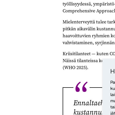
työllisyydessä, ympäristö
Comprehensive Approach 
Mielenterveyttä tulee tar
pitkän aikavälin kustannuk
haavoittuvien ryhmien ko
vahvistaminen, syrjinnän
Kriisitilanteet — kuten C
Näissä tilanteissa koros
(WHO 2025).
H
Pa
ku
la
Ennaltaehkäis
ma
ta
kustannuksia j
jä