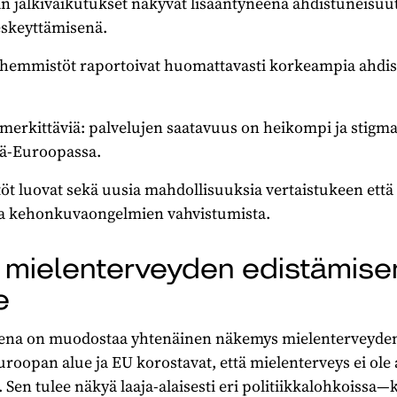
jälkivaikutukset näkyvät lisääntyneenä ahdistuneisuut
eskeyttämisenä.
ähemmistöt raportoivat huomattavasti korkeampia ahdis
t merkittäviä: palvelujen saatavuus on heikompi ja sti
telä-Euroopassa.
töt luovat sekä uusia mahdollisuuksia vertaistukeen että 
ja kehonkuvaongelmien vahvistumista.
a mielenterveyden edistämise
e
eena on muodostaa yhtenäinen näkemys mielenterveyden 
roopan alue ja EU korostavat, että mielenterveys ei ole
. Sen tulee näkyä laaja-alaisesti eri politiikkalohkoissa