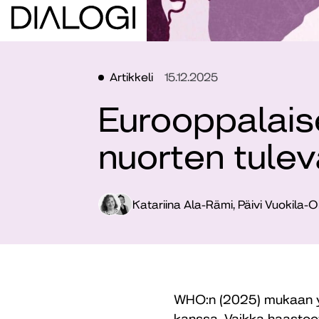
Artikkeli
15.12.2025
Eurooppalaise
nuorten tule
Katariina Ala-Rämi, Päivi Vuokila-
WHO:n (2025) mukaan yl
kanssa. Vaikka haasteet