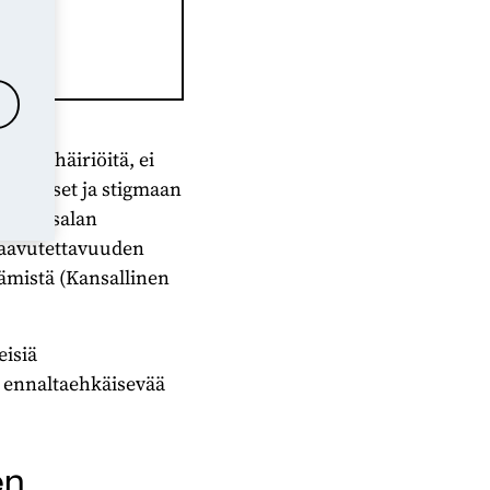
lla.
yden häiriöitä, ei
tannukset ja stigmaan
terveysalan
saavutettavuuden
ämistä (Kansallinen
eisiä
ta ennaltaehkäisevää
en