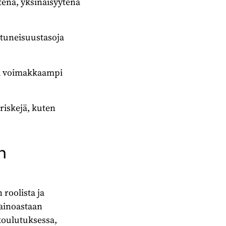
ena, yksinäisyytenä
tuneisuustasoja
gma voimakkaampi
riskejä, kuten
n
roolista ja
 ainoastaan
—koulutuksessa,