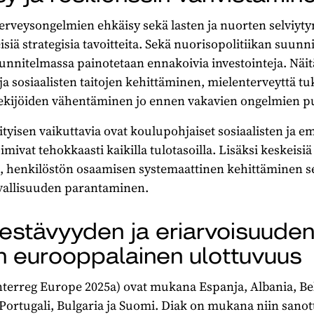
erveysongelmien ehkäisy sekä lasten ja nuorten selviyt
iä strategisia tavoitteita. Sekä nuorisopolitiikan suunni
nnitelmassa painotetaan ennakoivia investointeja. Näit
a sosiaalisten taitojen kehittäminen, mielenterveyttä t
tekijöiden vähentäminen jo ennen vakavien ongelmien p
yisen vaikuttavia ovat koulupohjaiset sosiaalisten ja e
oimivat tehokkaasti kaikilla tulotasoilla. Lisäksi keskeisi
lait, henkilöstön osaamisen systemaattinen kehittäminen s
rvallisuuden parantaminen.
kestävyyden ja eriarvoisuude
 eurooppalainen ulottuvuus
erreg Europe 2025a) ovat mukana Espanja, Albania, Belg
 Portugali, Bulgaria ja Suomi. Diak on mukana niin sano