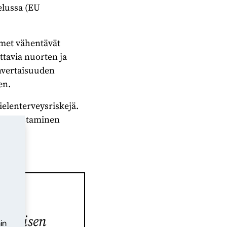
elussa (EU
imet vähentävät
uttavia nuorten ja
envertaisuuden
en.
ielenterveysriskejä.
n vahvistaminen
lin
rityisen
in