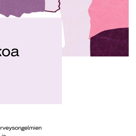
koa
terveysongelmien
 ja