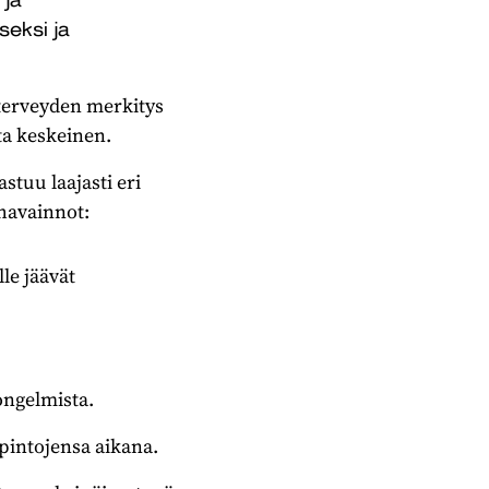
seksi ja
enterveyden merkitys
ta keskeinen.
tuu laajasti eri
havainnot:
le jäävät
iongelmista.
opintojensa aikana.