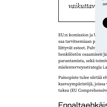
vaikuttavia n
om
EU:n komission ja WHO:n 
saa tarvitsemiaan palvelu
liittyvät esteet. Palvelu
henkilöstön osaamisen ja
parantamista, sekä toimi
mielenterveysstrategia i.a 
Painopiste tulee siirtää 
kasvuympäristöjä, joissa 
tukea (EU Comprehensive
Ennaltaehkäis