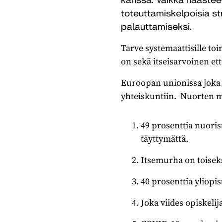
toteuttamiskelpoisia st
palauttamiseksi.
Tarve systemaattisille toi
on sekä itseisarvoinen et
Euroopan unionissa joka k
yhteiskuntiin. Nuorten m
49 prosenttia nuoris
täyttymättä.
Itsemurha on toiseks
40 prosenttia yliopis
Joka viides opiskeli