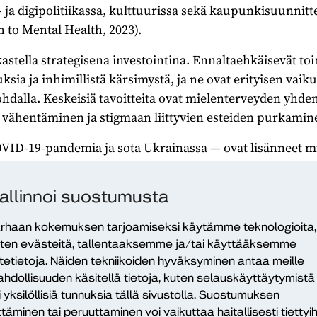
- ja digipolitiikassa, kulttuurissa sekä kaupunkisuunnitt
to Mental Health, 2023).
kastella strategisena investointina. Ennaltaehkäisevät to
sia ja inhimillistä kärsimystä, ja ne ovat erityisen vaik
hdalla. Keskeisiä tavoitteita ovat mielenterveyden yhd
 vähentäminen ja stigmaan liittyvien esteiden purkamin
OVID-19-pandemia ja sota Ukrainassa — ovat lisänneet m
tuu psykologisen ensiavun, henkisen tuen ja koulutukse
allinnoi suostumusta
rhaan kokemuksen tarjoamiseksi käytämme teknologioita,
ten evästeitä, tallentaaksemme ja/tai käyttääksemme
itetietoja. Näiden tekniikoiden hyväksyminen antaa meille
evät toimet vähentävät pitkän aikavä
hdollisuuden käsitellä tietoja, kuten selauskäyttäytymistä
i yksilöllisiä tunnuksia tällä sivustolla. Suostumuksen
a inhimillistä kärsimystä, ja ne ovat e
ttäminen tai peruuttaminen voi vaikuttaa haitallisesti tiettyih