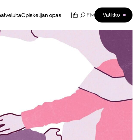
FI
Valikko
alveluita
Opiskelijan opas