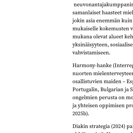
neuvonantajakumppanina
samanlaiset haasteet mie
jokin asia enemmän kuin 
mukaiselle kokemusten vai
mukana olevat alueet keh
yksinäisyyteen, sosiaalis
vahvistamiseen.
Harmony-hanke (Interreg
nuorten mielenterveyteen l
osallistuvien maiden – Es
Portugalin, Bulgarian ja 
ongelmien perusta on mon
ja yhteisen oppimisen pro
2025b).
Diakin strategia (2024) p