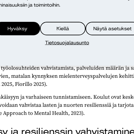
uorten ja haavoittuvien ryhmien kohda
inaisuuksiin ja toimintoihin.
Hyväksy
Kiellä
Näytä asetukset
Tietosuojalausunto
mukaan huomattava osa ihmisistä, joilla on mielenterve
ja. Syinä ovat palvelujen heikko saatavuus, korkeat kus
järjestelmän kehittäminen edellyttää muun muassa mielen
 työolosuhteiden vahvistamista, palveluiden määrän ja 
vien, matalan kynnyksen mielenterveyspalvelujen kehitt
2025, Fiorillo 2025).
ehkäisyyn ja varhaiseen tunnistamiseen. Koulut ovat kesk
voidaan vahvistaa lasten ja nuorten resilienssiä ja tarjo
 Approach to Mental Health, 2023).
y ja resilienssin vahvistamin