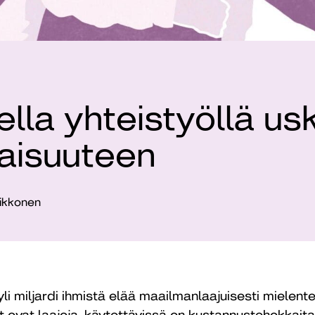
lla yhteistyöllä us
vaisuuteen
Oikkonen
i miljardi ihmistä elää maailmanlaajuisesti mielen
 ovat laajoja, käytettävissä on kustannustehokkaita