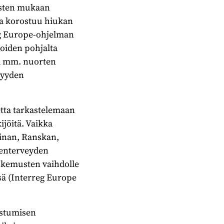
usten mukaan
sa korostuu hiukan
eg Europe-ohjelman
joiden pohjalta
ja mm. nuorten
syyden
tta tarkastelemaan
ijöitä. Vaikka
vinan, Ranskan,
elenterveyden
okemusten vaihdolle
sä (Interreg Europe
oistumisen