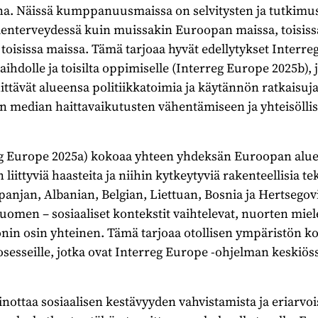
. Näissä kumppanuusmaissa on selvitysten ja tutkim
lenterveydessä kuin muissakin Euroopan maissa, toisis
toisissa maissa. Tämä tarjoaa hyvät edellytykset Interr
hdolle ja toisilta oppimiselle (Interreg Europe 2025b), 
ittävät alueensa politiikkatoimia ja käytännön ratkaisu
en median haittavaikutusten vähentämiseen ja yhteisölli
 Europe 2025a) kokoaa yhteen yhdeksän Euroopan alue
iittyviä haasteita ja niihin kytkeytyviä rakenteellisia tek
panjan, Albanian, Belgian, Liettuan, Bosnia ja Hertsego
Suomen – sosiaaliset kontekstit vaihtelevat, nuorten mi
in osin yhteinen. Tämä tarjoaa otollisen ympäristön k
sesseille, jotka ovat Interreg Europe -ohjelman keskiös
ainottaa sosiaalisen kestävyyden vahvistamista ja eriarv