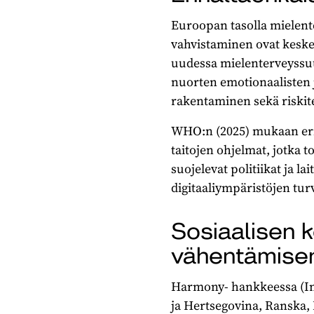
Euroopan tasolla mielent
vahvistaminen ovat keskeis
uudessa mielenterveyssuu
nuorten emotionaalisten j
rakentaminen sekä riski
WHO:n (2025) mukaan erit
taitojen ohjelmat, jotka t
suojelevat politiikat ja 
digitaaliympäristöjen tu
Sosiaalisen 
vähentämisen
Harmony- hankkeessa (Int
ja Hertsegovina, Ranska,