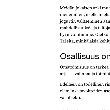
Meidän jokaisen arki muod
meneminen, itselle mielui
jogurtin valitseminen aam
mahdollisuuksia ja taitoj
hyvinvointiimme. Oletko p
Tai sitä, minkälaisia keh
Osallisuus o
Omatoimisuus on tärkeä 
arjessa valinnat ja toimin
Edelleen on todellinen r
elämänsä tavoitteiden ase
vai objekti.