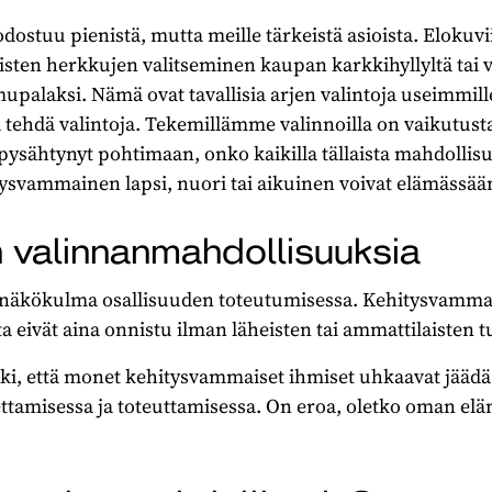
ostuu pienistä, mutta meille tärkeistä asioista. Elokuvii
sten herkkujen valitseminen kaupan karkkihyllyltä tai v
upalaksi. Nämä ovat tavallisia arjen valintoja useimmille
a tehdä valintoja. Tekemillämme valinnoilla on vaikutus
ysähtynyt pohtimaan, onko kaikilla tällaista mahdollisu
itysvammainen lapsi, nuori tai aikuinen voivat elämässää
n valinnanmahdollisuuksia
näkökulma osallisuuden toteutumisessa. Kehitysvamma
ta eivät aina onnistu ilman läheisten tai ammattilaisten t
iski, että monet kehitysvammaiset ihmiset uhkaavat jääd
ttamisessa ja toteuttamisessa. On eroa, oletko oman elä