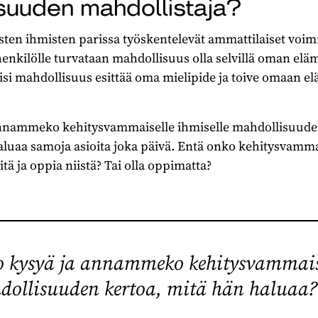
isuuden mahdollistaja?
en ihmisten parissa työskentelevät ammattilaiset voim
enkilölle turvataan mahdollisuus olla selvillä oman elä
olisi mahdollisuus esittää oma mielipide ja toive omaan el
nammeko kehitysvammaiselle ihmiselle mahdollisuuden
luaa samoja asioita joka päivä. Entä onko kehitysvammai
ä ja oppia niistä? Tai olla oppimatta?
kysyä ja annammeko kehitysvammais
dollisuuden kertoa, mitä hän haluaa?