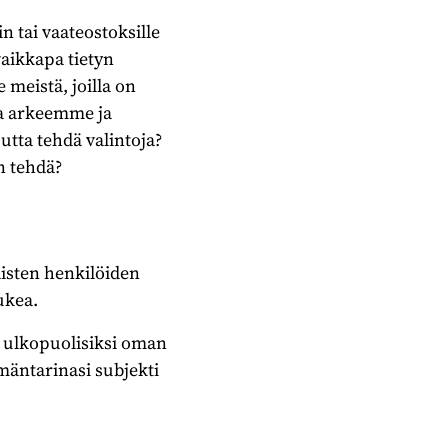
n tai vaateostoksille
aikkapa tietyn
 meistä, joilla on
ta arkeemme ja
utta tehdä valintoja?
n tehdä?
isten henkilöiden
ukea.
ä ulkopuolisiksi oman
mäntarinasi subjekti