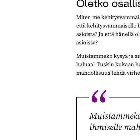
Oletko osall
Miten me kehitysvammaist
että kehitysvammaiselle h
asioista? Ja että hänellä 
asioissa?
Muistammeko kysyä ja an
haluaa? Tuskin kukaan ha
mahdollisuus tehdä virheit
Muistammeko 
ihmiselle mah