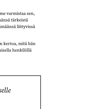
me varmistaa sen,
mänsä tärkeistä
ämäänsä liittyvissä
 kertoa, mitä hän
sella henkilöllä
elle