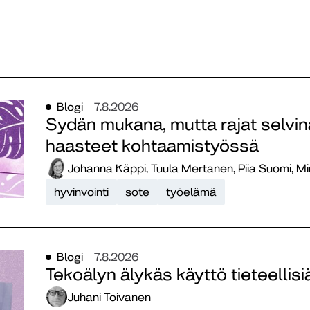
Blogi
7.8.2026
Sydän mukana, mutta rajat selvinä
haasteet kohtaamistyössä
Johanna Käppi, Tuula Mertanen, Piia Suomi, M
hyvinvointi
sote
työelämä
Blogi
7.8.2026
Tekoälyn älykäs käyttö tieteellisi
Juhani Toivanen