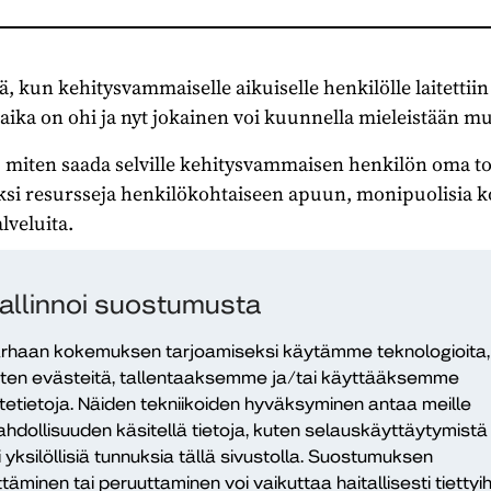
itä, kun kehitysvammaiselle aikuiselle henkilölle laitetti
 aika on ohi ja nyt jokainen voi kuunnella mieleistään mu
 miten saada selville kehitysvammaisen henkilön oma toi
iksi resursseja henkilökohtaiseen apuun, monipuolisi
lveluita.
en palveluiden saaminen ei ole aina itsestäänselvyys. Pal
paikka, kotikunnan mahdollisuus tarjota palveluja, riitt
allinnoi suostumusta
 henkilöstön osaaminen.
rhaan kokemuksen tarjoamiseksi käytämme teknologioita,
ten evästeitä, tallentaaksemme ja/tai käyttääksemme
atii asennetta ja ymmärrystä
itetietoja. Näiden tekniikoiden hyväksyminen antaa meille
hdollisuuden käsitellä tietoja, kuten selauskäyttäytymistä
oteutumisessa on meidän jokaisen asenne ja aito ymmär
i yksilöllisiä tunnuksia tällä sivustolla. Suostumuksen
llä on oikeus tehdä virheitä, erehtyä, oppia ja kokeilla.
ttäminen tai peruuttaminen voi vaikuttaa haitallisesti tiettyih