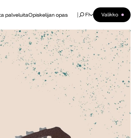
FI
Valikko
a palveluita
Opiskelijan opas