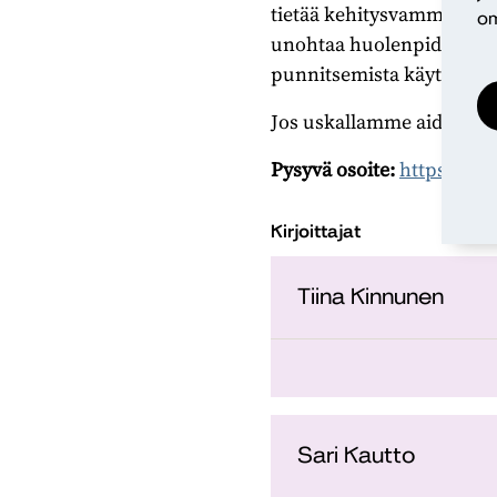
tietää kehitysvammaisen 
om
unohtaa huolenpidon ja h
punnitsemista käytännön 
Jos uskallamme aidosti tu
Pysyvä osoite:
https://ur
Kirjoittajat
Tiina Kinnunen
Sari Kautto