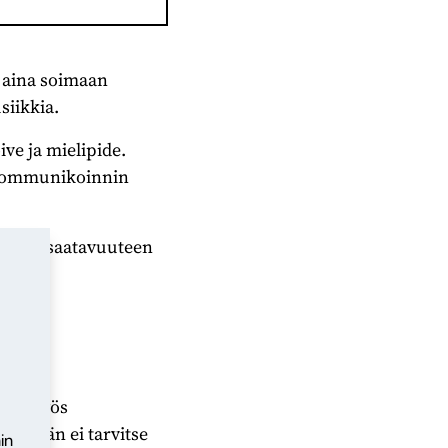
in aina soimaan
siikkia.
ve ja mielipide.
a kommunikoinnin
velujen saatavuuteen
ävät
rys. Myös
 Meidän ei tarvitse
in