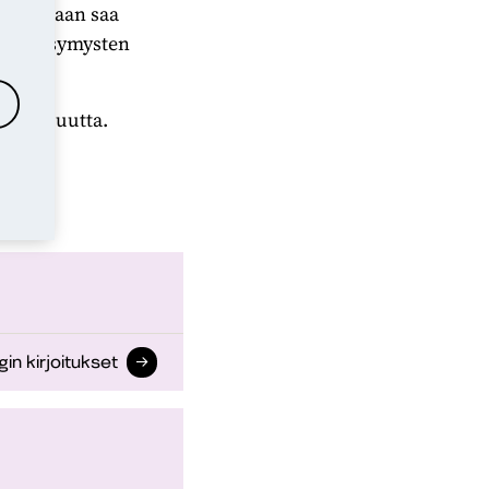
 kutenkaan saa
sten kysymysten
 oppia uutta.
gin kirjoitukset