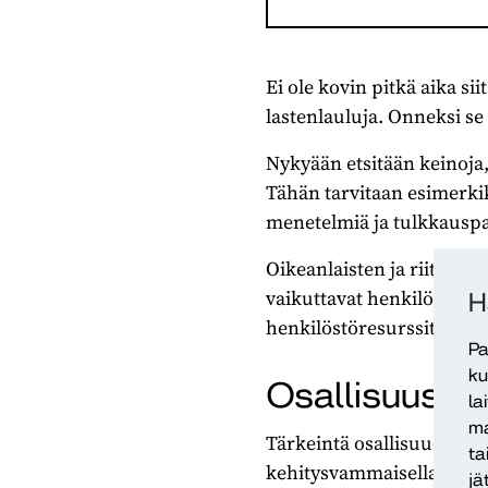
Ei ole kovin pitkä aika si
lastenlauluja. Onneksi se
Nykyään etsitään keinoja,
Tähän tarvitaan esimerk
menetelmiä ja tulkkauspa
Oikeanlaisten ja riittävi
vaikuttavat henkilön koti
H
henkilöstöresurssit sekä
Pa
ku
Osallisuus va
la
ma
Tärkeintä osallisuuden t
ta
kehitysvammaisella henkilö
jä