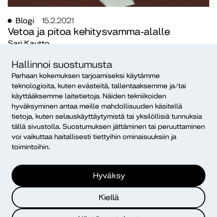
Blogi
15.2.2021
Vetoa ja pitoa kehitysvamma-alalle
Sari Kautto
hyvinvointi
monikulttuurisuus
terveysala
TKI
Hallinnoi suostumusta
Parhaan kokemuksen tarjoamiseksi käytämme
teknologioita, kuten evästeitä, tallentaaksemme ja/tai
käyttääksemme laitetietoja. Näiden tekniikoiden
Dialogi
hyväksyminen antaa meille mahdollisuuden käsitellä
tietoja, kuten selauskäyttäytymistä tai yksilöllisiä tunnuksia
Diakonia-ammattikorkeakoulu
tällä sivustolla. Suostumuksen jättäminen tai peruuttaminen
PL 12, 00511 Helsinki
voi vaikuttaa haitallisesti tiettyihin ominaisuuksiin ja
ISSN 2490-0117
toimintoihin.
Mikä Dialogi?
Hyväksy
Kiellä