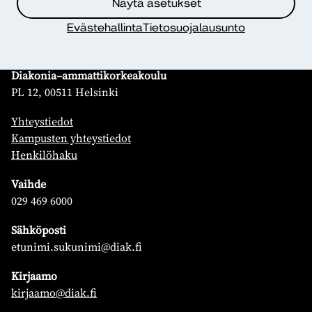
Näytä asetukset
Evästehallinta
Tietosuojalausunto
Yhteystiedot
Diakonia–ammattikorkeakoulu
PL 12, 00511 Helsinki
Yhteystiedot
Kampusten yhteystiedot
Henkilöhaku
Vaihde
029 469 6000
Sähköposti
etunimi.sukunimi@diak.fi
Kirjaamo
kirjaamo@diak.fi