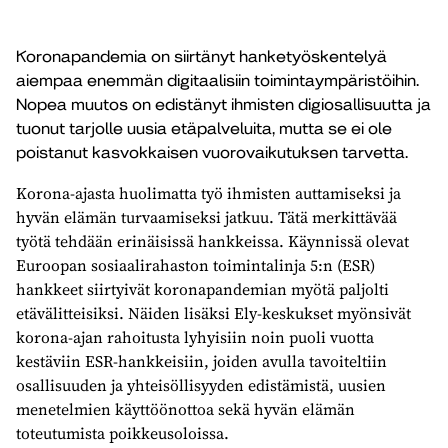
Koronapandemia on siirtänyt hanketyöskentelyä
aiempaa enemmän digitaalisiin toimintaympäristöihin.
Nopea muutos on edistänyt ihmisten digiosallisuutta ja
tuonut tarjolle uusia etäpalveluita, mutta se ei ole
poistanut kasvokkaisen vuorovaikutuksen tarvetta.
Korona-ajasta huolimatta työ ihmisten auttamiseksi ja
hyvän elämän turvaamiseksi jatkuu. Tätä merkittävää
työtä tehdään erinäisissä hankkeissa. Käynnissä olevat
Euroopan sosiaalirahaston toimintalinja 5:n (ESR)
hankkeet siirtyivät koronapandemian myötä paljolti
etävälitteisiksi. Näiden lisäksi Ely-keskukset myönsivät
korona-ajan rahoitusta lyhyisiin noin puoli vuotta
kestäviin ESR-hankkeisiin, joiden avulla tavoiteltiin
osallisuuden ja yhteisöllisyyden edistämistä, uusien
menetelmien käyttöönottoa sekä hyvän elämän
toteutumista poikkeusoloissa.