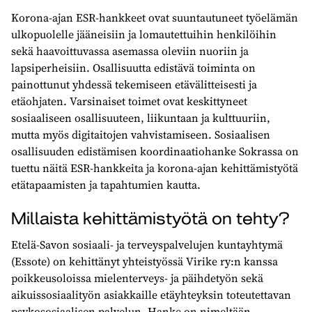
Korona-ajan ESR-hankkeet ovat suuntautuneet työelämän
ulkopuolelle jääneisiin ja lomautettuihin henkilöihin
sekä haavoittuvassa asemassa oleviin nuoriin ja
lapsiperheisiin. Osallisuutta edistävä toiminta on
painottunut yhdessä tekemiseen etävälitteisesti ja
etäohjaten. Varsinaiset toimet ovat keskittyneet
sosiaaliseen osallisuuteen, liikuntaan ja kulttuuriin,
mutta myös digitaitojen vahvistamiseen. Sosiaalisen
osallisuuden edistämisen koordinaatiohanke Sokrassa on
tuettu näitä ESR-hankkeita ja korona-ajan kehittämistyötä
etätapaamisten ja tapahtumien kautta.
Millaista kehittämistyötä on tehty?
Etelä-Savon sosiaali- ja terveyspalvelujen kuntayhtymä
(Essote) on kehittänyt yhteistyössä Virike ry:n kanssa
poikkeusoloissa mielenterveys- ja päihdetyön sekä
aikuissosiaalityön asiakkaille etäyhteyksin toteutettavan
psykososiaalisen palvelun. Hanke on nimeltään