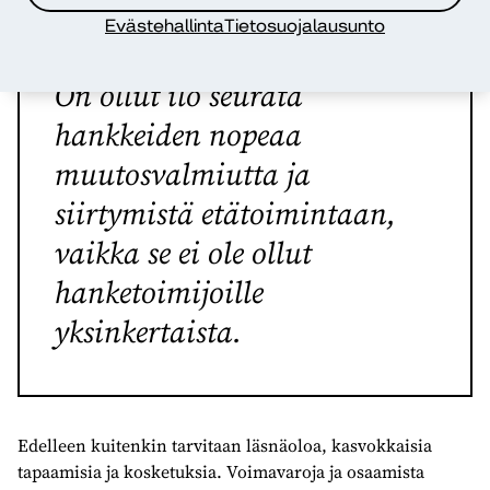
Evästehallinta
Tietosuojalausunto
On ollut ilo seurata
hankkeiden nopeaa
muutosvalmiutta ja
siirtymistä etätoimintaan,
vaikka se ei ole ollut
hanketoimijoille
yksinkertaista.
Edelleen kuitenkin tarvitaan läsnäoloa, kasvokkaisia
tapaamisia ja kosketuksia. Voimavaroja ja osaamista