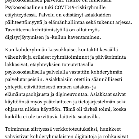
Psykososiaalinen tuki COVID19-riskiryhmille
etäyhteydessä. Palvelu on edistänyt asiakkaiden
päihteettömyyttä ja elämänhallintaa sekä tukenut arjessa.
Tavoitteena kehittämistyöllä on ollut myös
digisyrjäytymisen ja -kuilun kaventaminen.
Kun kohderyhmän kasvokkaiset kontaktit keväällä
vähenivät ja erilaiset ryhmätoiminnot ja päivätoiminta
lakkasivat, etäyhteyksien toteutettavalla
psykososiaalisella palvelulla vastattiin kohderyhmän
palvelutarpeisiin. Asiakkaisiin otettiin säännöllisesti
yhteyttä etävälitteisesti antaen asiakas- ja
elämäntapaohjausta ja digineuvontaa. Asiakkaat saivat
käyttöönsä myös päätelaitteen ja tietojärjestelmän sekä
ohjausta niiden käyttöön. Tämä oli tärkeä toimi, koska
kaikilla ei ole tarvittavia laitteita saatavilla.
Toiminnan siirtyessä verkkototeutuksiksi, hankkeet
vahvistivat kohderyhmäläisten digitaitoja ja rohkaisivat