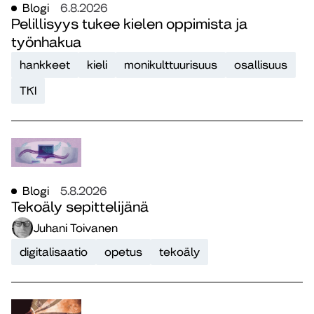
Blogi
6.8.2026
Pelillisyys tukee kielen oppimista ja
työnhakua
hankkeet
kieli
monikulttuurisuus
osallisuus
TKI
Blogi
5.8.2026
Tekoäly sepittelijänä
Juhani Toivanen
digitalisaatio
opetus
tekoäly