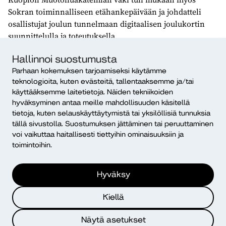
Sokran toiminnalliseen etähankepäivään ja johdatteli
osallistujat joulun tunnelmaan digitaalisen joulukortin
suunnittelulla ja toteutuksella.
Ihminen tarvitsee etäpalveluiden
Hallinnoi suostumusta
lisäksi kasvokkaisia kohtaamisia
Parhaan kokemuksen tarjoamiseksi käytämme
teknologioita, kuten evästeitä, tallentaaksemme ja/tai
On ollut ilo seurata hankkeiden nopeaa muutosvalmiutta
käyttääksemme laitetietoja. Näiden tekniikoiden
hyväksyminen antaa meille mahdollisuuden käsitellä
ja siirtymistä etätoimintaan, vaikka se ei ole ollut
tietoja, kuten selauskäyttäytymistä tai yksilöllisiä tunnuksia
hanketoimijoille yksinkertaista. Hankkeissa on tehty
tällä sivustolla. Suostumuksen jättäminen tai peruuttaminen
loistavaa työtä alkuihmetyksen jälkeen.
voi vaikuttaa haitallisesti tiettyihin ominaisuuksiin ja
toimintoihin.
Useat etätyöskentelykäytännöt jäävät elämään
koronaepidemian jälkeen ja ovat jo näin lyhyelläkin
aikaperspektiivillä tarkasteltuna juurtuneita käytäntöjä.
Hyväksy
Kehittämistyön myötä hankkeissa tarjotaan uusia
toimintaympäristöjä kohdennetusti, tuetaan ihmisten
Kiellä
arkea ja vahvistetaan osallisuutta.
Näytä asetukset