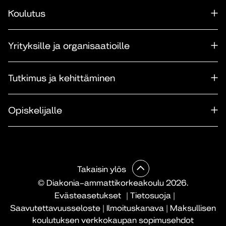
Koulutus
Yrityksille ja organisaatioille
Tutkimus ja kehittäminen
Opiskelijalle
Takaisin ylös
© Diakonia–ammattikorkeakoulu 2026.
Evästeasetukset
|
Tietosuoja
|
Saavutettavuusseloste
|
Ilmoituskanava
|
Maksullisen
koulutuksen verkkokaupan sopimusehdot