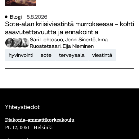
Blogi
5.8.2026
Sote-alan kriisiviestintä murroksessa – kohti
saavutettavuutta ja ennakointia
Sari Lehtosuo, Jenni Sinertö, Irma
Ruostetsaari, Eija Nieminen
hyvinvointi
sote
terveysala
viestintä
Yhteystiedot
Diakonia–ammattikorkeakoulu
PL 12, 00511 Helsinki