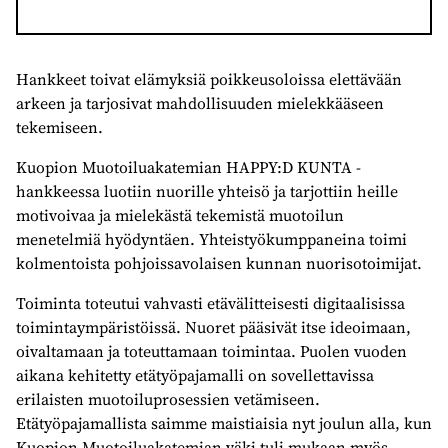
Hankkeet toivat elämyksiä poikkeusoloissa elettävään
arkeen ja tarjosivat mahdollisuuden mielekkääseen
tekemiseen.
Kuopion Muotoiluakatemian HAPPY:D KUNTA -
hankkeessa luotiin nuorille yhteisö ja tarjottiin heille
motivoivaa ja mielekästä tekemistä muotoilun
menetelmiä hyödyntäen. Yhteistyökumppaneina toimi
kolmentoista pohjoissavolaisen kunnan nuorisotoimijat.
Toiminta toteutui vahvasti etävälitteisesti digitaalisissa
toimintaympäristöissä. Nuoret pääsivät itse ideoimaan,
oivaltamaan ja toteuttamaan toimintaa. Puolen vuoden
aikana kehitetty etätyöpajamalli on sovellettavissa
erilaisten muotoiluprosessien vetämiseen.
Etätyöpajamallista saimme maistiaisia nyt joulun alla, kun
Kuopion Muotoiluakatemian väki tuli mukaan myös