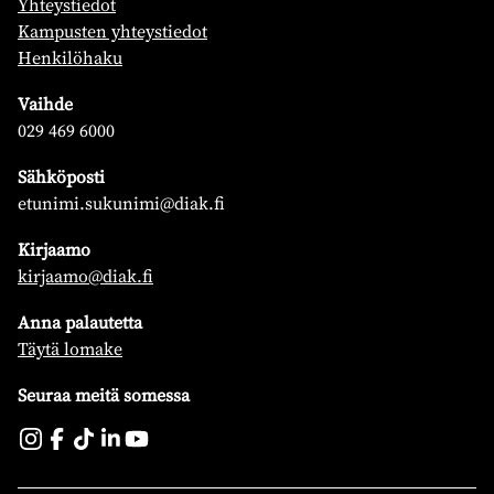
Yhteystiedot
Kampusten yhteystiedot
Henkilöhaku
Vaihde
029 469 6000
Sähköposti
etunimi.sukunimi@diak.fi
Kirjaamo
kirjaamo@diak.fi
Anna palautetta
Täytä lomake
Seuraa meitä somessa