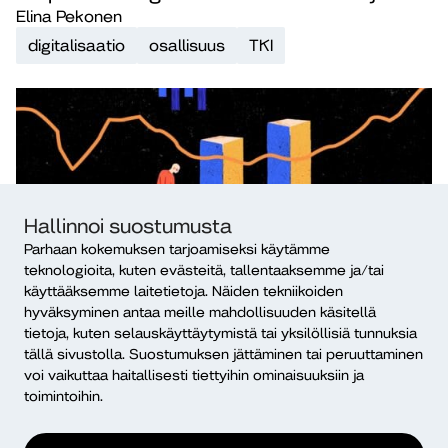
Elina Pekonen
digitalisaatio
osallisuus
TKI
Hallinnoi suostumusta
Parhaan kokemuksen tarjoamiseksi käytämme
teknologioita, kuten evästeitä, tallentaaksemme ja/tai
Artikkeli
9.10.2020
käyttääksemme laitetietoja. Näiden tekniikoiden
Tilastotiedot hyötykäyttöön hyvinvoinnin ja
hyväksyminen antaa meille mahdollisuuden käsitellä
terveyden edistämiseksi
tietoja, kuten selauskäyttäytymistä tai yksilöllisiä tunnuksia
tällä sivustolla. Suostumuksen jättäminen tai peruuttaminen
Joakim Zitting, Sade Rytkonen, Katja
voi vaikuttaa haitallisesti tiettyihin ominaisuuksiin ja
Maksimainen, Elina Pekonen
toimintoihin.
hyvinvointi
terveysala