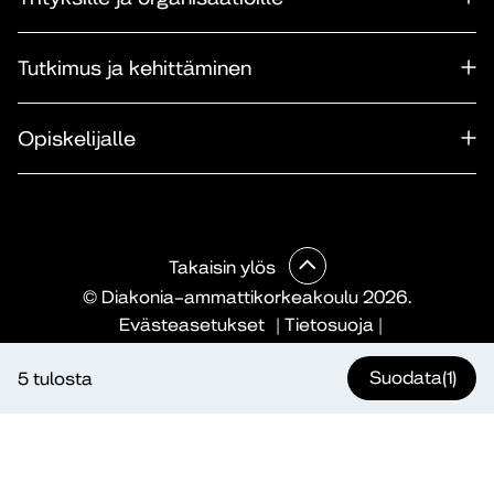
Tutkimus ja kehittäminen
Opiskelijalle
Takaisin ylös
© Diakonia–ammattikorkeakoulu 2026.
Evästeasetukset
|
Tietosuoja
|
Saavutettavuusseloste
|
Ilmoituskanava
|
Maksullisen
Suodata
(1)
5 tulosta
koulutuksen verkkokaupan sopimusehdot