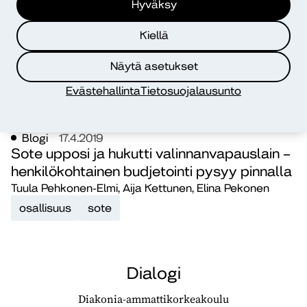
Hyväksy
Kiellä
Näytä asetukset
Evästehallinta
Tietosuojalausunto
Blogi
17.4.2019
Sote upposi ja hukutti valinnanvapauslain –
henkilökohtainen budjetointi pysyy pinnalla
Tuula Pehkonen-Elmi, Aija Kettunen, Elina Pekonen
osallisuus
sote
Dialogi
Diakonia-ammattikorkeakoulu