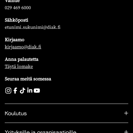
Vaihde
029 469 6000
Sähköposti
etunimi.sukunimi@diak.fi
Kirjaamo
kirjaamo@diak.fi
Anna palautetta
Täytä lomake
Seuraa meitä somessa
Koulutus
Yrityksille ja organisaatioille