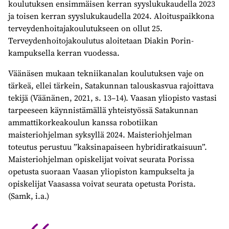
koulutuksen ensimmäisen kerran syyslukukaudella 2023
ja toisen kerran syyslukukaudella 2024. Aloituspaikkona
terveydenhoitajakoulutukseen on ollut 25.
Terveydenhoitojakoulutus aloitetaan Diakin Porin-
kampuksella kerran vuodessa.
Väänäsen mukaan tekniikanalan koulutuksen vaje on
tärkeä, ellei tärkein, Satakunnan talouskasvua rajoittava
tekijä (Väänänen, 2021, s. 13–14). Vaasan yliopisto vastasi
tarpeeseen käynnistämällä yhteistyössä Satakunnan
ammattikorkeakoulun kanssa robotiikan
maisteriohjelman syksyllä 2024. Maisteriohjelman
toteutus perustuu ”kaksinapaiseen hybridiratkaisuun”.
Maisteriohjelman opiskelijat voivat seurata Porissa
opetusta suoraan Vaasan yliopiston kampukselta ja
opiskelijat Vaasassa voivat seurata opetusta Porista.
(Samk, i.a.)