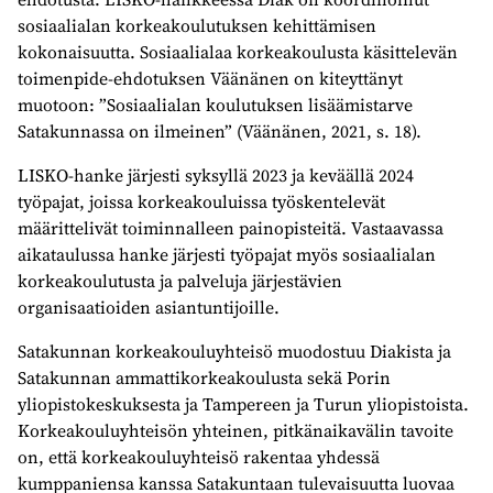
sosiaalialan korkeakoulutuksen kehittämisen
kokonaisuutta. Sosiaalialaa korkeakoulusta käsittelevän
toimenpide-ehdotuksen Väänänen on kiteyttänyt
muotoon: ”Sosiaalialan koulutuksen lisäämistarve
Satakunnassa on ilmeinen” (Väänänen, 2021, s. 18).
LISKO-hanke järjesti syksyllä 2023 ja keväällä 2024
työpajat, joissa korkeakouluissa työskentelevät
määrittelivät toiminnalleen painopisteitä. Vastaavassa
aikataulussa hanke järjesti työpajat myös sosiaalialan
korkeakoulutusta ja palveluja järjestävien
organisaatioiden asiantuntijoille.
Satakunnan korkeakouluyhteisö muodostuu Diakista ja
Satakunnan ammattikorkeakoulusta sekä Porin
yliopistokeskuksesta ja Tampereen ja Turun yliopistoista.
Korkeakouluyhteisön yhteinen, pitkänaikavälin tavoite
on, että korkeakouluyhteisö rakentaa yhdessä
kumppaniensa kanssa Satakuntaan tulevaisuutta luovaa