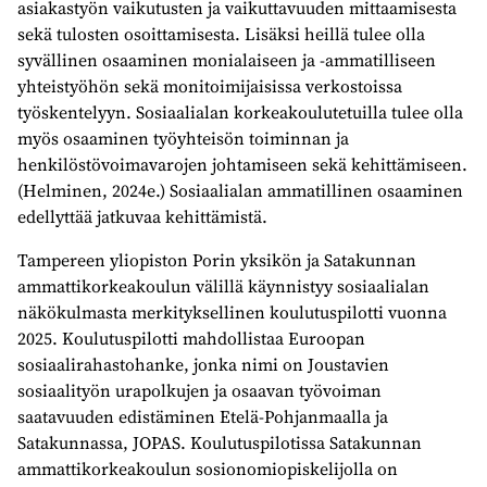
asiakastyön vaikutusten ja vaikuttavuuden mittaamisesta
sekä tulosten osoittamisesta. Lisäksi heillä tulee olla
syvällinen osaaminen monialaiseen ja -ammatilliseen
yhteistyöhön sekä monitoimijaisissa verkostoissa
työskentelyyn. Sosiaalialan korkeakoulutetuilla tulee olla
myös osaaminen työyhteisön toiminnan ja
henkilöstövoimavarojen johtamiseen sekä kehittämiseen.
(Helminen, 2024e.) Sosiaalialan ammatillinen osaaminen
edellyttää jatkuvaa kehittämistä.
Tampereen yliopiston Porin yksikön ja Satakunnan
ammattikorkeakoulun välillä käynnistyy sosiaalialan
näkökulmasta merkityksellinen koulutuspilotti vuonna
2025. Koulutuspilotti mahdollistaa Euroopan
sosiaalirahastohanke, jonka nimi on Joustavien
sosiaalityön urapolkujen ja osaavan työvoiman
saatavuuden edistäminen Etelä-Pohjanmaalla ja
Satakunnassa, JOPAS. Koulutuspilotissa Satakunnan
ammattikorkeakoulun sosionomiopiskelijolla on