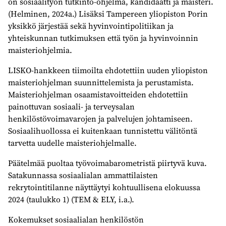
on sosiaalityön tutkinto-ohjelma, kandidaatti ja maisteri.
(Helminen, 2024a.) Lisäksi Tampereen yliopiston Porin
yksikkö järjestää sekä hyvinvointipolitiikan ja
yhteiskunnan tutkimuksen että työn ja hyvinvoinnin
maisteriohjelmia.
LISKO-hankkeen tiimoilta ehdotettiin uuden yliopiston
maisteriohjelman suunnittelemista ja perustamista.
Maisteriohjelman osaamistavoitteiden ehdotettiin
painottuvan sosiaali- ja terveysalan
henkilöstövoimavarojen ja palvelujen johtamiseen.
Sosiaalihuollossa ei kuitenkaan tunnistettu välitöntä
tarvetta uudelle maisteriohjelmalle.
Päätelmää puoltaa työvoimabarometristä piirtyvä kuva.
Satakunnassa sosiaalialan ammattilaisten
rekrytointitilanne näyttäytyi kohtuullisena elokuussa
2024 (taulukko 1) (TEM & ELY, i.a.).
Kokemukset sosiaalialan henkilöstön