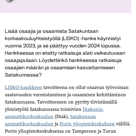
Lisää osaajia ja osaamista Satakuntaan
korkeakouluyhteistyöllä (LISKO) -hanke käynnistyi
vuonna 2023, ja se päättyy vuoden 2024 lopussa.
Hankkeessa on etsitty ratkaisuja alati vaikeutuvaan
osaajapulaan. Löydettiinkö hankkeessa ratkaisuja
osaajien määrän ja osaamisen kasvattamiseen
Satakunnassa?
LISKO-hankkeen
tavoitteena on ollut osaavan työvoiman
saatavuuden varmistaminen ja osaamisen kehittäminen
Satakunnassa. Tavoitteeseen on pyritty tiivistämällä
yhteistyötä Satakunnassa toimivien
Diakonia-
ammattikorkeakoulun
(Diak),
Satakunnan
ammattikorkeakoulun
ja
Porin yliopistokeskuksen
välillä.
Porin yliopistokeskuksessa on Tampereen ja Turun