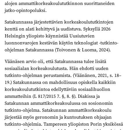
alojen ammattikorkeakoulututkinnon suorittaneiden
jatko-opintopoluksi.
Satakunnassa järjestettävien korkeakoulututkintojen
kenttä on alati kehittyvä ja uudistuva. Syksyllä 2026
Helsingin yliopisto käynnistää Uusiutuvien
luonnonvarojen kestävän käytön teknologiat -tutkinto-
ohjelman Satakunnassa (Toivonen & Luoma, 2024).
Väänäsen arvio oli, että Satakunnassa tulee lisätä
sosiaalialan korkeakoulutusta. Hän ehdotti uuden
tutkinto-ohjelman perustamista. (Väänänen, 2021, s. 18–
19.) Satakunnassa on mahdollisuus opiskella kaikkiin
korkeakoulututkintoa edellyttäviin sosiaalihuollon
ammatteihin (L 817/2015 7. §, 8. §). Diakissa ja
Satakunnan ammattikorkeakoulussa on sosionomin
tutkinto-ohjelma. Satakunnan ammattikorkeakoulu
järjestää myös geronomin ja kuntoutuksen ohjaajan
tutkinto-ohjelmia. Tampereen yliopiston Porin yksikössä