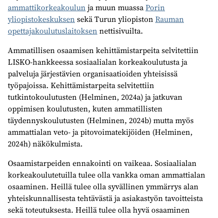
ammattikorkeakoulun
ja muun muassa
Porin
yliopistokeskuksen
sekä Turun yliopiston
Rauman
opettajakoulutuslaitoksen
nettisivuilta.
Ammatillisen osaamisen kehittämistarpeita selvitettiin
LISKO-hankkeessa sosiaalialan korkeakoulutusta ja
palveluja järjestävien organisaatioiden yhteisissä
työpajoissa. Kehittämistarpeita selvitettiin
tutkintokoulutusten (Helminen, 2024a) ja jatkuvan
oppimisen koulutusten, kuten ammatillisten
täydennyskoulutusten (Helminen, 2024b) mutta myös
ammattialan veto- ja pitovoimatekijöiden (Helminen,
2024h) näkökulmista.
Osaamistarpeiden ennakointi on vaikeaa. Sosiaalialan
korkeakoulutetuilla tulee olla vankka oman ammattialan
osaaminen. Heillä tulee olla syvällinen ymmärrys alan
yhteiskunnallisesta tehtävästä ja asiakastyön tavoitteista
sekä toteutuksesta. Heillä tulee olla hyvä osaaminen