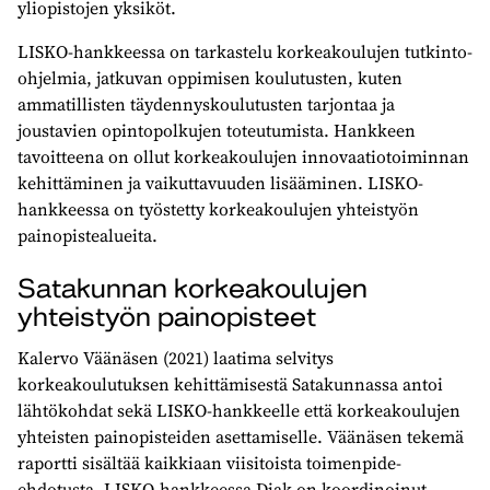
yliopistojen yksiköt.
LISKO-hankkeessa on tarkastelu korkeakoulujen tutkinto-
ohjelmia, jatkuvan oppimisen koulutusten, kuten
ammatillisten täydennyskoulutusten tarjontaa ja
joustavien opintopolkujen toteutumista. Hankkeen
tavoitteena on ollut korkeakoulujen innovaatiotoiminnan
kehittäminen ja vaikuttavuuden lisääminen. LISKO-
hankkeessa on työstetty korkeakoulujen yhteistyön
painopistealueita.
Satakunnan korkeakoulujen
yhteistyön painopisteet
Kalervo Väänäsen (2021) laatima selvitys
korkeakoulutuksen kehittämisestä Satakunnassa antoi
lähtökohdat sekä LISKO-hankkeelle että korkeakoulujen
yhteisten painopisteiden asettamiselle. Väänäsen tekemä
raportti sisältää kaikkiaan viisitoista toimenpide-
ehdotusta. LISKO-hankkeessa Diak on koordinoinut