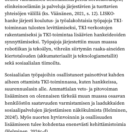
elinkeinoelämän ja palveluja järjestävien ja tuottavien
yhteisöjen välillä (ks. Väänänen, 2021, s. 12). LISKO-
hanke järjesti koulutus- ja työalakohtaisia työpajoja TKI-
toiminnan tulosten levittämiseksi, TKI-verkostojen
rakentamiseksi ja TKI-toimintaa lisäävien hankeideoiden
synnyttämiseksi. Työpajoja järjestettiin muun muassa
robotiikan ja tekoälyn, vihreän siirtymän raaka-aineiden
kiertotalouden (akkumateriaalit ja teknologiametallit)
sekä sosiaalialan tiimoilta.
Sosiaalialan työpajoihin osallistuneet painottivat kahden
aiheen ottamista TKI-toiminnassa, kuten hankkeissa,
suurennuslasin alle. Ammattialan veto- ja pitovoiman
lisääminen on olennaisen tärkeää muun muassa osaavan
henkilöstön saatavuuden varmistamisen ja laadukkaiden
sosiaalipalvelujen järjestämisen näkökulmista (Helminen,
2024f). Myös nuorten hyvinvoinnin ja osallisuuden
lisäämiseen tulee kohdentaa enenevästi kehittämistoimia
(Helminen, 2024c-d).