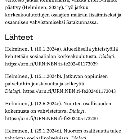
päättyy (Helminen, 2024g). Työ jatkuu
korkeakoulutettujen osaajien määrän lisäämiseksi ja
osaamisen vahvistamiseksi Satakunnassa.
Lähteet
Helminen, J. (10.1.2024a). Alueellisella yhteistyöllä
kehitetään sosiaalialan korkeakoulutusta.
Dialogi
.
https://urn.fi/URN:NBN:fi-fe202401173039
Helminen, J. (15.1.2024b). Jatkuvan oppimisen
palveluihin joustavuutta ja selkeyttä.
Dialogi
. https://urn.fi/URN:NBN:fi-fe202401173043
Helminen, J. (12.6.2024c). Nuorten osallisuuden
kokemusta on vahvistettava.
Dialogi
.
https://urn.fi/URN:NBN:fi-fe2024051732301
Helminen, J. (25.1.2024d). Nuorten osallisuutta tulee
vahvistaa sosiaalipalveluissa.
Dialogi
.