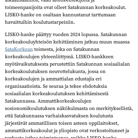
toimeenpanijoita ovat olleet Satakunnan korkeakoulut.
LISKO-hanke on osaltaan kannustanut tarttumaan
havaittuihin koulutustarpeisiin.
LISKO-hanke päättyy vuoden 2024 lopussa. Satakunnan
korkeakouluyhteisön kehittäminen jatkuu muun muassa
SataKorkean
toimesta, joka on Satakunnan
korkeakoulujen yhteenliittymä. LISKO-hankkeen
myötävaikutuksesta perustettiin Satakunnan sosiaalialan
korkeakoulutuksen neuvottelukunta, jossa on
korkeakoulujen ja ammattialan edustajia eri
organisaatioista. Se seuraa ja tekee ehdotuksia
sosiaalialan korkeakoulutuksen kehittämisestä
Satakunnassa. Ammattikorkeakoulujen
sosionomikoulutuksen näkökulmasta on merkityksellistä,
että Satakunnassa varhaiskasvatuksen koulutusta
järjestävät ammatillisen toisen asteen oppilaitokset,
ammattikorkeakoulut ja yliopisto ovat verkostoituneet ja
verkosto jatkaa toimintaansa, vaikka LISKO-hanke