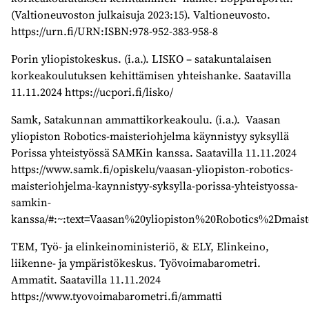
(Valtioneuvoston julkaisuja 2023:15). Valtioneuvosto.
https://urn.fi/URN:ISBN:978-952-383-958-8
Porin yliopistokeskus. (i.a.). LISKO – satakuntalaisen
korkeakoulutuksen kehittämisen yhteishanke. Saatavilla
11.11.2024 https://ucpori.fi/lisko/
Samk, Satakunnan ammattikorkeakoulu. (i.a.). Vaasan
yliopiston Robotics-maisteriohjelma käynnistyy syksyllä
Porissa yhteistyössä SAMKin kanssa. Saatavilla 11.11.2024
https://www.samk.fi/opiskelu/vaasan-yliopiston-robotics-
maisteriohjelma-kaynnistyy-syksylla-porissa-yhteistyossa-
samkin-
kanssa/#:~:text=Vaasan%20yliopiston%20Robotics%2Dma
TEM, Työ- ja elinkeinoministeriö, & ELY, Elinkeino,
liikenne- ja ympäristökeskus. Työvoimabarometri.
Ammatit. Saatavilla 11.11.2024
https://www.tyovoimabarometri.fi/ammatti