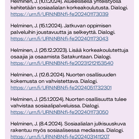
Helminen, J. (10.1.2024). Alueellisella yhteistyöllä
kehitetään sosiaalialan korkeakoulutusta. Dialogi.
https://urn.fi/URN:NBN:fi-fe202401173039
Helminen, J. (15.1.2024). Jatkuvan oppimisen
palveluihin joustavuutta ja selkeyttä. Dialogi.
https://urn.fi/URN:NBN:fi-fe202401173043
Helminen, J. (26.12.2023). Lisää korkeakoulutettuja
osaajia ja osaamista Satakuntaan. Dialogi.
https://urn.fi/URN:NBN:fi-fe20231212153540
Helminen, J. (12.6.2024). Nuorten osallisuuden
kokemusta on vahvistettava. Dialogi.
https://urn.fi/URN:NBN:fi-fe2024051732301
Helminen, J. (25.1.2024). Nuorten osallisuutta tulee
vahvistaa sosiaalipalveluissa. Dialogi.
https://urn.fi/URN:NBN:fi-fe202401173050
Helminen, J. (8.4.2024). Sosiaalialan julkisuuskuva
rakentuu myös sosiaalisessa mediassa. Dialogi.
https://urn.fi/URN:NBN:fi-fe2024031411207