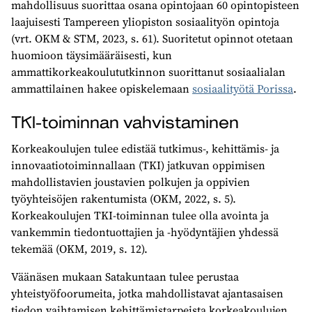
mahdollisuus suorittaa osana opintojaan 60 opintopisteen
laajuisesti Tampereen yliopiston sosiaalityön opintoja
(vrt. OKM & STM, 2023, s. 61). Suoritetut opinnot otetaan
huomioon täysimääräisesti, kun
ammattikorkeakoulututkinnon suorittanut sosiaalialan
ammattilainen hakee opiskelemaan
sosiaalityötä Porissa
.
TKI-toiminnan vahvistaminen
Korkeakoulujen tulee edistää tutkimus-, kehittämis- ja
innovaatiotoiminnallaan (TKI) jatkuvan oppimisen
mahdollistavien joustavien polkujen ja oppivien
työyhteisöjen rakentumista (OKM, 2022, s. 5).
Korkeakoulujen TKI-toiminnan tulee olla avointa ja
vankemmin tiedontuottajien ja -hyödyntäjien yhdessä
tekemää (OKM, 2019, s. 12).
Väänäsen mukaan Satakuntaan tulee perustaa
yhteistyöfoorumeita, jotka mahdollistavat ajantasaisen
tiedon vaihtamisen kehittämistarpeista korkeakoulujen,