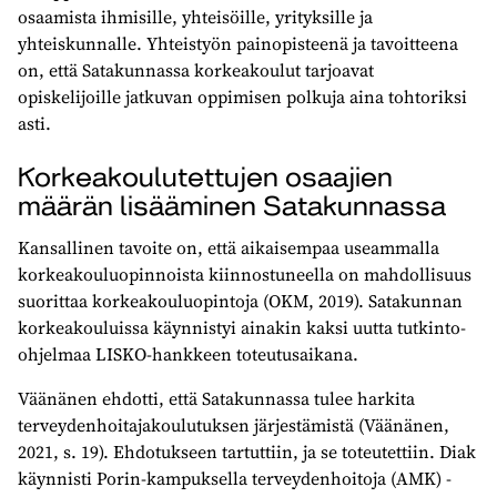
osaamista ihmisille, yhteisöille, yrityksille ja
yhteiskunnalle. Yhteistyön painopisteenä ja tavoitteena
on, että Satakunnassa korkeakoulut tarjoavat
opiskelijoille jatkuvan oppimisen polkuja aina tohtoriksi
asti.
Korkeakoulutettujen osaajien
määrän lisääminen Satakunnassa
Kansallinen tavoite on, että aikaisempaa useammalla
korkeakouluopinnoista kiinnostuneella on mahdollisuus
suorittaa korkeakouluopintoja (OKM, 2019). Satakunnan
korkeakouluissa käynnistyi ainakin kaksi uutta tutkinto-
ohjelmaa LISKO-hankkeen toteutusaikana.
Väänänen ehdotti, että Satakunnassa tulee harkita
terveydenhoitajakoulutuksen järjestämistä (Väänänen,
2021, s. 19). Ehdotukseen tartuttiin, ja se toteutettiin. Diak
käynnisti Porin-kampuksella terveydenhoitoja (AMK) -