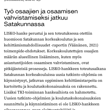
Työ osaajien ja osaamisen
vahvistamiseksi jatkuu
Satakunnassa
LISKO-hanke perustui ja sen toteutuksessa otettiin
huomioon Satakunnan korkeakoulutus ja sen
kehittämismahdollisuudet -raportin (Väänänen, 2021)
toimenpide-ehdotukset. Korkeakoulutettujen osaajien
määrän alueellinen lisääminen, kuten myös
asiantuntijoiden osaamisen vahvistaminen, ovat
pitkäjänteisiä prosesseja. LISKO-hankkeen toteutusaikana
Satakunnan korkeakouluissa uusia tutkinto-ohjelmia on
käynnistynyt, jatkuvan oppimisen kehittämistarpeita on
kartoitettu ja koulutuskokonaisuuksia on rakennettu.
Lisäksi TKI-toiminnan hankeaihiota on hahmotettu.
Uusien tutkinto-ohjelmien ja koulutuskokonaisuuksien
suunnittelu ja käynnistäminen ei ole LISKO-hankkeen
aikaansaannos, vaan aloitteentekijöitä ja