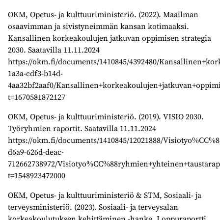
OKM, Opetus- ja kulttuuriministeriö. (2022). Maailman
osaavimman ja sivistyneimmän kansan kotimaaksi.
Kansallinen korkeakoulujen jatkuvan oppimisen strategia
2030. Saatavilla 11.11.2024
https://okm.fi/documents/1410845/4392480/Kansallinen+kor
1a3a-cdf3-b14d-
4aa32bf2aaf0/Kansallinen+korkeakoulujen+jatkuvan+oppimis
t=1670581872127
OKM, Opetus- ja kulttuuriministeriö. (2019). VISIO 2030.
Työryhmien raportit. Saatavilla 11.11.2024
https://okm.fi/documents/1410845/12021888/Visiotyo%CC%8
d6a9-626d-deac-
712662738972/Visiotyo%CC%88ryhmien+yhteinen+taustarapo
t=1548923472000
OKM, Opetus- ja kulttuuriministeriö & STM, Sosiaali- ja
terveysministeriö. (2023). Sosiaali- ja terveysalan
korkeakoulutuksen kehittäminen -hanke. Loppuraportti.