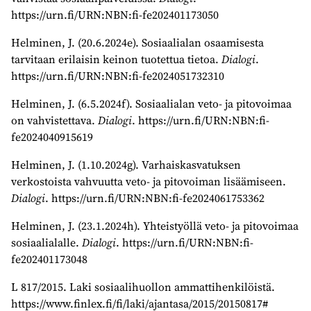
https://urn.fi/URN:NBN:fi-fe202401173050
Helminen, J. (20.6.2024e). Sosiaalialan osaamisesta
tarvitaan erilaisin keinon tuotettua tietoa.
Dialogi
.
https://urn.fi/URN:NBN:fi-fe2024051732310
Helminen, J. (6.5.2024f). Sosiaalialan veto- ja pitovoimaa
on vahvistettava.
Dialogi
. https://urn.fi/URN:NBN:fi-
fe2024040915619
Helminen, J. (1.10.2024g). Varhaiskasvatuksen
verkostoista vahvuutta veto- ja pitovoiman lisäämiseen.
Dialogi
. https://urn.fi/URN:NBN:fi-fe2024061753362
Helminen, J. (23.1.2024h). Yhteistyöllä veto- ja pitovoimaa
sosiaalialalle.
Dialogi
. https://urn.fi/URN:NBN:fi-
fe202401173048
L 817/2015. Laki sosiaalihuollon ammattihenkilöistä.
https://www.finlex.fi/fi/laki/ajantasa/2015/20150817#