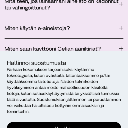
Mitä teen, jos lainaamani aineisto on kadonnut
tai vahingoittunut?
Miten käytän e-aineistoja?
Miten saan käyttööni Celian äänikirjat?
Hallinnoi suostumusta
Voinko käyttää kirjastoa vielä valmistumiseni
Parhaan kokemuksen tarjoamiseksi käytämme
jälkeen?
teknologioita, kuten evästeitä, tallentaaksemme ja/tai
käyttääksemme laitetietoja. Näiden tekniikoiden
hyväksyminen antaa meille mahdollisuuden käsitellä
tietoja, kuten selauskäyttäytymistä tai yksilöllisiä tunnuksia
Miten löydän tieteellisen artikkelin?
tällä sivustolla. Suostumuksen jättäminen tai peruuttaminen
voi vaikuttaa haitallisesti tiettyihin ominaisuuksiin ja
toimintoihin.
Miten annan palautetta tai teen
hankintaehdotuksen?