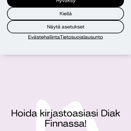
Hyväksy
Kiellä
Diakin kirjastossa ei ole haluamaani kirjaa,
mitä teen?
Näytä asetukset
Evästehallinta
Tietosuojalausunto
Kaukopalvelu muille kirjastoille
Hoida kirjastoasiasi Diak
Finnassa!