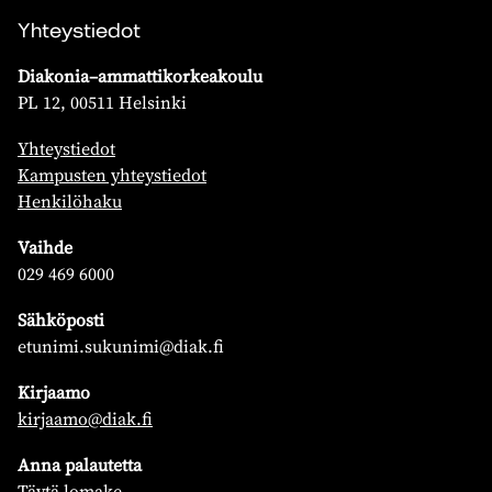
Yhteystiedot
Diakonia–ammattikorkeakoulu
PL 12, 00511 Helsinki
Yhteystiedot
Kampusten yhteystiedot
Henkilöhaku
Vaihde
029 469 6000
Sähköposti
etunimi.sukunimi@diak.fi
Kirjaamo
kirjaamo@diak.fi
Anna palautetta
Täytä lomake