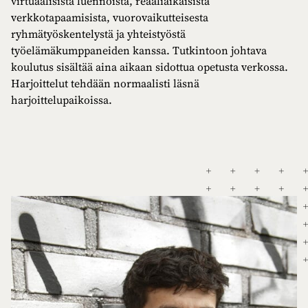
virtuaalisista luennoista, reaaliaikaisista
verkkotapaamisista, vuorovaikutteisesta
ryhmätyöskentelystä ja yhteistyöstä
työelämäkumppaneiden kanssa. Tutkintoon johtava
koulutus sisältää aina aikaan sidottua opetusta verkossa.
Harjoittelut tehdään normaalisti läsnä
harjoittelupaikoissa.