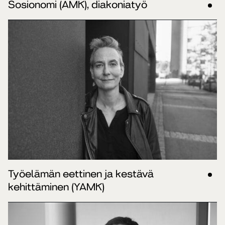
Sosionomi (AMK), diakoniatyö
Työelämän eettinen ja kestävä
kehittäminen (YAMK)