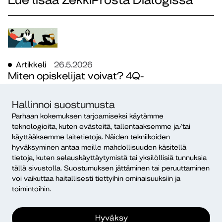
Artikkeli
26.5.2026
Miten opiskelijat voivat? 4Q-
hyvinvointikyselyn havainnot ja
kehityskohteet
Hallinnoi suostumusta
Parhaan kokemuksen tarjoamiseksi käytämme
Joakim Zitting, Liisa Björklund
teknologioita, kuten evästeitä, tallentaaksemme ja/tai
4Q
hyvinvointi
opiskelu
osallisuus
käyttääksemme laitetietoja. Näiden tekniikoiden
hyväksyminen antaa meille mahdollisuuden käsitellä
yhteistyö
tietoja, kuten selauskäyttäytymistä tai yksilöllisiä tunnuksia
tällä sivustolla. Suostumuksen jättäminen tai peruuttaminen
voi vaikuttaa haitallisesti tiettyihin ominaisuuksiin ja
toimintoihin.
Hyväksy