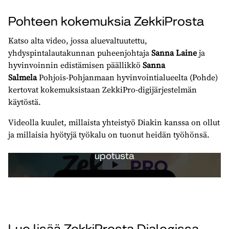
Pohteen kokemuksia ZekkiProsta
Katso alta video, jossa aluevaltuutettu,
yhdyspintalautakunnan puheenjohtaja
Sanna Laine
ja
hyvinvoinnin edistämisen päällikkö
Sanna
Salmela
Pohjois-​Pohjanmaan hyvinvointialueelta (Pohde)
kertovat kokemuksistaan ZekkiPro-​digijärjestelmän
käytöstä.
Videolla kuulet, millaista yhteistyö Diakin kanssa on ollut
ja millaisia hyötyjä työkalu on tuonut heidän työhönsä.
Et ole hyväksynyt evästeitä nähdäksesi
upotusta
Muuta evästeasetuksia
Lue lisää ZekkiProsta Dialogissa