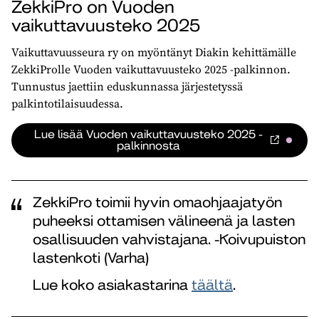
ZekkiPro on Vuoden
vaikuttavuusteko 2025
Vaikuttavuusseura ry on myöntänyt Diakin kehittämälle
ZekkiProlle Vuoden vaikuttavuusteko 2025 -palkinnon.
Tunnustus jaettiin eduskunnassa järjestetyssä
palkintotilaisuudessa.
Lue lisää Vuoden vaikuttavuusteko 2025 -
palkinnosta
ZekkiPro toimii hyvin omaohjaajatyön
puheeksi ottamisen välineenä ja lasten
osallisuuden vahvistajana. -Koivupuiston
lastenkoti (Varha)
Lue koko asiakastarina
täältä
.