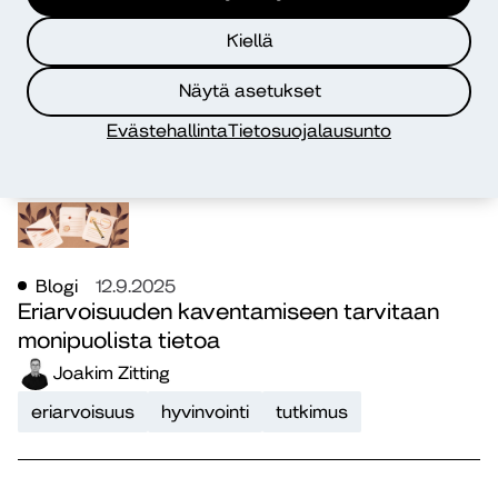
Blogi
28.8.2025
ZekkiPro-työkalusta tehoa opiskelijoiden
Kiellä
hyvinvoinnin seurantaan
Liisa Björklund
Näytä asetukset
hyvinvointi
koulutus
Evästehallinta
Tietosuojalausunto
Blogi
12.9.2025
Eriarvoisuuden kaventamiseen tarvitaan
monipuolista tietoa
Joakim Zitting
eriarvoisuus
hyvinvointi
tutkimus