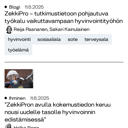
Blogi
11.6.2025
ZekkiPro – tutkimustietoon pohjautuva
työkalu vaikuttavampaan hyvinvointityöhön
Reija Paananen, Sakari Kainulainen
hyvinvointi
sosiaaliala
sote
terveysala
työelämä
Ihminen
11.6.2025
”ZekkiPron avulla kokemustiedon keruu
nousi uudelle tasolle hyvinvoinnin
edistämisessä”
Helka Repo