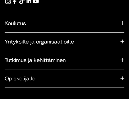
Koulutus
Yrityksille ja organisaatioille
Tutkimus ja kehittäminen
Opiskelijalle
Takaisin ylös
© Diakonia–ammattikorkeakoulu 2026.
Evästeasetukset
|
Tietosuoja
|