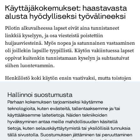
Käyttäjäkokemukset: haastavasta
alusta hyödylliseksi työvälineeksi
Pilotin alkuvaiheessa lapset eivät aina tunnistaneet
linkkiä kyselyyn, ja osa viesteistä poistettiin
huijausviesteinä. Myös nopea ja satunnainen vastaaminen
oli joillekin lapsille tyypillistä. Käytön vakiintuessa lapset
oppivat kuitenkin tunnistamaan kyselyn ja suhtautuivat
siihen luontevammin.
Henkilöstö koki käytön ensin vaativaksi, mutta toistojen
ja koulutusten myötä ZekkiPro vakiintui osaksi arkea.
Työntekijät kuvaavat sitä nyt ”
hyväksi keskustelun
Hallinnoi suostumusta
herättäjäksi ja toimivana työkaluna omaohjaajatyössä”
.
Parhaan kokemuksen tarjoamiseksi käytämme
teknologioita, kuten evästeitä, tallentaaksemme ja/tai
käyttääksemme laitetietoja. Näiden tekniikoiden
hyväksyminen antaa meille mahdollisuuden käsitellä
ZekkiPro toimii hyvin omaohjaajatyön
tietoja, kuten selauskäyttäytymistä tai yksilöllisiä tunnuksia
puheeksi ottamisen välineenä ja lasten
tällä sivustolla. Suostumuksen jättäminen tai peruuttaminen