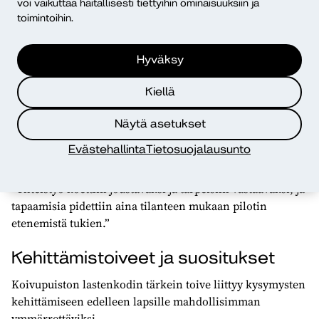
osallisuuden vahvistajana.
voi vaikuttaa haitallisesti tiettyihin ominaisuuksiin ja
toimintoihin.
Hyväksy
Saumaton yhteistyö Diakin
asiantuntijoiden kanssa
Kiellä
Koivupuiston lastenkodin johtaja Annikki Jokinen
Näytä asetukset
kiittelee Diakin tarjoamaa tukea pilotin kaikissa
vaiheissa. Henkilöstölle järjestettiin kertauskoulutuksia ja
Evästehallinta
Tietosuojalausunto
tarvittaessa buustaavia ohjaustapaamisia Teamsin kautta.
”Yhteistyö koettiin joustavaksi ja tarpeisiin vastaavaksi, ja
tapaamisia pidettiin aina tilanteen mukaan pilotin
etenemistä tukien.”
Kehittämistoiveet ja suositukset
Koivupuiston lastenkodin tärkein toive liittyy kysymysten
kehittämiseen edelleen lapsille mahdollisimman
ymmärrettäviksi.