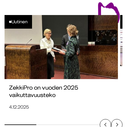
Uutinen
ZekkiPro on vuoden 2025
vaikuttavuusteko
7
4.12.2025