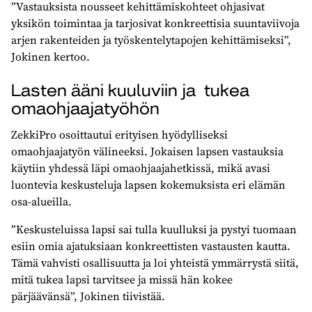
”Vastauksista nousseet kehittämiskohteet ohjasivat
yksikön toimintaa ja tarjosivat konkreettisia suuntaviivoja
arjen rakenteiden ja työskentelytapojen kehittämiseksi”,
Jokinen kertoo.
Lasten ääni kuuluviin ja tukea
omaohjaajatyöhön
ZekkiPro osoittautui erityisen hyödylliseksi
omaohjaajatyön välineeksi. Jokaisen lapsen vastauksia
käytiin yhdessä läpi omaohjaajahetkissä, mikä avasi
luontevia keskusteluja lapsen kokemuksista eri elämän
osa-​alueilla.
”Keskusteluissa lapsi sai tulla kuulluksi ja pystyi tuomaan
esiin omia ajatuksiaan konkreettisten vastausten kautta.
Tämä vahvisti osallisuutta ja loi yhteistä ymmärrystä siitä,
mitä tukea lapsi tarvitsee ja missä hän kokee
pärjäävänsä”, Jokinen tiivistää.