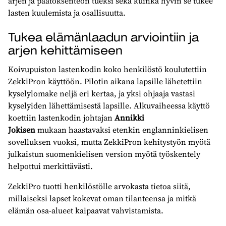
arjen ja päätöksenteon tueksi sekä kuinka hyvin se tukee
lasten kuulemista ja osallisuutta.
Tukea elämänlaadun arviointiin ja
arjen kehittämiseen
Koivupuiston lastenkodin koko henkilöstö koulutettiin
ZekkiPron käyttöön. Pilotin aikana lapsille lähetettiin
kyselylomake neljä eri kertaa, ja yksi ohjaaja vastasi
kyselyiden lähettämisestä lapsille. Alkuvaiheessa käyttö
koettiin lastenkodin johtajan
Annikki
Jokisen
mukaan haastavaksi etenkin englanninkielisen
sovelluksen vuoksi, mutta ZekkiPron kehitystyön myötä
julkaistun suomenkielisen version myötä työskentely
helpottui merkittävästi.
ZekkiPro tuotti henkilöstölle arvokasta tietoa siitä,
millaiseksi lapset kokevat oman tilanteensa ja mitkä
elämän osa-​alueet kaipaavat vahvistamista.