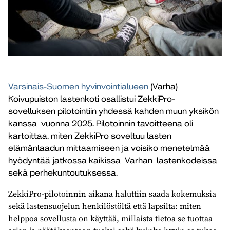
Varsinais-​Suomen hyvinvointialueen
(Varha)
Koivupuiston lastenkoti osallistui ZekkiPro-​
sovelluksen pilotointiin yhdessä kahden muun yksikön
kanssa vuonna 2025. Pilotoinnin tavoitteena oli
kartoittaa, miten ZekkiPro soveltuu lasten
elämänlaadun mittaamiseen ja voisiko menetelmää
hyödyntää jatkossa kaikissa Varhan lastenkodeissa
sekä perhekuntoutuksessa.
ZekkiPro-​pilotoinnin aikana haluttiin saada kokemuksia
sekä lastensuojelun henkilöstöltä että lapsilta: miten
helppoa sovellusta on käyttää, millaista tietoa se tuottaa