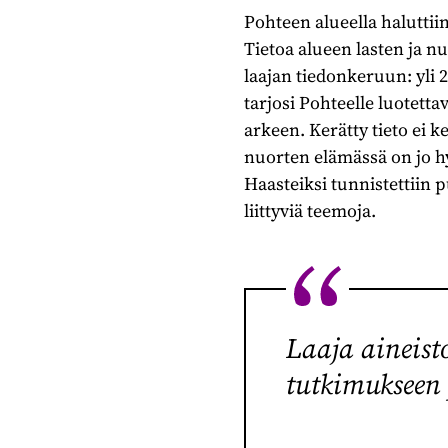
Pohteen alueella haluttiin
Tietoa alueen lasten ja n
laajan tiedonkeruun: yli 2
tarjosi Pohteelle luotett
arkeen. Kerätty tieto ei k
nuorten elämässä on jo hy
Haasteiksi tunnistettiin 
liittyviä teemoja.
Laaja aineisto
tutkimukseen 