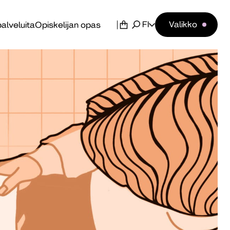
FI
Valikko
alveluita
Opiskelijan opas