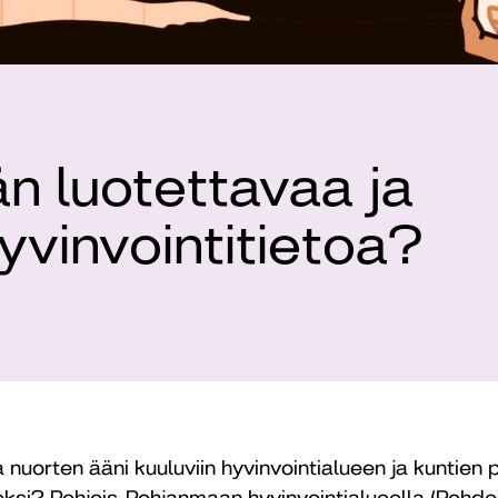
n luotettavaa ja
yvinvointitietoa?
 nuorten ääni kuuluviin hyvinvointialueen ja kuntie
eksi? Pohjois-Pohjanmaan hyvinvointialueella (Pohde