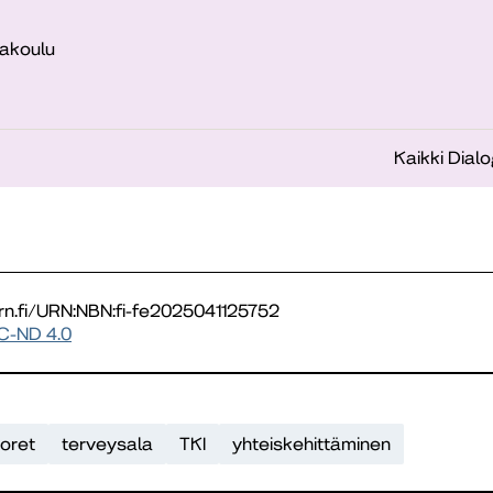
akoulu
Kaikki Dialo
urn.fi/URN:NBN:fi-fe2025041125752
C-ND 4.0
uoret
terveysala
TKI
yhteiskehittäminen