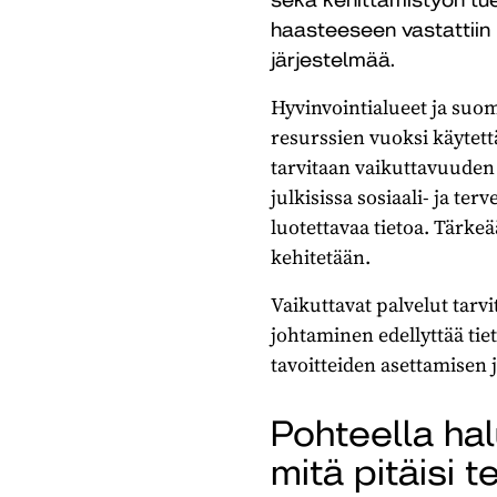
haasteeseen vastattiin
järjestelmää.
Hyvinvointialueet ja suo
resurssien vuoksi käytet
tarvitaan vaikuttavuuden 
julkisissa sosiaali- ja te
luotettavaa tietoa. Tärkeä
kehitetään.
Vaikuttavat palvelut tarvi
johtaminen edellyttää ti
tavoitteiden asettamisen
Pohteella hal
mitä pitäisi 