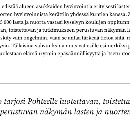
 edistää alueen asukkaiden hyvinvointia erityisesti laste
uorten hyvinvoinnista kerättiin yhdessä kuntien kanssa. 
5 000 lasta ja nuorta vastasi kyselyyn koulujen oppitunne
avan, toistettavan ja tutkimukseen perustuvan näkymän l
eskity vain ongelmiin, vaan se antaa tärkeää tietoa siitä, 
vin. Tällaisina vahvuuksina nousivat esille esimerkiksi 
puolestaan elämänrytmin epäsäännöllisyyttä ja itsetuntoon
 tarjosi Pohteelle luotettavan, toistett
perustuvan näkymän lasten ja nuorten