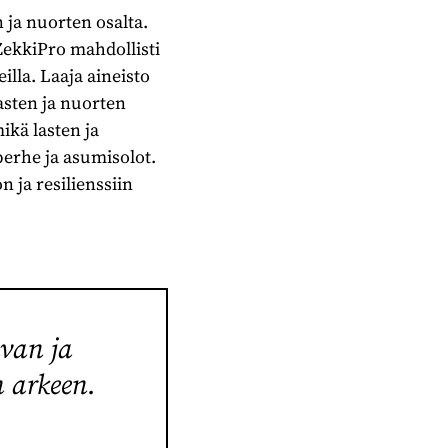
n ja nuorten osalta.
ZekkiPro mahdollisti
illa. Laaja aineisto
asten ja nuorten
mikä lasten ja
perhe ja asumisolot.
 ja resilienssiin
avan ja
 arkeen.