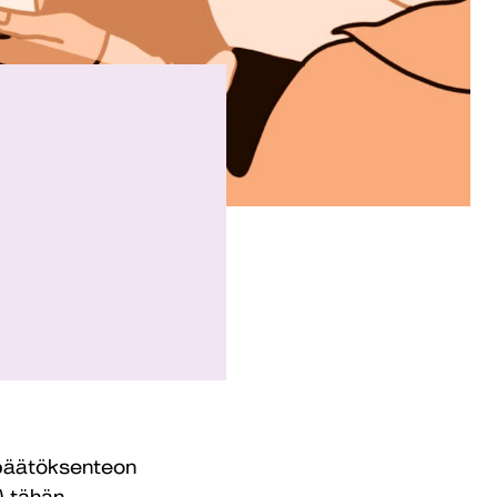
n päätöksenteon
) tähän