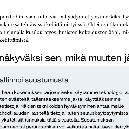
 raportteihin, vaan tuloksia on hyödynnetty esimerkiksi h
en kanssa tehtävässä kehittämistyössä. Yhteinen tilannek
edon rinnalla kuuluu myös ihmisten kokemusten ääni, mik
kehittämistä.
näkyväksi sen, mikä muuten jä
teella ZekkiPro tuo hyvinvointialueen lasten ja nuorte
pia palveluita.
allinnoi suostumusta
kkiPro tukee vaikuttavuuden arviointia ja tiedolla johtam
rhaan kokemuksen tarjoamiseksi käytämme teknologioita,
in kehittämisessä.
Videolla
Pohteen aluevaltuutettu,
ten evästeitä, tallentaaksemme ja/tai käyttääksemme
heenjohtaja sekä Pohteen hyvinvoinnin edistämisen pä
itetietoja. Näiden tekniikoiden hyväksyminen antaa meille
hdollisuuden käsitellä tietoja, kuten selauskäyttäytymistä
n käytöstä.
i yksilöllisiä tunnuksia tällä sivustolla. Suostumuksen
ttäminen tai peruuttaminen voi vaikuttaa haitallisesti tiettyih