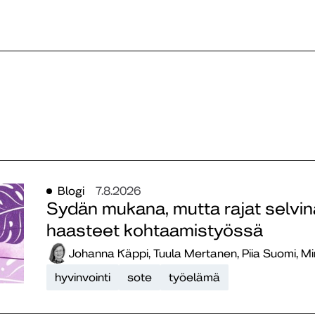
Blogi
7.8.2026
Sydän mukana, mutta rajat selvinä
haasteet kohtaamistyössä
Johanna Käppi, Tuula Mertanen, Piia Suomi, M
hyvinvointi
sote
työelämä