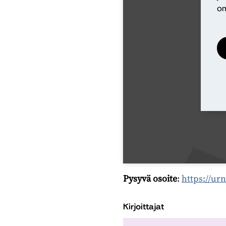
om
Pa
Pysyvä osoite
:
https://ur
Kirjoittajat