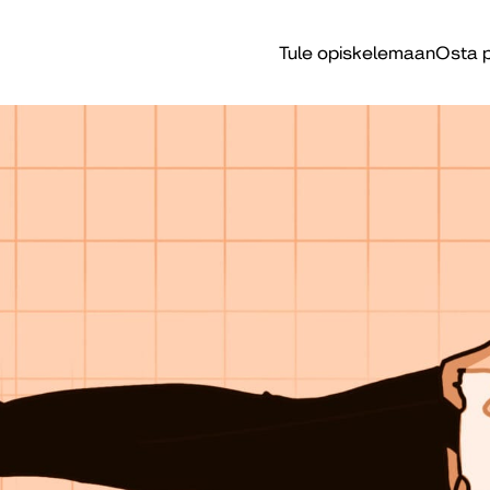
Tule opiskelemaan
Osta p