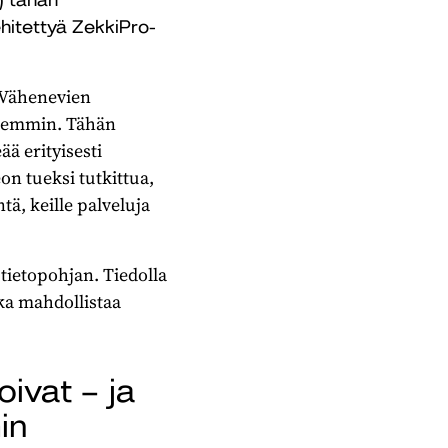
itettyä ZekkiPro-
. Vähenevien
aremmin. Tähän
ä erityisesti
eon tueksi tutkittua,
tä, keille palveluja
 tietopohjan. Tiedolla
ka mahdollistaa
oivat – ja
in