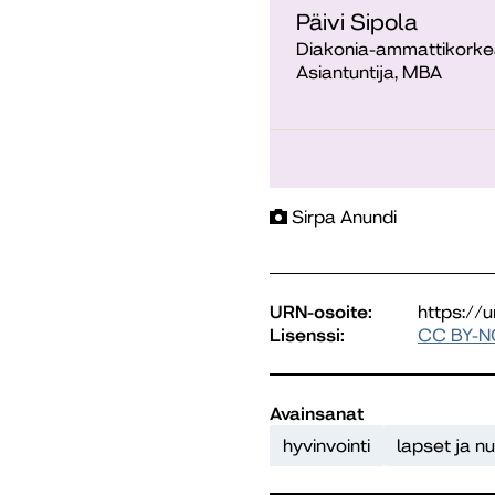
Päivi Sipola
Diakonia-ammattikorke
Asiantuntija, MBA
Sirpa Anundi
URN-osoite:
https://
Lisenssi:
CC BY-N
Avainsanat
hyvinvointi
lapset ja n