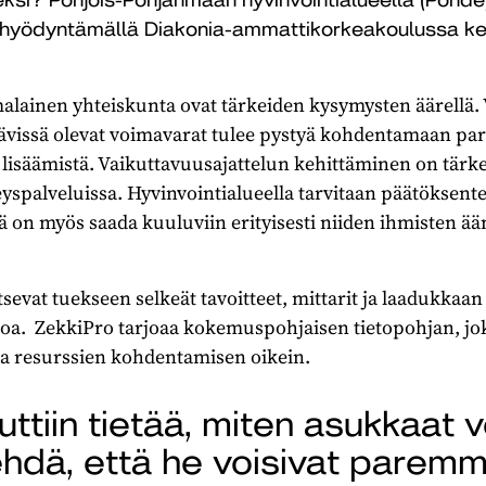
 hyödyntämällä Diakonia-ammattikorkeakoulussa keh
malainen yhteiskunta ovat tärkeiden kysymysten äärellä
tävissä olevat voimavarat tulee pystyä kohdentamaan p
lisäämistä. Vaikuttavuusajattelun kehittäminen on tärkeä
rveyspalveluissa. Hyvinvointialueella tarvitaan päätöksent
ä on myös saada kuuluviin erityisesti niiden ihmisten ään
tsevat tuekseen selkeät tavoitteet, mittarit ja laadukkaan
etoa. ZekkiPro tarjoaa kokemuspohjaisen tietopohjan, jo
 ja resurssien kohdentamisen oikein.
uttiin tietää, miten asukkaat v
tehdä, että he voisivat paremm