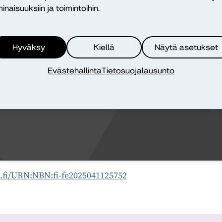
inaisuuksiin ja toimintoihin.
Hyväksy
Kiellä
Näytä asetukset
ina tästä markkinointi hyväksyäksesi markkinointievästeet
Evästehallinta
Tietosuojalausunto
ja ottaaksesi tämän sisällön käyttöön
n.fi/URN:NBN:fi-fe2025041125752