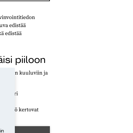
yvinvointitiedon
uva edistää
ä edistää
isi piiloon
n äänen kuuluviin ja
ista eri
ällikkö kertovat
in