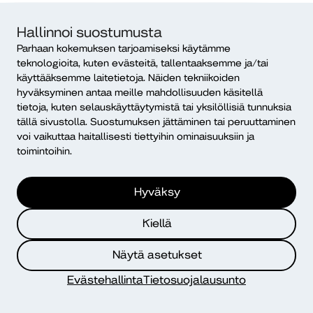
Helsingin-kampus, ilmoittautuminen alkaa 19.11.
Hallinnoi suostumusta
Diak Itä-Suomi (Jyväskylä), ilmoittautuminen alkaa 19.11.
Parhaan kokemuksen tarjoamiseksi käytämme
teknologioita, kuten evästeitä, tallentaaksemme ja/tai
käyttääksemme laitetietoja. Näiden tekniikoiden
Tutkintoa täydentävät opinnot:
hyväksyminen antaa meille mahdollisuuden käsitellä
nuorisotyönohjaajan virka, 70–90
tietoja, kuten selauskäyttäytymistä tai yksilöllisiä tunnuksia
op
tällä sivustolla. Suostumuksen jättäminen tai peruuttaminen
voi vaikuttaa haitallisesti tiettyihin ominaisuuksiin ja
Opinnot suoritetaan kahdessa tai kolmessa osassa
toimintoihin.
(aiemmista opinnoista riippuen).
Hyväksy
Diakonian ja kasvatuksen perusopinnot, kevät 2026:
Verkkototeutus, ilmoittautuminen alkaa 19.11.
Kiellä
Tutkintopäätöksen mukaiset suuntaavat ammattiopinnot:
nuorisotyönohjaaja, kevät 2025:
Näytä asetukset
Helsingin-kampus, ilmoittautuminen alkaa 19.11.
Evästehallinta
Tietosuojalausunto
Diak Itä-Suomi (Jyväskylä), ilmoittautuminen alkaa 19.11.