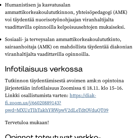
Humanistisen ja kasvatusalan
ammattikorkeakoulututkinnon, yhteisöpedagogi (AMK)
voi täydentää nuorisotyönohjaajan viranhaltijalta
vaadittavilla opinnoilla kelpoisuusehtojen mukaiseksi.
Sosiaali- ja terveysalan ammattikorkeakoulututkinto,
sairaanhoitaja (AMK) on mahdollista täydentää diakonian
viranhaltijalta vaadittavilla opinnoilla.
Infotilaisuus verkossa
Tutkinnon täydentämisestä avoimen amk:n opintoina
järjestetään infotilaisuus Zoomissa ti
18.11. klo 15–16.
Linkki osallistumista varten:
https://diak-
fi.zoom.us/j/66020889143?
pwd=MXUzTlhTakhYRWpwV2dLeTdtOVduQT09
Tervetuloa mukaan!
Opinnot toteutuvat verkko-,