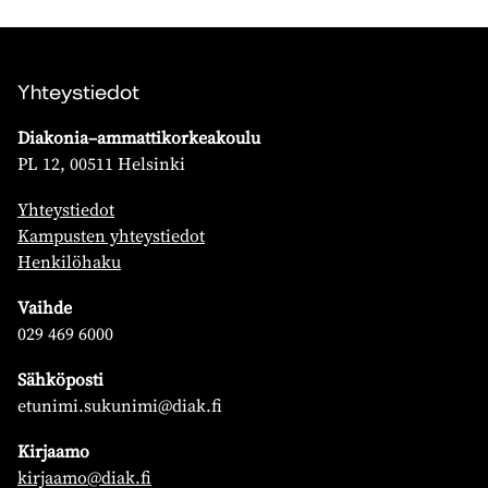
Yhteystiedot
Diakonia–ammattikorkeakoulu
PL 12, 00511 Helsinki
Yhteystiedot
Kampusten yhteystiedot
Henkilöhaku
Vaihde
029 469 6000
Sähköposti
etunimi.sukunimi@diak.fi
Kirjaamo
kirjaamo@diak.fi