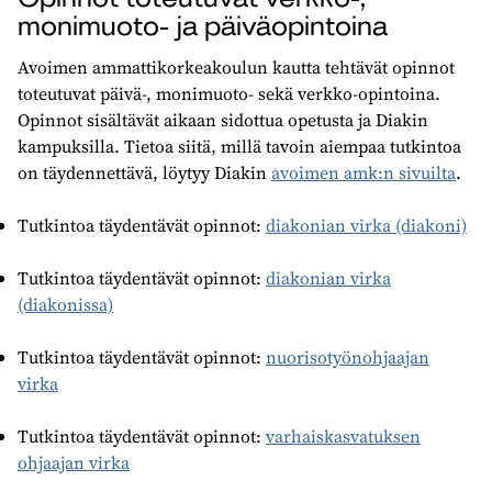
monimuoto- ja päiväopintoina
Avoimen ammattikorkeakoulun kautta tehtävät opinnot
toteutuvat päivä-, monimuoto- sekä verkko-opintoina.
Opinnot sisältävät aikaan sidottua opetusta ja Diakin
kampuksilla. Tietoa siitä, millä tavoin aiempaa tutkintoa
on täydennettävä, löytyy Diakin
avoimen amk:n sivuilta
.
Tutkintoa täydentävät opinnot:
diakonian virka (diakoni)
Tutkintoa täydentävät opinnot:
diakonian virka
(diakonissa)
Tutkintoa täydentävät opinnot:
nuorisotyönohjaajan
virka
Tutkintoa täydentävät opinnot:
varhaiskasvatuksen
ohjaajan virka