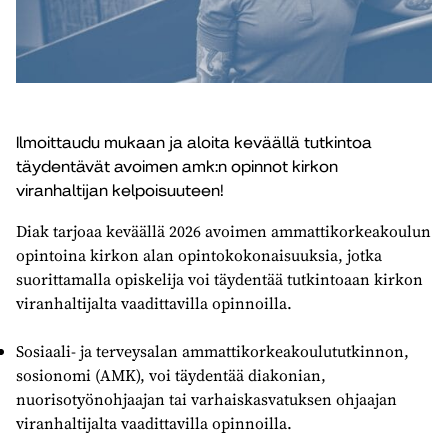
Ilmoittaudu mukaan ja aloita keväällä tutkintoa
täydentävät avoimen amk:n opinnot kirkon
viranhaltijan kelpoisuuteen!
Diak tarjoaa keväällä 2026 avoimen ammattikorkeakoulun
opintoina kirkon alan opintokokonaisuuksia, jotka
suorittamalla opiskelija voi täydentää tutkintoaan kirkon
viranhaltijalta vaadittavilla opinnoilla.
Sosiaali- ja terveysalan ammattikorkeakoulututkinnon,
sosionomi (AMK), voi täydentää diakonian,
nuorisotyönohjaajan tai varhaiskasvatuksen ohjaajan
viranhaltijalta vaadittavilla opinnoilla.