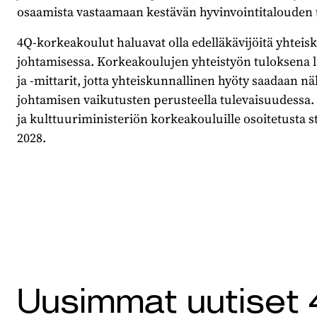
osaamista vastaamaan kestävän hyvinvointitalouden 
4Q-korkeakoulut haluavat olla edelläkävijöitä yhtei
johtamisessa. Korkeakoulujen yhteistyön tuloksena la
ja -mittarit, jotta yhteiskunnallinen hyöty saadaan 
johtamisen vaikutusten perusteella tulevaisuudessa.
ja kulttuuriministeriön korkeakouluille osoitetusta s
2028.
Uusimmat uutiset 