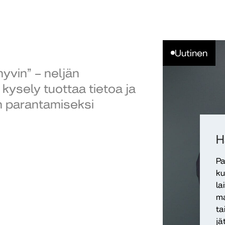
Uutinen
hyvin” – neljän
ysely tuottaa tietoa ja
in parantamiseksi
H
Pa
ku
la
ma
ta
jä