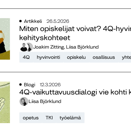
Artikkeli
26.5.2026
Miten opiskelijat voivat? 4Q-hyvi
kehityskohteet
Joakim Zitting, Liisa Björklund
4Q
hyvinvointi
opiskelu
osallisuus
yht
Blogi
12.3.2026
4Q-vaikuttavuusdialogi vie kohti 
Liisa Björklund
opetus
TKI
työelämä