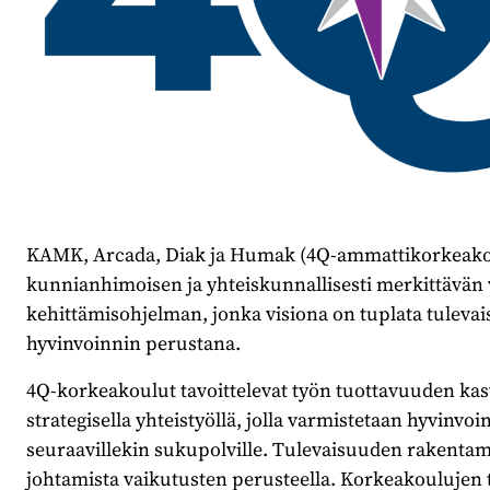
KAMK, Arcada, Diak ja Humak (4Q-ammattikorkeakou
kunnianhimoisen ja yhteiskunnallisesti merkittävän
kehittämisohjelman, jonka visiona on tuplata tule
hyvinvoinnin perustana.
4Q-korkeakoulut tavoittelevat työn tuottavuuden kas
strategisella yhteistyöllä, jolla varmistetaan hyvinv
seuraavillekin sukupolville. Tulevaisuuden rakentami
johtamista vaikutusten perusteella. Korkeakoulujen