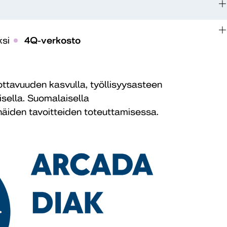
si
4Q-verkosto
ottavuuden kasvulla, työllisyysasteen
isella. Suomalaisella
näiden tavoitteiden toteuttamisessa.