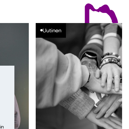
Uutinen
in