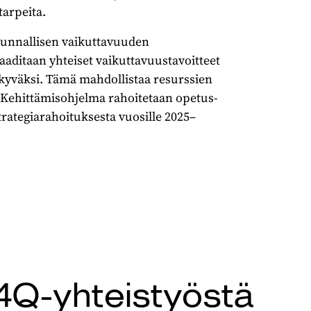
tarpeita.
skunnallisen vaikuttavuuden
aditaan yhteiset vaikuttavuustavoitteet
näkyväksi. Tämä mahdollistaa resurssien
 Kehittämisohjelma rahoitetaan opetus-
trategiarahoituksesta vuosille 2025–
4Q-yhteistyöstä