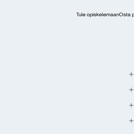
Tule opiskelemaan
Osta p