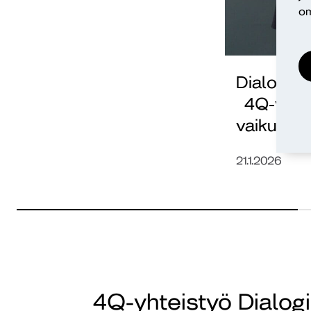
om
Dialogi y
4Q-verko
vaikutta
21.1.2026
4Q-yhteistyö Dialog