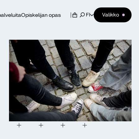
FI
Valikko
alveluita
Opiskelijan opas