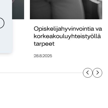
a –
Opiskelijahyvinvointia vah
korkeakouluyhteistyöllä – 
tarpeet
28.8.2025