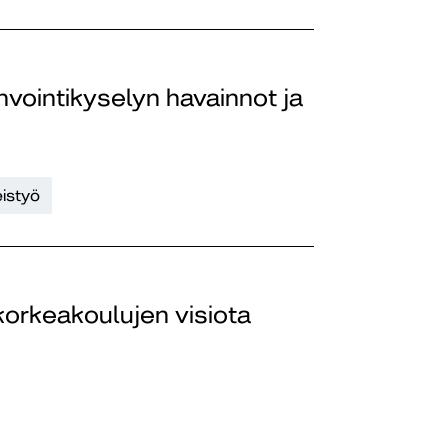
nvointikyselyn havainnot ja
eistyö
korkeakoulujen visiota