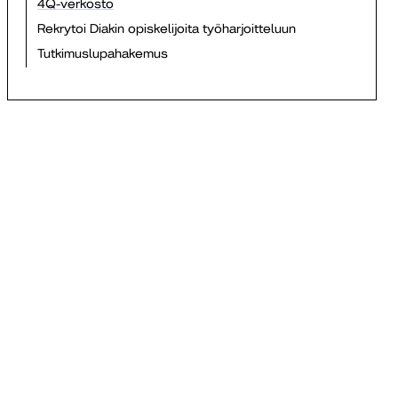
4Q-verkosto
Rekrytoi Diakin opiskelijoita työharjoitteluun
Tutkimuslupahakemus