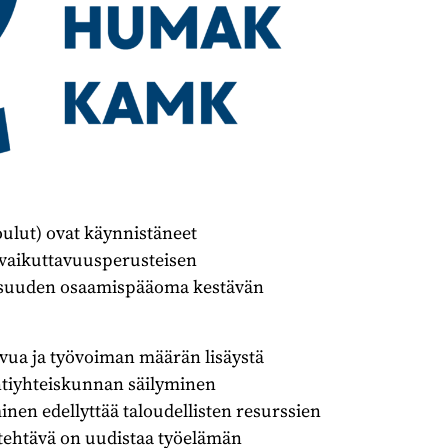
lut) ovat käynnistäneet
 vaikuttavuusperusteisen
vaisuuden osaamispääoma kestävän
vua ja työvoiman määrän lisäystä
ointiyhteiskunnan säilyminen
nen edellyttää taloudellisten resurssien
 tehtävä on uudistaa työelämän