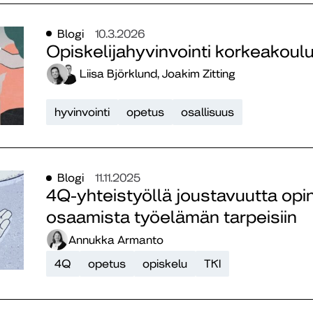
Blogi
10.3.2026
Opiskelijahyvinvointi korkeakoul
Liisa Björklund, Joakim Zitting
hyvinvointi
opetus
osallisuus
Blogi
11.11.2025
4Q-yhteistyöllä joustavuutta opin
osaamista työelämän tarpeisiin
Annukka Armanto
4Q
opetus
opiskelu
TKI