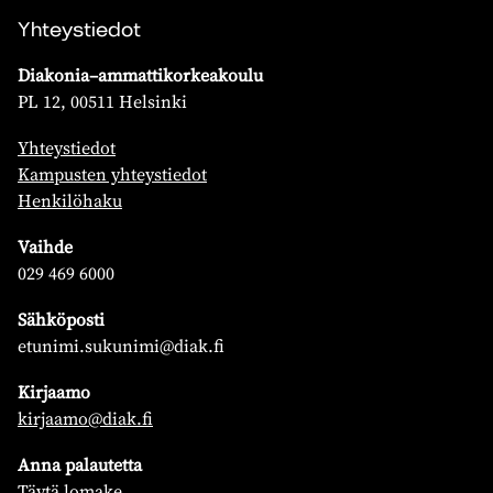
Yhteystiedot
Diakonia–ammattikorkeakoulu
PL 12, 00511 Helsinki
Yhteystiedot
Kampusten yhteystiedot
Henkilöhaku
Vaihde
029 469 6000
Sähköposti
etunimi.sukunimi@diak.fi
Kirjaamo
kirjaamo@diak.fi
Anna palautetta
Täytä lomake