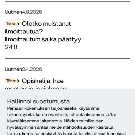
Uutinen
4.8.2026
Oletko muistanut
Tärkeä
ilmoittautua?
Ilmoittautumisaika päättyy
24.8.
Uutinen
2.4.2026
Opiskelija, hae
Tärkeä
mentorointiohjelmaan!
Hallinnoi suostumusta
Parhaan kokemuksen tarjoamiseksi käytämme
Uutinen
3.8.2026
teknologioita, kuten evästeitä, tallentaaksemme ja/tai
käyttääksemme laitetietoja. Näiden tekniikoiden
Tulevan lukuvuoden
hyväksyminen antaa meille mahdollisuuden käsitellä
opintolainaa voi nostaa jo
tietoja, kuten selauskäyttäytymistä tai yksilöllisiä tunnuksia