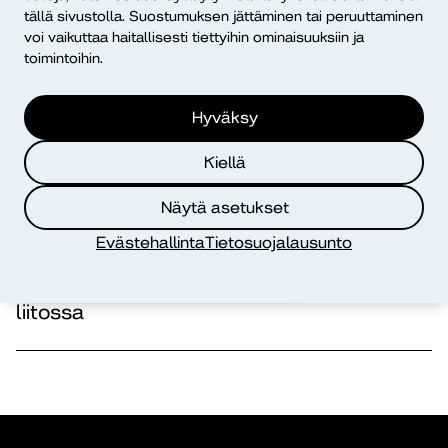
elokuussa
tällä sivustolla. Suostumuksen jättäminen tai peruuttaminen
voi vaikuttaa haitallisesti tiettyihin ominaisuuksiin ja
toimintoihin.
Avoimet työ- ja harjoittelupaikat
3.8.2026
Hyväksy
Yksi harjoittelupaikka auki
Parasta Lapsille ry:llä
Kiellä
perheiden leireillä syksyllä!
Näytä asetukset
Evästehallinta
Tietosuojalausunto
Avoimet työ- ja harjoittelupaikat
29.7.2026
Harjoittelu Ensi- ja turvakotien
liitossa