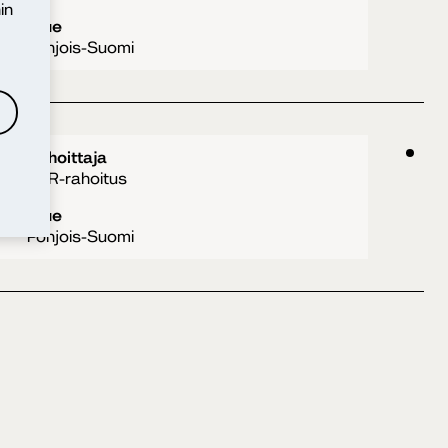
in
Alue
Pohjois-Suomi
Rahoittaja
ESR-rahoitus
Alue
Pohjois-Suomi