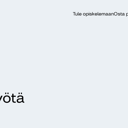
Tule opiskelemaan
Osta p
yötä