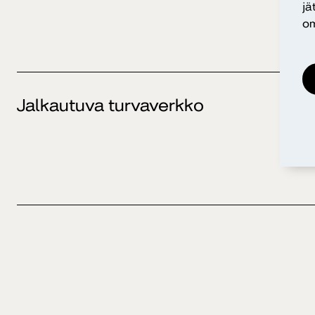
jä
om
Jalkautuva turvaverkko