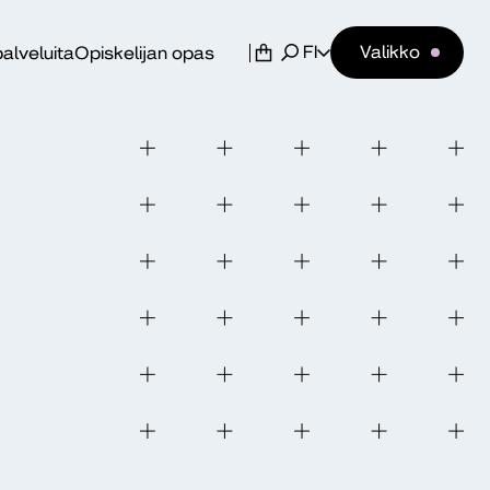
FI
Valikko
alveluita
Opiskelijan opas