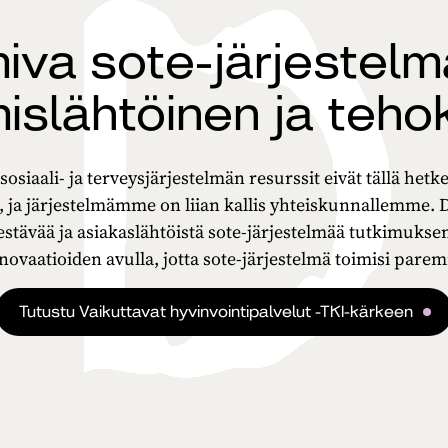
miva sote-järjestelm
mislähtöinen ja teho
osiaali- ja terveysjärjestelmän resurssit eivät tällä het
i, ja järjestelmämme on liian kallis yhteiskunnallemme. 
estävää ja asiakaslähtöistä sote-järjestelmää tutkimuks
nnovaatioiden avulla, jotta sote-järjestelmä toimisi parem
Tutustu Vaikuttavat hyvinvointipalvelut -TKI-kärkeen