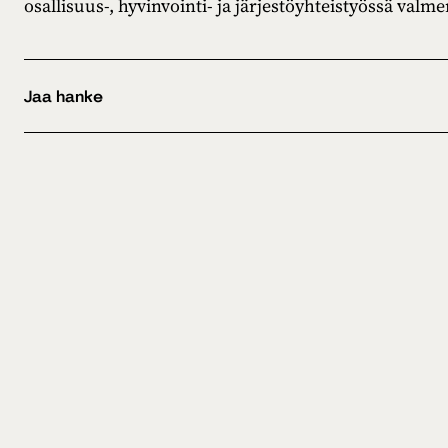
osallisuus-, hyvinvointi- ja järjestöyhteistyössä valm
Jaa hanke