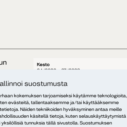
aun
Kesto
04/2026 – 07/2028
oille
Teema
allinnoi suostumusta
Kohtaava moninaisuusosaaminen
rhaan kokemuksen tarjoamiseksi käytämme teknologioita,
ten evästeitä, tallentaaksemme ja/tai käyttääksemme
itetietoja. Näiden tekniikoiden hyväksyminen antaa meille
hdollisuuden käsitellä tietoja, kuten selauskäyttäytymistä
Kesto
i yksilöllisiä tunnuksia tällä sivustolla. Suostumuksen
04/2026 – 05/2028