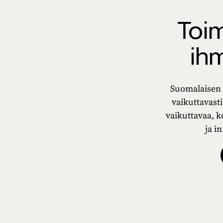
Toi
ih
Suomalaisen s
vaikuttavast
vaikuttavaa, k
ja i