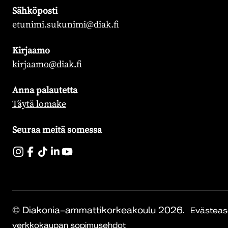
Sähköposti
etunimi.sukunimi@diak.fi
Kirjaamo
kirjaamo@diak.fi
Anna palautetta
Täytä lomake
Seuraa meitä somessa
© Diakonia–ammattikorkeakoulu 2026.
Evästeas
verkkokaupan sopimusehdot