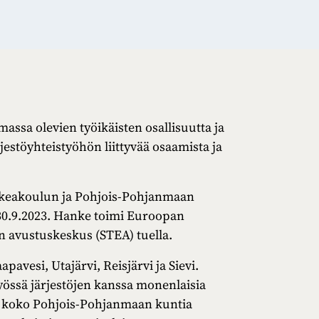
assa olevien työikäisten osallisuutta ja
jestöyhteistyöhön liittyvää osaamista ja
rkeakoulun ja Pohjois-Pohjanmaan
-30.9.2023. Hanke toimi Euroopan
jen avustuskeskus (STEA) tuella.
vesi, Utajärvi, Reisjärvi ja Sievi.
össä järjestöjen kanssa monenlaisia
in koko Pohjois-Pohjanmaan kuntia