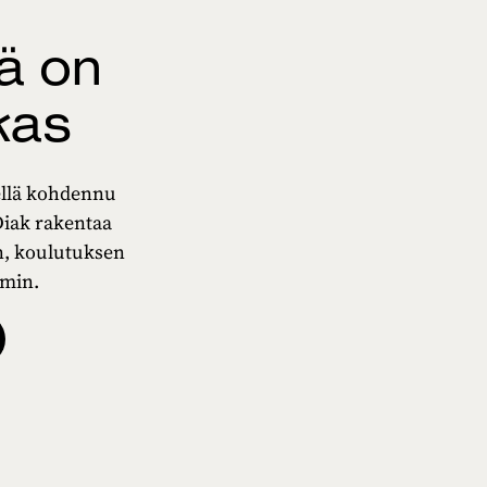
ä on
kas
kellä kohdennu
Diak rakentaa
en, koulutuksen
min.​