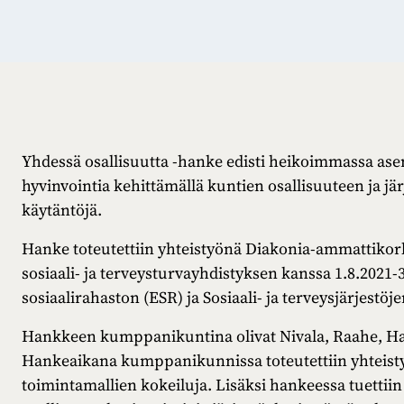
Yhdessä osallisuutta -hanke edisti heikoimmassa asem
hyvinvointia kehittämällä kuntien osallisuuteen ja jär
käytäntöjä.
Hanke toteutettiin yhteistyönä Diakonia-ammattiko
sosiaali- ja terveysturvayhdistyksen kanssa 1.8.2021
sosiaalirahaston (ESR) ja Sosiaali- ja terveysjärjestö
Hankkeen kumppanikuntina olivat Nivala, Raahe, Haapa
Hankeaikana kumppanikunnissa toteutettiin yhteisty
toimintamallien kokeiluja. Lisäksi hankeessa tuetti