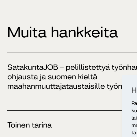
Muita hankkeita
SatakuntaJOB – pelillistettyä työnh
ohjausta ja suomen kieltä
maahanmuuttajataustaisille työnhakij
H
Pa
ku
la
Toinen tarina
ma
ta