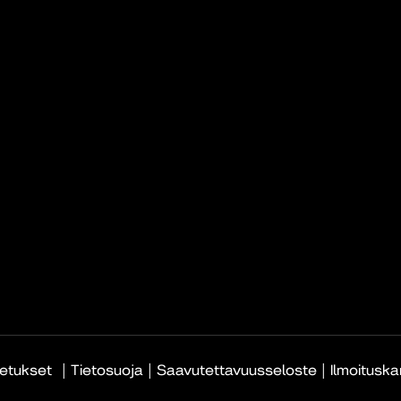
|
|
|
etukset
Tietosuoja
Saavutettavuusseloste
Ilmoitusk