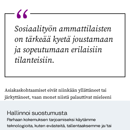
Sosiaalityön ammattilaisten
on tärkeää kyetä joustamaan
ja sopeutumaan erilaisiin
tilanteisiin.
Asiakaskohtaamiset eivät niinkään yllättäneet tai
järkyttäneet, vaan monet niistä palauttivat mieleeni
ensimmäiset kokemukseni sosiaalityön arjen käytäntöistä
(Piiroinen, 2023). Oli kiinnostavaa huomata, kuinka
Hallinnoi suostumusta
vähän perusasiat, kuten vaikkapa kysymys asiakkaiden
Parhaan kokemuksen tarjoamiseksi käytämme
elämänhallinnan ja toimintakyvyn haasteista sekä
teknologioita, kuten evästeitä, tallentaaksemme ja/tai