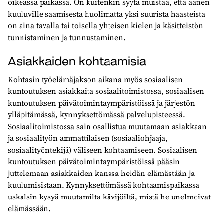
oikeassa paikassa. On kuitenkin syytä muistaa, että äänen
kuuluville saamisesta huolimatta yksi suurista haasteista
on aina tavalla tai toisella yhteisen kielen ja käsitteistön
tunnistaminen ja tunnustaminen.
Asiakkaiden kohtaamisia
Kohtasin työelämäjakson aikana myös sosiaalisen
kuntoutuksen asiakkaita sosiaalitoimistossa, sosiaalisen
kuntoutuksen päivätoimintaympäristöissä ja järjestön
ylläpitämässä, kynnyksettömässä palvelupisteessä.
Sosiaalitoimistossa sain osallistua muutamaan asiakkaan
ja sosiaalityön ammattilaisen (sosiaaliohjaaja,
sosiaalityöntekijä) väliseen kohtaamiseen. Sosiaalisen
kuntoutuksen päivätoimintaympäristöissä pääsin
juttelemaan asiakkaiden kanssa heidän elämästään ja
kuulumisistaan. Kynnyksettömässä kohtaamispaikassa
uskalsin kysyä muutamilta kävijöiltä, mistä he unelmoivat
elämässään.