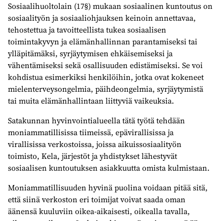
Sosiaalihuoltolain (17§) mukaan sosiaalinen kuntoutus on
sosiaalityön ja sosiaaliohjauksen keinoin annettavaa,
tehostettua ja tavoitteellista tukea sosiaalisen
toimintakyvyn ja elämänhallinnan parantamiseksi tai
ylläpitämäksi, syrjäytymisen ehkäisemiseksi ja
vähentämiseksi sekä osallisuuden edistämiseksi. Se voi
kohdistua esimerkiksi henkilöihin, jotka ovat kokeneet
mielenterveysongelmia, päihdeongelmia, syrjäytymistä
tai muita elämänhallintaan liittyviä vaikeuksia.
Satakunnan hyvinvointialueella tätä työtä tehdään
moniammatillisissa tiimeissä, epävirallisissa ja
virallisissa verkostoissa, joissa aikuissosiaalityön
toimisto, Kela, järjestöt ja yhdistykset lähestyvät
sosiaalisen kuntoutuksen asiakkuutta omista kulmistaan.
Moniammatillisuuden hyvinä puolina voidaan pitää sitä,
että siinä verkoston eri toimijat voivat saada oman
äänensä kuuluviin oikea-aikaisesti, oikealla tavalla,