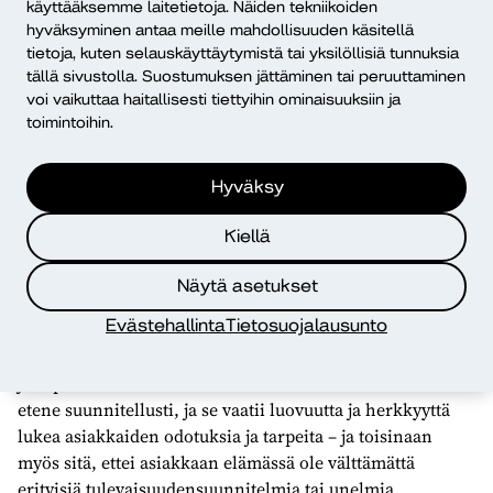
kysymys asiakkaan ihmisarvosta alati muuttuvassa
käyttääksemme laitetietoja. Näiden tekniikoiden
työyhteiskunnassa olivat vajaan 30 vuoden aikana
hyväksyminen antaa meille mahdollisuuden käsitellä
tietoja, kuten selauskäyttäytymistä tai yksilöllisiä tunnuksia
muuttuneet aikuissosiaalityössä.
tällä sivustolla. Suostumuksen jättäminen tai peruuttaminen
voi vaikuttaa haitallisesti tiettyihin ominaisuuksiin ja
Oppia omaan työhön
toimintoihin.
Sosiaalisen kuntoutuksen parissa tehdään merkittävää ja
tärkeää työtä Satakunnan hyvinvointialueella. Sosiaalisen
Hyväksy
kuntoutuksen asiakkaiden elämänhallinnan ja
toimintakyvyn kysymykset ovat monimutkaisia, mutta
Kiellä
tärkeää on lähestyä vaikeissa elämäntilanteissa olevia
asiakkaita ymmärtävästi ja kunnioittavasti.
Näytä asetukset
Evästehallinta
Tietosuojalausunto
Työelämäjakso antoi omaan työhöni uusia näkökulmia.
Sosiaalityön ammattilaisten on tärkeää kyetä joustamaan
ja sopeutumaan erilaisiin tilanteisiin. Kuntoutus ei aina
etene suunnitellusti, ja se vaatii luovuutta ja herkkyyttä
lukea asiakkaiden odotuksia ja tarpeita – ja toisinaan
myös sitä, ettei asiakkaan elämässä ole välttämättä
erityisiä tulevaisuudensuunnitelmia tai unelmia.