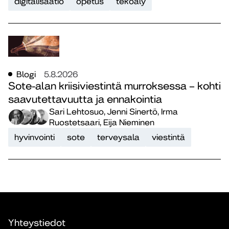
digitalisaatio
opetus
tekoäly
Blogi
5.8.2026
Sote-alan kriisiviestintä murroksessa – kohti
saavutettavuutta ja ennakointia
Sari Lehtosuo, Jenni Sinertö, Irma
Ruostetsaari, Eija Nieminen
hyvinvointi
sote
terveysala
viestintä
Yhteystiedot