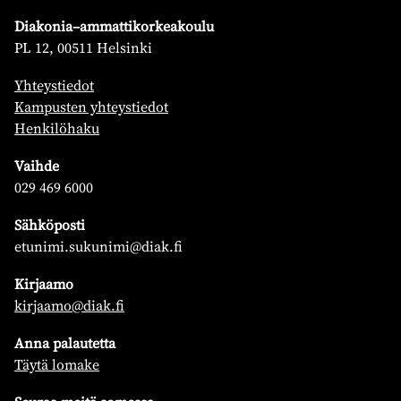
Diakonia–ammattikorkeakoulu
PL 12, 00511 Helsinki
Yhteystiedot
Kampusten yhteystiedot
Henkilöhaku
Vaihde
029 469 6000
Sähköposti
etunimi.sukunimi@diak.fi
Kirjaamo
kirjaamo@diak.fi
Anna palautetta
Täytä lomake