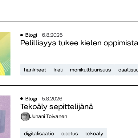
Blogi
6.8.2026
Pelillisyys tukee kielen oppimist
hankkeet
kieli
monikulttuurisuus
osallisu
Blogi
5.8.2026
Tekoäly sepittelijänä
Juhani Toivanen
digitalisaatio
opetus
tekoäly