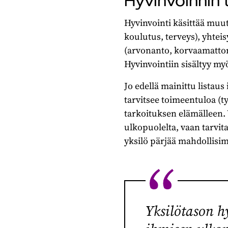
Hyvinvoinnin 
Hyvinvointi käsittää muuta
koulutus, terveys), yhtei
(arvonanto, korvaamattomu
Hyvinvointiin sisältyy my
Jo edellä mainittu listaus
tarvitsee toimeentuloa (työ
tarkoituksen elämälleen.
ulkopuolelta, vaan tarvita
yksilö pärjää mahdollisim
Yksilötason h