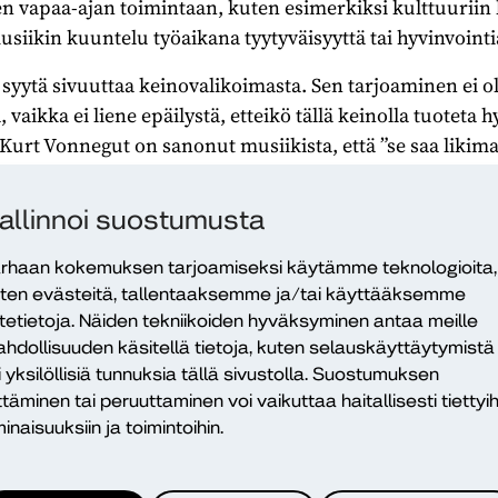
en vapaa-ajan toimintaan, kuten esimerkiksi kulttuuriin l
siikin kuuntelu työaikana tyytyväisyyttä tai hyvinvointi
syytä sivuuttaa keinovalikoimasta. Sen tarjoaminen ei ole
vaikka ei liene epäilystä, etteikö tällä keinolla tuoteta h
 Kurt Vonnegut on sanonut musiikista, että ”se saa likim
pitäisi siitä ilman musiikkia”. Humoristisesti hän my
masennusepidemiaan tepsivä täsmälääke on nimeltään 
allinnoi suostumusta
atta musiikin merkityksen harva voi kiistää.
rhaan kokemuksen tarjoamiseksi käytämme teknologioita,
n.fi/URN:NBN:fi-fe20230908121861
ten evästeitä, tallentaaksemme ja/tai käyttääksemme
itetietoja. Näiden tekniikoiden hyväksyminen antaa meille
hdollisuuden käsitellä tietoja, kuten selauskäyttäytymistä
i yksilöllisiä tunnuksia tällä sivustolla. Suostumuksen
ttäminen tai peruuttaminen voi vaikuttaa haitallisesti tiettyih
inaisuuksiin ja toimintoihin.
Kaikki Dialo