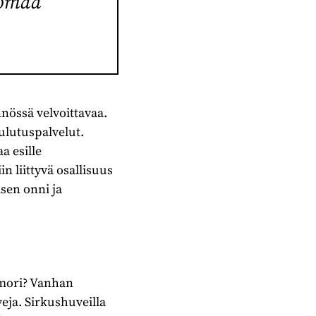
 omaa
nnössä velvoittavaa.
oulutuspalvelut.
a esille
n liittyvä osallisuus
isen onni ja
umori? Vanhan
eja. Sirkushuveilla