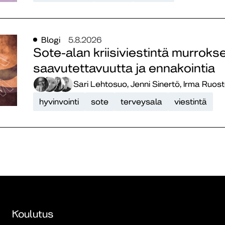
Blogi
5.8.2026
Sote-alan kriisiviestintä murroks
saavutettavuutta ja ennakointia
Sari Lehtosuo, Jenni Sinertö, Irma Ruost
hyvinvointi
sote
terveysala
viestintä
Koulutus