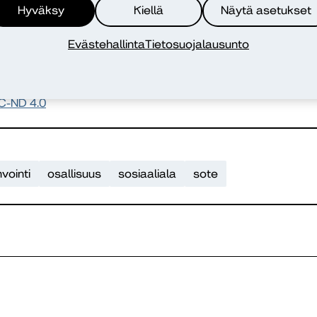
Hyväksy
Kiellä
Näytä asetukset
Evästehallinta
Tietosuojalausunto
urn.fi/URN:NBN:fi-fe20230908121861
C-ND 4.0
vointi
osallisuus
sosiaaliala
sote