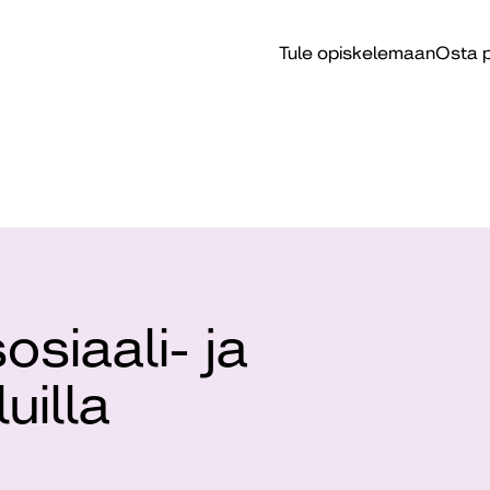
Tule opiskelemaan
Osta p
osiaali- ja
uilla