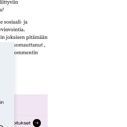
iittyviin
a?
 sosiaali- ja
yvinvointia.
ain jokaisen pitämään
ös on huomauttanut ,
blues. Kommentin
in
gin kirjoitukset