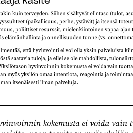
laaja käsite
kin kuin terveyden. Siihen sisältyvät elintaso (tulot, asu
syyssuhteet (paikallisuus, perhe, ystävät) ja itsensä tot
us, poliittiset resurssit, mielenkiintoinen vapaa-ajan 
ös elämänhallinta ja onnellisuuden tunne (vs. onnettoma
 ilmentää, että hyvinvointi ei voi olla yksin palveluista ki
stä saatavia tuloja, ja ellei se ole mahdollista, tulonsiirt
 Yksilötason hyvinvoinnin kokemusta ei voida vain tuott
an myös yksilön omaa intentiota, reagointia ja toimintaa.
man itsenäisesti ilman palveluja.
yvinvoinnin kokemusta ei voida vain 