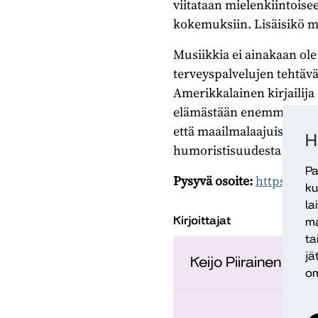
viitataan mielenkiintoise
kokemuksiin. Lisäisikö mu
Musiikkia ei ainakaan ole 
terveyspalvelujen tehtävä, 
Amerikkalainen kirjailija
elämästään enemmän kuin 
että maailmalaajuiseen 
H
humoristisuudesta huolim
Pa
Pysyvä osoite:
https://ur
ku
la
Kirjoittajat
ma
ta
jä
Keijo Piirainen
om