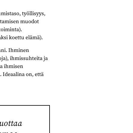
mistaso, työllisyys,
euttamisen muodot
toiminta).
ksi koettu elämä).
inni. Ihminen
oja), ihmissuhteita ja
aa ihmisen
 Ideaalina on, että
tuottaa