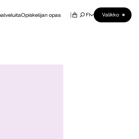
FI
Valikko
alveluita
Opiskelijan opas