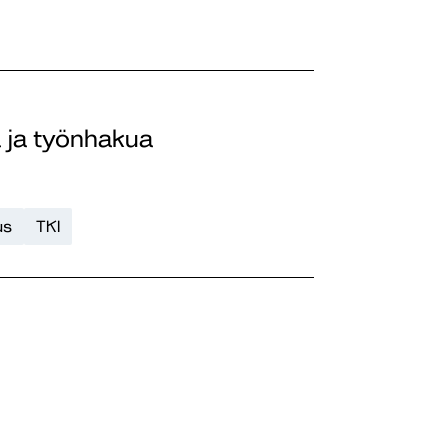
a ja työnhakua
us
TKI