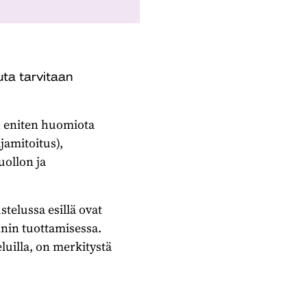
uta tarvitaan
n eniten huomiota
ajamitoitus),
uollon ja
stelussa esillä ovat
innin tuottamisessa.
luilla, on merkitystä