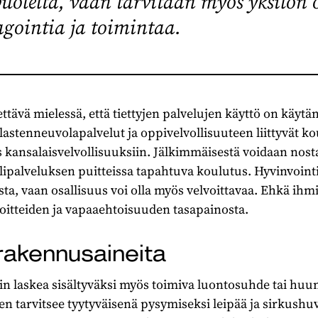
uolelta, vaan tarvitaan myös yksilön
eagointia ja toimintaa.
ttävä mielessä, että tiettyjen palvelujen käyttö on käytä
 lastenneuvolapalvelut ja oppivelvollisuuteen liittyvät k
 kansalaisvelvollisuuksiin. Jälkimmäisestä voidaan nosta
ilipalveluksen puitteissa tapahtuva koulutus. Hyvinvointii
ista, vaan osallisuus voi olla myös velvoittavaa. Ehkä ihm
voitteiden ja vapaaehtoisuuden tasapainosta.
rakennusaineita
iin laskea sisältyväksi myös toimiva luontosuhde tai hu
tarvitsee tyytyväisenä pysymiseksi leipää ja sirkushuv