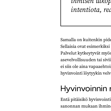
ihmisen ulkop
intentiota, r
Samalla on kuitenkin pide
Sellaisia ovat esimerkiksi
Palvelut kytkeytyvät myös
asevelvollisuuden tai sivi
ei siis ole aina vapaaehto
hyvinvointi löytyykin vel
Hyvinvoinnin 
Entä pitäisikö hyvinvoint
sanonnan mukaan ihminen 