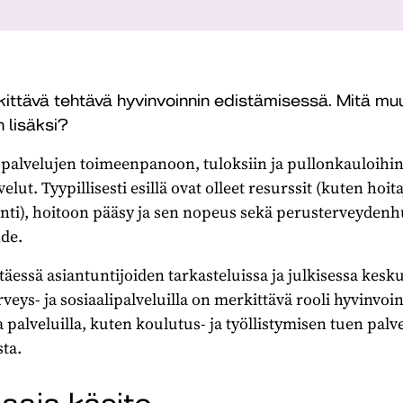
kittävä tehtävä hyvinvoinnin edistämisessä. Mitä mu
n lisäksi?
 palvelujen toimeenpanoon, tuloksiin ja pullonkauloihi
lut. Tyypillisesti esillä ovat olleet resurssit (kuten hoit
ointi), hoitoon pääsy ja sen nopeus sekä perusterveydenh
de.
ttäessä asiantuntijoiden tarkasteluissa ja julkisessa kesku
erveys- ja sosiaalipalveluilla on merkittävä rooli hyvinvo
 palveluilla, kuten koulutus- ja työllistymisen tuen palve
ta.