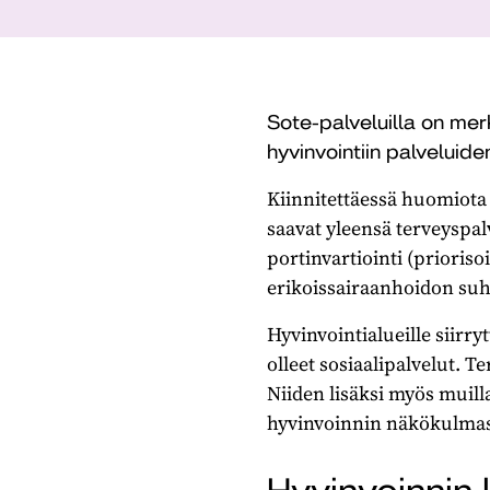
Sote-palveluilla on mer
hyvinvointiin palveluide
Kiinnitettäessä huomiota
saavat yleensä terveyspalve
portinvartiointi (prioris
erikoissairaanhoidon suh
Hyvinvointialueille siirry
olleet sosiaalipalvelut. T
Niiden lisäksi myös muilla
hyvinvoinnin näkökulmas