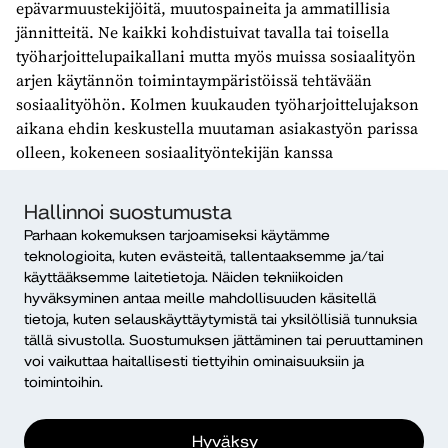
epävarmuustekijöitä, muutospaineita ja ammatillisia
jännitteitä. Ne kaikki kohdistuivat tavalla tai toisella
työharjoittelupaikallani mutta myös muissa sosiaalityön
arjen käytännön toimintaympäristöissä tehtävään
sosiaalityöhön. Kolmen kuukauden työharjoittelujakson
aikana ehdin keskustella muutaman asiakastyön parissa
olleen, kokeneen sosiaalityöntekijän kanssa
sosiaalityöstä Suomessa. Näiden keskustelujen ansiosta
sain laajan ja moniulotteisen katseen suomalaisen
Hallinnoi suostumusta
sosiaalityön arkeen.
Parhaan kokemuksen tarjoamiseksi käytämme
teknologioita, kuten evästeitä, tallentaaksemme ja/tai
Sosiaalityöntekijöiden kanssa käymieni keskustelujen
käyttääksemme laitetietoja. Näiden tekniikoiden
ansiosta opin, että monet sosiaalityöntekijät olivat
hyväksyminen antaa meille mahdollisuuden käsitellä
työssään turhautuneita, uupuneita ja väsyneitä. Samalla
tietoja, kuten selauskäyttäytymistä tai yksilöllisiä tunnuksia
kuitenkin tiedostin, että asioiden ymmärtäminen ja
tällä sivustolla. Suostumuksen jättäminen tai peruuttaminen
niiden kokeminen ovat viime kädessä eri asioita. Yhtäältä
voi vaikuttaa haitallisesti tiettyihin ominaisuuksiin ja
tunsin ymmärtäväni, että sosiaalityöntekijöiden ei ole
toimintoihin.
hyvä olla työssään. Toisaalta minusta tuntui, että en
tainnut kuitenkaan riittävän hyvin oivaltaa, miltä
Hyväksy