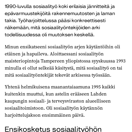
1990-luvulla sosiaalityö koki erilaisia jännitteitä ja
epävarmuustekijöitä rakennemuutosten ja laman
takia. Työharjoittelussa pääsi konkreettisesti
näkemään, mitä sosiaalityöntekijöiden arki
todellisuudessa oli muutoksen keskellä.
Minun ensikatseeni sosiaalityön arjen käytäntöihin oli
etäinen ja hapuileva. Aloittaessani sosiaalityön
maisteriopintoja Tampereen yliopistossa syyskuussa 1993
minulla ei ollut selkeää käsitystä, mitä sosiaalityö on tai
mitä sosiaalityöntekijät tekevät arkisessa työssään.
Yhtenä helmikuisena maanantaiaamuna 1995 kaikki
kuitenkin muuttui, kun astelin erääseen Lahden
kaupungin sosiaali- ja terveysviraston alueelliseen
sosiaalitoimistoon. Oli sosiaalityön käytännön
harjoittelujakson ensimmäinen päivä.
Ensikosketus sosiaalityöhön