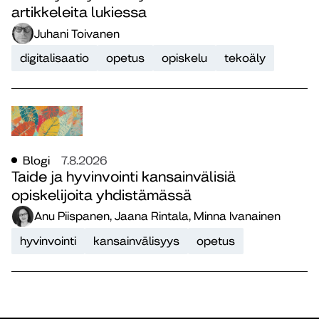
artikkeleita lukiessa
Juhani Toivanen
digitalisaatio
opetus
opiskelu
tekoäly
Blogi
7.8.2026
Taide ja hyvinvointi kansainvälisiä
opiskelijoita yhdistämässä
Anu Piispanen, Jaana Rintala, Minna Ivanainen
hyvinvointi
kansainvälisyys
opetus