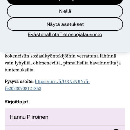
sosiaalityöntekijöistä todella tuntui työskennellä jatkuvan
epävarmuuden oloissa.
Kiellä
Vasta vuosien päästä, työharjoittelun jälkeen, löysin
Näytä asetukset
oikeat sanat kuvaamaan omaa kokemusmaailmaani,
sosiaalityöntekijöiden ymmärtämisen ja
Evästehallinta
Tietosuojalausunto
ymmärtämättömyyden välistä ristiriitaisuutta. Tajusin,
että omat kokemukseni sosiaalityön arjesta näyttävät
kokeneisiin sosiaalityöntekijöihin verrattuna lähinnä
vain lyhyiltä, ohimeneviltä, pinnallisilta havainnoilta ja
tuntemuksilta.
Pysyvä osoite:
https://urn.fi/URN:NBN:fi-
fe20230908121853
Kirjoittajat
Hannu Piiroinen