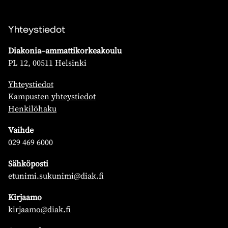
Yhteystiedot
Diakonia–ammattikorkeakoulu
PL 12, 00511 Helsinki
Yhteystiedot
Kampusten yhteystiedot
Henkilöhaku
Vaihde
029 469 6000
Sähköposti
etunimi.sukunimi@diak.fi
Kirjaamo
kirjaamo@diak.fi