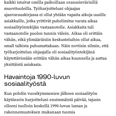
kaikki istuivat omilla paikoillaan oranssinvärisillä
muovituoleilla. Työharjoitteluni ohjaajan
ajanvarauskirjassa ei ollut yhtään vapaita aikoja uusille
asiakkaille, jotka yrittivät puhelimitse varata aikaa
sosiaalityöntekijän vastaanotolle. Asiakkaita tuli
vastaanotolle puolen tunnin välein. Aikaa oli erittäin
vähän, eikä ylimääräisiin keskusteluihin ollut aikaa,
small talkista puhumattakaan. Näin noviisin silmin, että
työharjoittelun ohjaajalla oli sosiaalityöntekijänä
käytettävissään erittäin vähän aikaa kuunnella ja auttaa
yksittäistä asiakasta.
Havaintoja 1990-luvun
sosiaalityöstä
Kun pohdin vuosikymmenien jälkeen sosiaalityön
käytännön harjoitteluni ensimmäistä päivää, tajusin
olleeni tuolloin keskellä 1990-luvun laman ja
rakennemuutoksen mukanaan tuomia