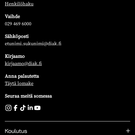
Henkilöhaku
Vaihde
029 469 6000
Sähköposti
etunimi.sukunimi@diak.fi
Kirjaamo
kirjaamo@diak.fi
Anna palautetta
Täytä lomake
Seuraa meitä somessa
Koulutus