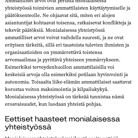
Ammatilliset arvot ovat perusta monialaisessa
yhteistyössä toimivien ammattilaisten käyttäytymiselle ja
päätöksenteolle. Ne ohjaavat sitä, miten eri alojen
asiantuntijat kohtaavat toisensa, ratkaisevat konflikteja ja
tekevät päätöksiä. Monialaisessa yhteistyössä
ammatilliset arvot voivat vaihdella suuresti, ja ne ovat
erityisen tärkeitä, sillä eri taustoista tulevien ihmisten ja
organisaatioiden on ymmärrettävä toistensa
arvomaailmaa ja pyrittävä yhteiseen ymmärrykseen.
Esimerkiksi terveydenhuollon ammattilaisilla voi
keskeisiä arvoja olla esimerkiksi potilaan hyvinvointi ja
autonomia. Toisaalta liike-elämän ammattilaiset saattavat
korostaa voiton maksimointia ja kilpailukykyä.
Monialaisessa yhteistyössä on tärkeää tunnistaa nämä
eroavaisuudet, kun luodaan yhteistä pohjaa.
Eettiset haasteet monialaisessa
yhteistyössä