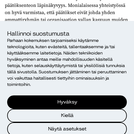
päätöksenteon läpinäkyvyys. Monialaisessa yhteistyössä
on hyvä varmistaa, että päätökset eivät johda yhden
ammattiryhmän tai organisaation vallan kasvuun muiden
kustannuksella. Päätöksentekoprosessin avoimuus ja
Hallinnoi suostumusta
tasapuolisuus ovat keskeisiä eettisiä periaatteita, jotka
auttavat välttämään epäoikeudenmukaisia tuloksia.
Parhaan kokemuksen tarjoamiseksi käytämme
teknologioita, kuten evästeitä, tallentaaksemme ja/tai
käyttääksemme laitetietoja. Näiden tekniikoiden
Pyrkimys yhteiseen hyvään
hyväksyminen antaa meille mahdollisuuden käsitellä
tietoja, kuten selauskäyttäytymistä tai yksilöllisiä tunnuksia
Eettiset näkökulmat ovat olennainen osa monialaista
tällä sivustolla. Suostumuksen jättäminen tai peruuttaminen
yhteistyötä. Ammatilliset arvot ohjaavat päätöksentekoa ja
voi vaikuttaa haitallisesti tiettyihin ominaisuuksiin ja
käyttäytymistä monialaisissa tiimeissä. Eettiset haasteet,
toimintoihin.
kuten erilaisten arvojen yhteensovittaminen ja
päätöksenteon läpinäkyvyys, vaativat jatkuvaa huomiota
Hyväksy
ja keskustelua. Yhteistyön onnistuminen riippuu suuresti
siitä, miten ammattilaiset kohtaavat nämä eettiset
Kiellä
haasteet ja pyrkivät yhteiseen ymmärrykseen ja
oikeudenmukaisiin päätöksiin. Monialaisen yhteistyön
Näytä asetukset
avulla voimme paremmin vastata monimutkaisiin