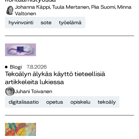
Johanna Käppi, Tuula Mertanen, Piia Suomi, Minna
Valtonen
hyvinvointi
sote
työelämä
Blogi
7.8.2026
Tekoälyn älykäs käyttö tieteellisiä
artikkeleita lukiessa
Juhani Toivanen
digitalisaatio
opetus
opiskelu
tekoäly