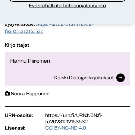
yhteiskunnallisiin haasteisiin ja edistää kestävää
Evästehallinta
Tietosuojalausunto
kehitystä.
Pysyvä osoite:
https://urn.fi/URN:NBN:fi-
fe20231212153532
Kirjoittajat
Hannu Piiroinen
Kaikki Dialogin kirjoitukset
Noora Huppunen
URN-osoite:
https://urn.fi/URN:NBN:fi-
fe20231212153532
Lisenssi:
CC BY-NC-ND 4.0