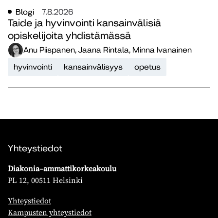
Blogi
7.8.2026
Taide ja hyvinvointi kansainvälisiä
opiskelijoita yhdistämässä
Anu Piispanen, Jaana Rintala, Minna Ivanainen
hyvinvointi
kansainvälisyys
opetus
Yhteystiedot
Diakonia–ammattikorkeakoulu
PL 12, 00511 Helsinki
Yhteystiedot
Kampusten yhteystiedot