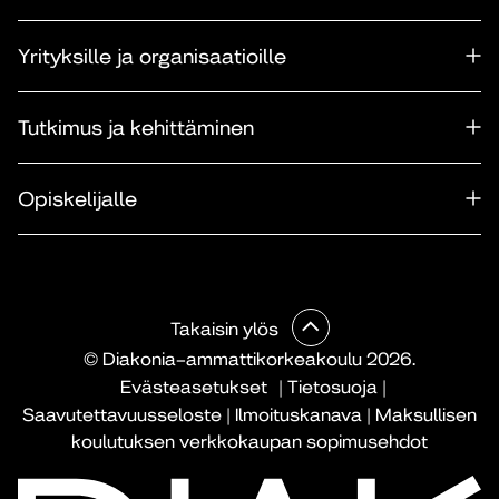
Yrityksille ja organisaatioille
Tutkimus ja kehittäminen
Opiskelijalle
Takaisin ylös
© Diakonia–ammattikorkeakoulu 2026.
Evästeasetukset
|
Tietosuoja
|
Saavutettavuusseloste
|
Ilmoituskanava
|
Maksullisen
koulutuksen verkkokaupan sopimusehdot