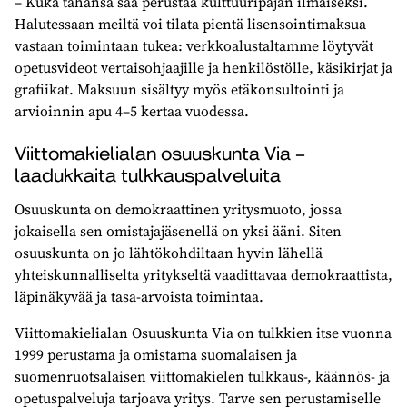
– Kuka tahansa saa perustaa kulttuuripajan ilmaiseksi.
Halutessaan meiltä voi tilata pientä lisensointimaksua
vastaan toimintaan tukea: verkkoalustaltamme löytyvät
opetusvideot vertaisohjaajille ja henkilöstölle, käsikirjat ja
grafiikat. Maksuun sisältyy myös etäkonsultointi ja
arvioinnin apu 4–5 kertaa vuodessa.
Viittomakielialan osuuskunta Via –
laadukkaita tulkkauspalveluita
Osuuskunta on demokraattinen yritysmuoto, jossa
jokaisella sen omistajajäsenellä on yksi ääni. Siten
osuuskunta on jo lähtökohdiltaan hyvin lähellä
yhteiskunnalliselta yritykseltä vaadittavaa demokraattista,
läpinäkyvää ja tasa-arvoista toimintaa.
Viittomakielialan Osuuskunta Via on tulkkien itse vuonna
1999 perustama ja omistama suomalaisen ja
suomenruotsalaisen viittomakielen tulkkaus-, käännös- ja
opetuspalveluja tarjoava yritys. Tarve sen perustamiselle