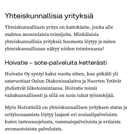
Yhteiskunnallisia yrityksiä
Yhteiskunnallinen yritys on kattokäsite, jonka alle
mahtuu monenlaisia toimijoita. Minkälaisia
yhteiskunnallisia yrityksiä Suomesta löytyy ja miten
yhteiskunnallisuus näkyy niiden toiminnassa?
Hoivatie – sote-palveluita ketterästi
Hoivatie Oy syntyi kaksi vuotta sitten, kun pitkälti yli
satavuotiaat Oulun Diakonissalaitos ja Nuorten Ystävät
yhdistivät liiketoimintansa. Hoivatie toimii
valtakunnallisesti ja sillä on noin tuhat työntekijää.
Myös Hoivatiellä on yhteiskunnallisen yrityksen status ja
erityisosaamista löytyy laajasti eri sosiaalipalveluista
kuten lastensuojelusta, vammaispalveluista ja erilaista
avomuotoisista palveluista.