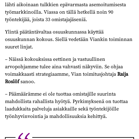
lähti aikoinaan tulkkien epävarmasta asemoitumisesta
työmarkkinoilla. Viassa on tällä hetkellä noin 90
työntekijää, joista 33 omistajajäseniä.
Ylintä päätäntävaltaa osuuskunnassa käyttää
osuuskunnan kokous. Siellä vedetään Viankin toiminnan
suuret linjat.
– Näissä kokouksissa eettinen ja vastuullinen
arvopohjamme tulee aina vahvasti näkyviin. Se ohjaa
voimakkaasti strategiaamme, Vian toimitusjohtaja
Raija
Roslöf
sanoo.
– Päämäärämme ei ole tuottaa omistajille suurinta
mahdollista rahallista hyötyä. Pyrkimyksenä on tuottaa
laadukkaita palveluja asiakkaille sekä työntekijöille
työnhyvinvointia ja mahdollisuuksia kehittyä.