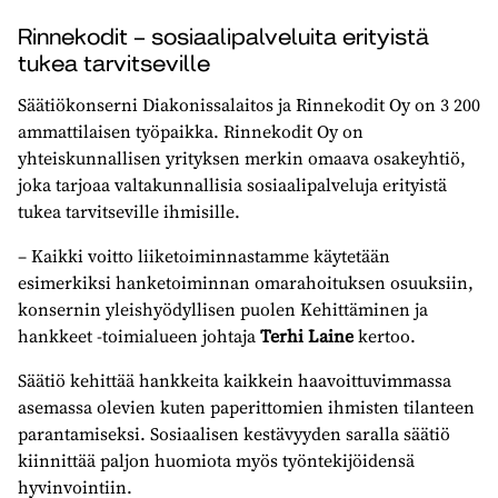
Rinnekodit – sosiaalipalveluita erityistä
tukea tarvitseville
Säätiökonserni Diakonissalaitos ja Rinnekodit Oy on 3 200
ammattilaisen työpaikka. Rinnekodit Oy on
yhteiskunnallisen yrityksen merkin omaava osakeyhtiö,
joka tarjoaa valtakunnallisia sosiaalipalveluja erityistä
tukea tarvitseville ihmisille.
– Kaikki voitto liiketoiminnastamme käytetään
esimerkiksi hanketoiminnan omarahoituksen osuuksiin,
konsernin yleishyödyllisen puolen Kehittäminen ja
hankkeet -toimialueen johtaja
Terhi Laine
kertoo.
Säätiö kehittää hankkeita kaikkein haavoittuvimmassa
asemassa olevien kuten paperittomien ihmisten tilanteen
parantamiseksi. Sosiaalisen kestävyyden saralla säätiö
kiinnittää paljon huomiota myös työntekijöidensä
hyvinvointiin.