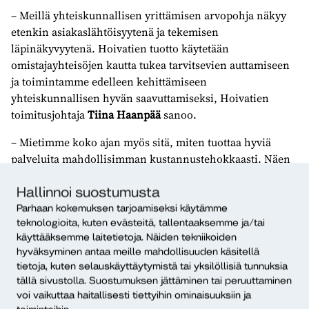
– Meillä yhteiskunnallisen yrittämisen arvopohja näkyy
etenkin asiakaslähtöisyytenä ja tekemisen
läpinäkyvyytenä. Hoivatien tuotto käytetään
omistajayhteisöjen kautta tukea tarvitsevien auttamiseen
ja toimintamme edelleen kehittämiseen
yhteiskunnallisen hyvän saavuttamiseksi, Hoivatien
toimitusjohtaja
Tiina Haanpää
sanoo.
– Mietimme koko ajan myös sitä, miten tuottaa hyviä
palveluita mahdollisimman kustannustehokkaasti. Näen
sen yhteiskuntavastuullisena toimintana, sillä pääasiassa
palveluitamme ostavat julkiset tahot.
Hallinnoi suostumusta
Parhaan kokemuksen tarjoamiseksi käytämme
Uusia sosiaalisia innovaatioita Hoivatie kehittää kutakin
teknologioita, kuten evästeitä, tallentaaksemme ja/tai
tavoitetta varten koottavilla kehitystiimeillä. Yhdessä
käyttääksemme laitetietoja. Näiden tekniikoiden
Diakin kanssa Hoivatie on kehittänyt toiminnalleen
hyväksyminen antaa meille mahdollisuuden käsitellä
tietoja, kuten selauskäyttäytymistä tai yksilöllisiä tunnuksia
vaikuttavuusmittareita ja Helsingin kaupungin kanssa
tällä sivustolla. Suostumuksen jättäminen tai peruuttaminen
räätälöityä työhönvalmennusta.
voi vaikuttaa haitallisesti tiettyihin ominaisuuksiin ja