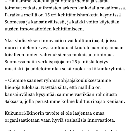
– Haluamme kokeilla ja pilotoida ideoita ja saattaa
toimivat ratkaisut ihmisten arkeen kaikkialla maailmassa.
Paraikaa meillä on 15 eri kehittämishanketta käynnissä
Suomessa ja kansainvälisesti, ja kaikki voitto käytetään
uusien innovaatioiden kehittämiseen.
Yksi yhdistyksen innovaatio ovat kulttuuripajat, joissa
nuoret mielenterveyskuntoutujat koulutetaan ohjaamaan
toisilleen omien vahvuuksiensa mukaista toimintaa.
Suomessa näitä vertaispajoja on 25 ja niistä löytyy
musiikki- ja taidetoimintaa sekä ruoka- ja liikuntaryhmiä.
– Olemme saaneet ryhmänohjaajakouluksestamme
hienoja tuloksia. Näyttää siltä, että mallilla on
kansainvälistä kysyntää: saimme vastikään rahoitusta
Saksasta, jolla perustimme kolme kulttuuripajaa Keniaan.
Kukunori/Ikinorin tavoite ei ole laajentaa omaa
organisaatiotaan vaan hyviä sosiaalisia innovaatiota.