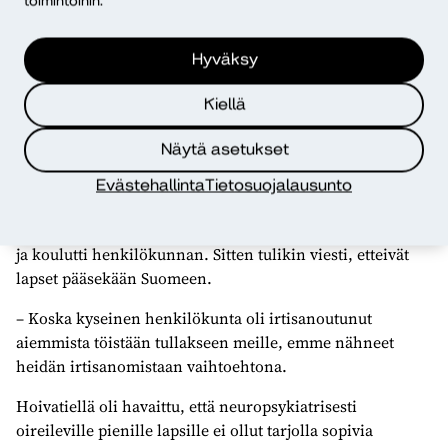
toimintoihin.
Nykymaailmassa tulee eteen yllättäviä uusia tilanteita
myös sote-puolella. Niitä pitää olla valmius ratkaista
yhdessä ja ketterästi.
Hyväksy
– Tällaisessa innovoinnissa yhteiskunnallisilla yrityksillä
Kiellä
on oma paikkansa julkisen sektorin rinnalla, sillä
yritykset saattavat olla julkista nopeampi reagoimaan
Näytä asetukset
nopeisiin muutostilanteisiin.
Evästehallinta
Tietosuojalausunto
Hoivatielle esimerkiksi oli sovittu tulevan Ukrainasta
ryhmä lapsia, joita varten yritys remontoi tilat ja rekrytoi
ja koulutti henkilökunnan. Sitten tulikin viesti, etteivät
lapset pääsekään Suomeen.
– Koska kyseinen henkilökunta oli irtisanoutunut
aiemmista töistään tullakseen meille, emme nähneet
heidän irtisanomistaan vaihtoehtona.
Hoivatiellä oli havaittu, että neuropsykiatrisesti
oireileville pienille lapsille ei ollut tarjolla sopivia