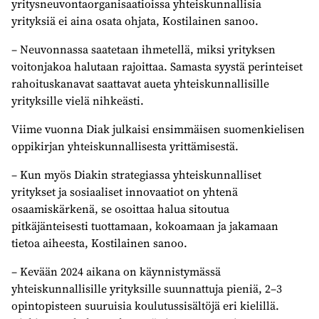
yritysneuvontaorganisaatioissa yhteiskunnallisia
yrityksiä ei aina osata ohjata, Kostilainen sanoo.
– Neuvonnassa saatetaan ihmetellä, miksi yrityksen
voitonjakoa halutaan rajoittaa. Samasta syystä perinteiset
rahoituskanavat saattavat aueta yhteiskunnallisille
yrityksille vielä nihkeästi.
Viime vuonna Diak julkaisi ensimmäisen suomenkielisen
oppikirjan yhteiskunnallisesta yrittämisestä.
– Kun myös Diakin strategiassa yhteiskunnalliset
yritykset ja sosiaaliset innovaatiot on yhtenä
osaamiskärkenä, se osoittaa halua sitoutua
pitkäjänteisesti tuottamaan, kokoamaan ja jakamaan
tietoa aiheesta, Kostilainen sanoo.
– Kevään 2024 aikana on käynnistymässä
yhteiskunnallisille yrityksille suunnattuja pieniä, 2–3
opintopisteen suuruisia koulutussisältöjä eri kielillä.