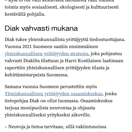
toimia myös sosiaalisesti, ekologisesti ja kulttuurisesti
kestävällä pohjalla.
Diak vahvasti mukana
Diak tukee yhteiskunnallista yrittäjyyttä tiedontuottajana.
Vuonna 2021 Suomeen saatiin ensimmäinen
yhteiskunnallisen yrittäjyyden strategia
, joka pohjautuu
vahvasti Diakilta tilattuun ja Harri Kostilaisen laatimaan
raporttiin yhteiskunnallisen yrittäjyyden tilasta ja
kehittämistarpeista Suomessa.
Samana vuonna Suomeen perustettiin myös
Yhteiskunnallisen yrittäjyyden osaamiskeskus
, jonka
tietopohjaa Diak on ollut luomassa. Osaamiskeskus
tarjoaa monipuolista neuvontaa ja ohjausta
yhteiskunnalliseksi yritykseksi aikoville.
– Neuvoja ja tietoa tarvitaan, sillä vakiintuneissa