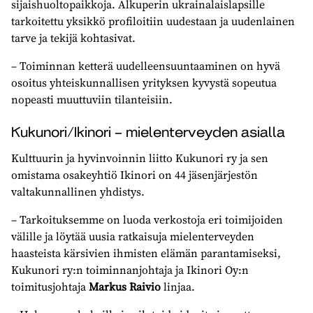
sijaishuoltopaikkoja. Alkuperin ukrainalaislapsille
tarkoitettu yksikkö profiloitiin uudestaan ja uudenlainen
tarve ja tekijä kohtasivat.
– Toiminnan ketterä uudelleensuuntaaminen on hyvä
osoitus yhteiskunnallisen yrityksen kyvystä sopeutua
nopeasti muuttuviin tilanteisiin.
Kukunori/Ikinori – mielenterveyden asialla
Kulttuurin ja hyvinvoinnin liitto Kukunori ry ja sen
omistama osakeyhtiö Ikinori on 44 jäsenjärjestön
valtakunnallinen yhdistys.
– Tarkoituksemme on luoda verkostoja eri toimijoiden
välille ja löytää uusia ratkaisuja mielenterveyden
haasteista kärsivien ihmisten elämän parantamiseksi,
Kukunori ry:n toiminnanjohtaja ja Ikinori Oy:n
toimitusjohtaja
Markus Raivio
linjaa.