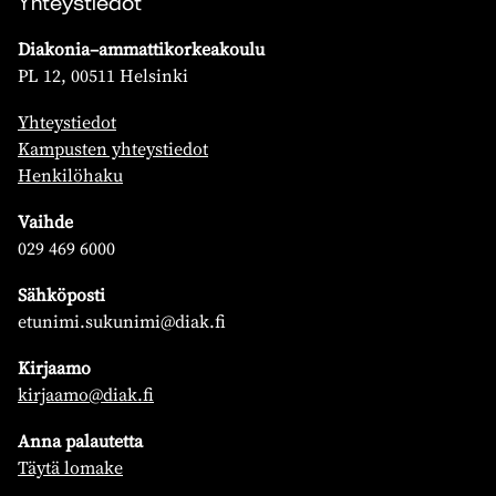
Yhteystiedot
Diakonia–ammattikorkeakoulu
PL 12, 00511 Helsinki
Yhteystiedot
Kampusten yhteystiedot
Henkilöhaku
Vaihde
029 469 6000
Sähköposti
etunimi.sukunimi@diak.fi
Kirjaamo
kirjaamo@diak.fi
Anna palautetta
Täytä lomake