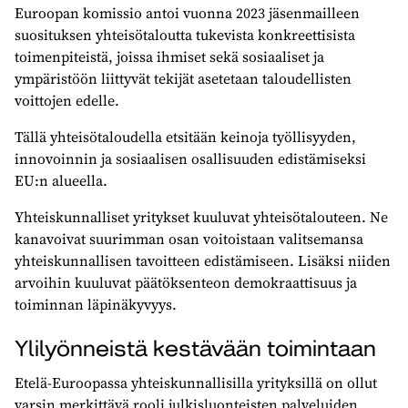
Euroopan komissio antoi vuonna 2023 jäsenmailleen
suosituksen yhteisötaloutta tukevista konkreettisista
toimenpiteistä, joissa ihmiset sekä sosiaaliset ja
ympäristöön liittyvät tekijät asetetaan taloudellisten
voittojen edelle.
Tällä yhteisötaloudella etsitään keinoja työllisyyden,
innovoinnin ja sosiaalisen osallisuuden edistämiseksi
EU:n alueella.
Yhteiskunnalliset yritykset kuuluvat yhteisötalouteen. Ne
kanavoivat suurimman osan voitoistaan valitsemansa
yhteiskunnallisen tavoitteen edistämiseen. Lisäksi niiden
arvoihin kuuluvat päätöksenteon demokraattisuus ja
toiminnan läpinäkyvyys.
Ylilyönneistä kestävään toimintaan
Etelä-Euroopassa yhteiskunnallisilla yrityksillä on ollut
varsin merkittävä rooli julkisluonteisten palveluiden