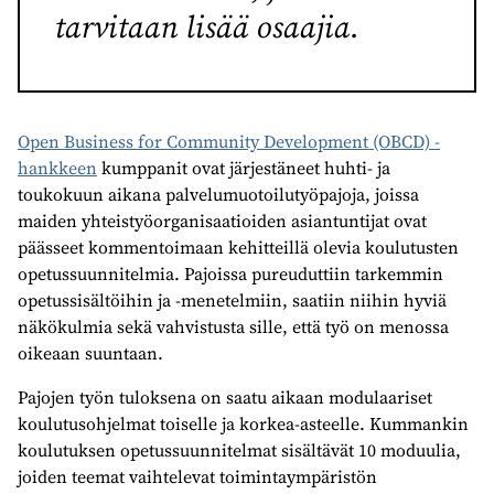
tarvitaan lisää osaajia.
Open Business for Community Development (OBCD) -
hankkeen
kumppanit ovat järjestäneet huhti- ja
toukokuun aikana palvelumuotoilutyöpajoja, joissa
maiden yhteistyöorganisaatioiden asiantuntijat ovat
päässeet kommentoimaan kehitteillä olevia koulutusten
opetussuunnitelmia. Pajoissa pureuduttiin tarkemmin
opetussisältöihin ja -menetelmiin, saatiin niihin hyviä
näkökulmia sekä vahvistusta sille, että työ on menossa
oikeaan suuntaan.
Pajojen työn tuloksena on saatu aikaan modulaariset
koulutusohjelmat toiselle ja korkea-asteelle. Kummankin
koulutuksen opetussuunnitelmat sisältävät 10 moduulia,
joiden teemat vaihtelevat toimintaympäristön