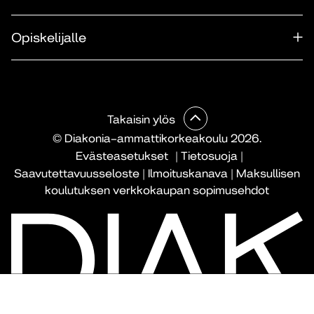
Opiskelijalle
Takaisin ylös
© Diakonia–ammattikorkeakoulu 2026.
Evästeasetukset
|
Tietosuoja
|
Saavutettavuusseloste
|
Ilmoituskanava
|
Maksullisen
koulutuksen verkkokaupan sopimusehdot