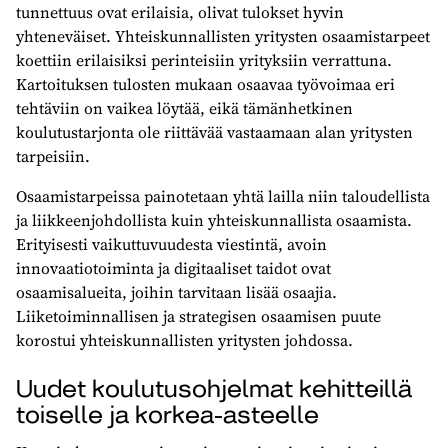
tunnettuus ovat erilaisia, olivat tulokset hyvin
yhteneväiset. Yhteiskunnallisten yritysten osaamistarpeet
koettiin erilaisiksi perinteisiin yrityksiin verrattuna.
Kartoituksen tulosten mukaan osaavaa työvoimaa eri
tehtäviin on vaikea löytää, eikä tämänhetkinen
koulutustarjonta ole riittävää vastaamaan alan yritysten
tarpeisiin.
Osaamistarpeissa painotetaan yhtä lailla niin taloudellista
ja liikkeenjohdollista kuin yhteiskunnallista osaamista.
Erityisesti vaikuttuvuudesta viestintä, avoin
innovaatiotoiminta ja digitaaliset taidot ovat
osaamisalueita, joihin tarvitaan lisää osaajia.
Liiketoiminnallisen ja strategisen osaamisen puute
korostui yhteiskunnallisten yritysten johdossa.
Uudet koulutusohjelmat kehitteillä
toiselle ja korkea-asteelle