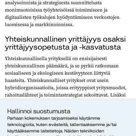
analysoinnista ja strategisesta suunnittelusta
monimuotoisissa työyhteisöissä toimimiseen ja
digitaalisten työkalujen hyödyntämiseen verkostojen
luomisessa ja markkinoinnissa.
Yhteiskunnallinen yrittäjyys osaksi
yrittäjyysopetusta ja -kasvatusta
Yhteiskunnallisella yrityksellä on ensisijaisesti
yhteiskunnallinen päämäärä, ja se pyrkii ratkomaan
sosiaaliseen ja ekologiseen kestävyyteen liittyviä
haasteita. Yhteiskunnalliset yritykset ovat usein
hybridiorganisaatioita, joissa erityyppiset yritysmuodot,
rahoituslähteet ja toimintastrategiat sekoittuvat. Lisäksi
yhteiskunnallisten yritysten etiikka edellyttää
osallistamista ja avoimuutta kaikilla tasoilla, toisin kuin
Hallinnoi suostumusta
useimmissa perinteisissä, voittoa jakavissa yrityksissä.
Parhaan kokemuksen tarjoamiseksi käytämme
teknologioita, kuten evästeitä, tallentaaksemme ja/tai
Näitä yhteiskunnallisen yrittäjyyden erityispiirteitä ei
käyttääksemme laitetietoja. Näiden tekniikoiden
usein huomioida yrittäjyyden kehittämiseen liittyvissä