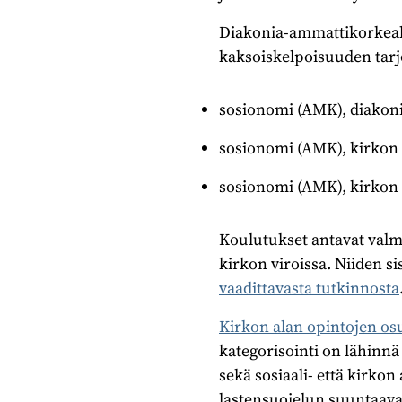
Diakonia-ammattikorkeakou
kaksoiskelpoisuuden tarj
sosionomi (AMK), diakon
sosionomi (AMK), kirkon
sosionomi (AMK), kirkon
Koulutukset antavat valm
kirkon viroissa. Niiden s
vaadittavasta tutkinnosta
Kirkon alan opintojen os
kategorisointi on lähinnä
sekä sosiaali- että kirkon
lastensuojelun suuntaava