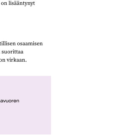
on lisääntynyt
illisen osaamisen
 suorittaa
on virkaan.
keavuoren