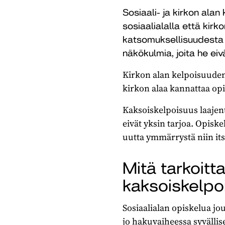
Sosiaali- ja kirkon ala
sosiaalialalla että kir
katsomuksellisuudesta ja
näkökulmia, joita he ei
Kirkon alan kelpoisuuden
kirkon alaa kannattaa opis
Kaksoiskelpoisuus laajent
eivät yksin tarjoa. Opisk
uutta ymmärrystä niin its
Mitä tarkoitta
kaksoiskelpo
Sosiaalialan opiskelua j
jo hakuvaiheessa syvälli