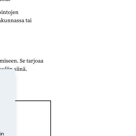
pintojen
akunnassa tai
miseen. Se tarjoaa
liin siinä.
 ei
in