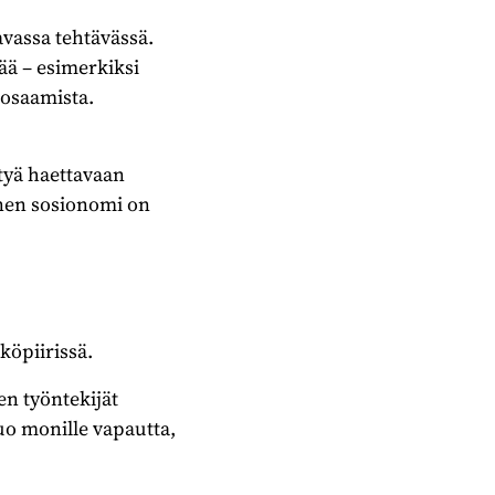
vassa tehtävässä.
ää – esimerkiksi
-osaamista.
ötyä haettavaan
nen sosionomi on
köpiirissä.
en työntekijät
uo monille vapautta,