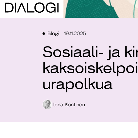
Blogi
19.11.2025
Sosiaali- ja k
kaksoiskelpo
urapolkua
Ilona Kontinen