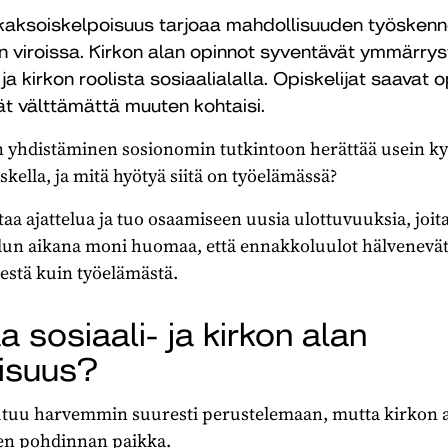
n kaksoiskelpoisuus tarjoaa mahdollisuuden työskenn
kon viroissa. Kirkon alan opinnot syventävät ymmärrys
 kirkon roolista sosiaalialalla. Opiskelijat saavat o
vät välttämättä muuten kohtaisi.
 yhdistäminen sosionomin tutkintoon herättää usein ky
kella, ja mitä hyötyä siitä on työelämässä?
aa ajattelua ja tuo osaamiseen uusia ulottuvuuksia, joi
elun aikana moni huomaa, että ennakkoluulot hälvenevät j
estä kuin työelämästä.
a sosiaali- ja kirkon alan
isuus?
outuu harvemmin suuresti perustelemaan, mutta kirkon al
sen pohdinnan paikka.