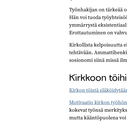
Työnhakijan on tärkeää o
Hän voi tuoda työyhteisöö
ymmärrystä eksistentiaalis
Erottautuminen on vahv
Kirkollista kelpoisuutta e
tehtävään. Ammattihenki
sosionomi siinä missä ilm
Kirkkoon töih
Kirkon töistä eläköidytää
Motivaatio kirkon työhö
kokevat työnsä merkitykse
mutta kääntöpuolena voi 