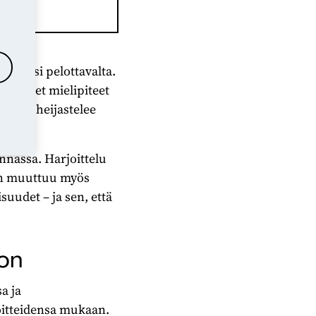
 aluksi pelottavalta.
rilaiset mielipiteet
. Tämä heijastelee
nnassa. Harjoittelu
ten muuttuu myös
uudet – ja sen, että
on
a ja
oitteidensa mukaan.