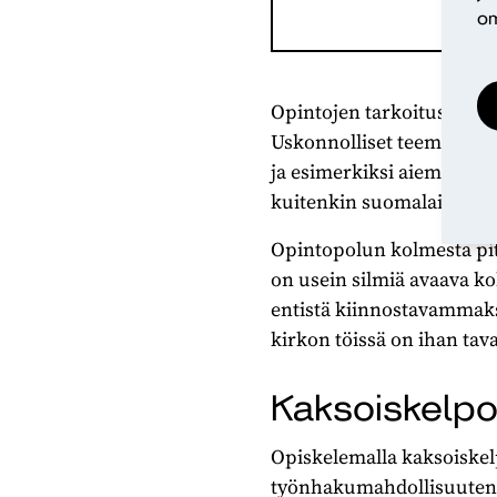
om
Opintojen tarkoitus on sy
Uskonnolliset teemat saatt
ja esimerkiksi aiemmin er
kuitenkin suomalaista mo
Opintopolun kolmesta pit
on usein silmiä avaava k
entistä kiinnostavammaks
kirkon töissä on ihan tava
Kaksoiskelpo
Opiskelemalla kaksoiskel
työnhakumahdollisuutensa