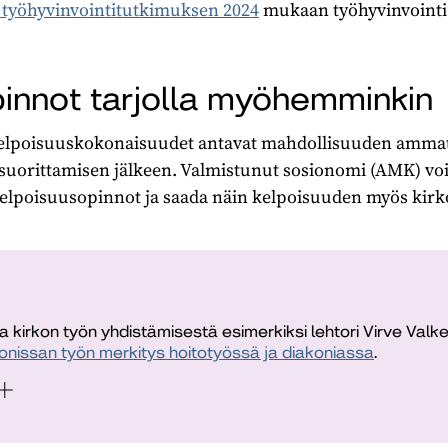
n työhyvinvointitutkimuksen 2024
mukaan työhyvinvointi 
innot tarjolla myöhemminkin
lpoisuuskokonaisuudet antavat mahdollisuuden ammat
 suorittamisen jälkeen. Valmistunut sosionomi (AMK) voi
kelpoisuusopinnot ja saada näin kelpoisuuden myös kirk
ja kirkon työn yhdistämisestä esimerkiksi lehtori Virve Val
onissan työn merkitys hoitotyössä ja diakoniassa
.