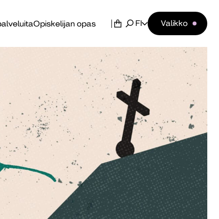
FI
Valikko
alveluita
Opiskelijan opas