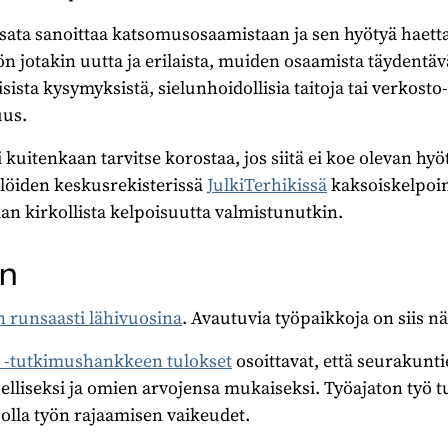
sata sanoittaa katsomusosaamistaan ja sen hyötyä haetta
n jotakin uutta ja erilaista, muiden osaamista täydentäv
ista kysymyksistä, sielunhoidollisia taitoja tai verkosto
uus.
i kuitenkaan tarvitse korostaa, jos siitä ei koe olevan hy
löiden keskusrekisterissä
JulkiTerhikissä
kaksoiskelpoi
an kirkollista kelpoisuutta valmistunutkin.
in
n runsaasti lähivuosina
. Avautuvia työpaikkoja on siis nä
n -tutkimushankkeen tulokset
osoittavat, että seurakunti
lliseksi ja omien arvojensa mukaiseksi. Työajaton työ t
olla työn rajaamisen vaikeudet.