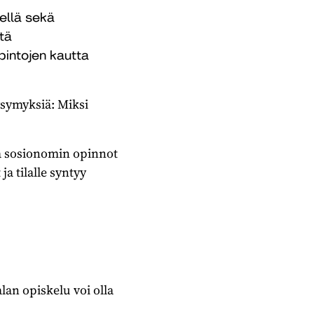
ellä sekä
tä
pintojen kautta
symyksiä: Miksi
ta sosionomin opinnot
a tilalle syntyy
an opiskelu voi olla