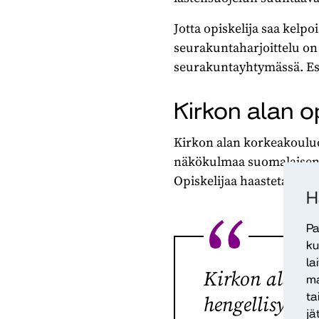
Jotta opiskelija saa kelp
seurakuntaharjoittelu on
seurakuntayhtymässä. Esim
Kirkon alan o
Kirkon alan korkeakouluo
näkökulmaa suomalaisen s
Opiskelijaa haastetaan 
H
Pa
ku
la
Kirkon alan k
ma
ta
hengellisyyde
jä