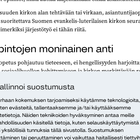
oisuuden kirkon alan tehtävään tai virkaan, asiantuntijao
 suoritettava Suomen evankelis-luterilaisen kirkon seur
erkiksi järjestötyö ei tähän riitä.
pintojen moninainen anti
petus pohjautuu tieteeseen, ei hengellisyyden harjoitta
osiaalihuollon kehittymiseen ja kirkon merkittävään roo
pohtimaan eri katsomuksia ja myös omaa vakaumustaan.
allinnoi suostumusta
rhaan kokemuksen tarjoamiseksi käytämme teknologioita,
ten evästeitä, tallentaaksemme ja/tai käyttääksemme
itetietoja. Näiden tekniikoiden hyväksyminen antaa meille
orkeakouluopetus pohjautuu tieteeseen,
hdollisuuden käsitellä tietoja, kuten selauskäyttäytymistä
i yksilöllisiä tunnuksia tällä sivustolla. Suostumuksen
n harjoittamiseen.
ttäminen tai peruuttaminen voi vaikuttaa haitallisesti tiettyih