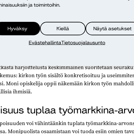
inaisuuksiin ja toimintoihin.
Hyväksy
Kiellä
Näytä asetukset
ventää ymmärrystä ja laajentaa ajattelua, mikä voi tuntua
avat vaikuttaa vierailta, ja opiskelijaryhmässä kuuluvat e
Evästehallinta
Tietosuojalausunto
ilaisissa kasvuympäristöissä opitut uskonnolliset kielet
ninaista työelämää.
kästä harjoittelusta keskimmäinen suoritetaan seuraku
okemus: kirkon työn sisältö konkretisoituu ja useimmi
i. Moni opiskelija oppii näkemään kirkon työn mahdollis
llisia ihmisiä.
isuus tuplaa työmarkkina-arv
poisuuden voi vähintäänkin tuplata työmarkkina-arvons
. Monipuolista osaamistaan voi tuoda esiin omien tav