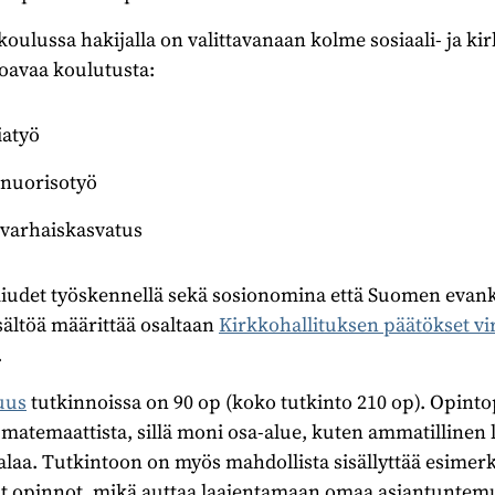
lussa hakijalla on valittavanaan kolme sosiaali- ja ki
oavaa koulutusta:
iatyö
 nuorisotyö
 varhaiskasvatus
iudet työskennellä sekä sosionomina että Suomen evanke
isältöä määrittää osaltaan
Kirkkohallituksen päätökset vir
.
uus
tutkinnoissa on 90 op (koko tutkinto 210 op). Opinto
 matemaattista, sillä moni osa-alue, kuten ammatillinen 
 alaa. Tutkintoon on myös mahdollista sisällyttää esimerk
t opinnot, mikä auttaa laajentamaan omaa asiantuntem