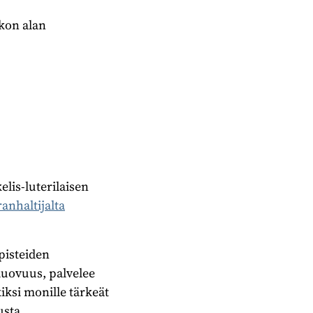
rkon alan
lis-luterilaisen
anhaltijalta
pisteiden
luovuus, palvelee
iksi monille tärkeät
usta.