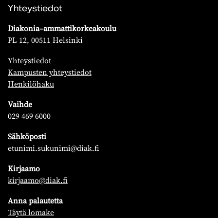
Yhteystiedot
Diakonia–ammattikorkeakoulu
PL 12, 00511 Helsinki
Yhteystiedot
Kampusten yhteystiedot
Henkilöhaku
Vaihde
029 469 6000
Sähköposti
etunimi.sukunimi@diak.fi
Kirjaamo
kirjaamo@diak.fi
Anna palautetta
Täytä lomake