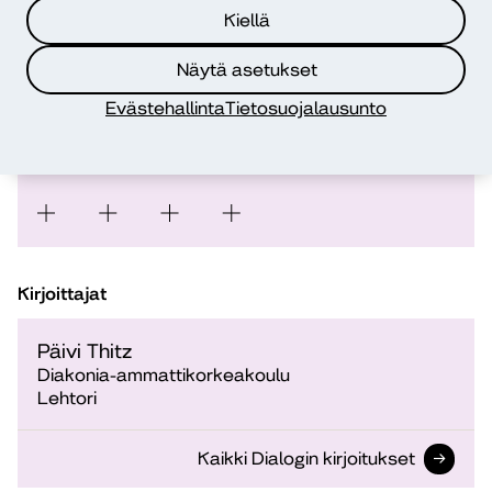
opiskelijatutkijat Jenni Haltia, Pia Hosio, Marita
Kiellä
Kunnari, Katriina Laiho ja Saila Luukkonen.
Näytä asetukset
Tutkimusta ohjasivat ja julkaisun toimittivat Heidi
Zitting ja Päivi Thitz.
Evästehallinta
Tietosuojalausunto
Kirjoittajat
Päivi Thitz
Diakonia-ammattikorkeakoulu
Lehtori
Kaikki Dialogin kirjoitukset