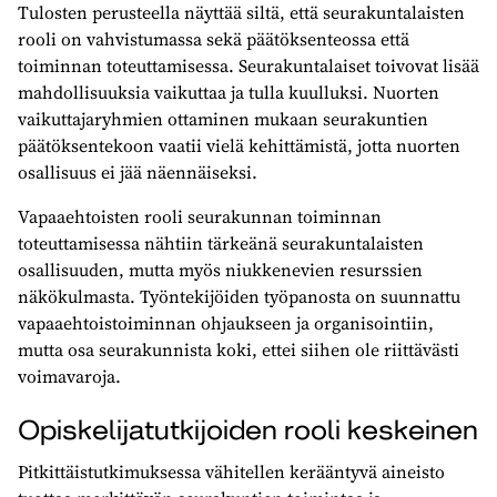
Tulosten perusteella näyttää siltä, että seurakuntalaisten
rooli on vahvistumassa sekä päätöksenteossa että
toiminnan toteuttamisessa. Seurakuntalaiset toivovat lisää
mahdollisuuksia vaikuttaa ja tulla kuulluksi. Nuorten
vaikuttajaryhmien ottaminen mukaan seurakuntien
päätöksentekoon vaatii vielä kehittämistä, jotta nuorten
osallisuus ei jää näennäiseksi.
Vapaaehtoisten rooli seurakunnan toiminnan
toteuttamisessa nähtiin tärkeänä seurakuntalaisten
osallisuuden, mutta myös niukkenevien resurssien
näkökulmasta. Työntekijöiden työpanosta on suunnattu
vapaaehtoistoiminnan ohjaukseen ja organisointiin,
mutta osa seurakunnista koki, ettei siihen ole riittävästi
voimavaroja.
Opiskelijatutkijoiden rooli keskeinen
Pitkittäistutkimuksessa vähitellen kerääntyvä aineisto