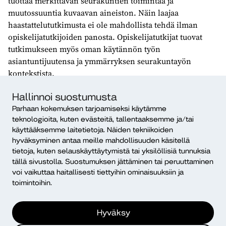
tuottaa merkittävän seurakuntien toimintaa ja
muutossuuntia kuvaavan aineiston. Näin laajaa
haastattelututkimusta ei ole mahdollista tehdä ilman
opiskelijatutkijoiden panosta. Opiskelijatutkijat tuovat
tutkimukseen myös oman käytännön työn
asiantuntijuutensa ja ymmärryksen seurakuntayön
kontekstista.
Pysyvä osoite:
https://urn.fi/URN:NBN:fi-fe2025060963182
Hallinnoi suostumusta
Parhaan kokemuksen tarjoamiseksi käytämme
teknologioita, kuten evästeitä, tallentaaksemme ja/tai
Tutkimus: Seurakuntien
käyttääksemme laitetietoja. Näiden tekniikoiden
hyväksyminen antaa meille mahdollisuuden käsitellä
toiminnan muutos ja alueelliset
tietoja, kuten selauskäyttäytymistä tai yksilöllisiä tunnuksia
kehitystrendit
tällä sivustolla. Suostumuksen jättäminen tai peruuttaminen
voi vaikuttaa haitallisesti tiettyihin ominaisuuksiin ja
Tutustu tutkimusraporttiin:
Seurakuntien toiminnan
toimintoihin.
muutos ja alueelliset kehitystrendit.
Tutkimusraportti 2024.
Hyväksy
Tätä tutkimuskierrosta olivat toteuttamassa