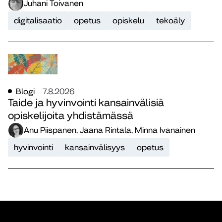
Juhani Toivanen
digitalisaatio
opetus
opiskelu
tekoäly
Blogi
7.8.2026
Taide ja hyvinvointi kansainvälisiä
opiskelijoita yhdistämässä
Anu Piispanen, Jaana Rintala, Minna Ivanainen
hyvinvointi
kansainvälisyys
opetus