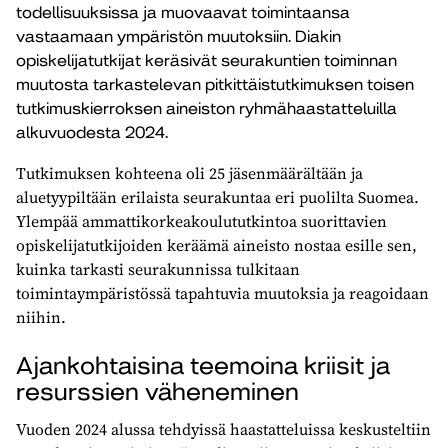
todellisuuksissa ja muovaavat toimintaansa
vastaamaan ympäristön muutoksiin. Diakin
opiskelijatutkijat keräsivät seurakuntien toiminnan
muutosta tarkastelevan pitkittäistutkimuksen toisen
tutkimuskierroksen aineiston ryhmähaastatteluilla
alkuvuodesta 2024.
Tutkimuksen kohteena oli 25 jäsenmäärältään ja
aluetyypiltään erilaista seurakuntaa eri puolilta Suomea.
Ylempää ammattikorkeakoulututkintoa suorittavien
opiskelijatutkijoiden keräämä aineisto nostaa esille sen,
kuinka tarkasti seurakunnissa tulkitaan
toimintaympäristössä tapahtuvia muutoksia ja reagoidaan
niihin.
Ajankohtaisina teemoina kriisit ja
resurssien väheneminen
Vuoden 2024 alussa tehdyissä haastatteluissa keskusteltiin