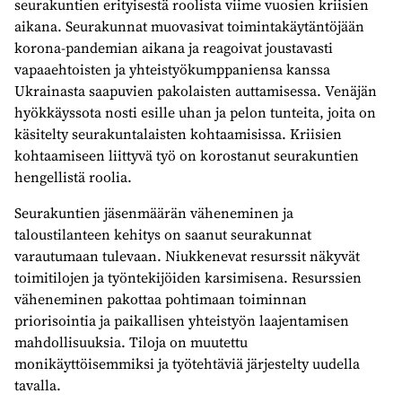
seurakuntien erityisestä roolista viime vuosien kriisien
aikana. Seurakunnat muovasivat toimintakäytäntöjään
korona-pandemian aikana ja reagoivat joustavasti
vapaaehtoisten ja yhteistyökumppaniensa kanssa
Ukrainasta saapuvien pakolaisten auttamisessa. Venäjän
hyökkäyssota nosti esille uhan ja pelon tunteita, joita on
käsitelty seurakuntalaisten kohtaamisissa. Kriisien
kohtaamiseen liittyvä työ on korostanut seurakuntien
hengellistä roolia.
Seurakuntien jäsenmäärän väheneminen ja
taloustilanteen kehitys on saanut seurakunnat
varautumaan tulevaan. Niukkenevat resurssit näkyvät
toimitilojen ja työntekijöiden karsimisena. Resurssien
väheneminen pakottaa pohtimaan toiminnan
priorisointia ja paikallisen yhteistyön laajentamisen
mahdollisuuksia. Tiloja on muutettu
monikäyttöisemmiksi ja työtehtäviä järjestelty uudella
tavalla.