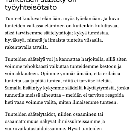
työyhteisötaito
Tunteet kuuluvat elämään, myös työelämään. Jatkuva
tunteiden vallassa eläminen on kuitenkin kuluttavaa,
siksi tarvitsemme säätelytaitoja; kykyä tunnistaa,
hyväksyä, nimetä ja ilmaista tunteita viisaalla,
rakentavalla tavalla.
Tunteiden säätelyä voi ja kannattaa harjoitella, sillä siten
voimme tehokkaasti vaikuttaa tunteidemme kestoon ja
voimakkuuteen. Opimme ymmärtämään, että erilaisia
tunteita saa ja pitää tuntea, niitä ei tarvitse kieltää.
Samalla lisääntyy kykymme säädellä käyttäytymistä, jonka
tunnetila meissä aiheuttaa – meidän ei tarvitse reagoida
heti vaan voimme valita, miten ilmaisemme tunteen.
Tunteiden säätelytaidot, niiden osaaminen tai
osaamattomuus näkyvät ihmissuhteissamme ja
vuorovaikutustaidoissamme. Hyvät tunteiden