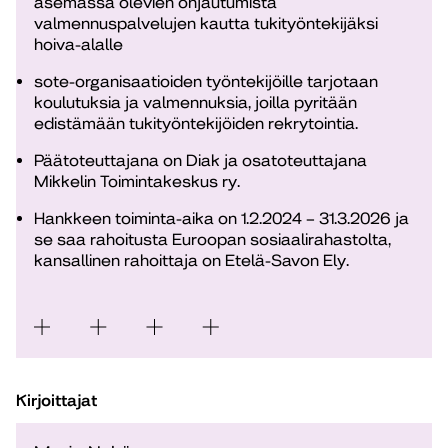
asemassa olevien ohjautumista
valmennuspalvelujen kautta tukityöntekijäksi
hoiva-alalle
sote-organisaatioiden työntekijöille tarjotaan
koulutuksia ja valmennuksia, joilla pyritään
edistämään tukityöntekijöiden rekrytointia.
Päätoteuttajana on Diak ja osatoteuttajana
Mikkelin Toimintakeskus ry.
Hankkeen toiminta-aika on 1.2.2024 – 31.3.2026 ja
se saa rahoitusta Euroopan sosiaalirahastolta,
kansallinen rahoittaja on Etelä-Savon Ely.
Kirjoittajat