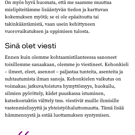
On myös hyvä huomata, että me saamme muuttaa
mielipiteitämme lisääntyvän tiedon ja karttuvan
kokemuksen myötä; se ei ole epäaitoutta tai
takinkääntämistä, vaan usein kehittyneen
vuorovaikutuksen ja oppimisen tulosta.
Sinä olet viesti
Ennen kuin olemme kohtaamistilanteessa sanoneet
toisillemme sanaakaan, olemme jo viestineet. Kehonkieli
– ilmeet, eleet, asennot – paljastaa tunteita, asenteita ja
suhtautumista ilman sanoja. Kehonkielen vaikutus on
voimakas; jatkuva/toistuva hymyttömyys, huokailu,
silmien pyörittely, kädet puuskassa istuminen,
katsekontaktin välttely tms. viestivät muille ihmisille
vastenmielisyyttä ja yhteistyöhaluttomuutta. Tämä lisää
hämmennystä ja estää luottamuksen syntymisen.