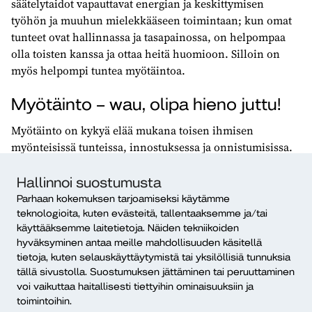
säätelytaidot vapauttavat energian ja keskittymisen
työhön ja muuhun mielekkääseen toimintaan; kun omat
tunteet ovat hallinnassa ja tasapainossa, on helpompaa
olla toisten kanssa ja ottaa heitä huomioon. Silloin on
myös helpompi tuntea myötäintoa.
Myötäinto – wau, olipa hieno juttu!
Myötäinto on kykyä elää mukana toisen ihmisen
myönteisissä tunteissa, innostuksessa ja onnistumisissa.
Sitä voi osoittaa ilmein, elein ja sanoin, antamalla reilusti
tunnustusta ja kuittaamalla myönteisesti – wau, olipa
Hallinnoi suostumusta
hieno juttu!
Parhaan kokemuksen tarjoamiseksi käytämme
teknologioita, kuten evästeitä, tallentaaksemme ja/tai
Jos myötäinnon jakaminen työyhteisössäsi ei ole vielä
käyttääksemme laitetietoja. Näiden tekniikoiden
arkipäivää, sinä voit sen aloittaa. Ensimmäinen askel on
hyväksyminen antaa meille mahdollisuuden käsitellä
jo suhtautua neutraalisti kollegan ideaan, vaikka et sitä
tietoja, kuten selauskäyttäytymistä tai yksilöllisiä tunnuksia
tällä sivustolla. Suostumuksen jättäminen tai peruuttaminen
vielä omaksesi tuntisikaan. Voit myös itse aloittaa
voi vaikuttaa haitallisesti tiettyihin ominaisuuksiin ja
myönteisten asioiden jakamisen työyhteisössäsi, ja pohtia
toimintoihin.
kenelle voisit onnistumisestasi kertoa. Onnistumisen