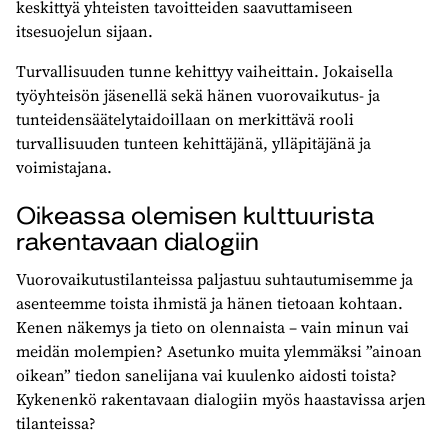
keskittyä yhteisten tavoitteiden saavuttamiseen
itsesuojelun sijaan.
Turvallisuuden tunne kehittyy vaiheittain. Jokaisella
työyhteisön jäsenellä sekä hänen vuorovaikutus- ja
tunteidensäätelytaidoillaan on merkittävä rooli
turvallisuuden tunteen kehittäjänä, ylläpitäjänä ja
voimistajana.
Oikeassa olemisen kulttuurista
rakentavaan dialogiin
Vuorovaikutustilanteissa paljastuu suhtautumisemme ja
asenteemme toista ihmistä ja hänen tietoaan kohtaan.
Kenen näkemys ja tieto on olennaista – vain minun vai
meidän molempien? Asetunko muita ylemmäksi ”ainoan
oikean” tiedon sanelijana vai kuulenko aidosti toista?
Kykenenkö rakentavaan dialogiin myös haastavissa arjen
tilanteissa?