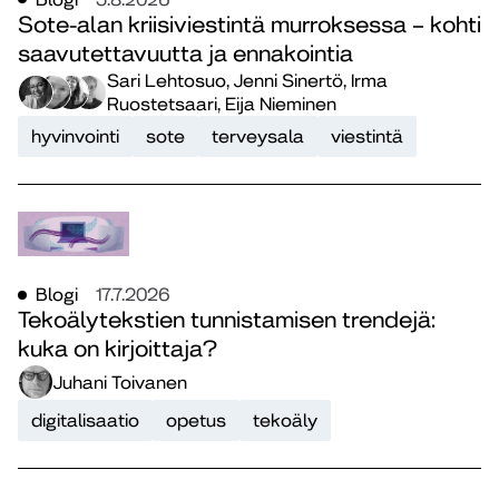
Sote-alan kriisiviestintä murroksessa – kohti
saavutettavuutta ja ennakointia
Sari Lehtosuo, Jenni Sinertö, Irma
Ruostetsaari, Eija Nieminen
hyvinvointi
sote
terveysala
viestintä
Blogi
17.7.2026
Tekoälytekstien tunnistamisen trendejä:
kuka on kirjoittaja?
Juhani Toivanen
digitalisaatio
opetus
tekoäly