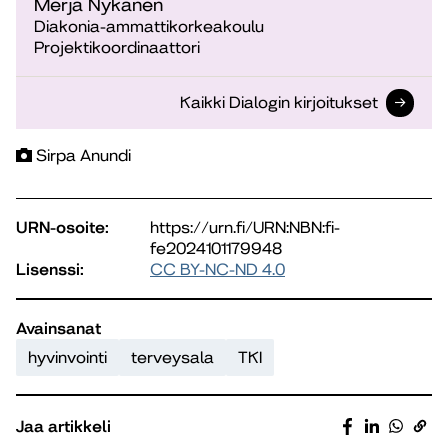
Merja Nykänen
Diakonia-ammattikorkeakoulu
Projektikoordinaattori
Kaikki Dialogin kirjoitukset
Sirpa Anundi
URN-osoite:
https://urn.fi/URN:NBN:fi-
fe2024101179948
Lisenssi:
CC BY-NC-ND 4.0
Avainsanat
hyvinvointi
terveysala
TKI
Jaa artikkeli