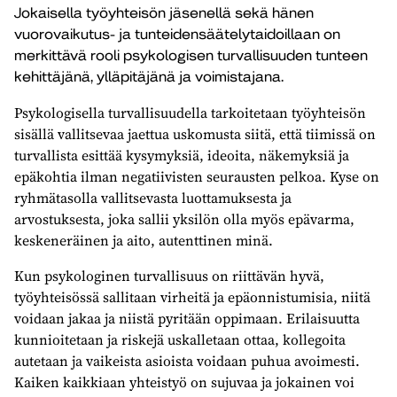
Jokaisella työyhteisön jäsenellä sekä hänen
vuorovaikutus- ja tunteidensäätelytaidoillaan on
merkittävä rooli psykologisen turvallisuuden tunteen
kehittäjänä, ylläpitäjänä ja voimistajana.
Psykologisella turvallisuudella tarkoitetaan työyhteisön
sisällä vallitsevaa jaettua uskomusta siitä, että tiimissä on
turvallista esittää kysymyksiä, ideoita, näkemyksiä ja
epäkohtia ilman negatiivisten seurausten pelkoa. Kyse on
ryhmätasolla vallitsevasta luottamuksesta ja
arvostuksesta, joka sallii yksilön olla myös epävarma,
keskeneräinen ja aito, autenttinen minä.
Kun psykologinen turvallisuus on riittävän hyvä,
työyhteisössä sallitaan virheitä ja epäonnistumisia, niitä
voidaan jakaa ja niistä pyritään oppimaan. Erilaisuutta
kunnioitetaan ja riskejä uskalletaan ottaa, kollegoita
autetaan ja vaikeista asioista voidaan puhua avoimesti.
Kaiken kaikkiaan yhteistyö on sujuvaa ja jokainen voi