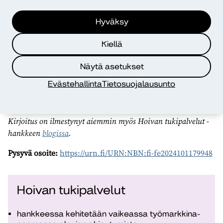
jakamisesta voi alkaa hyvän kierre – myötäinto on
omiaan vahvistamaan myös työyhteisön psykologista
Hyväksy
turvallisuutta.
Kiellä
Blogi perustuu Hoivan tukipalvelut -hankkeen järjestämään
koulutuswebinaariin 16.10.2024, jossa Onnistunut
Näytä asetukset
vuorovaikutus -teeman kouluttajana toimi Teija Mykrä,
Evästehallinta
Tietosuojalausunto
toimitusjohtaja, FM, työyhteisövalmentaja, Valmennustalo
Virta.
Kirjoitus on ilmestynyt aiemmin myös Hoivan tukipalvelut -
hankkeen
blogissa
.
Pysyvä osoite:
https://urn.fi/URN:NBN:fi-fe2024101179948
Hoivan tukipalvelut
hankkeessa kehitetään vaikeassa työmarkkina-