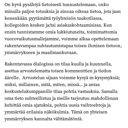
On hyvä pysähtyä tietoisesti tunnustelemaan, onko
minulla paljon totuuksia ja ainoaa oikeaa tietoa, jota jaan
kenenkään pyytämättä työyhteisön taukotilassa,
kollegoiden kesken ja/tai asiakaskohtaamisissa. Kun
ensin tunnistamme omia lukkiutuneita, toimimattomia
vuorovaikutusmallejamme, voimme alkaa opettelemaan
rakentavampaa suhtautumistapaa toisen ihmisen tietoon,
ymmärrykseen ja maailmankuvaan.
Rakentavassa dialogissa on tilaa kuulla ja kuunnella,
asettua arvostelematta toisen kommenttien ja tiedon
äärelle. Arvostelun sijaan voimme kysyä m-kysymyksiä;
miksi, millainen, mitä, miten, missä… ja antaa
keskustelukumppanille tilaa pohtia vastauksia. Samalla
oma tieto suhteellistuu ja meille tarjoutuu mahdollisuus
kehittää omia ajatuksia, pohtia uusia vaihtoehtoja ja
ymmärtää erilaisia näkökulmia. Tämä on yhteisen
ymmärryksen kannalta välttämätöntä.