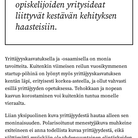
opiskelijoiden yritysideat
liittyvät kestävän kehityksen
haasteisiin.
Yrittäjyyskasvatuksella ja -osaamisella on monia
tavoitteita. Kuitenkin viimeisen reilun vuosikymmenen
startup-pöhinä on lyönyt myös yrittäjyyskasvatuksen
kentän läpi, erityisesti korkea-asteella, ja ollut vahvasti
esillä yrittäjyyden opetuksessa. Tehokkaan ja nopean
kasvun korostaminen voi kuitenkin tuntua monelle
vieraalta.
Liian yksipuolinen kuva yrittäjyydestä hautaa alleen sen
moninaisuuden. Polarisoitunut menestyjäkuva muhkeine
exiteineen ei anna todellista kuvaa yrittäjyydestä, eikä
välttämättä myöskään ole yhdensuuntainen elintärkeiden