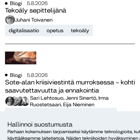
Blogi
5.8.2026
Tekoäly sepittelijänä
Juhani Toivanen
digitalisaatio
opetus
tekoäly
Blogi
5.8.2026
Sote-alan kriisiviestintä murroksessa – kohti
saavutettavuutta ja ennakointia
Sari Lehtosuo, Jenni Sinertö, Irma
Ruostetsaari, Eija Nieminen
hyvinvointi
sote
terveysala
viestintä
Hallinnoi suostumusta
Parhaan kokemuksen tarjoamiseksi käytämme teknologioita, kut
käyttääksemme laitetietoja. Näiden tekniikoiden hyväksyminen 