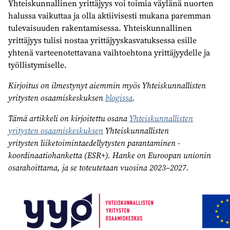
Yhteiskunnallinen yrittäjyys voi toimia väylänä nuorten
halussa vaikuttaa ja olla aktiivisesti mukana paremman
tulevaisuuden rakentamisessa. Yhteiskunnallinen
yrittäjyys tulisi nostaa yrittäjyyskasvatuksessa esille
yhtenä varteenotettavana vaihtoehtona yrittäjyydelle ja
työllistymiselle.
Kirjoitus on ilmestynyt aiemmin myös Yhteiskunnallisten
yritysten osaamiskeskuksen
blogissa
.
Tämä artikkeli on kirjoitettu osana
Yhteiskunnallisten
yritysten osaamiskesku
ksen
Yhteiskunnallisten
yritysten liiketoimintaedellytysten parantaminen -
koordinaatiohanketta (ESR+). Hanke on Euroopan unionin
osarahoittama, ja se toteutetaan vuosina 2023–2027.