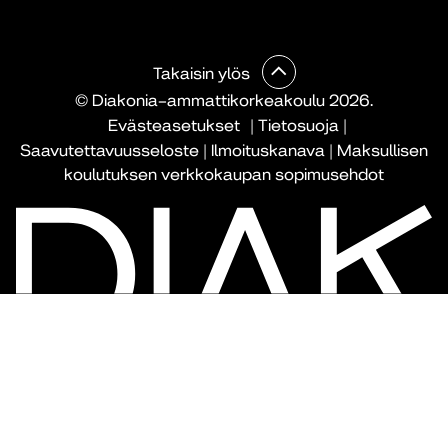
Takaisin ylös
© Diakonia–ammattikorkeakoulu 2026.
Evästeasetukset
|
Tietosuoja
|
Saavutettavuusseloste
|
Ilmoituskanava
|
Maksullisen
koulutuksen verkkokaupan sopimusehdot