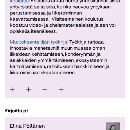
koulutus
: Koulutus antaa tietoa yhteiskunnallisista
yrityksistä sekä siitä, kuinka neuvoa yrityksen
perustamisessa ja liiketoiminnan
kasvattamisessa. Viisiteemainen koulutus
koostuu video- ja oheismateriaaleista ja sen voi
opiskella itsenäisesti.
Muutoksentekijän työkirja
: Työkirja tarjoaa
innostavia menetelmiä muun muassa oman
liikeidean kehittämiseen, kohderyhmän ja
asiakkaiden ymmärtämiseen, ekosysteemin
kartoittamiseen, rahoituksen hankkimiseen ja
liiketoiminnan skaalaamiseen.
Kirjoittajat
Elina Pöllänen