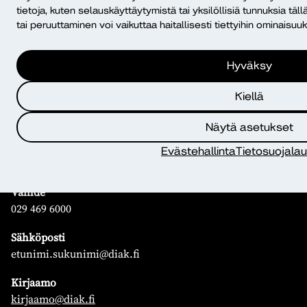
tietoja, kuten selauskäyttäytymistä tai yksilöllisiä tunnuksia tä
tai peruuttaminen voi vaikuttaa haitallisesti tiettyihin ominaisuuks
Yhteystiedot
Hyväksy
Diakonia–ammattikorkeakoulu
Kiellä
PL 12, 00511 Helsinki
Näytä asetukset
Yhteystiedot
Kampusten yhteystiedot
Evästehallinta
Tietosuojala
Henkilöhaku
Vaihde
029 469 6000
Sähköposti
etunimi.sukunimi@diak.fi
Kirjaamo
kirjaamo@diak.fi