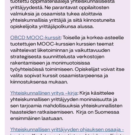
tuotettu oppimateriaaleja yhteiskunnallisesta
yrittäjyydestä. Ne parantavat oppilaitosten
valmiuksia ja osaamista tukea aloittavia
yhteiskunnallisia yrittäjiä ja siitä kiinnostuneita
opiskelijoita yrittäjäpolkunsa alussa.
OBCD MOOC-kurssit
: Toiselle ja korkea-asteelle
tuotettujen MOOC-kurssien kurssien teemat
vaihtelevat liiketoiminnan ja vaikuttavuuden
strategisesta suunnittelusta verkostojen
rakentamiseen ja monimuotoisissa
työyhteisöissä toimimiseen. Opiskelijat voivat itse
valita sopivat kurssit osaamistarpeensa ja
kiinnostuksensa mukaan.
Yhteiskunnallinen yritys –kirja
: Kirja käsittelee
yhteiskunnallisen yrittäjyyden moninaisuutta ja
sen tarjoamia mahdollisuuksia yhteiskunnallisten
haasteiden ratkaisemiseen. Kirja on Suomessa
ensimmäinen laatuaan.
Yhteiskunnallisen yrittäjyyden ohjauksen osaaja -