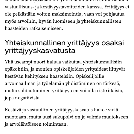
vastuullisuus- ja kestävyystavoitteiden kanssa. Yrittäjyys ei
ole pelkästään voiton maksimointia, vaan voi pohjautua
myös arvoihin, hyvän luomiseen ja yhteiskunnallisten
haasteiden ratkaisemiseen.
Yhteiskunnallinen yrittäjyys osaksi
yrittäjyyskasvatusta
Yhä useampi nuori haluaa vaikuttaa yhteiskunnallisiin
epäkohtiin, ja monien opiskelijoiden yritysideat liittyvät
kestävän kehityksen haasteisiin. Opiskelijoille
arvomaailman ja työelämän yhdistäminen on tärkeää,
mutta suhtautuminen yrittäjyyteen voi olla ristiriitaista,
jopa negatiivista.
Kestävä ja vastuullinen yrittäjyyskasvatus hakee vielä
muotoaan, mutta uusi sukupolvi on jo valmis muutokseen
ja arvolähtöiseen toimintaan.