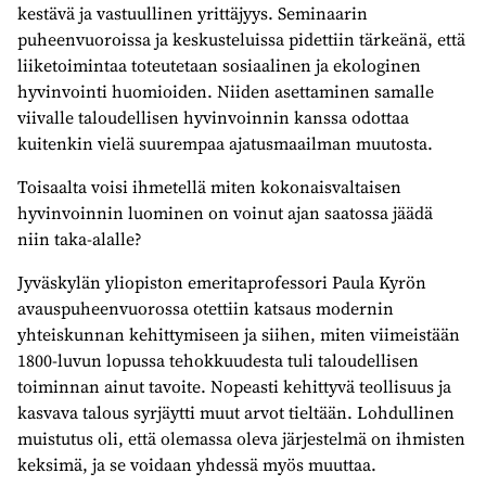
kestävä ja vastuullinen yrittäjyys. Seminaarin
puheenvuoroissa ja keskusteluissa pidettiin tärkeänä, että
liiketoimintaa toteutetaan sosiaalinen ja ekologinen
hyvinvointi huomioiden. Niiden asettaminen samalle
viivalle taloudellisen hyvinvoinnin kanssa odottaa
kuitenkin vielä suurempaa ajatusmaailman muutosta.
Toisaalta voisi ihmetellä miten kokonaisvaltaisen
hyvinvoinnin luominen on voinut ajan saatossa jäädä
niin taka-alalle?
Jyväskylän yliopiston emeritaprofessori Paula Kyrön
avauspuheenvuorossa otettiin katsaus modernin
yhteiskunnan kehittymiseen ja siihen, miten viimeistään
1800-luvun lopussa tehokkuudesta tuli taloudellisen
toiminnan ainut tavoite. Nopeasti kehittyvä teollisuus ja
kasvava talous syrjäytti muut arvot tieltään. Lohdullinen
muistutus oli, että olemassa oleva järjestelmä on ihmisten
keksimä, ja se voidaan yhdessä myös muuttaa.