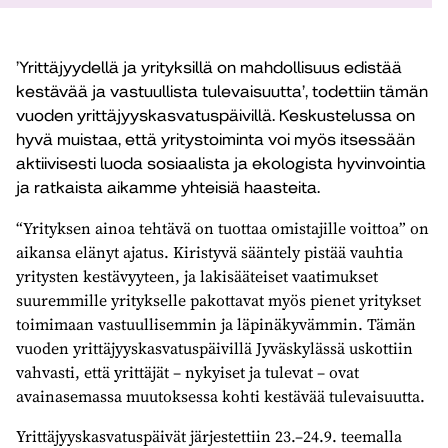
’Yrittäjyydellä ja yrityksillä on mahdollisuus edistää
kestävää ja vastuullista tulevaisuutta’, todettiin tämän
vuoden yrittäjyyskasvatuspäivillä. Keskustelussa on
hyvä muistaa, että yritystoiminta voi myös itsessään
aktiivisesti luoda sosiaalista ja ekologista hyvinvointia
ja ratkaista aikamme yhteisiä haasteita.
“Yrityksen ainoa tehtävä on tuottaa omistajille voittoa” on
aikansa elänyt ajatus. Kiristyvä sääntely pistää vauhtia
yritysten kestävyyteen, ja lakisääteiset vaatimukset
suuremmille yritykselle pakottavat myös pienet yritykset
toimimaan vastuullisemmin ja läpinäkyvämmin. Tämän
vuoden yrittäjyyskasvatuspäivillä Jyväskylässä uskottiin
vahvasti, että yrittäjät – nykyiset ja tulevat – ovat
avainasemassa muutoksessa kohti kestävää tulevaisuutta.
Yrittäjyyskasvatuspäivät järjestettiin 23.–24.9. teemalla