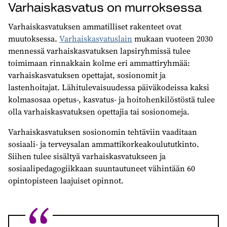
Varhaiskasvatus on murroksessa
Varhaiskasvatuksen ammatilliset rakenteet ovat
muutoksessa.
Varhaiskasvatuslain
mukaan vuoteen 2030
mennessä varhaiskasvatuksen lapsiryhmissä tulee
toimimaan rinnakkain kolme eri ammattiryhmää:
varhaiskasvatuksen opettajat, sosionomit ja
lastenhoitajat. Lähitulevaisuudessa päiväkodeissa kaksi
kolmasosaa opetus-, kasvatus- ja hoitohenkilöstöstä tulee
olla varhaiskasvatuksen opettajia tai sosionomeja.
Varhaiskasvatuksen sosionomin tehtäviin vaaditaan
sosiaali- ja terveysalan ammattikorkeakoulututkinto.
Siihen tulee sisältyä varhaiskasvatukseen ja
sosiaalipedagogiikkaan suuntautuneet vähintään 60
opintopisteen laajuiset opinnot.