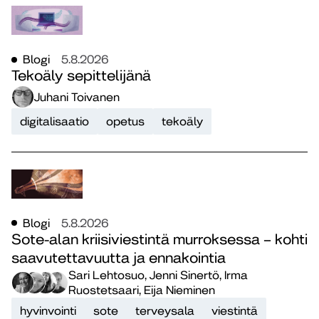
Blogi
5.8.2026
Tekoäly sepittelijänä
Juhani Toivanen
digitalisaatio
opetus
tekoäly
Blogi
5.8.2026
Sote-alan kriisiviestintä murroksessa – kohti
saavutettavuutta ja ennakointia
Sari Lehtosuo, Jenni Sinertö, Irma
Ruostetsaari, Eija Nieminen
hyvinvointi
sote
terveysala
viestintä