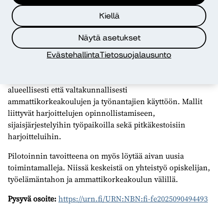
Uusia työn ohessa opiskelun
Kiellä
malleja
Näytä asetukset
Diakissa kehittämistyön lähtökohtana on
työelämälähtöinen, osallistava ja tutkiva ote. Pilotissa
Evästehallinta
Tietosuojalausunto
syntyneet työn ohessa opiskelun käytänteet ja
toimintamallit jaetaan hankepäätöksen mukaisesti sekä
alueellisesti että valtakunnallisesti
ammattikorkeakoulujen ja työnantajien käyttöön. Mallit
liittyvät harjoittelujen opinnollistamiseen,
sijaisjärjestelyihin työpaikoilla sekä pitkäkestoisiin
harjoitteluihin.
Pilotoinnin tavoitteena on myös löytää aivan uusia
toimintamalleja. Niissä keskeistä on yhteistyö opiskelijan,
työelämäntahon ja ammattikorkeakoulun välillä.
Pysyvä osoite:
https://urn.fi/URN:NBN:fi-fe2025090494493