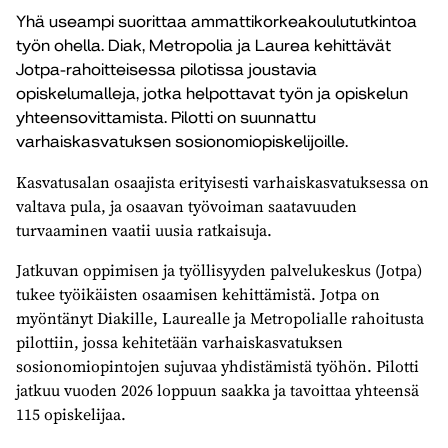
Yhä useampi suorittaa ammattikorkeakoulututkintoa
työn ohella. Diak, Metropolia ja Laurea kehittävät
Jotpa-rahoitteisessa pilotissa joustavia
opiskelumalleja, jotka helpottavat työn ja opiskelun
yhteensovittamista. Pilotti on suunnattu
varhaiskasvatuksen sosionomiopiskelijoille.
Kasvatusalan osaajista erityisesti varhaiskasvatuksessa on
valtava pula, ja osaavan työvoiman saatavuuden
turvaaminen vaatii uusia ratkaisuja.
Jatkuvan oppimisen ja työllisyyden palvelukeskus (Jotpa)
tukee työikäisten osaamisen kehittämistä. Jotpa on
myöntänyt Diakille, Laurealle ja Metropolialle rahoitusta
pilottiin, jossa kehitetään varhaiskasvatuksen
sosionomiopintojen sujuvaa yhdistämistä työhön. Pilotti
jatkuu vuoden 2026 loppuun saakka ja tavoittaa yhteensä
115 opiskelijaa.