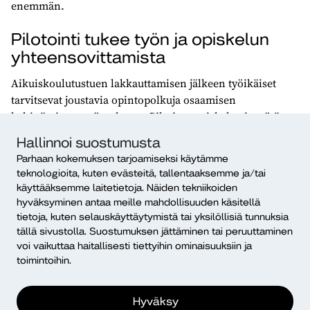
enemmän.
Pilotointi tukee työn ja opiskelun
yhteensovittamista
Aikuiskoulutustuen lakkauttamisen jälkeen työikäiset
tarvitsevat joustavia opintopolkuja osaamisen
kehittämiseen työn ohessa. Pilotissa opiskelua ja työtä
sovitetaan yhteen henkilökohtaisten
Hallinnoi suostumusta
opintosuunnitelmien ja aiemman osaamisen
Parhaan kokemuksen tarjoamiseksi käytämme
tunnistamisen avulla.
teknologioita, kuten evästeitä, tallentaaksemme ja/tai
käyttääksemme laitetietoja. Näiden tekniikoiden
Diakissa sosionomin (AMK) tutkintoon kuuluu 55
hyväksyminen antaa meille mahdollisuuden käsitellä
opintopisteen verran harjoitteluja työelämässä. Pilotissa
tietoja, kuten selauskäyttäytymistä tai yksilöllisiä tunnuksia
kehitetään harjoittelu- ja ohjauskäytäntöjä erityisesti
tällä sivustolla. Suostumuksen jättäminen tai peruuttaminen
kahdessa varhaiskasvatuksen sosionomiopintoihin
voi vaikuttaa haitallisesti tiettyihin ominaisuuksiin ja
kuuluvassa harjoittelussa: sosiaalialan asiakastyön
toimintoihin.
harjoittelussa (HAR01) ja syventävässä,
kehittämispainotteisessa harjoittelussa (HAR03).
Hyväksy