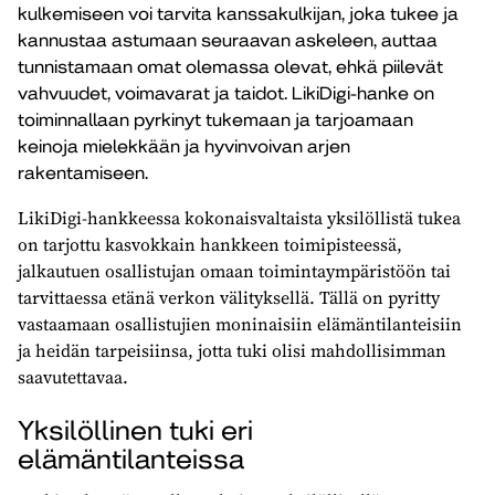
kulkemiseen voi tarvita kanssakulkijan, joka tukee ja
kannustaa astumaan seuraavan askeleen, auttaa
tunnistamaan omat olemassa olevat, ehkä piilevät
vahvuudet, voimavarat ja taidot. LikiDigi-hanke on
toiminnallaan pyrkinyt tukemaan ja tarjoamaan
keinoja mielekkään ja hyvinvoivan arjen
rakentamiseen.
LikiDigi-hankkeessa kokonaisvaltaista yksilöllistä tukea
on tarjottu kasvokkain hankkeen toimipisteessä,
jalkautuen osallistujan omaan toimintaympäristöön tai
tarvittaessa etänä verkon välityksellä. Tällä on pyritty
vastaamaan osallistujien moninaisiin elämäntilanteisiin
ja heidän tarpeisiinsa, jotta tuki olisi mahdollisimman
saavutettavaa.
Yksilöllinen tuki eri
elämäntilanteissa