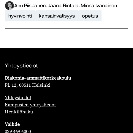
Anu Piispanen, Jaana Rintala, Minna Ivanainen
hyvinvointi
kansainvälisyys
opetus
Yhteystiedot
Diakonia–ammattikorkeakoulu
PL 12, 00511 Helsinki
Yhteystiedot
Kampusten yhteystiedot
Henkilöhaku
Vaihde
029 469 6000