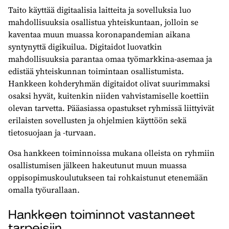
Taito käyttää digitaalisia laitteita ja sovelluksia luo
mahdollisuuksia osallistua yhteiskuntaan, jolloin se
kaventaa muun muassa koronapandemian aikana
syntynyttä digikuilua. Digitaidot luovatkin
mahdollisuuksia parantaa omaa työmarkkina-asemaa ja
edistää yhteiskunnan toimintaan osallistumista.
Hankkeen kohderyhmän digitaidot olivat suurimmaksi
osaksi hyvät, kuitenkin niiden vahvistamiselle koettiin
olevan tarvetta. Pääasiassa opastukset ryhmissä liittyivät
erilaisten sovellusten ja ohjelmien käyttöön sekä
tietosuojaan ja -turvaan.
Osa hankkeen toiminnoissa mukana olleista on ryhmiin
osallistumisen jälkeen hakeutunut muun muassa
oppisopimuskoulutukseen tai rohkaistunut etenemään
omalla työurallaan.
Hankkeen toiminnot vastanneet
tarpeisiin