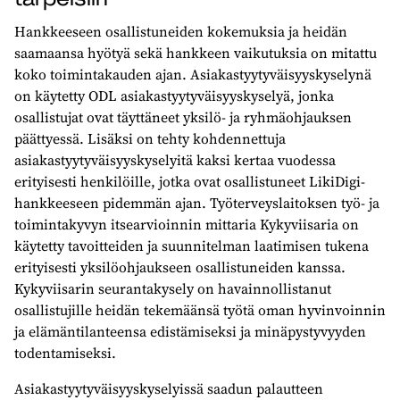
Hankkeeseen osallistuneiden kokemuksia ja heidän
saamaansa hyötyä sekä hankkeen vaikutuksia on mitattu
koko toimintakauden ajan. Asiakastyytyväisyyskyselynä
on käytetty ODL asiakastyytyväisyyskyselyä, jonka
osallistujat ovat täyttäneet yksilö- ja ryhmäohjauksen
päättyessä. Lisäksi on tehty kohdennettuja
asiakastyytyväisyyskyselyitä kaksi kertaa vuodessa
erityisesti henkilöille, jotka ovat osallistuneet LikiDigi-
hankkeeseen pidemmän ajan. Työterveyslaitoksen työ- ja
toimintakyvyn itsearvioinnin mittaria Kykyviisaria on
käytetty tavoitteiden ja suunnitelman laatimisen tukena
erityisesti yksilöohjaukseen osallistuneiden kanssa.
Kykyviisarin seurantakysely on havainnollistanut
osallistujille heidän tekemäänsä työtä oman hyvinvoinnin
ja elämäntilanteensa edistämiseksi ja minäpystyvyyden
todentamiseksi.
Asiakastyytyväisyyskyselyissä saadun palautteen