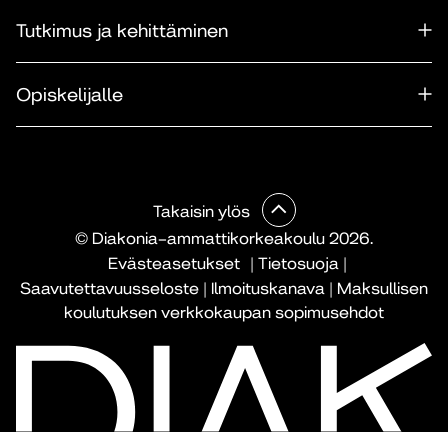
Tutkimus ja kehittäminen
Opiskelijalle
Takaisin ylös
© Diakonia–ammattikorkeakoulu 2026.
Evästeasetukset
|
Tietosuoja
|
Saavutettavuusseloste
|
Ilmoituskanava
|
Maksullisen
koulutuksen verkkokaupan sopimusehdot