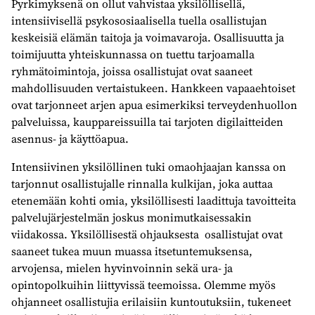
Pyrkimyksenä on ollut vahvistaa yksilöllisellä,
intensiivisellä psykososiaalisella tuella osallistujan
keskeisiä elämän taitoja ja voimavaroja. Osallisuutta ja
toimijuutta yhteiskunnassa on tuettu tarjoamalla
ryhmätoimintoja, joissa osallistujat ovat saaneet
mahdollisuuden vertaistukeen. Hankkeen vapaaehtoiset
ovat tarjonneet arjen apua esimerkiksi terveydenhuollon
palveluissa, kauppareissuilla tai tarjoten digilaitteiden
asennus- ja käyttöapua.
Intensiivinen yksilöllinen tuki omaohjaajan kanssa on
tarjonnut osallistujalle rinnalla kulkijan, joka auttaa
etenemään kohti omia, yksilöllisesti laadittuja tavoitteita
palvelujärjestelmän joskus monimutkaisessakin
viidakossa. Yksilöllisestä ohjauksesta osallistujat ovat
saaneet tukea muun muassa itsetuntemuksensa,
arvojensa, mielen hyvinvoinnin sekä ura- ja
opintopolkuihin liittyvissä teemoissa. Olemme myös
ohjanneet osallistujia erilaisiin kuntoutuksiin, tukeneet