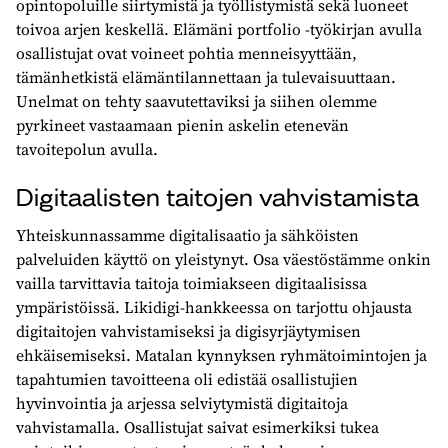
opintopoluille siirtymistä ja työllistymistä sekä luoneet
toivoa arjen keskellä. Elämäni portfolio -työkirjan avulla
osallistujat ovat voineet pohtia menneisyyttään,
tämänhetkistä elämäntilannettaan ja tulevaisuuttaan.
Unelmat on tehty saavutettaviksi ja siihen olemme
pyrkineet vastaamaan pienin askelin etenevän
tavoitepolun avulla.
Digitaalisten taitojen vahvistamista
Yhteiskunnassamme digitalisaatio ja sähköisten
palveluiden käyttö on yleistynyt. Osa väestöstämme onkin
vailla tarvittavia taitoja toimiakseen digitaalisissa
ympäristöissä. Likidigi-hankkeessa on tarjottu ohjausta
digitaitojen vahvistamiseksi ja digisyrjäytymisen
ehkäisemiseksi. Matalan kynnyksen ryhmätoimintojen ja
tapahtumien tavoitteena oli edistää osallistujien
hyvinvointia ja arjessa selviytymistä digitaitoja
vahvistamalla. Osallistujat saivat esimerkiksi tukea