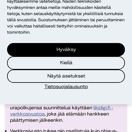
mukaisesti rinnalla kulkien, tukien ja mahdollistaen.
käyttääksemme laitetietoja. Näiden tekniikoiden
hyväksyminen antaa meille mahdollisuuden käsitellä
Pysyvä osoite:
https://urn.fi/URN:NBN:fi-fe2023052547903
tietoja, kuten selauskäyttäytymistä tai yksilöllisiä tunnuksia
tällä sivustolla. Suostumuksen jättäminen tai peruuttaminen
voi vaikuttaa haitallisesti tiettyihin ominaisuuksiin ja
toimintoihin.
LikiDigi
Likidigi-hanke on tarjonnut kokonaisvaltaisesti ja
Hyväksy
monipuolisesti tukea ihmiselämän moninaisiin
haasteisiin haavoittuvassa asemassa oleville
Kiellä
oululaisille huomioiden koronapandemian
vaikutukset.
Näytä asetukset
LikiDigi-hankkeen toiminta-aika päättyy 31.8.2023.
Tietosuojalausunto
Osallistujan on mahdollista jatkaa oman
hyvinvointinsa, itsetuntemuksensa, opinto- ja
urapolkujensa suunnittelua käyttäen
likidigi.fi -
verkkosivustoa
, joka jää elämään hankkeen
päättymisen jälkeenkin.
Verkkosivusto tukee niin osallistujia kuin ohjaus-