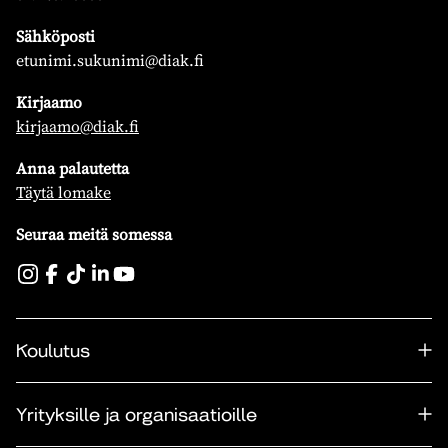
Sähköposti
etunimi.sukunimi@diak.fi
Kirjaamo
kirjaamo@diak.fi
Anna palautetta
Täytä lomake
Seuraa meitä somessa
Koulutus
Yrityksille ja organisaatioille