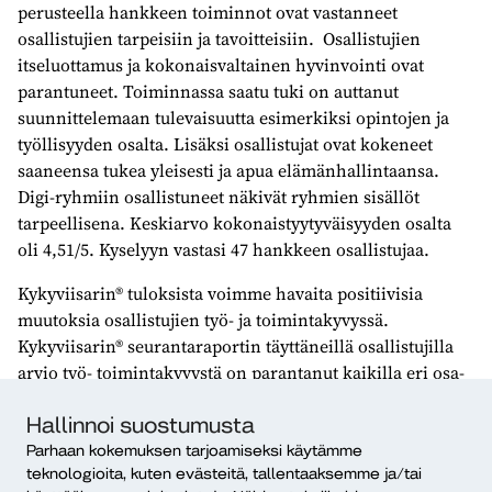
perusteella hankkeen toiminnot ovat vastanneet
osallistujien tarpeisiin ja tavoitteisiin. Osallistujien
itseluottamus ja kokonaisvaltainen hyvinvointi ovat
parantuneet. Toiminnassa saatu tuki on auttanut
suunnittelemaan tulevaisuutta esimerkiksi opintojen ja
työllisyyden osalta. Lisäksi osallistujat ovat kokeneet
saaneensa tukea yleisesti ja apua elämänhallintaansa.
Digi-ryhmiin osallistuneet näkivät ryhmien sisällöt
tarpeellisena. Keskiarvo kokonaistyytyväisyyden osalta
oli 4,51/5. Kyselyyn vastasi 47 hankkeen osallistujaa.
Kykyviisarin® tuloksista voimme havaita positiivisia
muutoksia osallistujien työ- ja toimintakyvyssä.
Kykyviisarin® seurantaraportin täyttäneillä osallistujilla
arvio työ- toimintakyvystä on parantanut kaikilla eri osa-
alueilla (osallisuus, mieli, arki, taidot ja keho).
Hallinnoi suostumusta
Hankkeena olemme voineet tarjota tukea ja työkaluja
Parhaan kokemuksen tarjoamiseksi käytämme
elämän eri osa-alueille osallistujan omien tavoitteiden
teknologioita, kuten evästeitä, tallentaaksemme ja/tai