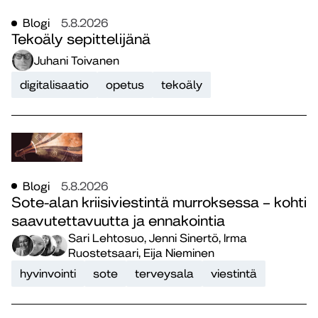
Blogi
5.8.2026
Tekoäly sepittelijänä
Juhani Toivanen
digitalisaatio
opetus
tekoäly
Blogi
5.8.2026
Sote-alan kriisiviestintä murroksessa – kohti
saavutettavuutta ja ennakointia
Sari Lehtosuo, Jenni Sinertö, Irma
Ruostetsaari, Eija Nieminen
hyvinvointi
sote
terveysala
viestintä