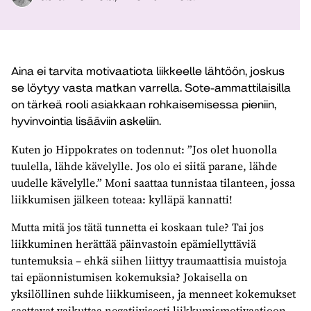
Aina ei tarvita motivaatiota liikkeelle lähtöön, joskus
se löytyy vasta matkan varrella. Sote-ammattilaisilla
on tärkeä rooli asiakkaan rohkaisemisessa pieniin,
hyvinvointia lisääviin askeliin.
Kuten jo Hippokrates on todennut: ”Jos olet huonolla
tuulella, lähde kävelylle. Jos olo ei siitä parane, lähde
uudelle kävelylle.” Moni saattaa tunnistaa tilanteen, jossa
liikkumisen jälkeen toteaa: kylläpä kannatti!
Mutta mitä jos tätä tunnetta ei koskaan tule? Tai jos
liikkuminen herättää päinvastoin epämiellyttäviä
tuntemuksia – ehkä siihen liittyy traumaattisia muistoja
tai epäonnistumisen kokemuksia? Jokaisella on
yksilöllinen suhde liikkumiseen, ja menneet kokemukset
saattavat vaikuttaa negatiivisesti liikkumismotivaatioon.