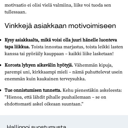
motivaatio ei olisi vielä valmiina, liike voi tuoda sen
tullessaan.
Vinkkejä asiakkaan motivoimiseen
Kysy asiakkaalta, mikä voisi olla juuri hänelle luonteva
tapa liikkua.
Toista innostaa marjastus, toista leikki lasten
kanssa tai pyöräily kauppaan – kaikki liike lasketaan!
Korosta lyhyen aikavälin hyötyjä.
Vähemmän kipuja,
parempi uni, kirkkaampi mieli – nämä puhuttelevat usein
enemmän kuin kaukainen terveysuhka.
Tue onnistumisen tunnetta.
Kehu pienestäkin askeleesta:
”Hienoa, että lähdit pihalle puuhailemaan – se on
ehdottomasti askel oikeaan suuntaan.”
Pysyvä osoite:
https://urn.fi/URN:NBN:fi-fe2025060963168
Hallinnoi suostumusta