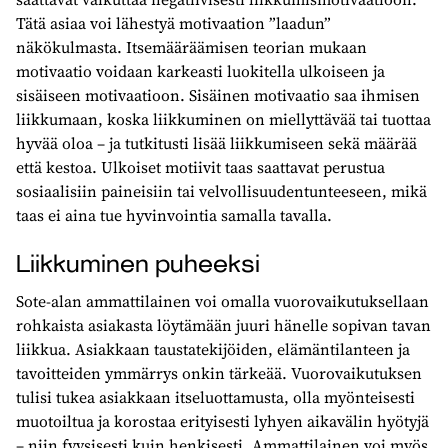
Tätä asiaa voi lähestyä motivaation ”laadun”
näkökulmasta. Itsemääräämisen teorian mukaan
motivaatio voidaan karkeasti luokitella ulkoiseen ja
sisäiseen motivaatioon. Sisäinen motivaatio saa ihmisen
liikkumaan, koska liikkuminen on miellyttävää tai tuottaa
hyvää oloa – ja tutkitusti lisää liikkumiseen sekä määrää
että kestoa. Ulkoiset motiivit taas saattavat perustua
sosiaalisiin paineisiin tai velvollisuudentunteeseen, mikä
taas ei aina tue hyvinvointia samalla tavalla.
Liikkuminen puheeksi
Sote-alan ammattilainen voi omalla vuorovaikutuksellaan
rohkaista asiakasta löytämään juuri hänelle sopivan tavan
liikkua. Asiakkaan taustatekijöiden, elämäntilanteen ja
tavoitteiden ymmärrys onkin tärkeää. Vuorovaikutuksen
tulisi tukea asiakkaan itseluottamusta, olla myönteisesti
muotoiltua ja korostaa erityisesti lyhyen aikavälin hyötyjä
– niin fyysisesti kuin henkisesti. Ammattilainen voi myös