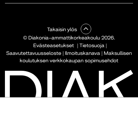
Takaisin ylös
© Diakonia–ammattikorkeakoulu 2026.
Evästeasetukset
|
Tietosuoja
|
Saavutettavuusseloste
|
Ilmoituskanava
|
Maksullisen
koulutuksen verkkokaupan sopimusehdot