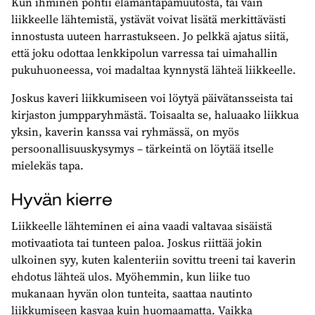
Kun ihminen pohtii elämäntapamuutosta, tai vain
liikkeelle lähtemistä, ystävät voivat lisätä merkittävästi
innostusta uuteen harrastukseen. Jo pelkkä ajatus siitä,
että joku odottaa lenkkipolun varressa tai uimahallin
pukuhuoneessa, voi madaltaa kynnystä lähteä liikkeelle.
Joskus kaveri liikkumiseen voi löytyä päivätansseista tai
kirjaston jumpparyhmästä. Toisaalta se, haluaako liikkua
yksin, kaverin kanssa vai ryhmässä, on myös
persoonallisuuskysymys – tärkeintä on löytää itselle
mielekäs tapa.
Hyvän kierre
Liikkeelle lähteminen ei aina vaadi valtavaa sisäistä
motivaatiota tai tunteen paloa. Joskus riittää jokin
ulkoinen syy, kuten kalenteriin sovittu treeni tai kaverin
ehdotus lähteä ulos. Myöhemmin, kun liike tuo
mukanaan hyvän olon tunteita, saattaa nautinto
liikkumiseen kasvaa kuin huomaamatta. Vaikka