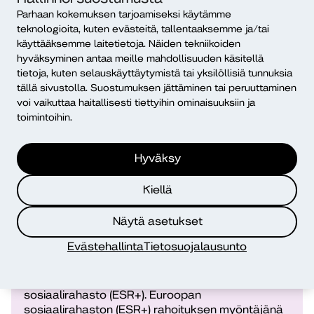
Parhaan kokemuksen tarjoamiseksi käytämme
teknologioita, kuten evästeitä, tallentaaksemme ja/tai
käyttääksemme laitetietoja. Näiden tekniikoiden
hyväksyminen antaa meille mahdollisuuden käsitellä
tietoja, kuten selauskäyttäytymistä tai yksilöllisiä tunnuksia
Liikuttava sote
tällä sivustolla. Suostumuksen jättäminen tai peruuttaminen
voi vaikuttaa haitallisesti tiettyihin ominaisuuksiin ja
toimintoihin.
Liikuttava sote -hanke vahvistaa Pohjois-
Pohjanmaan sote-ammattilaisten osaamista
terveyttä edistävästä liikkumisesta ja tarjoaa
Hyväksy
sote-ammattilaisille ja sote-oppilaitosten
opettajille täydennyskoulutusta
Kiellä
terveysliikunnasta ja liikkumisen puheeksiotosta.
Näytä asetukset
Hankkeen päätoteuttajana on Oulun
Diakonissalaitoksen Säätiö sr ja osatoteuttajana
Evästehallinta
Tietosuojalausunto
Diakonia-ammattikorkeakoulu.
Hankkeen päärahoittaja on Euroopan
sosiaalirahasto (ESR+). Euroopan
sosiaalirahaston (ESR+) rahoituksen myöntäjänä