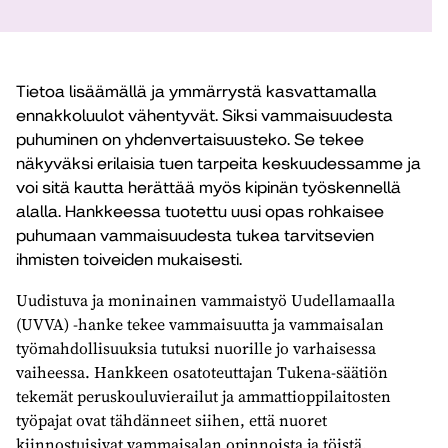
Tietoa lisäämällä ja ymmärrystä kasvattamalla
ennakkoluulot vähentyvät. Siksi vammaisuudesta
puhuminen on yhdenvertaisuusteko. Se tekee
näkyväksi erilaisia tuen tarpeita keskuudessamme ja
voi sitä kautta herättää myös kipinän työskennellä
alalla. Hankkeessa tuotettu uusi opas rohkaisee
puhumaan vammaisuudesta tukea tarvitsevien
ihmisten toiveiden mukaisesti.
Uudistuva ja moninainen vammaistyö Uudellamaalla
(UVVA) -hanke tekee vammaisuutta ja vammaisalan
työmahdollisuuksia tutuksi nuorille jo varhaisessa
vaiheessa. Hankkeen osatoteuttajan Tukena-säätiön
tekemät peruskouluvierailut ja ammattioppilaitosten
työpajat ovat tähdänneet siihen, että nuoret
kiinnostuisivat vammaisalan opinnoista ja töistä.