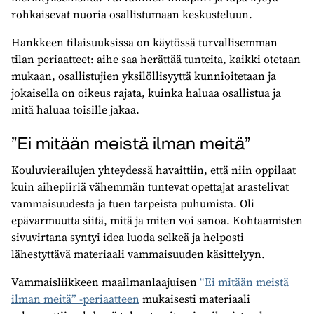
rohkaisevat nuoria osallistumaan keskusteluun.
Hankkeen tilaisuuksissa on käytössä turvallisemman
tilan periaatteet: aihe saa herättää tunteita, kaikki otetaan
mukaan, osallistujien yksilöllisyyttä kunnioitetaan ja
jokaisella on oikeus rajata, kuinka haluaa osallistua ja
mitä haluaa toisille jakaa.
”Ei mitään meistä ilman meitä”
Kouluvierailujen yhteydessä havaittiin, että niin oppilaat
kuin aihepiiriä vähemmän tuntevat opettajat arastelivat
vammaisuudesta ja tuen tarpeista puhumista. Oli
epävarmuutta siitä, mitä ja miten voi sanoa. Kohtaamisten
sivuvirtana syntyi idea luoda selkeä ja helposti
lähestyttävä materiaali vammaisuuden käsittelyyn.
Vammaisliikkeen maailmanlaajuisen
“Ei mitään meistä
ilman meitä” -periaatteen
mukaisesti materiaali