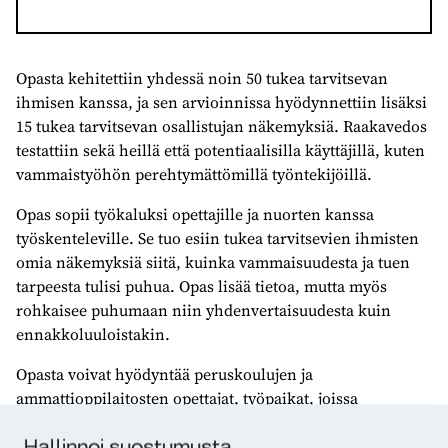
Opasta kehitettiin yhdessä noin 50 tukea tarvitsevan
ihmisen kanssa, ja sen arvioinnissa hyödynnettiin lisäksi
15 tukea tarvitsevan osallistujan näkemyksiä. Raakavedos
testattiin sekä heillä että potentiaalisilla käyttäjillä, kuten
vammaistyöhön perehtymättömillä työntekijöillä.
Opas sopii työkaluksi opettajille ja nuorten kanssa
työskenteleville. Se tuo esiin tukea tarvitsevien ihmisten
omia näkemyksiä siitä, kuinka vammaisuudesta ja tuen
tarpeesta tulisi puhua. Opas lisää tietoa, mutta myös
rohkaisee puhumaan niin yhdenvertaisuudesta kuin
ennakkoluuloistakin.
Opasta voivat hyödyntää peruskoulujen ja
ammattioppilaitosten opettajat, työpaikat, joissa
työskentelee tukea tarvitsevia ihmisiä, sekä kaikki, jotka
haluavat edistää yhdenvertaisuutta. Sisältö on suunnattu
Hallinnoi suostumusta