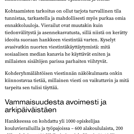
Kohtaamisten tarkoitus on ollut tarjota turvallinen tila
tunnistaa, tarkastella ja mahdollisesti myös purkaa omia
ennakkoluuloja. Vierailut ovat muutakin kuin
tiedonvälitystä ja asennekasvatusta, sillä niistä on kerätty
ideoita suoraan hankkeen viestintää varten. Kyselyt
avasivatkin nuorten viestintäkäyttäytymistä: mitä
sosiaalisen median kanavia he käyttävät eniten ja
millaisten sisältöjen parissa parhaiten viihtyvät.
Kohderyhmälähtöisen viestinnän näkökulmasta onkin
kiinnostavaa tietää, millainen viesti on vaikuttavin ja mitä
tarpeita sen tulisi täyttää.
Vammaisuudesta avoimesti ja
arkipäiväistäen
Hankkeessa on kohdattu yli 1000 opiskelijaa
kouluvierailuilla ja työpajoissa – 600 alakoululaista, 200