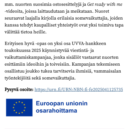
mm. nuorten suosimia ostosesittelyjä ja
Get ready with me
-videoita, joissa laittaudutaan ja meikataan. Nuoret
seuraavat laajalla kirjolla erilaisia somevaikuttajia, joiden
kanssa tehdyt kaupalliset yhteistyöt ovat yksi toimiva tapa
välittää tietoa heille.
Erityisen hyvä -opas on yksi osa UVVA-hankkeen
toukokuussa 2025 käynnistyvää viestintä- ja
vaikuttamiskampanjaa, jonka sisällöt vastaavat nuorten
esittämiin ideoihin ja toiveisiin. Kampanjan tekemiseen
osallistuu joukko tukea tarvitsevia ihmisiä, vammaisalan
työntekijöitä sekä somevaikuttajia.
Pysyvä osoite:
https://urn.fi/URN:NBN:fi-fe2025041125735