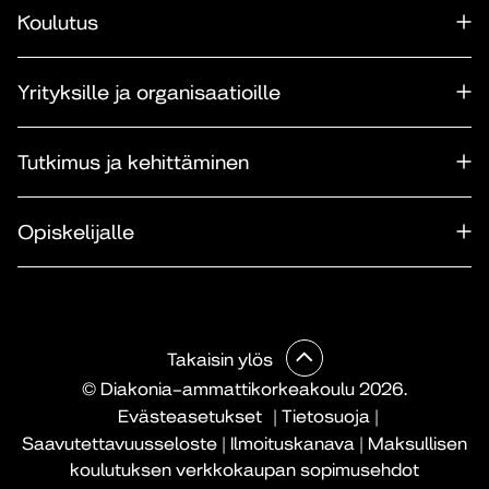
Koulutus
Yrityksille ja organisaatioille
Tutkimus ja kehittäminen
Opiskelijalle
Takaisin ylös
© Diakonia–ammattikorkeakoulu 2026.
Evästeasetukset
|
Tietosuoja
|
Saavutettavuusseloste
|
Ilmoituskanava
|
Maksullisen
koulutuksen verkkokaupan sopimusehdot