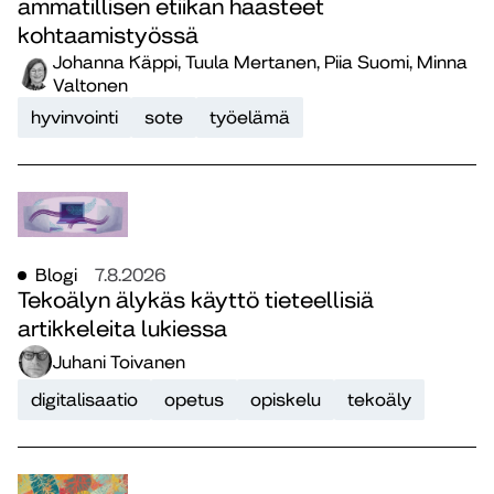
ammatillisen etiikan haasteet
kohtaamistyössä
Johanna Käppi, Tuula Mertanen, Piia Suomi, Minna
Valtonen
hyvinvointi
sote
työelämä
Blogi
7.8.2026
Tekoälyn älykäs käyttö tieteellisiä
artikkeleita lukiessa
Juhani Toivanen
digitalisaatio
opetus
opiskelu
tekoäly