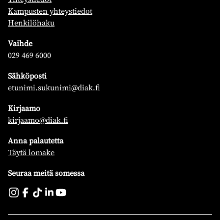
Kampusten yhteystiedot
Henkilöhaku
Vaihde
029 469 6000
Sähköposti
etunimi.sukunimi@diak.fi
Kirjaamo
kirjaamo@diak.fi
Anna palautetta
Täytä lomake
Seuraa meitä somessa