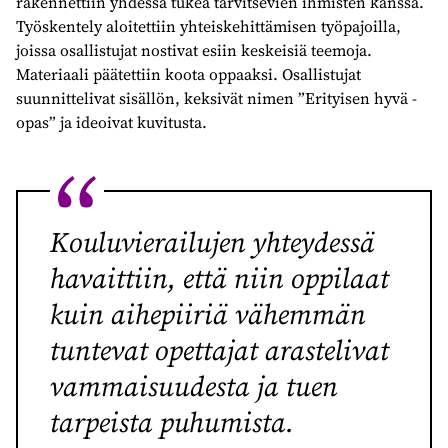
rakennettiin yhdessä tukea tarvitsevien ihmisten kanssa.
Työskentely aloitettiin yhteiskehittämisen työpajoilla,
joissa osallistujat nostivat esiin keskeisiä teemoja.
Materiaali päätettiin koota oppaaksi. Osallistujat
suunnittelivat sisällön, keksivät nimen ”Erityisen hyvä -
opas” ja ideoivat kuvitusta.
Kouluvierailujen yhteydessä
havaittiin, että niin oppilaat
kuin aihepiiriä vähemmän
tuntevat opettajat arastelivat
vammaisuudesta ja tuen
tarpeista puhumista.