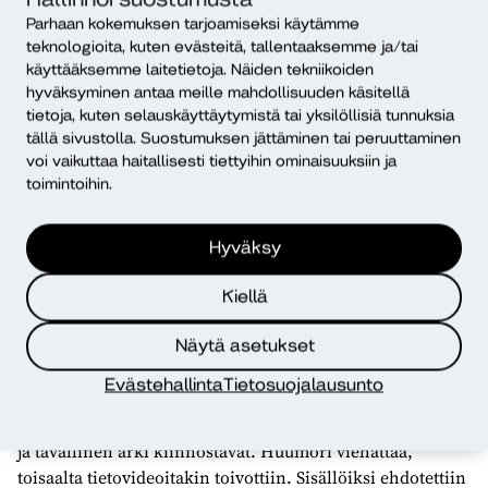
erityisesti nuorille ja aikuisille, mutta sitä voi hyödyntää
Parhaan kokemuksen tarjoamiseksi käytämme
teknologioita, kuten evästeitä, tallentaaksemme ja/tai
tukena keskusteluissa myös nuorempien lasten kanssa.
käyttääksemme laitetietoja. Näiden tekniikoiden
hyväksyminen antaa meille mahdollisuuden käsitellä
TikTok-videot mukaan
tietoja, kuten selauskäyttäytymistä tai yksilöllisiä tunnuksia
tiedonvälitykseen
tällä sivustolla. Suostumuksen jättäminen tai peruuttaminen
voi vaikuttaa haitallisesti tiettyihin ominaisuuksiin ja
Koulujen kautta tavoitetaan hyvin nuoria, mutta
toimintoihin.
onnistunut viestintä ei tapahdu pelkästään aikuisten
johdolla. Nuoret haluavat kuulla toisten nuorten ajatuksia
Hyväksy
ja kokemuksia. Hankkeen tiedonkeruun perusteella
nuorten suosimia somekanavia ovat TikTok, Snapchat,
Kiellä
Instagram ja Youtube. Mieluisin sisältömuoto on video,
mitä lyhyempi sitä parempi, mikä puoltaa formaateista
Näytä asetukset
juuri TikTokia.
Evästehallinta
Tietosuojalausunto
Vammaiselta nuorelta toiselle nuorelle kerrottu kokemus
voi olla kaikkein vaikuttavin. Kyselyjen perusteella aitous
ja tavallinen arki kiinnostavat. Huumori viehättää,
toisaalta tietovideoitakin toivottiin. Sisällöiksi ehdotettiin