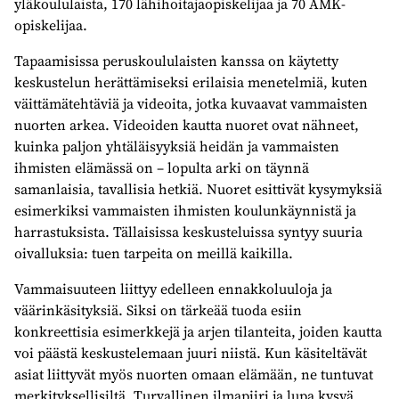
yläkoululaista, 170 lähihoitajaopiskelijaa ja 70 AMK-
opiskelijaa.
Tapaamisissa peruskoululaisten kanssa on käytetty
keskustelun herättämiseksi erilaisia menetelmiä, kuten
väittämätehtäviä ja videoita, jotka kuvaavat vammaisten
nuorten arkea. Videoiden kautta nuoret ovat nähneet,
kuinka paljon yhtäläisyyksiä heidän ja vammaisten
ihmisten elämässä on – lopulta arki on täynnä
samanlaisia, tavallisia hetkiä. Nuoret esittivät kysymyksiä
esimerkiksi vammaisten ihmisten koulunkäynnistä ja
harrastuksista. Tällaisissa keskusteluissa syntyy suuria
oivalluksia: tuen tarpeita on meillä kaikilla.
Vammaisuuteen liittyy edelleen ennakkoluuloja ja
väärinkäsityksiä. Siksi on tärkeää tuoda esiin
konkreettisia esimerkkejä ja arjen tilanteita, joiden kautta
voi päästä keskustelemaan juuri niistä. Kun käsiteltävät
asiat liittyvät myös nuorten omaan elämään, ne tuntuvat
merkityksellisiltä. Turvallinen ilmapiiri ja lupa kysyä