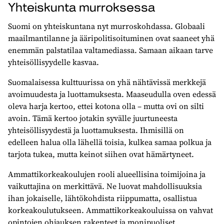
Yhteiskunta murroksessa
Suomi on yhteiskuntana nyt murroskohdassa. Globaali
maailmantilanne ja ääripolitisoituminen ovat saaneet yhä
enemmän palstatilaa valtamediassa. Samaan aikaan tarve
yhteisöllisyydelle kasvaa.
Suomalaisessa kulttuurissa on yhä nähtävissä merkkejä
avoimuudesta ja luottamuksesta. Maaseudulla oven edessä
oleva harja kertoo, ettei kotona olla – mutta ovi on silti
avoin. Tämä kertoo jotakin syvälle juurtuneesta
yhteisöllisyydestä ja luottamuksesta. Ihmisillä on
edelleen halua olla lähellä toisia, kulkea samaa polkua ja
tarjota tukea, mutta keinot siihen ovat hämärtyneet.
Ammattikorkeakoulujen rooli alueellisina toimijoina ja
vaikuttajina on merkittävä. Ne luovat mahdollisuuksia
ihan jokaiselle, lähtökohdista riippumatta, osallistua
korkeakoulutukseen. Ammattikorkeakouluissa on vahvat
opintojen ohjauksen rakenteet ja monipuoliset