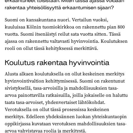
erkaantuneet toisistaan. Miten tässä ajassa voidaan
rakentaa yhteisöllisyyttä erkaantumisen sijaan?
Suomi on kansakuntana nuori. Vertailun vuoksi,
kuuluisaa Kölnin tuomiokirkkoa on rakennettu pian 800
vuotta. Suomi itsenäistyi reilut sata vuotta sitten. Tässä
ajassa on rakennettu valtavasti hyvinvointia. Koulutuksen
rooli on ollut tässä kehityksessä merkittävä.
Koulutus rakentaa hyvinvointia
Alusta alkaen koulutuksella on ollut keskeinen merkitys
hyvinvointivaltion kehittymisessä. Suomi on rakentunut
sivistyksellä, tasa-arvoisilla ja mahdollisuuksien tasa-
arvoa painottavilla ratkaisuilla, joilla jokaiselle on haluttu
taata tasa-arvoiset, yhdenvertaiset lähtökohdat.
Verotuksella on ollut tässä prosessissa keskeinen
merkitys. Edelleen yhdeksännen luokan yhteiskuntaopin
oppikirjassa kuvataan verotuksen mahdollisuuksien tasa-
arvoa vahvistavaa roolia ja merkitystä.