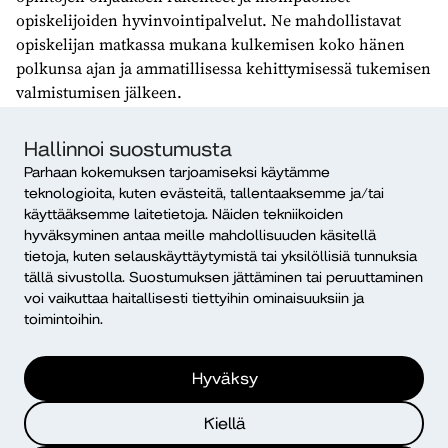
opiskelijoiden hyvinvointipalvelut. Ne mahdollistavat
opiskelijan matkassa mukana kulkemisen koko hänen
polkunsa ajan ja ammatillisessa kehittymisessä tukemisen
valmistumisen jälkeen.
On syytä uskoa, että suomalaisessa yhteiskunnassa on
Hallinnoi suostumusta
potentiaalia parempaan. Muutos alkaa kohtaamisesta –
Parhaan kokemuksen tarjoamiseksi käytämme
siitä, että nähdään toinen ihminen.
teknologioita, kuten evästeitä, tallentaaksemme ja/tai
käyttääksemme laitetietoja. Näiden tekniikoiden
Pysyvä osoite:
https://urn.fi/URN:NBN:fi-fe2025060963189
hyväksyminen antaa meille mahdollisuuden käsitellä
tietoja, kuten selauskäyttäytymistä tai yksilöllisiä tunnuksia
Kirjoittajat
tällä sivustolla. Suostumuksen jättäminen tai peruuttaminen
voi vaikuttaa haitallisesti tiettyihin ominaisuuksiin ja
Kati Komulainen
toimintoihin.
Diakonia-ammattikorkeakoulu
Toimitusjohtaja-rehtori, TtT, KL
Hyväksy
Kaikki Dialogin kirjoitukset
Kiellä