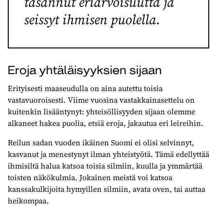
tasannut eriarvoisuutta ja
seissyt ihmisen puolella.
Eroja yhtäläisyyksien sijaan
Erityisesti maaseudulla on aina autettu toisia
vastavuoroisesti. Viime vuosina vastakkainasettelu on
kuitenkin lisääntynyt: yhteisöllisyyden sijaan olemme
alkaneet hakea puolia, etsiä eroja, jakautua eri leireihin.
Reilun sadan vuoden ikäinen Suomi ei olisi selvinnyt,
kasvanut ja menestynyt ilman yhteistyötä. Tämä edellyttää
ihmisiltä halua katsoa toisia silmiin, kuulla ja ymmärtää
toisten näkökulmia. Jokainen meistä voi katsoa
kanssakulkijoita hymyillen silmiin, avata oven, tai auttaa
heikompaa.