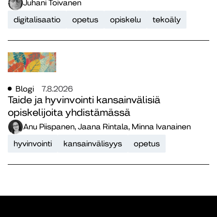
Juhani Toivanen
digitalisaatio
opetus
opiskelu
tekoäly
Blogi
7.8.2026
Taide ja hyvinvointi kansainvälisiä
opiskelijoita yhdistämässä
Anu Piispanen, Jaana Rintala, Minna Ivanainen
hyvinvointi
kansainvälisyys
opetus