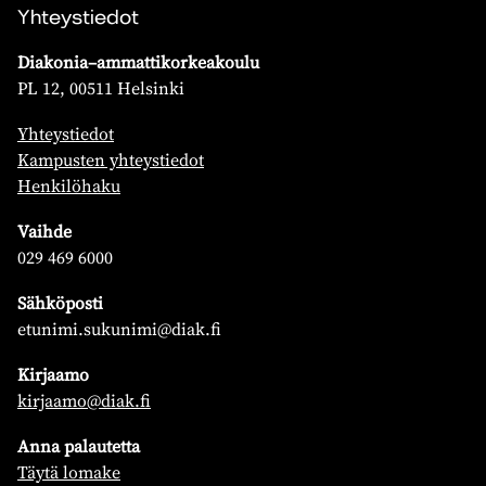
Yhteystiedot
Diakonia–ammattikorkeakoulu
PL 12, 00511 Helsinki
Yhteystiedot
Kampusten yhteystiedot
Henkilöhaku
Vaihde
029 469 6000
Sähköposti
etunimi.sukunimi@diak.fi
Kirjaamo
kirjaamo@diak.fi
Anna palautetta
Täytä lomake