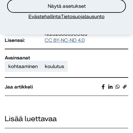
Näytä asetukset
Sirpa Anundi
Evästehallinta
Tietosuojalausunto
URN-osoite:
https://urn.fi/URN:NBN:fi-
fe2025060963189
Lisenssi:
CC BY-NC-ND 4.0
Avainsanat
kohtaaminen
koulutus
Jaa artikkeli
Lisää luettavaa