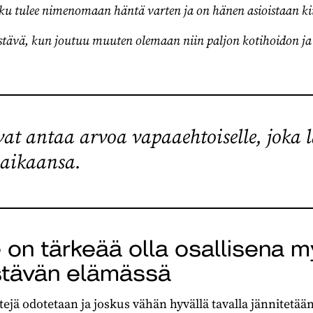
oku tulee nimenomaan häntä varten ja on hänen asioistaan ki
tävä, kun joutuu muuten olemaan niin paljon kotihoidon ja 
at antaa arvoa vapaaehtoiselle, joka l
 aikaansa.
 on tärkeää olla osallisena 
stävän elämässä
jä odotetaan ja joskus vähän hyvällä tavalla jännitetää