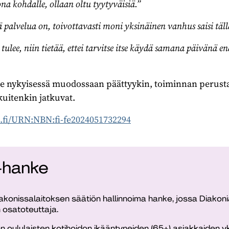
na kohdalle, ollaan oltu tyytyväisiä.”
alvelua on, toivottavasti moni yksinäinen vanhus saisi tälla
ulee, niin tietää, ettei tarvitse itse käydä samana päivänä e
 nykyisessä muodossaan päättyykin, toiminnan perusta
kuitenkin jatkuvat.
n.fi/URN:NBN:fi-fe2024051732294
-hanke
akonissalaitoksen säätiön hallinnoima hanke, jossa Diakoni
osatoteuttaja.
n oululaisten kotihoidon ikääntyneiden (65+) asiakkaiden 