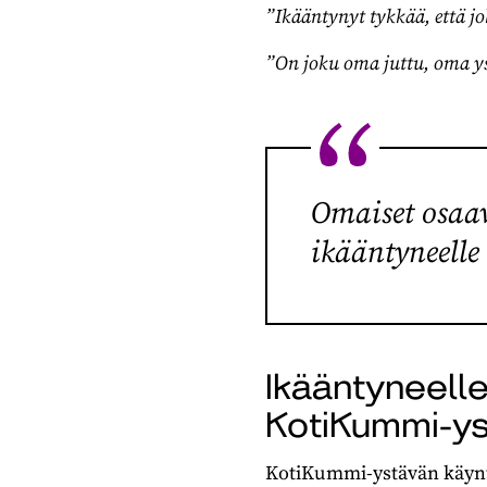
”Ikääntynyt tykkää, että j
”On joku oma juttu, oma ys
Omaiset osaav
ikääntyneelle
Ikääntyneelle
KotiKummi-y
KotiKummi-ystävän käynte