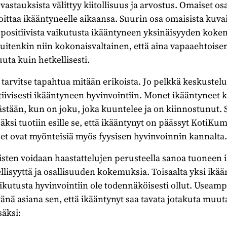
vastauksista välittyy kiitollisuus ja arvostus. Omaiset os
joittaa ikääntyneelle aikaansa. Suurin osa omaisista ku
n positiivista vaikutusta ikääntyneen yksinäisyyden kok
uitenkin niin kokonaisvaltainen, että aina vapaaehtoise
uta kuin hetkellisesti.
 tarvitse tapahtua mitään erikoista. Jo pelkkä keskustel
iivisesti ikääntyneen hyvinvointiin. Monet ikääntyneet 
ästään, kun on joku, joka kuuntelee ja on kiinnostunut. S
äksi tuotiin esille se, että ikääntynyt on päässyt KotiK
et ovat myönteisiä myös fyysisen hyvinvoinnin kannalta.
sten voidaan haastattelujen perusteella sanoa tuoneen
ellisyyttä ja osallisuuden kokemuksia. Toisaalta yksi ikä
vaikutusta hyvinvointiin ole todennäköisesti ollut. Useam
vänä asiana sen, että ikääntynyt saa tavata jotakuta muut
säksi: