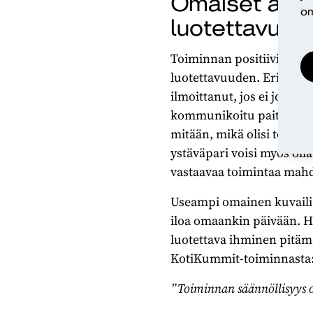
Omaiset arvos
om
luotettavuutt
Toiminnan positiivisena p
luotettavuuden. Erikseen 
ilmoittanut, jos ei josta
kommunikoitu paitsi puhe
mitään, mikä olisi toiminu
ystäväpari voisi myös oll
vastaavaa toimintaa mahdo
Useampi omainen kuvaili, 
iloa omaankin päivään. He
luotettava ihminen pitäm
KotiKummit-toiminnasta
”Toiminnan säännöllisyys on