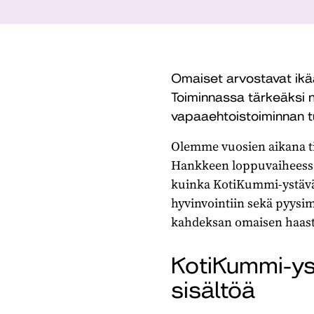
Omaiset arvostavat ik
Toiminnassa tärkeäksi n
vapaaehtoistoiminnan 
Olemme vuosien aikana ti
Hankkeen loppuvaiheessa 
kuinka KotiKummi-ystävän
hyvinvointiin sekä pyysi
kahdeksan omaisen haast
KotiKummi-ys
sisältöä