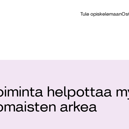
Tule opiskelemaan
Ost
oiminta helpottaa 
omaisten arkea