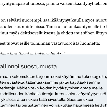
li syntymäpäivät tulossa, ja niitä varten ikääntynyt teki 
on selvästi nuorempi, saa ikääntynyt kuulla myös nuorte
suuden suunnitteluissa. Tämä on ollut ikääntyneelle tär
nut myös deittisovelluksesta ja ehdottanut siihen liitty
et tuovat esille toiminnan vastavuoroista luonnetta:
tään tarjottavat ja kaikki valmiiksi.”
ikäinen ihminen, saa uusia ulottuvuuksia, kun on nuori ihmi
allinnoi suostumusta
.”
rhaan kokemuksen tarjoamiseksi käytämme teknologioita,
 on touhuttu keskustelemisen lisäksi kaikenlaista muu
ten evästeitä, tallentaaksemme ja/tai käyttääksemme
elattu pelejä ja ulkoiltu. Omaiset arvostavatkin monenlai
itetietoja. Näiden tekniikoiden hyväksyminen antaa meille
sten kanssa tehdä ja saa siten myös päiväänsä rytmiä ja m
hdollisuuden käsitellä tietoja, kuten selauskäyttäytymistä
i yksilöllisiä tunnuksia tällä sivustolla. Suostumuksen
ttäminen tai peruuttaminen voi vaikuttaa haitallisesti tiettyih