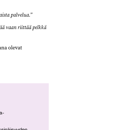
ista palvelua.”
nää vaan riittää pelkkä
na olevat
a-
yksinäisyyden