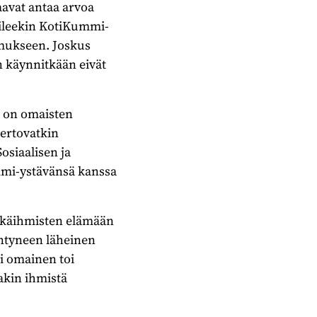
aavat antaa arvoa
vaileekin KotiKummi-
emukseen. Joskus
n käynnitkään eivät
u on omaisten
kertovatkin
osiaalisen ja
ummi-ystävänsä kanssa
 ikäihmisten elämään
äntyneen läheinen
pi omainen toi
akin ihmistä