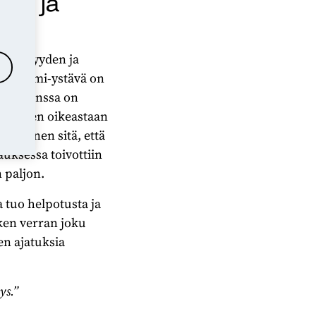
ttä ja
nnöllisyyden ja
KotiKummi-ystävä on
isen kanssa on
 mieleen oikeastaan
äs toinen sitä, että
auksessa toivottiin
 paljon.
 tuo helpotusta ja
tken verran joku
en ajatuksia
ys.”