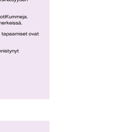
 KotiKummeja.
merkeissä.
a tapaamiset ovat
nnistynyt