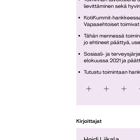
lievittäminen sekä hyvi
KotiKummit-hankkeessa e
Vapaaehtoiset toimivat 
Tähän mennessä toiminn
jo ehtineet päättyä, us
Sosiaali- ja terveysjä
elokuussa 2021 ja päät
Tutustu toimintaan ha
Kirjoittajat
Heidi Liikala