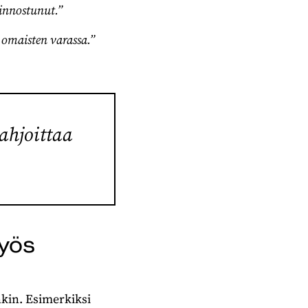
innostunut.”
omaisten varassa.”
ahjoittaa
myös
nkin. Esimerkiksi