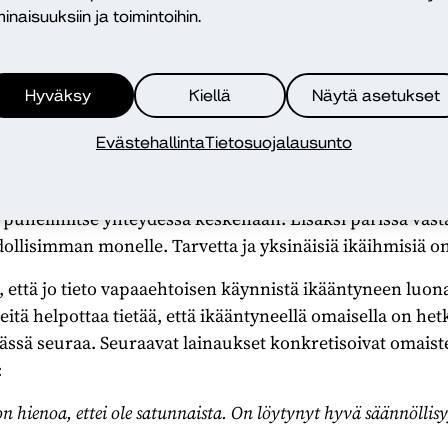
tavat toiminnan säännöllisyy
inaisuuksiin ja toimintoihin.
a
uolena omaiset nostivat esille erityisesti toiminnan sää
Hyväksy
Kiellä
Näytä asetukset
kehuttiin sitä, että sovitut aikataulut ovat pitäneet ja 
in syystä pääsekään käymään sovittuna aikana. Vapaaehto
Evästehallinta
Tietosuojalausunto
limitse myös muistilappujen kautta. Omaisille ei tullut
t huonosti. Eräs toivoi ulkoilua ikääntyneen kanssa ja er
a puhelimitse yhteydessä keskenään. Lisäksi parissa vast
llisimman monelle. Tarvetta ja yksinäisiä ikäihmisiä on
että jo tieto vapaaehtoisen käynnistä ikääntyneen luona
itä helpottaa tietää, että ikääntyneellä omaisella on he
ässä seuraa. Seuraavat lainaukset konkretisoivat omaist
:
 hienoa, ettei ole satunnaista. On löytynyt hyvä säännöllisy