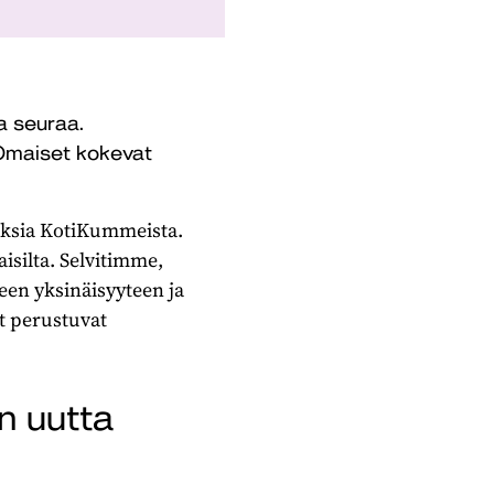
a seuraa.
. Omaiset kokevat
muksia KotiKummeista.
silta. Selvitimme,
en yksinäisyyteen ja
t perustuvat
n uutta