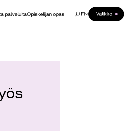
FI
Valikko
a palveluita
Opiskelijan opas
myös