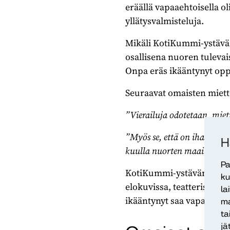
eräällä vapaaehtoisella o
yllätysvalmisteluja.
Mikäli KotiKummi-ystävä 
osallisena nuoren tulevai
Onpa eräs ikääntynyt oppi
Seuraavat omaisten miette
”Vierailuja odotetaan, mieti
”Myös se, että on ihan eri 
H
kuulla nuorten maailmasta
Pa
KotiKummi-ystävän kanssa
ku
elokuvissa, teatterissa, p
la
ikääntynyt saa vapaaehtoi
ma
ta
jä