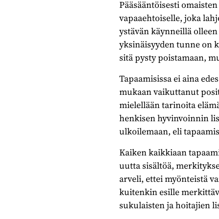
Pääsääntöisesti omaisten 
vapaaehtoiselle, joka lah
ystävän käynneillä ollee
yksinäisyyden tunne on k
sitä pysty poistamaan, mu
Tapaamisissa ei aina edes
mukaan vaikuttanut posit
mielellään tarinoita eläm
henkisen hyvinvoinnin lis
ulkoilemaan, eli tapaamis
Kaiken kaikkiaan tapaami
uutta sisältöä, merkityks
arveli, ettei myönteistä 
kuitenkin esille merkittä
sukulaisten ja hoitajien li