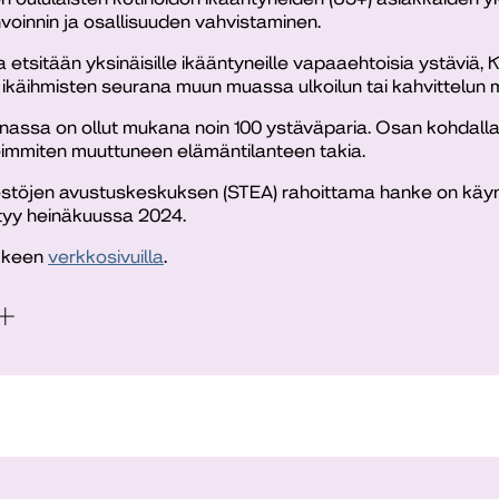
nvoinnin ja osallisuuden vahvistaminen.
tsitään yksinäisille ikääntyneille vapaaehtoisia ystäviä,
ikäihmisten seurana muun muassa ulkoilun tai kahvittelun 
assa on ollut mukana noin 100 ystäväparia. Osan kohdall
eimmiten muuttuneen elämäntilanteen takia.
rjestöjen avustuskeskuksen (STEA) rahoittama hanke on käy
tyy heinäkuussa 2024.
nkkeen
verkkosivuilla
.