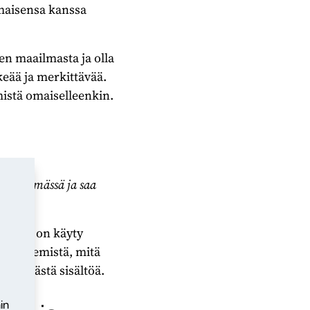
omaisensa kanssa
n maailmasta ja olla
keää ja merkittävää.
mistä omaiselleenkin.
nen käymässä ja saa
takin: on käyty
sta tekemistä, mitä
ielekästä sisältöä.
in