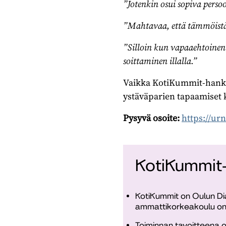
”Jotenkin osui sopiva persoo
”Mahtavaa, että tämmöistä p
”Silloin kun vapaaehtoinen t
soittaminen illalla.”
Vaikka KotiKummit-hanke
ystäväparien tapaamiset 
Pysyvä osoite:
https://ur
KotiKummit
KotiKummit on Oulun Di
ammattikorkeakoulu on 
Toiminnan tavoitteena o