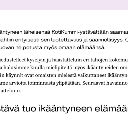
ääntyneen läheisensä KotiKummi-ystävältään saama
ähtiin erityisesti sen luotettavuus ja säännöllisyys
tuovan helpotusta myös omaan elämäänsä.
edustelleet kyselyin ja haastatteluin eri tahojen koke
halusimme kuulla mielipiteitä myös ikääntyneiden omai
 käynnit ovat omaisten mielestä vaikuttaneet ikääntyne
mme arvioita toiminnasta ylipäätään. Seuraavat havainno
atteluun.
tävä tuo ikääntyneen elämää